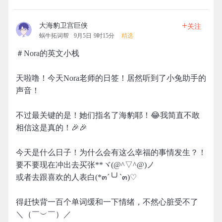
+
大海豹卫宫巨侠
关注
蜗牛拓词帮
9月5日 9时15分
精选
＃Nora的英文小栈
天啦噜！今天Nora老师的日签！居然听到了小兔助手的
声音！
不过最关键的是！她们指名了海豹耶！😂我简直不敢
相信这是真的！🎉🎉
今天是什么日子！为什么会有这么幸福的事情发生？！
要不要现在冲出去买张**ヾ(@^▽^@)ノ
或者去跟喜欢的人表白(*๓´╰╯`๓)♡
得赶快背一百个单词缓和一下情绪，不然心脏受不了
＼（￣︶￣）／