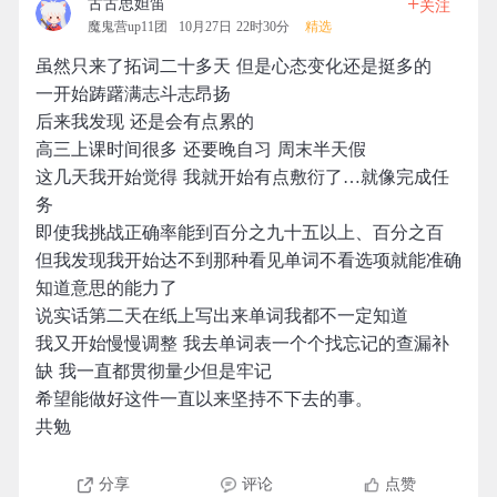
+
古古思妲笛
关注
魔鬼营up11团
10月27日 22时30分
精选
虽然只来了拓词二十多天 但是心态变化还是挺多的
一开始踌躇满志斗志昂扬
后来我发现 还是会有点累的
高三上课时间很多 还要晚自习 周末半天假
这几天我开始觉得 我就开始有点敷衍了…就像完成任
务
即使我挑战正确率能到百分之九十五以上、百分之百
但我发现我开始达不到那种看见单词不看选项就能准确
知道意思的能力了
说实话第二天在纸上写出来单词我都不一定知道
我又开始慢慢调整 我去单词表一个个找忘记的查漏补
缺 我一直都贯彻量少但是牢记
希望能做好这件一直以来坚持不下去的事。
共勉
分享
评论
点赞