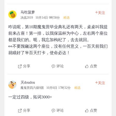
+
马吃菠萝
关注
决战2019
10月14日 9时58分
精选
咋说呢，第10期魔鬼营毕业典礼还有两天，桌桌叫我提
前来占座！第一排，以我保温杯为中心，左右两个座位
都是我们的。呃，我忘加枸杞了，去去就回。
👀不要觊觎这两个座位，没有任何意义，一百天前我们
就瞄好了🎯百天打卡，使命必达！
分享
评论
点赞
+
灭doudou
关注
魔鬼营四六级9团
10月6日 17时32分
精选
一定过四级，拓词3000+
分享
评论
点赞