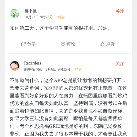
+
自不量
关注
10月25日 9时23分
精选
拓词第二天，这个学习功能真的很好用。加油。
分享
评论
点赞
+
Recardess
关注
蜗牛拓词帮
9月6日 9时35分
精选
不知道为什么，这个APP总是能让懒懒的我想要打开，
想要去背单词，拓词里的人都超优秀超有正能量，在这
里能看到好多好多的人在努力，在拓团里能够看到炒鸡
优秀的盆友们每天如此认真，坚持到底，没有考试在后
面追着也能如此自律，真的是令我自愧不如自惭形秽。
如果大学三年没有如此萎靡，哪怕是每天都能背背单
词，考个雅思托福GRE玩也是好的啊，东隅已逝桑榆
非晚，正因为我失去了很多本属于我的，才会更让我意