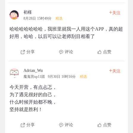
+
初槿
关注
8月28日 15时49分
精选
哈哈哈哈哈哈哈，我班里就我一人用这个APP，真的超
好用，哈哈，以后可以让老师刮目相看了
分享
评论
点赞
+
Adrian_Wu
关注
魔鬼营up11团
9月30日 10时16分
精选
今天开营，有点忐忑，
为了遇见很好的自己，
什么时候开始都不晚，
坚持就是胜利！
分享
评论
点赞