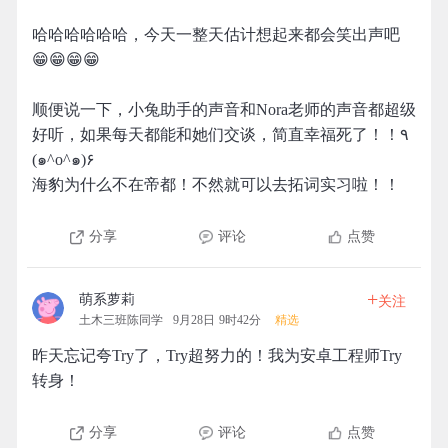
哈哈哈哈哈哈，今天一整天估计想起来都会笑出声吧
😁😁😁😁
顺便说一下，小兔助手的声音和Nora老师的声音都超级
好听，如果每天都能和她们交谈，简直幸福死了！！٩
(๑^o^๑)۶
海豹为什么不在帝都！不然就可以去拓词实习啦！！
分享
评论
点赞
+
萌系萝莉
关注
土木三班陈同学
9月28日 9时42分
精选
昨天忘记夸Try了，Try超努力的！我为安卓工程师Try
转身！
分享
评论
点赞