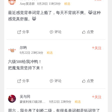
Amy英语群
8月28日 11时20分
精选
最近感觉背单词背上瘾了，每天不背就不爽。😹这种
感觉真舒服。😸
分享
评论
点赞
+
尔哟
关注
9月22日 23时24分
精选
六级500给我冲鸭！
把魔鬼营坚持下来！
分享
评论
点赞
+
吴与同
关注
蒙彼利埃15级2班拓团
9月22日 22时9分
精选
周六，我去考了剑桥二级，有很多单词都是拓词学了