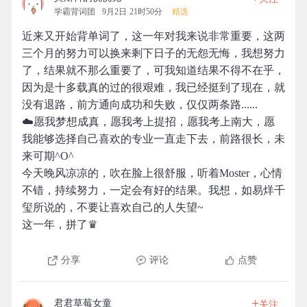
学霸背词团
9月2日 21时50分
精选
近来又开始背单词了，这一年对我来说非常重要，这两
三个月的努力可以换来剩下日子的无怨无悔，我想努力
了，结果就不那么重要了，可我知道结果不得不在乎，
因为是十多载真的过的很艰难，我已经挺到了现在，就
没有退路，前方通向成功和失败，仅仅两条路......
☁️愿我梦想成真，愿我考上提招，愿我考上南大，愿
我能够选择自己喜欢的专业一直走下去，前路很长，未
来可期^O^
今天晚风凉凉的，吹在脸上很舒服，听着Moster，心情
不错，持续努力，一定会有好的结果。我想，如易烊千
玺所说的，不要让喜欢自己的人失望~
这一年，拼了♛
分享
评论
点赞
+
君君草莓女童
关注