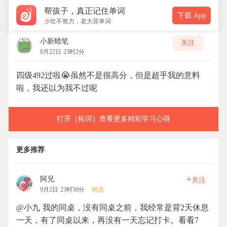
帮孩子，真正记住单词
下载 App
少壮不努力，老大背单词
小新蜡笔
关注
8月22日 23时2分
四级492过啦😭虽然不是很高分，但是超乎我的意料
啦，我还以为我不过呢
打开［拓词］查看更多精彩学习心得
更多推荐
+
阿兄
关注
9月2日 23时50分
精选
@小九 我的同桌，没有同桌之前，我经常是背2天休息
一天，有了同桌以来，再没有一天忘记打卡。看看7