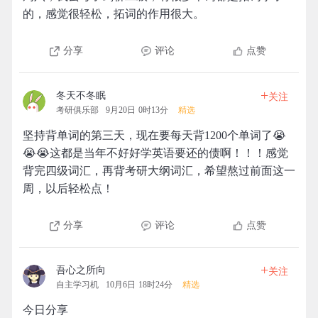
的，感觉很轻松，拓词的作用很大。
分享
评论
点赞
+
冬天不冬眠
关注
考研俱乐部
9月20日 0时13分
精选
坚持背单词的第三天，现在要每天背1200个单词了😭
😭😭这都是当年不好好学英语要还的债啊！！！感觉
背完四级词汇，再背考研大纲词汇，希望熬过前面这一
周，以后轻松点！
分享
评论
点赞
+
吾心之所向
关注
自主学习机
10月6日 18时24分
精选
今日分享