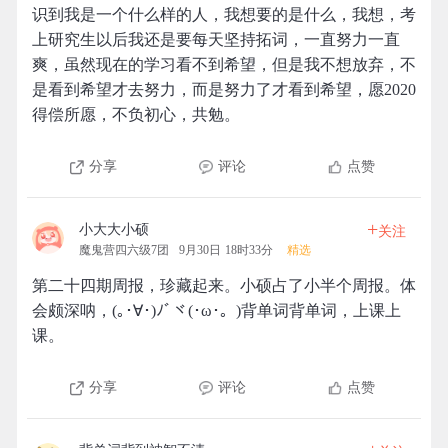
识到我是一个什么样的人，我想要的是什么，我想，考
上研究生以后我还是要每天坚持拓词，一直努力一直
爽，虽然现在的学习看不到希望，但是我不想放弃，不
是看到希望才去努力，而是努力了才看到希望，愿2020
得偿所愿，不负初心，共勉。
分享
评论
点赞
+
小大大小硕
关注
魔鬼营四六级7团
9月30日 18时33分
精选
第二十四期周报，珍藏起来。小硕占了小半个周报。体
会颇深呐，(｡･∀･)ﾉﾞヾ(･ω･。)背单词背单词，上课上
课。
分享
评论
点赞