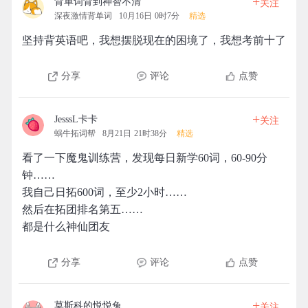
+
背单词背到神智不清
关注
深夜激情背单词
10月16日 0时7分
精选
坚持背英语吧，我想摆脱现在的困境了，我想考前十了
分享
评论
点赞
+
JesssL卡卡
关注
蜗牛拓词帮
8月21日 21时38分
精选
看了一下魔鬼训练营，发现每日新学60词，60-90分
钟……
我自己日拓600词，至少2小时……
然后在拓团排名第五……
都是什么神仙团友
分享
评论
点赞
+
莫斯科的悦悦兔
关注