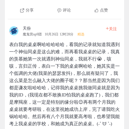
分享
评论
点赞
+
天份
关注
魔鬼营up9团
10月26日 12时28分
精选
表白我的桌桌啊哈哈哈哈哈，看我的记录就知道我遇到
一个神仙同桌是这么的难，而再看我桌桌的记录，我真
的羡慕她第一次就遇到神仙同桌，我就不行😭，咳
咳，言归正传，表白一下我的桌桌啊哈哈，她其实是一
个低调的大佬(我菜的瑟瑟发抖)，那么就有疑问了，我
这么菜是怎么融入大佬的圈子呢？？那当然是因为我们
都是谦友啦哈哈哈，记得我的桌桌挑我做同桌就是因为
我的ID，(我现在都不敢换ID怕我的桌桌跑了)，我们都
是摩羯座，这一定是特别的缘分啦😊再有两个月我的
桌桌就要考研啦，在这里祝她成功上岸，完了请我吃火
锅哈哈哈。然后再有八个月我就要高考啦，也希望我能
考上我桌桌的学校，和她成为真正的桌桌。(˶˚ ᗨ ˚˶)