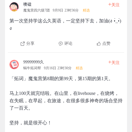
+
噢磕
关注
魔鬼营四六级7团
9月9日 23时36分
精选
第一次坚持学这么久英语，一定坚持下去，加油(ง •̀_•́)
ง
分享
评论
点赞
+
99999999久
关注
蜗牛拓词帮
9月16日 23时30分
精选
「拓词」魔鬼营第8期的第99天，第15期的第1天。
马上100天就完结啦。在山里，在livehouse，在烧烤，
在失眠，在早起，在旅途，在很多很多神奇的场合坚持
了一百天。
坚持，就是很开心！