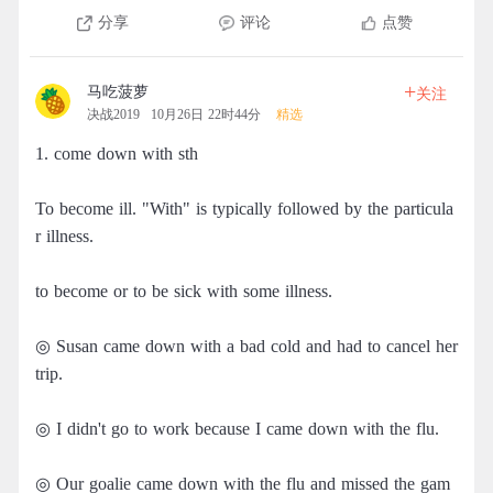
分享
评论
点赞
+
马吃菠萝
关注
决战2019
10月26日 22时44分
精选
1. come down with sth
To become ill. "With" is typically followed by the particula
r illness.
to become or to be sick with some illness.
◎ Susan came down with a bad cold and had to cancel her
trip.
◎ I didn't go to work because I came down with the flu.
◎ Our goalie came down with the flu and missed the gam