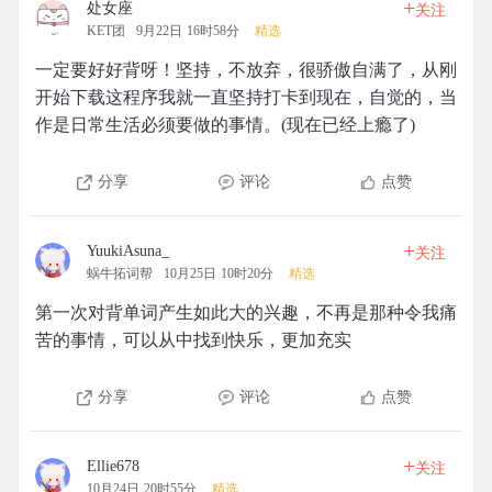
+
处女座
关注
KET团
9月22日 16时58分
精选
一定要好好背呀！坚持，不放弃，很骄傲自满了，从刚
开始下载这程序我就一直坚持打卡到现在，自觉的，当
作是日常生活必须要做的事情。(现在已经上瘾了)
分享
评论
点赞
+
YuukiAsuna_
关注
蜗牛拓词帮
10月25日 10时20分
精选
第一次对背单词产生如此大的兴趣，不再是那种令我痛
苦的事情，可以从中找到快乐，更加充实
分享
评论
点赞
+
Ellie678
关注
10月24日 20时55分
精选