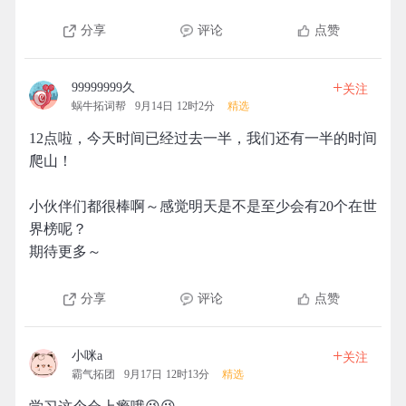
分享
评论
点赞
+
99999999久
关注
蜗牛拓词帮
9月14日 12时2分
精选
12点啦，今天时间已经过去一半，我们还有一半的时间
爬山！
小伙伴们都很棒啊～感觉明天是不是至少会有20个在世
界榜呢？
期待更多～
分享
评论
点赞
+
小咪a
关注
霸气拓团
9月17日 12时13分
精选