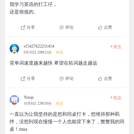
我学习英语的打工仔，
还是很值的。
分享
评论
点赞
+
s15427622211414
关注
9月20日 20时23分
精选
背单词速度越来越快 希望在拓词越走越远
分享
评论
点赞
+
Yizop
关注
10月8日 22时30分
精选
一直以为让我坚持的是想和同桌打卡，想维持那种羁
绊，没想到现在慢慢一个人也能背下来了，蟹蟹我的同
桌！mua