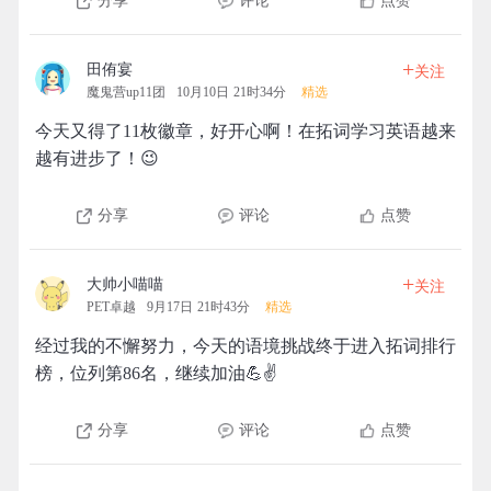
分享
评论
点赞
+
田侑宴
关注
魔鬼营up11团
10月10日 21时34分
精选
今天又得了11枚徽章，好开心啊！在拓词学习英语越来
越有进步了！😉
分享
评论
点赞
+
大帅小喵喵
关注
PET卓越
9月17日 21时43分
精选
经过我的不懈努力，今天的语境挑战终于进入拓词排行
榜，位列第86名，继续加油💪✌️
分享
评论
点赞