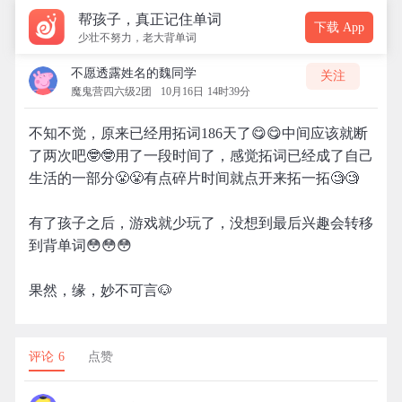
帮孩子，真正记住单词
下载 App
少壮不努力，老大背单词
不愿透露姓名的魏同学
关注
魔鬼营四六级2团
10月16日 14时39分
不知不觉，原来已经用拓词186天了😋😋中间应该就断
了两次吧🤓🤓用了一段时间了，感觉拓词已经成了自己
生活的一部分😤😤有点碎片时间就点开来拓一拓🧐🧐
有了孩子之后，游戏就少玩了，没想到最后兴趣会转移
到背单词😳😳😳
果然，缘，妙不可言🐶
评论 6
点赞