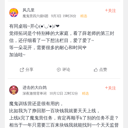
+
风几里
关注
魔鬼营四六级6团
9月3日 19时26分
精选
有同桌啦~开心(●'◡'●)ﾉ❤
觉得拓词是个特别棒的大家庭，看了薛老师的第三封
信，还仔细看了一下想法栏目，爱了爱了~
等一朵花开，需要很多的耐心和时间🌹
加油哇~
分享
评论
点赞
+
进击的大白鸽
关注
深夜激情背单词
10月12日 22时32分
精选
魔鬼训练营还是很有用的，
比如我为了挣回那一百块钱我就要天天上线，
上线k完了魔鬼营任务，肯定再顺手k了别的任务不是？
相当于一年只需要三百来块钱我就能找到一个天天监督