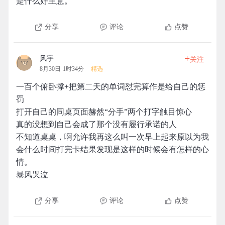
是什么好主意。
分享
评论
点赞
+
风宇
关注
8月30日 1时34分
精选
一百个俯卧撑+把第二天的单词怼完算作是给自己的惩
罚
打开自己的同桌页面赫然“分手”两个打字触目惊心
真的没想到自己会成了那个没有履行承诺的人
不知道桌桌，啊允许我再这么叫一次早上起来原以为我
会什么时间打完卡结果发现是这样的时候会有怎样的心
情。
暴风哭泣
分享
评论
点赞