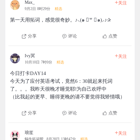
+
Max_
关注
9月2日 8时29分
精选
第一天用拓词，感觉很奇妙。♪⸜(๑ ॑꒳ ॑๑)⸝♪✰
分享
评论
点赞
+
Ivy冥
关注
10月10日 7时0分
精选
今日打卡DAY14
今天为了应付英语考试，竟然6：30就起来托词
了。。。我昨天很晚才睡觉耶!为自己欢呼中
（比我起的更早、睡得更晚的请不要觉得我矫情哦）
分享
评论
点赞
+
琅笙
关注
蜗牛拓词帮
8月28日 13时47分
精选