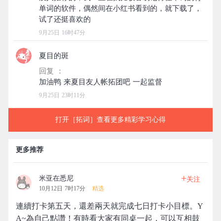
单词的软件，偶然间在小红书看到的，就下载了，
9月25日 16时47分
夏目的斑
回复 ：
9月25日 23时11分
打开［拓词］查看更多精彩学习心得
更多推荐
+
米亚在悉尼
关注
10月12日 7时17分
精选
連續打卡第五天，還差兩天就完成七日打卡小目標。Y
A~為自己點讚！有時看大家有同桌一起，可以互相鼓