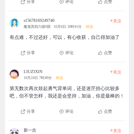
分享
评论
点赞
+
s15678169249740
关注
魔鬼营四六级9团
10月6日 20时41分
精选
有点难，不过还好，可以，有心收获，自己得加油了
分享
评论
点赞
+
LIUZIXIN
关注
10月24日 7时49分
精选
第无数次再次鼓起勇气背单词，还是迷茫担心比较多
吧，但不管怎样，我还是会坚持，加油，你是最棒的！
分享
评论
点赞
+
新一吉
关注