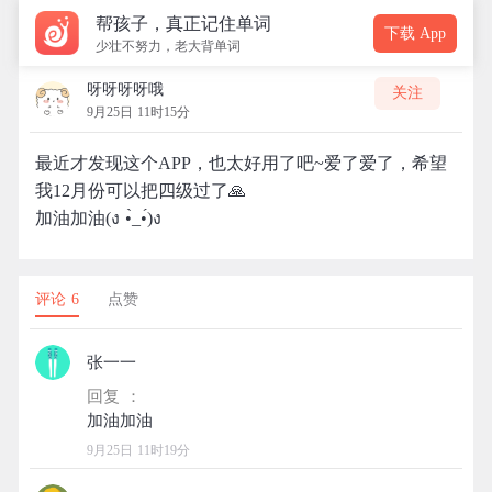
帮孩子，真正记住单词
下载 App
少壮不努力，老大背单词
呀呀呀呀哦
关注
9月25日 11时15分
最近才发现这个APP，也太好用了吧~爱了爱了，希望
我12月份可以把四级过了🙏️
加油加油(ง •̀_•́)ง
评论 6
点赞
张一一
回复 ：
9月25日 11时19分