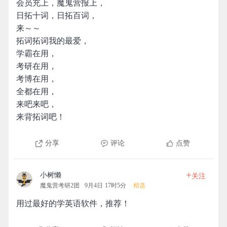
会员充上，魔鬼营报上，
日拓十词，日拓百词，
来～～
拓词拓词我的最爱，
学霸在用，
考研在用，
考博在用，
全都在用，
来吧来吧，
来背拓词吧！
分享
评论
点赞
+
小树懒
关注
魔鬼营考研2团
9月4日 17时5分
精选
用过最好的学英语软件，推荐！