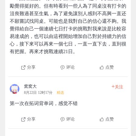
勵覺得挺好的。但有時看到一些人為了同桌沒有打卡的
沮喪難過甚至生氣，為了避免讓別人感到不高興一直还
不願嘗試找同桌。可能也是我對自己的信心還不夠。我
覺得給自己一個連續七日打卡的挑戰對我來說是比較容
易達成的，也可以由這裡開始增加自己對於持續力的信
心，接下來可以再來一個七日，一直一直下去，直到很
有把握。再來才挑戰連續21日。
分享
评论
点赞
+
窝窝大
关注
8月22日 12时17分
精选
第一次在拓词背单词，感觉不错
分享
评论
点赞