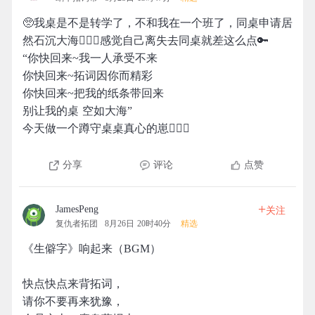
🥺我桌是不是转学了，不和我在一个班了，同桌申请居
然石沉大海🤦🏻‍♀️感觉自己离失去同桌就差这么点🔑
“你快回来~我一人承受不来
你快回来~拓词因你而精彩
你快回来~把我的纸条带回来
别让我的桌 空如大海”
今天做一个蹲守桌桌真心的崽🙆🏻‍♀️
分享
评论
点赞
+
JamesPeng
关注
复仇者拓团
8月26日 20时40分
精选
《生僻字》响起来（BGM）
快点快点来背拓词，
请你不要再来犹豫，