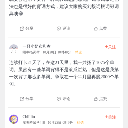
法也是很好的背诵方式，建议大家购买刘毅词根词缀词
典噢😁
分享
评论
点赞
+
一只小奶布和杰
关注
蜗牛拓词帮
10月20日 10时49分
精选
连续打卡21天了，在这21天里，我一共拓了1075个单
词。虽然有一些单词背得不是滚瓜烂熟，但是这是我第
一次背了那么多单词。争取在一个半月里再脱2000个单
词。
分享
评论
点赞
+
Chilllin
关注
魔鬼营留学4团
10月25日 0时7分
精选