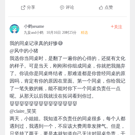
分享
评论
点赞
+
小鹤sesame
关注
九妄and小鹤
10月16日 20时25分
精选
我的同桌记录真的好惨😅
@风中的小猪
我选你当同桌时，是翻了一遍你的心得的，还挺有文化
的样子。可是当天，刚刚和你组成同桌，你就把我抛弃
了。你说你是同桌终结者，那难道都是你曾经同桌的原
因吗，肯定有你的原因在里面。第一个同桌，你给我记
了一笔失败的账，能不能对你下一个同桌负责任一点
呢。从那天以后我就没在拓词看到你过。
👹👹👹👹👹👹👹👹👹👹👹👹👹👹
@claire_笑笑
两天，小姐姐。我知道不负责任的同桌很多，每个人都
遇到过，我遇到一个，不应该大费周章发脾气。但是，
只坚持了两天，要是本就知道自己无法对同桌负责，干