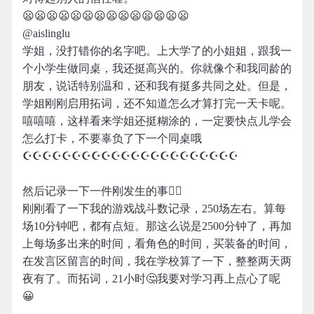
😦😦😦😦😦😦😦😦😦😦😦😦😦😦
@aislinglu
学姐，没打错你的名字吧。上大学了的小姐姐，跟我一
个小学生做同桌，我还挺高兴的。你就像个和我同龄的
朋友，说话特别温和，还和我有挺多共同之处。但是，
学姐刚刚启用拓词，还不知道怎么才算打完一天卡呢。
嘻嘻嘻，这样看来学姐还挺糊涂的，一定要快点儿学会
怎么打卡，不要辜负了下一个同桌哦
☪☪☪☪☪☪☪☪☪☪☪☪☪☪☪☪☪☪☪☪☪☪
然后记录一下一件刚发生的事👎🏻
刚刚看了一下我的游戏战斗数记录，250场左右。算每
场10分钟吧，都有点短。那这么说是2500分钟了，再加
上每场多出来的时间，看角色的时间，买装备的时间，
在发言区留言的时间，我在学校算了一下，整整两天两
夜有了。而拓词，21小时🤔我要对学习再上点心了呢
😀