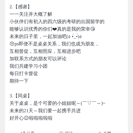
2.【感谢】
一一关注并大概了解
小伙伴们有初入的四六级的考研的出国留学的
能够认识优秀的你们❤️真的是我的荣幸😘
未来的日子里，一起加油吧(ง •̀_•́)ง
😚ps即便不是桌桌关系，我们也成为朋友，
互相督促，互相照应，互相进步吧
加联系方式的朋友可以评论
我们共建学习小团
每日打卡督促
期待一下
3.【同桌】
关于桌桌，是个可爱的小姐姐呢～(￣▽￣～)~
未来的21天～我们要一起携手共进
好开心😉啦啦啦啦啦