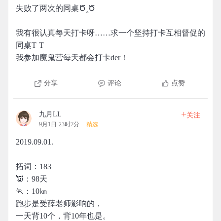
失败了两次的同桌Ծ‸Ծ
我有很认真每天打卡呀……求一个坚持打卡互相督促的
同桌T T
我参加魔鬼营每天都会打卡der！
分享
评论
点赞
+
九月LL
关注
9月1日 23时7分
精选
2019.09.01.
拓词：183
👿：98天
🏃：10㎞
跑步是受薛老师影响的，
一天背10个，背10年也是。