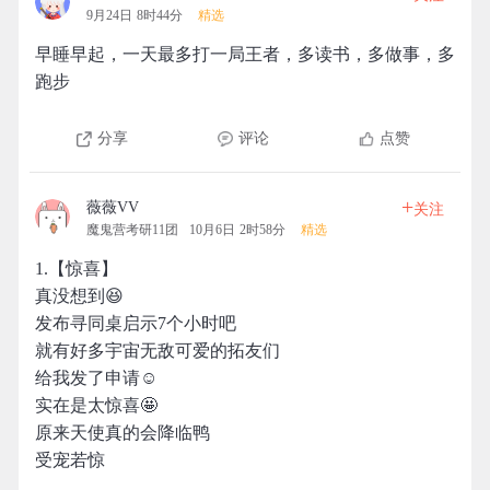
9月24日 8时44分
精选
早睡早起，一天最多打一局王者，多读书，多做事，多
跑步
分享
评论
点赞
+
薇薇VV
关注
魔鬼营考研11团
10月6日 2时58分
精选
1.【惊喜】
真没想到😆
发布寻同桌启示7个小时吧
就有好多宇宙无敌可爱的拓友们
给我发了申请☺️
实在是太惊喜🤩
原来天使真的会降临鸭
受宠若惊