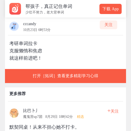
帮孩子，真正记住单词
下载 App
少壮不努力，老大背单词
cccandy
关注
10月23日 6时53分
考研单词拉卡
克服懒惰和焦虑
就这样前进吧！
打开［拓词］查看更多精彩学习心得
更多推荐
+
比巴卜丿
关注
魔鬼营up7团
8月29日 18时42分
精选
默契同桌！从来不担心她不打卡。