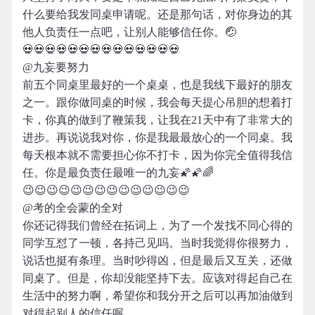
什么要给我发同桌申请呢。还是那句话，对你身边的其
他人负责任一点吧，让别人能够信任你。🤕
💀💀💀💀💀💀💀💀💀💀💀💀💀💀
@九妄要努力
前五个同桌里最好的一个桌桌，也是我线下最好的朋友
之一。跟你做同桌的时候，我会每天提心吊胆的想着打
卡，你真的做到了鞭策我，让我在21天中有了非常大的
进步。再说说我对你，你是我最最放心的一个同桌。我
每天根本就不需要担心你不打卡，因为你完全值得我信
任。你是最负责任最唯一的九妄🌠🌠🌈
😉😉😉😉😉😉😉😉😉😉😉😉😉😉
@考的全会蒙的全对
你还记得我们曾经在拓词上，为了一个发找不同心得的
同学互怼了一顿，各持己见吗。当时我觉得你很努力，
说话也挺有条理。当时吵得凶，但是最后又互关，还做
同桌了。但是，你却没能坚持下去。应该对得起自己在
生活中的努力啊，希望你和我分开之后可以再加油做到
对得起别人的信任喔。