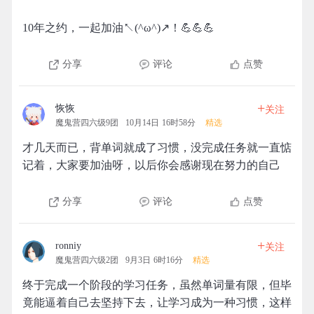
10年之约，一起加油↖(^ω^)↗！💪💪💪
分享
评论
点赞
+
恢恢
关注
魔鬼营四六级9团
10月14日 16时58分
精选
才几天而已，背单词就成了习惯，没完成任务就一直惦
记着，大家要加油呀，以后你会感谢现在努力的自己
分享
评论
点赞
+
ronniy
关注
魔鬼营四六级2团
9月3日 6时16分
精选
终于完成一个阶段的学习任务，虽然单词量有限，但毕
竟能逼着自己去坚持下去，让学习成为一种习惯，这样