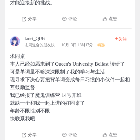
才能迎接新的挑战。
分享
评论
点赞
+
Janet_QUB
关注
志同道合的朋友快上车
10月13日 18时17分
精选
求同桌
本人已经如愿来到了Queen's University Belfast 读研了
可是单词量不够深深限制了我的学习与生活
现寻求下决心要把背单词变成每日习惯的小伙伴一起相
互鼓励监督
我已经报了魔鬼训练营 14号开班
就缺一个和我一起上进的好同桌了
年龄不限性别不限
快联系我吧
分享
评论
点赞