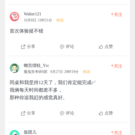
+
Walter121
关注
10月8日 21时51分
精选
首次体验挺不错
分享
评论
点赞
+
蟾宫摺桂_Yrc
关注
魔鬼营考研8团
8月27日 20时19分
精选
同桌和我坚持12天了，我们肯定能完成✅
我俩每天时间都差不多，
那种你追我赶的感觉真好。
分享
评论
点赞
+
饭团儿
关注