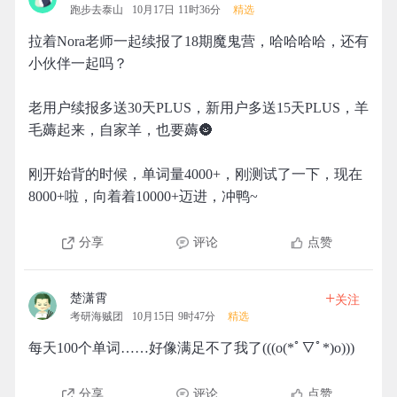
跑步去泰山
10月17日 11时36分
精选
拉着Nora老师一起续报了18期魔鬼营，哈哈哈哈，还有
小伙伴一起吗？
老用户续报多送30天PLUS，新用户多送15天PLUS，羊
毛薅起来，自家羊，也要薅🌚
刚开始背的时候，单词量4000+，刚测试了一下，现在
8000+啦，向着着10000+迈进，冲鸭~
分享
评论
点赞
+
楚潇霄
关注
考研海贼团
10月15日 9时47分
精选
每天100个单词……好像满足不了我了(((o(*ﾟ▽ﾟ*)o)))
分享
评论
点赞