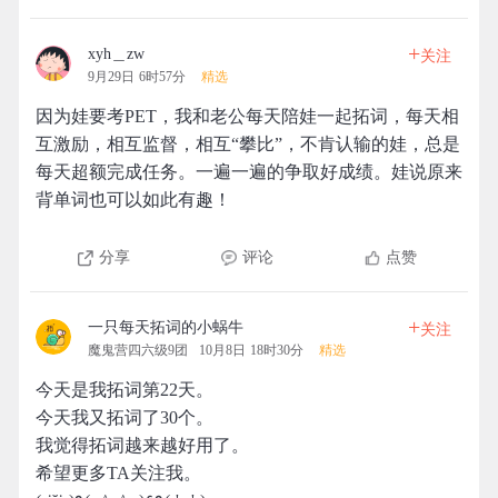
+
xyh＿zw
关注
9月29日 6时57分
精选
因为娃要考PET，我和老公每天陪娃一起拓词，每天相
互激励，相互监督，相互“攀比”，不肯认输的娃，总是
每天超额完成任务。一遍一遍的争取好成绩。娃说原来
背单词也可以如此有趣！
分享
评论
点赞
+
一只每天拓词的小蜗牛
关注
魔鬼营四六级9团
10月8日 18时30分
精选
今天是我拓词第22天。
今天我又拓词了30个。
我觉得拓词越来越好用了。
希望更多TA关注我。