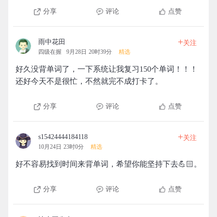
分享
评论
点赞
+
雨中花田
关注
四级在握
9月28日 20时39分
精选
好久没背单词了，一下系统让我复习150个单词！！！
还好今天不是很忙，不然就完不成打卡了。
分享
评论
点赞
+
s15424444184118
关注
10月24日 23时0分
精选
好不容易找到时间来背单词，希望你能坚持下去💪🏻。
分享
评论
点赞