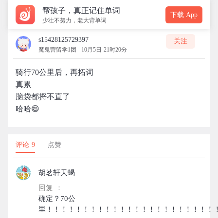
帮孩子，真正记住单词
下载 App
少壮不努力，老大背单词
s15428125729397
关注
魔鬼营留学1团
10月5日 21时20分
骑行70公里后，再拓词
真累
脑袋都捋不直了
哈哈😄
评论 9
点赞
胡茗轩天蝎
回复 ：
确定？70公