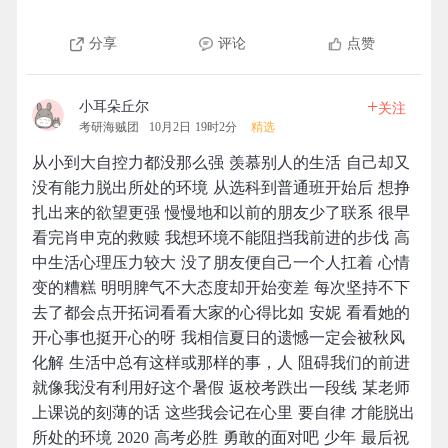
分享
评论
点赞
+
小耳朵丘尔
关注
考研海贼团
10月2日 19时2分
精选
从小到大自控力都没那么强 羡慕别人的生活 自己却又
没有能力脱出所处的环境 从选科到普通班开始后 想挣
扎出来的欲望更强 慢慢地和以前的朋友少了联系 很早
看完肖申克的救赎 我想环境不能阻挡我前进的步伐 高
中生活心理压力较大 没了朋友便自己一个人扛着 心情
变的糟糕 明明脾气不大态度却开始变差 每次坚持不下
去了都会点开拓词看看大家的心得比如 安妮 看看她的
开心事也挺开心的呀 我相信夏日的遗憾一定会被秋风
化解 生活中总有这样或那样的事，人 阻碍我们的前进
就像我没有利用好这个暑假 返校考跌出一段线 某老师
上课说的刻薄的话 这些我会记在心里 要自律 才能脱出
所处的环境 2020 高考必胜 勇敢的面对吧 少年 最后祝