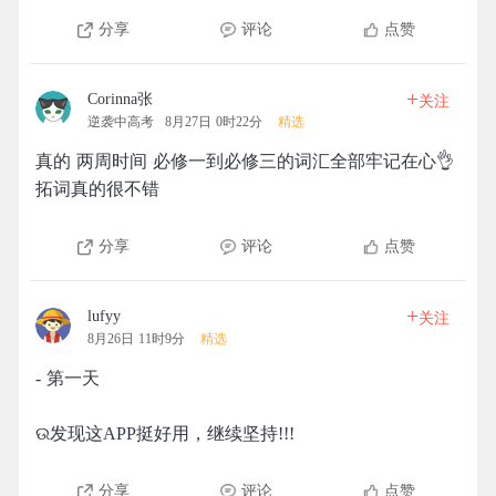
分享
评论
点赞
+
Corinna张
关注
逆袭中高考
8月27日 0时22分
精选
真的 两周时间 必修一到必修三的词汇全部牢记在心👌
拓词真的很不错
分享
评论
点赞
+
lufyy
关注
8月26日 11时9分
精选
- 第一天
ଉ发现这APP挺好用，继续坚持!!!
分享
评论
点赞