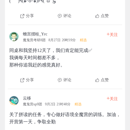
( ˙˘˙ )٩(๑^o^๑)۶٩( 'ω' )و
分享
评论
点赞
+
蟾宫摺桂_Yrc
关注
魔鬼营考研8团
8月27日 20时19分
精选
同桌和我坚持12天了，我们肯定能完成✅
我俩每天时间都差不多，
那种你追我赶的感觉真好。
分享
评论
点赞
+
云移
关注
魔鬼营up9团
9月2日 21时48分
精选
关了拼读的任务，专心做好语境全魔营的训练。加油，
开营第一天，争取全勤