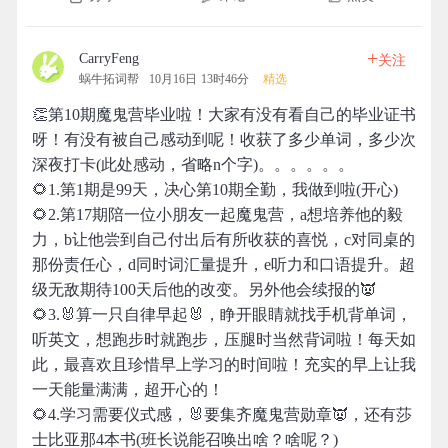
+
CarryFeng
关注
蜗牛拓词帮
10月16日 13时46分
精选
👏第10期魔鬼营毕业啦！大家有没有看自己的毕业证书
呀！有没有被自己感动到呢！收获了多少单词，多少次
深夜打卡(此处感动，省略n个字)。。。。。。
🌻1.第1期是99天，决心第10期全勤，我做到啦(开心)
🌻2.第17期陪一位小朋友一起魔鬼营，a想培养他的毅
力，b让他尝到自己付出后有所收获的喜悦，c对同桌的
那份责任心，d同时词汇量提升，e听力和口语提升。超
级无敌期待100天后他的改变。另外他会续报的👿
🌻3.🐰算一只自律早起🐰，睁开眼睛就找手机背单词，
听英文，想跑步时就跑步，压腿时当然背词啦！每天如
此，最喜欢且珍惜早上学习的时间啦！充实的早上让我
一天能量满满，超开心的！
🌻4.学习需要仪式感，🐰要集齐魔鬼营勋章👿，还有莎
士比亚那4本书(班长说能召唤出啥？啥呢？)