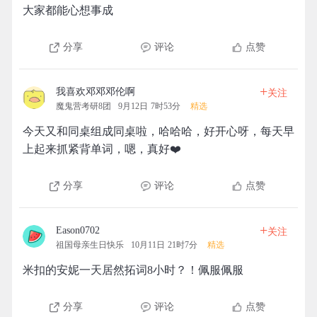
大家都能心想事成
分享
评论
点赞
+
我喜欢邓邓邓伦啊
关注
魔鬼营考研8团
9月12日 7时53分
精选
今天又和同桌组成同桌啦，哈哈哈，好开心呀，每天早
上起来抓紧背单词，嗯，真好❤️
分享
评论
点赞
+
Eason0702
关注
祖国母亲生日快乐
10月11日 21时7分
精选
米扣的安妮一天居然拓词8小时？！佩服佩服
分享
评论
点赞