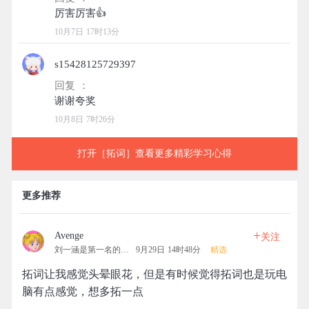
10月7日 17时13分
s15428125729397
回复 ：
10月8日 7时26分
打开［拓词］查看更多精彩学习心得
更多推荐
+
Avenge
关注
刘一涵是第一名的拓团
9月29日 14时48分
精选
拓词让我感觉头晕眼花，但是有时候觉得拓词也是玩电
脑有点感觉，想多拓一点