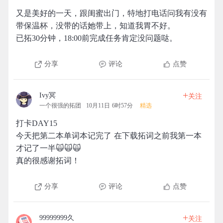
又是美好的一天，跟闺蜜出门，特地打电话问我有没有
带保温杯，没带的话她带上，知道我胃不好。
已拓30分钟，18:00前完成任务肯定没问题哒。
分享
评论
点赞
+
Ivy冥
关注
一个很强的拓团
10月11日 6时57分
精选
打卡DAY15
今天把第二本单词本记完了 在下载拓词之前我第一本
才记了一半🙀🙀🙀
真的很感谢拓词！
分享
评论
点赞
+
99999999久
关注