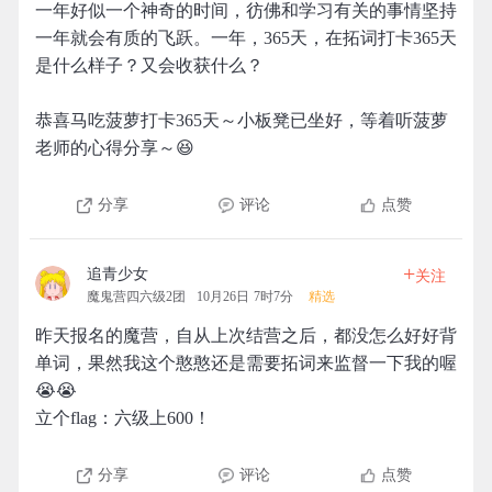
一年好似一个神奇的时间，彷佛和学习有关的事情坚持
一年就会有质的飞跃。一年，365天，在拓词打卡365天
是什么样子？又会收获什么？
恭喜马吃菠萝打卡365天～小板凳已坐好，等着听菠萝
老师的心得分享～😆
分享
评论
点赞
+
追青少女
关注
魔鬼营四六级2团
10月26日 7时7分
精选
昨天报名的魔营，自从上次结营之后，都没怎么好好背
单词，果然我这个憨憨还是需要拓词来监督一下我的喔
😭😭
立个flag：六级上600！
分享
评论
点赞