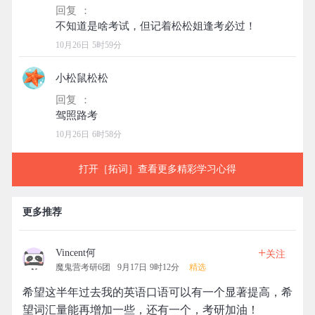
回复 ：
10月26日 5时59分
小松鼠松松
回复 ：
10月26日 6时58分
打开［拓词］查看更多精彩学习心得
更多推荐
+
Vincent何
关注
魔鬼营考研6团
9月17日 9时12分
精选
希望这半年过去我的英语口语可以有一个显著提高，希
望词汇量能再增加一些，还有一个，考研加油！