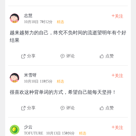
+
志慧
关注
10月18日 7时12分
精选
越来越努力的自己，终究不负时间的流逝望明年有个好
结果
分享
评论
点赞
+
米雪呀
关注
10月10日 11时5分
精选
很喜欢这种背单词的方式，希望自己能每天坚持！
分享
评论
点赞
+
少云
关注
TOFUTURE
10月13日 15时6分
精选