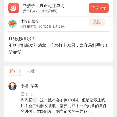
帮孩子，真正记住单词
下载 App
少壮不努力，老大背单词
小松鼠松松
关注
蜗牛拓词帮
10月25日 11时28分
115枚勋章啦！
刚刚收到新发的勋章，连续打卡30周，太容易到手啦！
😎😎😎
评论 12
点赞
小湛_学委
回复 ：
周周拓词，这个版本会加到100周。但是勋章上线
后不会主动触发获取，需要完成下一个勋章的条件
的时候，才能触发，把之前欠的一并补上。