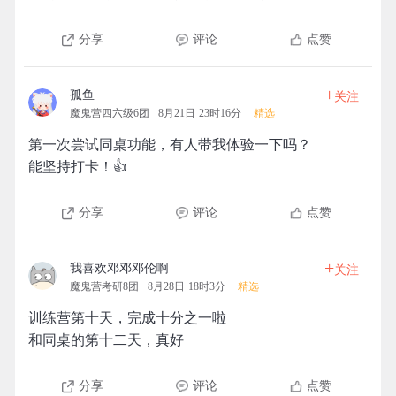
分享
评论
点赞
+
孤鱼
关注
魔鬼营四六级6团
8月21日 23时16分
精选
第一次尝试同桌功能，有人带我体验一下吗？
能坚持打卡！👍
分享
评论
点赞
+
我喜欢邓邓邓伦啊
关注
魔鬼营考研8团
8月28日 18时3分
精选
训练营第十天，完成十分之一啦
和同桌的第十二天，真好
分享
评论
点赞