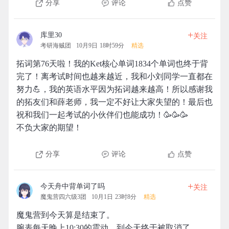
分享
评论
点赞
+
库里30
关注
考研海贼团
10月9日 18时59分
精选
拓词第76天啦！我的Ket核心单词1834个单词也终于背
完了！离考试时间也越来越近，我和小刘同学一直都在
努力💪，我的英语水平因为拓词越来越高！所以感谢我
的拓友们和薛老师，我一定不好让大家失望的！最后也
祝和我们一起考试的小伙伴们也能成功！🥳🥳🥳
不负大家的期望！
分享
评论
点赞
+
今天舟中背单词了吗
关注
魔鬼营四六级3团
10月1日 23时8分
精选
魔鬼营到今天算是结束了。
腕表每天晚上10:30的震动，到今天终于被取消了。