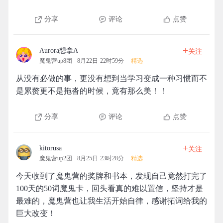
分享
评论
点赞
+
Aurora想拿A
关注
魔鬼营up8团
8月22日 22时59分
精选
从没有必做的事，更没有想到当学习变成一种习惯而不
是累赘更不是拖沓的时候，竟有那么美！！
分享
评论
点赞
+
kitorusa
关注
魔鬼营up2团
8月25日 23时28分
精选
今天收到了魔鬼营的奖牌和书本，发现自己竟然打完了
100天的50词魔鬼卡，回头看真的难以置信，坚持才是
最难的，魔鬼营也让我生活开始自律，感谢拓词给我的
巨大改变！