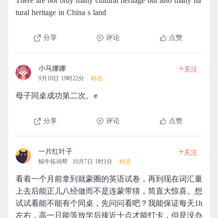
There are not only many cultural heritage but also many na
tural heritage in China s land
分享
评论
点赞
+
小马娜娜
关注
9月10日 19时22分
精选
母子同桌成功第二次。✊
分享
评论
点赞
+
一片红叶子
关注
蜗牛拓词帮
10月7日 1时1分
精选
看着一个月前拿到就蒙圈的英语试卷，再到现在词汇量
上去后能正儿八经做而不是连蒙带猜，简直大惊喜。想
试试看能不能有个同桌，先问问看吧？我能保证每天1h
左右，高一只能等放学后接近十点才能打卡，但是没办