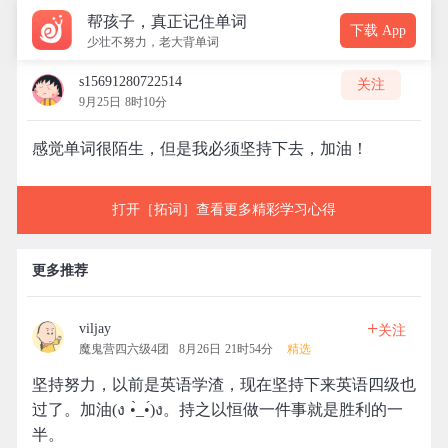
帮孩子，真正记住单词
下载 App
少壮不努力，老大背单词
s15691280722514
关注
9月25日 8时10分
感觉单词很陌生，但是我必须坚持下去，加油！
打开［拓词］查看更多精彩学习心得
更多推荐
+
viljay
关注
魔鬼营四六级4团
8月26日 21时54分
精选
坚持努力，以前是英语学渣，现在坚持下来英语四级也
过了。加油(ง •̀_•́)ง。持之以恒做一件事就是胜利的一
半。