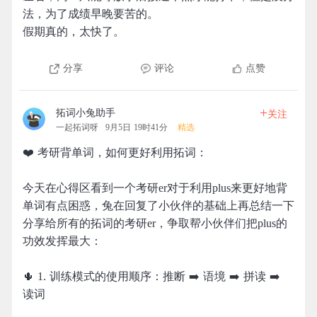
法，为了成绩早晚要苦的。
假期真的，太快了。
分享
评论
点赞
+
拓词小兔助手
关注
一起拓词呀
9月5日 19时41分
精选
❤️ 考研背单词，如何更好利用拓词：
今天在心得区看到一个考研er对于利用plus来更好地背
单词有点困惑，兔在回复了小伙伴的基础上再总结一下
分享给所有的拓词的考研er，争取帮小伙伴们把plus的
功效发挥最大：
🌵 1. 训练模式的使用顺序：推断 ➡️ 语境 ➡️ 拼读 ➡️
读词