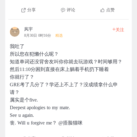
分享
评论
点赞
+
风宇
关注
8月30日 0时16分
精选
我吐了
所以您在犯懒什么呢？
知道单词还没背舍友叫你你就去玩游戏？时间够用？
然后11:10分困到直接在床上躺着手机扔下睡着
你就行了？
GRE考了几分了？学还上不上了？没成绩拿什么申
请？
属实是个five.
Deepest apologies to my mate.
See u again.
丧. Will u forgive me？ @捂脸猫咪