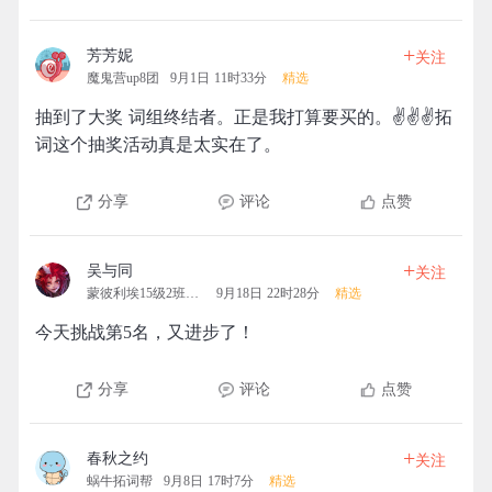
+
芳芳妮
关注
魔鬼营up8团
9月1日 11时33分
精选
抽到了大奖 词组终结者。正是我打算要买的。✌✌✌拓
词这个抽奖活动真是太实在了。
分享
评论
点赞
+
吴与同
关注
蒙彼利埃15级2班拓团
9月18日 22时28分
精选
今天挑战第5名，又进步了！
分享
评论
点赞
+
春秋之约
关注
蜗牛拓词帮
9月8日 17时7分
精选