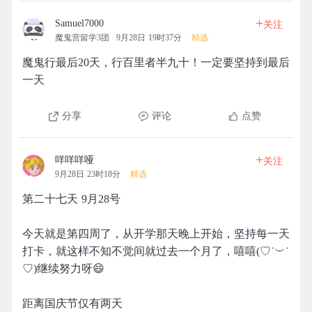
+
Samuel7000
关注
魔鬼营留学3团
9月28日 19时37分
精选
魔鬼行最后20天，行百里者半九十！一定要坚持到最后
一天
分享
评论
点赞
+
咩咩咩哑
关注
9月28日 23时18分
精选
第二十七天 9月28号
今天就是第四周了，从开学那天晚上开始，坚持每一天
打卡，就这样不知不觉间就过去一个月了，嘻嘻(♡˙︶˙
♡)继续努力呀😄
距离国庆节仅有两天