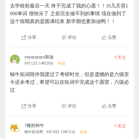
去学校前最后一天 终于完成了我的心愿！！10几天背1
000单词 很快乐了 之前完全做不到的事情 现在做到了
这个假期真的是圆满结束 新学期也要加油鸭！！
分享
评论
点赞
+
yayayayaya加油
关注
9月12日 14时20分
精选
蜗牛拓词陪伴我度过了考研时光，但是遗憾的是六级至
今还未考过，希望可以在拓词中完成这个愿望，六级必
过
分享
评论
点赞
+
7楼的帅牛
关注
蜗牛拓词帮
9月19日 21时31分
精选