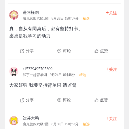
+
是阿槿啊
关注
魔鬼营四六级5团
8月28日 19时57分
精选
真，自从有同桌后，都有坚持打卡。
桌桌是我学习的动力！
分享
评论
点赞
+
s15329495705309
关注
和宇一起背单词
9月24日 0时48分
精选
大家好强 我要坚持背单词 请监督
分享
评论
点赞
+
达芬大鸭
关注
魔鬼营四六级5团
8月30日 19时55分
精选