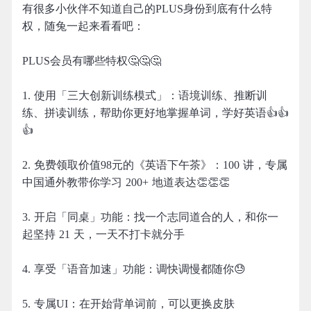
有很多小伙伴不知道自己的PLUS身份到底有什么特
权，随兔一起来看看吧：
PLUS会员有哪些特权🤔🤔🤔
1. 使用「三大创新训练模式」：语境训练、推断训
练、拼读训练，帮助你更好地掌握单词，学好英语👍👍
👍
2. 免费领取价值98元的《英语下午茶》：100 讲，专属
中国通外教带你学习 200+ 地道表达👏👏👏
3. 开启「同桌」功能：找一个志同道合的人，和你一
起坚持 21 天，一天不打卡就分手
4. 享受「语音加速」功能：调快调慢都随你😓
5. 专属UI：在开始背单词前，可以更换皮肤