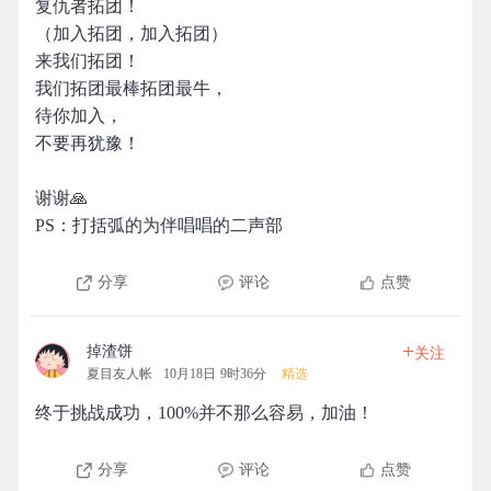
复仇者拓团！
（加入拓团，加入拓团）
来我们拓团！
我们拓团最棒拓团最牛，
待你加入，
不要再犹豫！
谢谢🙏
PS：打括弧的为伴唱唱的二声部
分享
评论
点赞
+
掉渣饼
关注
夏目友人帐
10月18日 9时36分
精选
终于挑战成功，100%并不那么容易，加油！
分享
评论
点赞