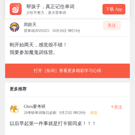
帮孩子，真正记住单词
下载 App
少壮不努力，老大背单词
郑皓天
关注
背单词20191025
10月26日 9时53分
刚开始两天，感觉很不错！
我要参加魔鬼训练营。
打开［拓词］查看更多精彩学习心得
更多推荐
+
Chris要考研
关注
20考研单词每日必刷
9月25日 0时28分
精选
以后早起第一件事就是打卡留同桌！！！