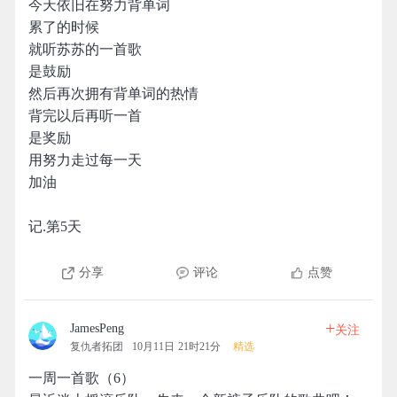
今天依旧在努力背单词
累了的时候
就听苏苏的一首歌
是鼓励
然后再次拥有背单词的热情
背完以后再听一首
是奖励
用努力走过每一天
加油
记.第5天
分享
评论
点赞
+
JamesPeng
关注
复仇者拓团
10月11日 21时21分
精选
一周一首歌（6）