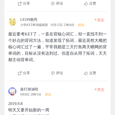
分享
评论
点赞
+
LEON敖丙
关注
小学KET单词猛啃团
10月12日 23时4分
精选
最近要考KET了，一直在背核心词汇，却一直找不到一
个好点的背词方法，知道发现了拓词，最近居然大概把
核心词汇过了一遍，平常我都是三天打鱼两天晒网的背
单词的，目标从没有达到过。但是自从用了拓词，天天
都主动背单词。
分享
评论
点赞
+
徒行加油哇
关注
9月8日 20时1分
精选
2019.9.8
明天又要开始新的一周