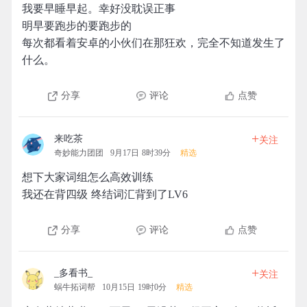
我要早睡早起。幸好没耽误正事
明早要跑步的要跑步的
每次都看着安卓的小伙们在那狂欢，完全不知道发生了
什么。
分享
评论
点赞
+
来吃茶
关注
奇妙能力团团
9月17日 8时39分
精选
想下大家词组怎么高效训练
我还在背四级 终结词汇背到了LV6
分享
评论
点赞
+
_多看书_
关注
蜗牛拓词帮
10月15日 19时0分
精选