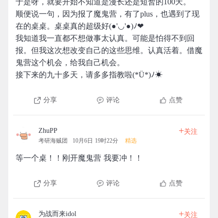
于是呀，就要开始不知道是漫长还是短暂的100天。
顺便说一句，因为报了魔鬼营，有了plus，也遇到了现
在的桌桌。桌桌真的超级好(●'◡'●)ﾉ❤
我知道我一直都不想做事太认真。可能是怕得不到回
报。但我这次想改变自己的这些思维。认真活着。借魔
鬼营这个机会，给我自己机会。
接下来的九十多天，请多多指教啦(*Ü*)ﾉ☀
分享
评论
点赞
+
ZhuPP
关注
考研海贼团
10月6日 19时22分
精选
等一个桌！！刚开魔鬼营 我要冲！！
分享
评论
点赞
+
为战而来idol
关注