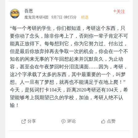
+
吾恩
关注
魔鬼营考研4团
9月7日 0时35分
精选
“每一个考研的学生，你们都知道，考研这个东西，只
要你动了念头，除非你考上了，否则你一辈子肯定不可
能真正放得下。每每想到它，你为它努力过、付出过，
但是最后你放弃掉再去争取一次的机会，你会在一个不
知名的闲来无事的下午回想起来并沉默良久，为止动
容，甚至会在午夜梦回时分泪流满面……因为，考研，
这2个字承载了太多的东西，其中最重要的一个，叫梦
想。人一旦有了梦想，就再也不能满足于在地上爬！”
今天，是拓词打卡104天，距离2020考研还有104天，希
望能够考上我期望已久的学校，加油，考研人绝不认
输！
分享
评论
点赞