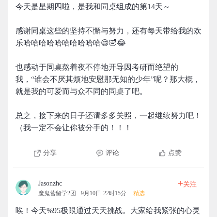
今天是星期四啦，是我和同桌组成的第14天～
感谢同桌这些的坚持不懈与努力，还有每天带给我的欢
乐哈哈哈哈哈哈哈哈哈哈😄🤣😂
也感动于同桌熬着夜不停地开导因考研而绝望的
我，“谁会不厌其烦地安慰那无知的少年”呢？那大概，
就是我的可爱而与众不同的同桌了吧。
总之，接下来的日子还请多多关照，一起继续努力吧！
（我一定不会让你被分手的！！！
分享
评论
点赞
+
Jasonzhc
关注
魔鬼营留学2团
9月10日 22时15分
精选
唉！今天%95极限通过天天挑战。大家给我紧张的心灵