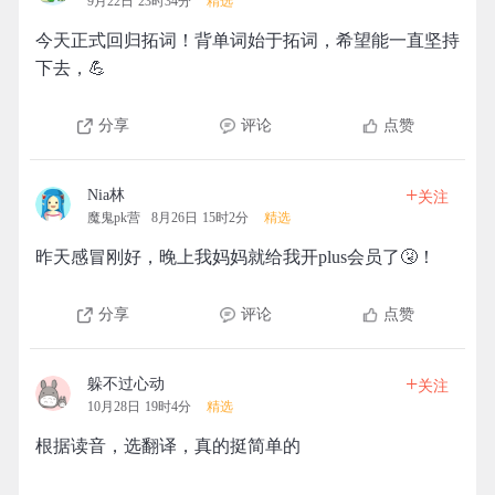
9月22日 23时34分
精选
今天正式回归拓词！背单词始于拓词，希望能一直坚持
下去，💪
分享
评论
点赞
+
Nia林
关注
魔鬼pk营
8月26日 15时2分
精选
昨天感冒刚好，晚上我妈妈就给我开plus会员了🤧！
分享
评论
点赞
+
躲不过心动
关注
10月28日 19时4分
精选
根据读音，选翻译，真的挺简单的