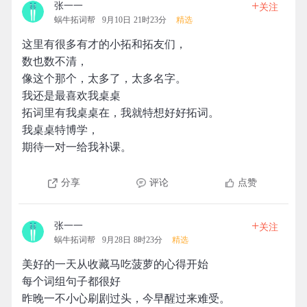
+
张一一
关注
蜗牛拓词帮
9月10日 21时23分
精选
这里有很多有才的小拓和拓友们，
数也数不清，
像这个那个，太多了，太多名字。
我还是最喜欢我桌桌
拓词里有我桌桌在，我就特想好好拓词。
我桌桌特博学，
期待一对一给我补课。
分享
评论
点赞
+
张一一
关注
蜗牛拓词帮
9月28日 8时23分
精选
美好的一天从收藏马吃菠萝的心得开始
每个词组句子都很好
昨晚一不小心刷剧过头，今早醒过来难受。