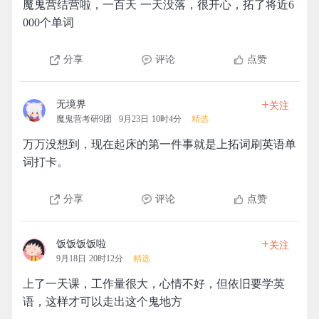
魔鬼营结营啦，一百天 一天没落，很开心，拓了将近6
000个单词
分享
评论
点赞
+
无境界
关注
魔鬼营考研9团
9月23日 10时4分
精选
万万没想到，现在起床的第一件事就是上拓词刷英语单
词打卡。
分享
评论
点赞
+
饭饭饭饭啦
关注
9月18日 20时12分
精选
上了一天课，工作量很大，心情不好，但依旧要学英
语，这样才可以走出这个鬼地方