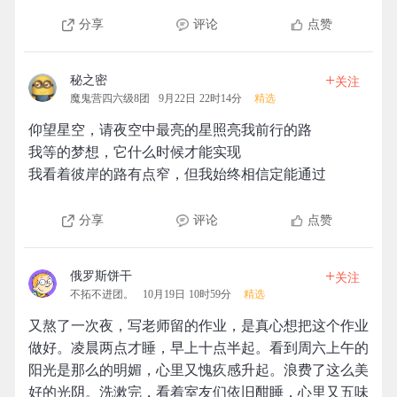
分享
评论
点赞
+
秘之密
关注
魔鬼营四六级8团
9月22日 22时14分
精选
仰望星空，请夜空中最亮的星照亮我前行的路
我等的梦想，它什么时候才能实现
我看着彼岸的路有点窄，但我始终相信定能通过
分享
评论
点赞
+
俄罗斯饼干
关注
不拓不进团。
10月19日 10时59分
精选
又熬了一次夜，写老师留的作业，是真心想把这个作业
做好。凌晨两点才睡，早上十点半起。看到周六上午的
阳光是那么的明媚，心里又愧疚感升起。浪费了这么美
好的光阴。洗漱完，看着室友们依旧酣睡，心里又五味