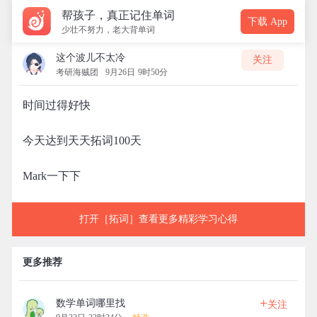
帮孩子，真正记住单词
下载 App
少壮不努力，老大背单词
这个波儿不太冷
关注
考研海贼团
9月26日 9时50分
时间过得好快
今天达到天天拓词100天
Mark一下下
打开［拓词］查看更多精彩学习心得
更多推荐
+
数学单词哪里找
关注