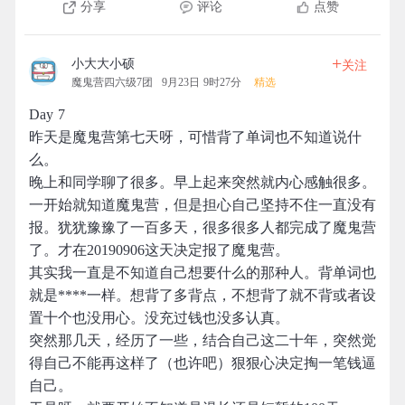
分享
评论
点赞
+
小大大小硕
关注
魔鬼营四六级7团
9月23日 9时27分
精选
Day 7
昨天是魔鬼营第七天呀，可惜背了单词也不知道说什
么。
晚上和同学聊了很多。早上起来突然就内心感触很多。
一开始就知道魔鬼营，但是担心自己坚持不住一直没有
报。犹犹豫豫了一百多天，很多很多人都完成了魔鬼营
了。才在20190906这天决定报了魔鬼营。
其实我一直是不知道自己想要什么的那种人。背单词也
就是****一样。想背了多背点，不想背了就不背或者设
置十个也没用心。没充过钱也没多认真。
突然那几天，经历了一些，结合自己这二十年，突然觉
得自己不能再这样了（也许吧）狠狠心决定掏一笔钱逼
自己。