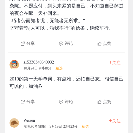
杂陈。不愿应付，到头来累的是自己，不知道自己熬过
的夜会在哪一天补回来。
“巧者劳而知者忧，无能者无所求。”
坚守着“别人可以，独我不行”的信条，继续前行。
分享
评论
点赞
+
s15330340349032
关注
10月24日 9时48分
精选
2019的第一天学单词，有点难，还怕自己忘。相信自己
可以的，加油💪
分享
评论
点赞
+
Wissen
关注
魔鬼营考研9团
9月19日 23时23分
精选