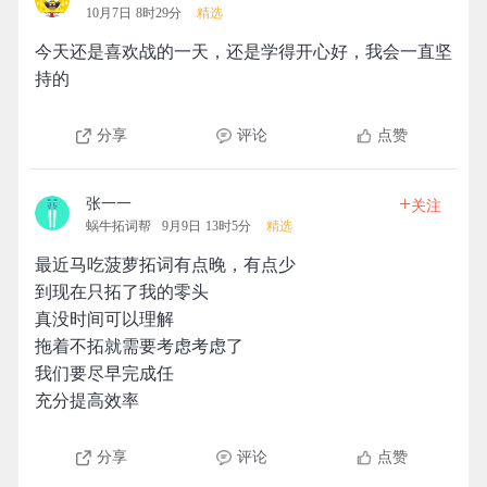
10月7日 8时29分
精选
今天还是喜欢战的一天，还是学得开心好，我会一直坚
持的
分享
评论
点赞
+
张一一
关注
蜗牛拓词帮
9月9日 13时5分
精选
最近马吃菠萝拓词有点晚，有点少
到现在只拓了我的零头
真没时间可以理解
拖着不拓就需要考虑考虑了
我们要尽早完成任
充分提高效率
分享
评论
点赞