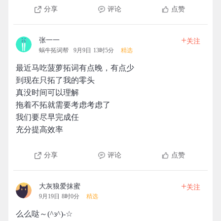
分享
评论
点赞
+
张一一
关注
蜗牛拓词帮
9月9日 13时5分
精选
最近马吃菠萝拓词有点晚，有点少
到现在只拓了我的零头
真没时间可以理解
拖着不拓就需要考虑考虑了
我们要尽早完成任
充分提高效率
分享
评论
点赞
+
大灰狼爱抹蜜
关注
9月19日 8时0分
精选
么么哒～(^з^)-☆