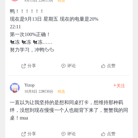
9月13日 22时15分
精选
鸭！！！！！！
现在是9月13日 星期五 现在的电量是20%
22:11
第一次100%正确！
🐔冻 🐔冻 🐔冻……
努力学习，冲鸭🦆🦆
分享
评论
点赞
+
Yizop
关注
10月8日 22时30分
精选
一直以为让我坚持的是想和同桌打卡，想维持那种羁
绊，没想到现在慢慢一个人也能背下来了，蟹蟹我的同
桌！mua
分享
评论
点赞