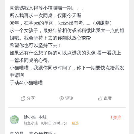
真遗憾我又得等小猫喵喵一期。。。
所以我再求一次同桌，仅限今天喔
08年，在学pet的单词，ket还没有考......（别嫌弃）
求一个女孩子，最好年龄相仿或者稍微比我大一点的姐
姐哦。我会坚持下去的你阔以放心🙈🙉
希望你也可以坚持下去！
如果还有什么想了解的可以点进我的头像 看一看我上
一篇求同桌的心得。
小猫喵喵，我跟你同步时间了，你下一期要快点给我发
申请啊
手动@小猫喵喵
分享
评论
点赞
+
妙小蛙_本蛙
关注
煎鱼小店
9月8日 21时17分
精选
真的是，跑个步都吓人。。。