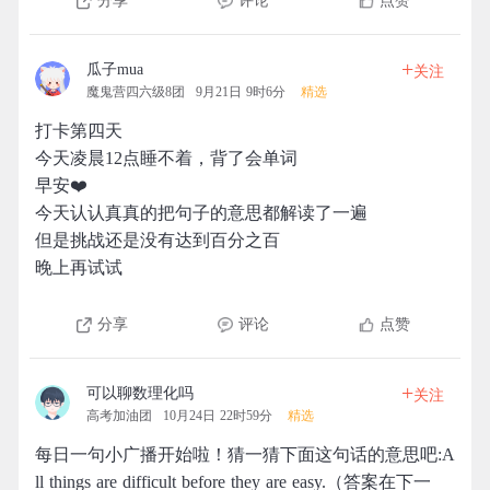
分享
评论
点赞
+
瓜子mua
关注
魔鬼营四六级8团
9月21日 9时6分
精选
打卡第四天
今天凌晨12点睡不着，背了会单词
早安❤️
今天认认真真的把句子的意思都解读了一遍
但是挑战还是没有达到百分之百
晚上再试试
分享
评论
点赞
+
可以聊数理化吗
关注
高考加油团
10月24日 22时59分
精选
每日一句小广播开始啦！猜一猜下面这句话的意思吧:A
ll things are difficult before they are easy.（答案在下一