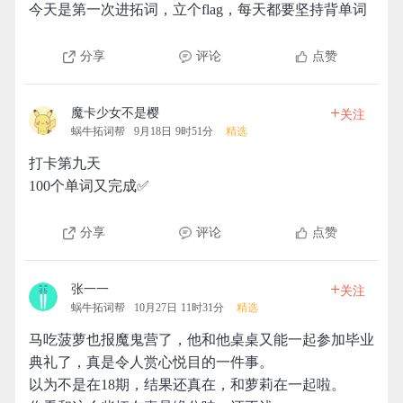
今天是第一次进拓词，立个flag，每天都要坚持背单词
分享
评论
点赞
+
魔卡少女不是樱
关注
蜗牛拓词帮
9月18日 9时51分
精选
打卡第九天
100个单词又完成✅
分享
评论
点赞
+
张一一
关注
蜗牛拓词帮
10月27日 11时31分
精选
马吃菠萝也报魔鬼营了，他和他桌桌又能一起参加毕业
典礼了，真是令人赏心悦目的一件事。
以为不是在18期，结果还真在，和萝莉在一起啦。