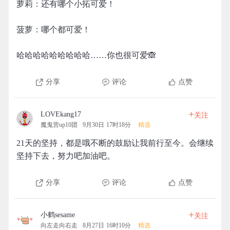
萝莉：还有哪个小拓可爱！
菠萝：哪个都可爱！
哈哈哈哈哈哈哈哈哈……你也很可爱🙈
分享
评论
点赞
+
LOVEkang17
关注
魔鬼营up10团
9月30日 17时18分
精选
21天的坚持，都是哦不断的鼓励让我前行至今。会继续
坚持下去，努力吧加油吧。
分享
评论
点赞
+
小鹤sesame
关注
向左走向右走
8月27日 16时10分
精选