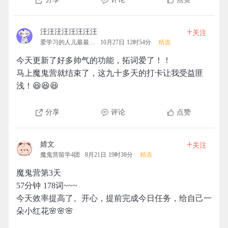
+
汪汪汪汪汪汪汪汪
关注
爱学习的人儿最最最可爱
10月27日 12时54分
精选
今天更新了好多帅气的功能，拓词爱了！！
马上魔鬼营就结束了，这九十多天的打卡让我受益匪
浅！😆😆😆
分享
评论
点赞
+
婧文
关注
魔鬼营留学4团
8月21日 19时38分
精选
魔鬼营第3天
57分钟 178词~~~
今天效率提高了。开心，提前完成今日任务，给自己一
朵小红花🌸🌸🌸