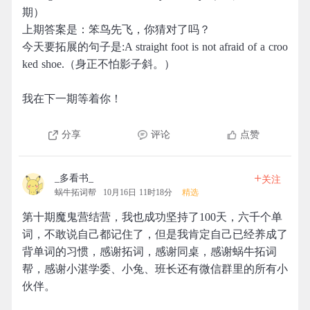
期）
上期答案是：笨鸟先飞，你猜对了吗？
今天要拓展的句子是:A straight foot is not afraid of a croo
ked shoe.（身正不怕影子斜。）
我在下一期等着你！
分享
评论
点赞
+
_多看书_
关注
蜗牛拓词帮
10月16日 11时18分
精选
第十期魔鬼营结营，我也成功坚持了100天，六千个单
词，不敢说自己都记住了，但是我肯定自己已经养成了
背单词的习惯，感谢拓词，感谢同桌，感谢蜗牛拓词
帮，感谢小湛学委、小兔、班长还有微信群里的所有小
伙伴。