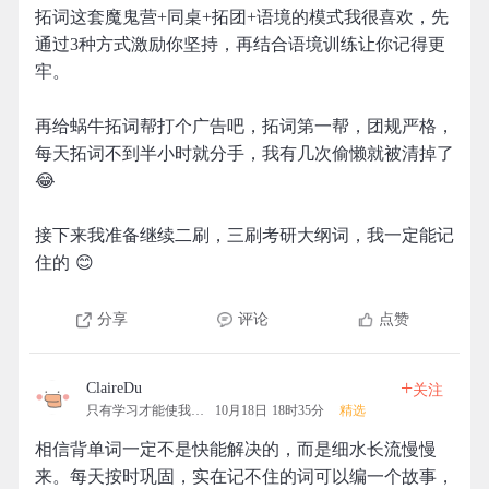
拓词这套魔鬼营+同桌+拓团+语境的模式我很喜欢，先
通过3种方式激励你坚持，再结合语境训练让你记得更
牢。
再给蜗牛拓词帮打个广告吧，拓词第一帮，团规严格，
每天拓词不到半小时就分手，我有几次偷懒就被清掉了
😂
接下来我准备继续二刷，三刷考研大纲词，我一定能记
住的 😊
分享
评论
点赞
+
ClaireDu
关注
只有学习才能使我快乐
10月18日 18时35分
精选
相信背单词一定不是快能解决的，而是细水长流慢慢
来。每天按时巩固，实在记不住的词可以编一个故事，