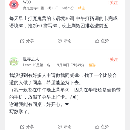
+
W99
关注
魔鬼营up10团
9月18日 16时25分
精选
每天早上打魔鬼营的卡语境30词 中午打拓词的卡完成
语境60，推断60 拼写60，晚上刷拓团排名进前五
分享
评论
点赞
+
世界之人
关注
Lance119是第一名的拓团
9月10日 22时49分
精选
我没想到有好多人申请做我同桌😂，找了一个比较合
适的人做了同桌，希望能坚持下去。
（我一般都在中午晚上背单词，因为在学校还是偷偷带
的手机，放假了会早上打卡。ﾉ☀）
谢谢我能有同桌，好开心。❤
写数学了。
分享
评论
点赞