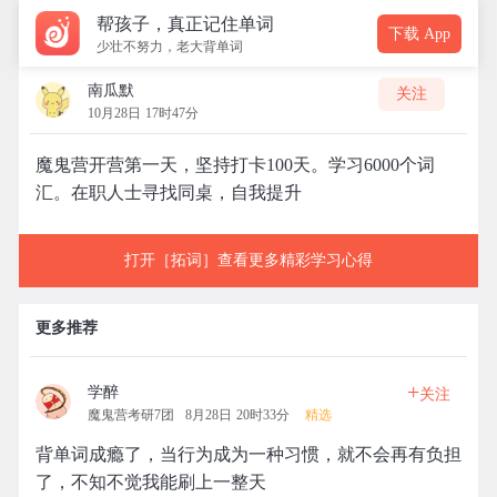
帮孩子，真正记住单词
下载 App
少壮不努力，老大背单词
南瓜默
关注
10月28日 17时47分
魔鬼营开营第一天，坚持打卡100天。学习6000个词
汇。在职人士寻找同桌，自我提升
打开［拓词］查看更多精彩学习心得
更多推荐
+
学醉
关注
魔鬼营考研7团
8月28日 20时33分
精选
背单词成瘾了，当行为成为一种习惯，就不会再有负担
了，不知不觉我能刷上一整天