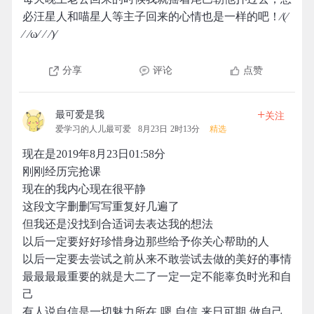
必汪星人和喵星人等主子回来的心情也是一样的吧！⁄(⁄
⁄ ⁄ω⁄ ⁄ ⁄)⁄
分享
评论
点赞
+
最可爱是我
关注
爱学习的人儿最可爱
8月23日 2时13分
精选
现在是2019年8月23日01:58分
刚刚经历完抢课
现在的我内心现在很平静
这段文字删删写写重复好几遍了
但我还是没找到合适词去表达我的想法
以后一定要好好珍惜身边那些给予你关心帮助的人
以后一定要去尝试之前从来不敢尝试去做的美好的事情
最最最最重要的就是大二了一定一定不能辜负时光和自
己
有人说自信是一切魅力所在 嗯 自信 来日可期 做自己