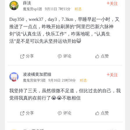
+
薛淡
关注
魔鬼营up1团
9月11日 7时11分
精选
Day350，week37，day3，7.3km，早睡早起一小时，又
推进了一点点，昨晚开始刷屏的“阿里巴巴新六脉神
剑”说“认真生活，快乐工作”，咋落地呢，“认真生
活”是不是可以先从坚持运动开始😺
分享
评论
点赞
+
凌凌橘黄加肥猫
关注
魔鬼营留学5团
9月16日 21时59分
精选
我坚持了三天，虽然很微不足道，但比过去的自己，我
觉得我真的在前行了😭️😭️不敢相信
分享
评论
点赞