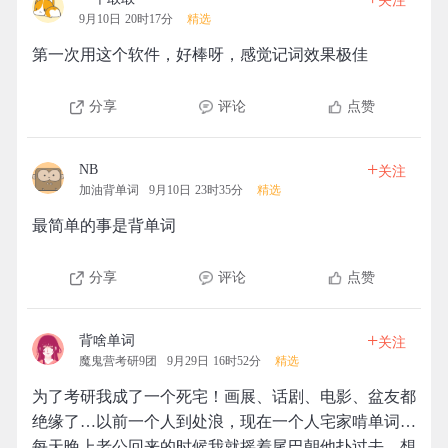
关注
9月10日 20时17分
精选
第一次用这个软件，好棒呀，感觉记词效果极佳
分享
评论
点赞
+
NB
关注
加油背单词
9月10日 23时35分
精选
最简单的事是背单词
分享
评论
点赞
+
背啥单词
关注
魔鬼营考研9团
9月29日 16时52分
精选
为了考研我成了一个死宅！画展、话剧、电影、盆友都
绝缘了…以前一个人到处浪，现在一个人宅家啃单词…
每天晚上老公回来的时候我就摇着尾巴朝他扑过去，想