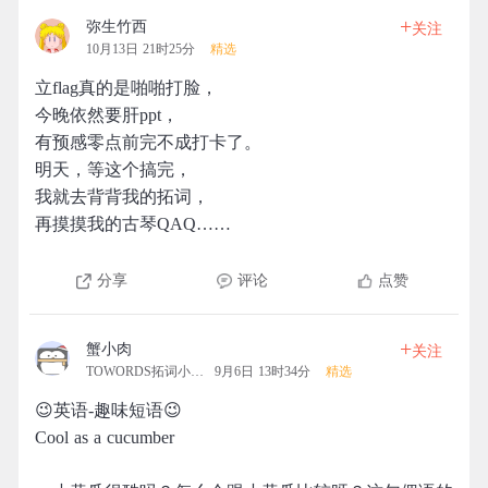
+
弥生竹西
关注
10月13日 21时25分
精选
立flag真的是啪啪打脸，
今晚依然要肝ppt，
有预感零点前完不成打卡了。
明天，等这个搞完，
我就去背背我的拓词，
再摸摸我的古琴QAQ……
分享
评论
点赞
+
蟹小肉
关注
TOWORDS拓词小营地
9月6日 13时34分
精选
😉英语-趣味短语😉
Cool as a cucumber