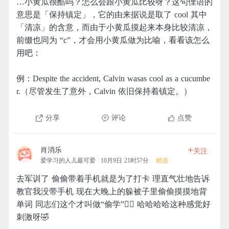
…小黄瓜很酷吗？怎么会跟小黄瓜比较呀？这句俚语的
意思是「保持镇定」，它的由来据说是取了 cool 其中
「清凉」的含意，而由于小黄瓜摸起来本身比较清凉，
前缀也同为 “c”，才会用小黄瓜做为比喻，看看该怎么
用吧：
例：Despite the accident, Calvin wasas cool as a cucumbe
r.（尽管发生了意外，Calvin 依旧保持着镇定。）
分享
评论
点赞
+
肖消乐
关注
爱学习的人儿最可爱
10月9日 21时57分
精选
去军训了 偷偷带着手机就是为了打卡 理直气壮地告诉
教官我没带手机 现在大晚上的躲被子里偷偷摸摸地背
单词 同志们这个才叫做“偷学”👆🏻 哈哈哈哈这种感觉好
刺激呀🤣