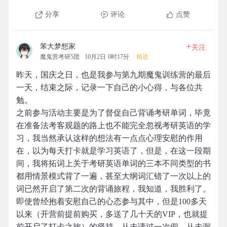
分享
评论
点赞
+
笨大梦想家
关注
魔鬼营考研5团
10月2日 0时17分
精选
昨天，国庆之日，也是我参与第九期魔鬼训练营的最后
一天，结束之际，记录一下自己的小心得，与各位共
勉。
之前参与活动主要是为了督促自己背诵考研单词，毕竟
在准备法考客观题的路上也不能完全忽视考研英语的学
习，我当然承认这样的想法有一点点心理安慰的作用
在，以为每天打卡就是学习英语了，但是，在这一段期
间，我将拓词上关于考研英语单词的三本不同类型的书
都用情景模式背了一遍，甚至大纲词汇错了一次以上的
词已然开启了第二次的背诵旅程，我知道，我胜利了。
即使曾经抱着安慰自己的心态参与其中，但是100多天
以来（开营前提前购买，多送了几十天的VIP，也就提
前开启了打卡之旅）的坚持，从未请过一次假，从未漏