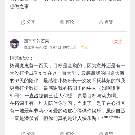
想做之事
分享
评论
点赞
+
圆乎乎的芒果
关注
魔鬼营考研3团
9月4日 19时55分
精选
结营纪念：
拓词魔鬼营一百天，目标是全勤的，因为意外还是有一
天没打卡成功π_π 在这一百天里，最感谢我的同桌大海
豹63天的陪伴，最感谢小拓班长一次次不厌其烦的帮我
更新打卡数据，最感谢我的拓团里的牛人（如啊噗啊，
Su哥）一直占据前三让人仰望，真是目标与动力啊。
在拓词里有一堆人陪伴你学习，当累了，乏了在心得区
有一堆最萌萝莉小可爱的顽皮心得供你娱乐，虽然自己
一直是潜伏者，但你们真的是让人快乐鸭！*罒▽罒*
分享
评论
点赞