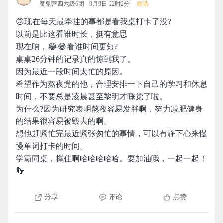
魔鬼营四六级6团
9月9日 22时2分
精选
🙃现在每天最牵挂的事都是看我桌打卡了没?
以前是比这看谁时长，挺有意思
现在呐，😂😂看谁时间更短?
桌桌26分钟的记录真的惊到我了。
因为最近一段时间太忙的原因。
希望作为熬夜党的他，合理安排一下自己的学习和休息
时间，不要总是凌晨甚至黎明才睡觉了啦。
为什么?因为研究表明熬夜容易发胖啊，努力减肥健身
的结果很容易被毁去的啊。
想他赶紧忙完最近紧张匆忙的事情，可以有静下心来慢
慢单词打卡的时间。
学霸同桌，撑住啊哈哈哈哈哈。要加油哦，一起一起！
👣
分享
评论
点赞