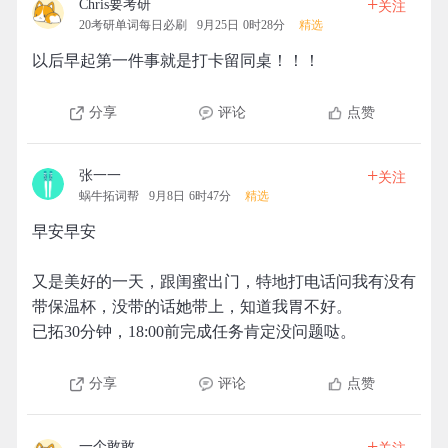
+
Chris要考研
关注
20考研单词每日必刷
9月25日 0时28分
精选
以后早起第一件事就是打卡留同桌！！！
分享
评论
点赞
+
张一一
关注
蜗牛拓词帮
9月8日 6时47分
精选
早安早安
又是美好的一天，跟闺蜜出门，特地打电话问我有没有
带保温杯，没带的话她带上，知道我胃不好。
已拓30分钟，18:00前完成任务肯定没问题哒。
分享
评论
点赞
+
一个敢敢