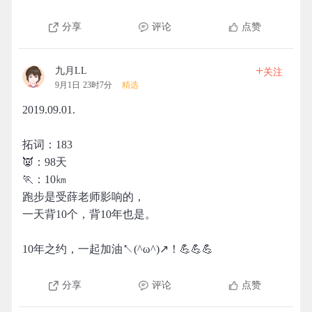
分享
评论
点赞
+
九月LL
关注
9月1日 23时7分
精选
2019.09.01.
拓词：183
👿：98天
🏃：10㎞
跑步是受薛老师影响的，
一天背10个，背10年也是。
10年之约，一起加油↖(^ω^)↗！💪💪💪
分享
评论
点赞