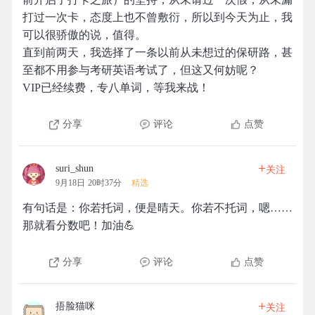
打过一次卡，态度上也不曾敷衍，所以到今天为止，我
可以很骄傲的说，值得。
直到前两天，我选择了一条以前从未想过的保研路，甚
至都不用参与考研英语考试了，但这又何妨呢？
VIP已经续费，专八单词，等我来战！
分享
评论
点赞
+
suri_shun
关注
9月18日 20时37分
精选
有句话是：你若托词，便是晴天。你若不托词，嗯……
那就看分数吧！加油💪
分享
评论
点赞
+
捂脸猫咪
关注