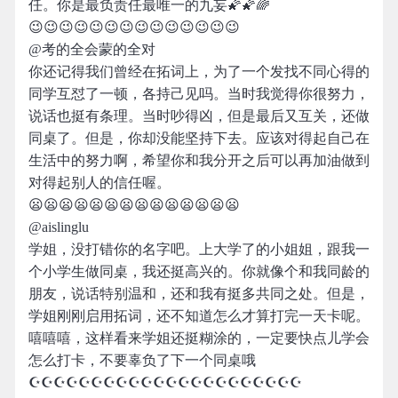
任。你是最负责任最唯一的九妄🌠🌠🌈
😉😉😉😉😉😉😉😉😉😉😉😉😉😉
@考的全会蒙的全对
你还记得我们曾经在拓词上，为了一个发找不同心得的
同学互怼了一顿，各持己见吗。当时我觉得你很努力，
说话也挺有条理。当时吵得凶，但是最后又互关，还做
同桌了。但是，你却没能坚持下去。应该对得起自己在
生活中的努力啊，希望你和我分开之后可以再加油做到
对得起别人的信任喔。
😦😦😦😦😦😦😦😦😦😦😦😦😦😦
@aislinglu
学姐，没打错你的名字吧。上大学了的小姐姐，跟我一
个小学生做同桌，我还挺高兴的。你就像个和我同龄的
朋友，说话特别温和，还和我有挺多共同之处。但是，
学姐刚刚启用拓词，还不知道怎么才算打完一天卡呢。
嘻嘻嘻，这样看来学姐还挺糊涂的，一定要快点儿学会
怎么打卡，不要辜负了下一个同桌哦
☪☪☪☪☪☪☪☪☪☪☪☪☪☪☪☪☪☪☪☪☪☪