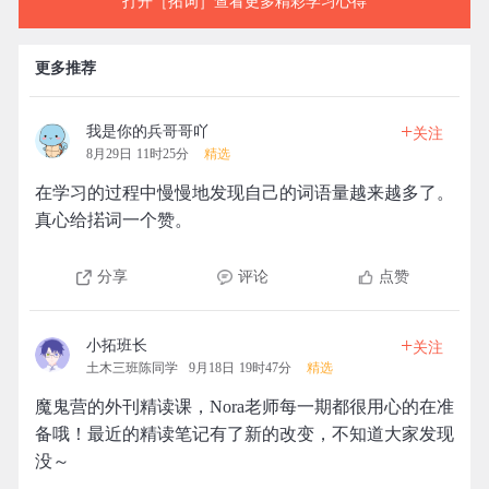
打开［拓词］查看更多精彩学习心得
更多推荐
+
我是你的兵哥哥吖
关注
8月29日 11时25分
精选
在学习的过程中慢慢地发现自己的词语量越来越多了。
真心给掿词一个赞。
分享
评论
点赞
+
小拓班长
关注
土木三班陈同学
9月18日 19时47分
精选
魔鬼营的外刊精读课，Nora老师每一期都很用心的在准
备哦！最近的精读笔记有了新的改变，不知道大家发现
没～