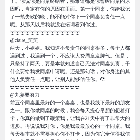
了。你说你是同桌终结者，那难道都是你曾经同桌的原
因吗，肯定有你的原因在里面。第一个同桌，你给我记
了一笔失败的账，能不能对你下一个同桌负责任一点
呢。从那天以后我就没在拓词看到你过。
👹👹👹👹👹👹👹👹👹👹👹👹👹👹
@claire_笑笑
两天，小姐姐。我知道不负责任的同桌很多，每个人都
遇到过，我遇到一个，不应该大费周章发脾气。但是，
只坚持了两天，要是本就知道自己无法对同桌负责，干
什么要给我发同桌申请呢。还是那句话，对你身边的其
他人负责任一点吧，让别人能够信任你。🤕
💀💀💀💀💀💀💀💀💀💀💀💀💀💀
@九妄要努力
前五个同桌里最好的一个桌桌，也是我线下最好的朋友
之一。跟你做同桌的时候，我会每天提心吊胆的想着打
卡，你真的做到了鞭策我，让我在21天中有了非常大的
进步。再说说我对你，你是我最最放心的一个同桌。我
每天根本就不需要担心你不打卡，因为你完全值得我信