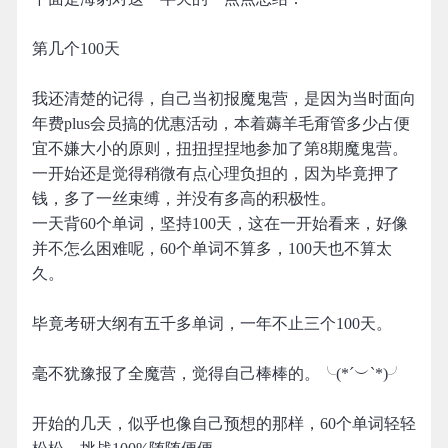
第几个100天
我还清楚的记得，自己当初报魔鬼营，是因为当时面向
年费plus会员搞的优惠活动，本着薅羊毛甭管多少占便
宜不嫌大小的原则，扭扭捏捏地参加了第8期魔鬼营。
一开始还是觉得稍微有点心理负担的，因为毕竟押了
钱，多了一丝束缚，并没有多高的积极性。
一天背60个单词，坚持100天，这在一开始看来，好像
并不怎么困难呢，60个单词不算多，100天也不算太
久。
毕竟考研大纲有五千多单词，一年不止三个100天。
毫不犹豫报了全魔营，觉得自己棒棒的。╰(*´︶`*)╯
开始的几天，似乎也像自己预想的那样，60个单词轻轻