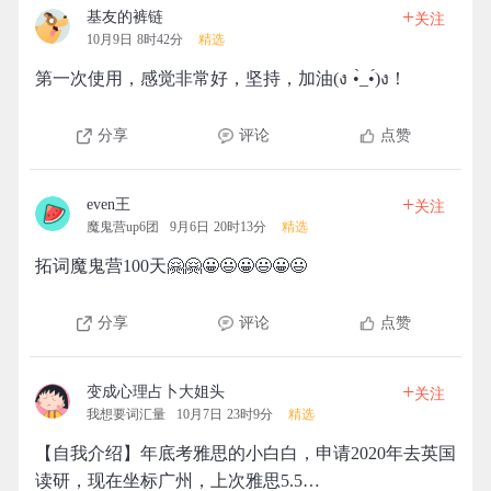
+
基友的裤链
关注
10月9日 8时42分
精选
第一次使用，感觉非常好，坚持，加油(ง •̀_•́)ง！
分享
评论
点赞
+
even王
关注
魔鬼营up6团
9月6日 20时13分
精选
拓词魔鬼营100天🤗🤗😀😃😀😃😀😃
分享
评论
点赞
+
变成心理占卜大姐头
关注
我想要词汇量
10月7日 23时9分
精选
【自我介绍】年底考雅思的小白白，申请2020年去英国
读研，现在坐标广州，上次雅思5.5…