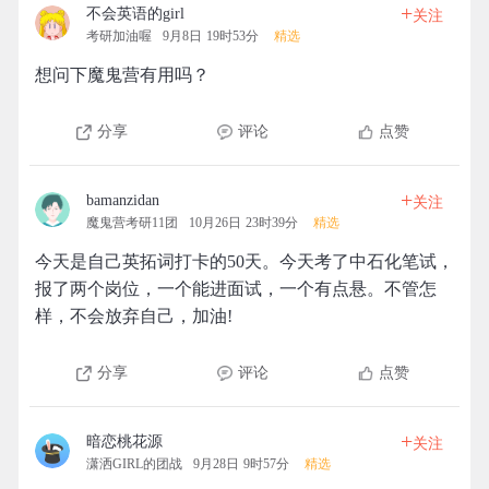
+
不会英语的girl
关注
考研加油喔
9月8日 19时53分
精选
想问下魔鬼营有用吗？
分享
评论
点赞
+
bamanzidan
关注
魔鬼营考研11团
10月26日 23时39分
精选
今天是自己英拓词打卡的50天。今天考了中石化笔试，
报了两个岗位，一个能进面试，一个有点悬。不管怎
样，不会放弃自己，加油!
分享
评论
点赞
+
暗恋桃花源
关注
潇洒GIRL的团战
9月28日 9时57分
精选