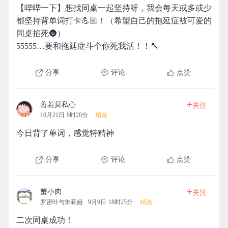
【哔哔一下】想找同桌一起坚持呀，我会每天或多或少
都坚持背单词打卡💪🏼！（希望自己的拖延症被可爱的
同桌掐死🌚）
55555…要和拖延症斗个你死我活！！🔨
分享
评论
点赞
+
善若莫私心
关注
10月21日 9时20分
精选
今日背了单词，感觉特精神
分享
评论
点赞
+
蟹小肉
关注
罗密叶与朱莉娅
9月9日 18时25分
精选
二次同桌成功！