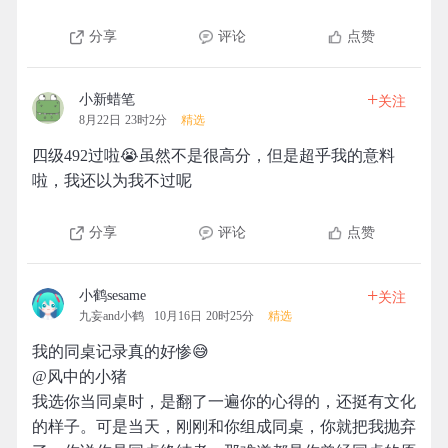
分享
评论
点赞
+
小新蜡笔
关注
8月22日 23时2分
精选
四级492过啦😭虽然不是很高分，但是超乎我的意料
啦，我还以为我不过呢
分享
评论
点赞
+
小鹤sesame
关注
九妄and小鹤
10月16日 20时25分
精选
我的同桌记录真的好惨😅
@风中的小猪
我选你当同桌时，是翻了一遍你的心得的，还挺有文化
的样子。可是当天，刚刚和你组成同桌，你就把我抛弃