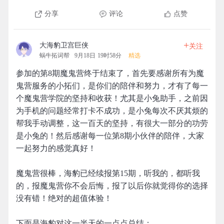
分享
评论
点赞
+
大海豹卫宫巨侠
关注
蜗牛拓词帮
9月18日 19时58分
精选
参加的第8期魔鬼营终于结束了，首先要感谢所有为魔
鬼营服务的小拓们，是你们的陪伴和努力，才有了每一
个魔鬼营学院的坚持和收获！尤其是小兔助手，之前因
为手机的问题经常打卡不成功，是小兔每次不厌其烦的
帮我手动调整，这一百天的坚持，有很大一部分的功劳
是小兔的！然后感谢每一位第8期小伙伴的陪伴，大家
一起努力的感觉真好！
魔鬼营很棒，海豹已经续报第15期，听我的，都听我
的，报魔鬼营你不会后悔，报了以后你就觉得你的选择
没有错！绝对的超值体验！
下面是海豹对这一半天的一点点总结：