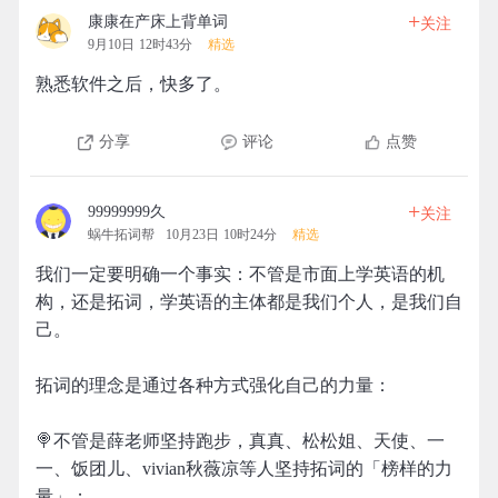
+
康康在产床上背单词
关注
9月10日 12时43分
精选
熟悉软件之后，快多了。
分享
评论
点赞
+
99999999久
关注
蜗牛拓词帮
10月23日 10时24分
精选
我们一定要明确一个事实：不管是市面上学英语的机
构，还是拓词，学英语的主体都是我们个人，是我们自
己。
拓词的理念是通过各种方式强化自己的力量：
🍭不管是薛老师坚持跑步，真真、松松姐、天使、一
一、饭团儿、vivian秋薇凉等人坚持拓词的「榜样的力
量」；