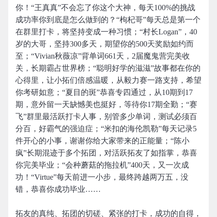
你！“王真真”不会忘了你这个大神，每天100%的挑战
成功率你到底是怎么做到的？“枸杞哥”每天总是第一个
在群里打卡，将坚持变成一种习惯；“村长Logan”，40
岁的大哥，坚持300多天，期望你的500天奖励如约而
至；“Vivian秋薇凉”背单词661天，2届魔鬼营完美收
关，长期霸占世界榜；“聪明好学的滋滋”故事都在你的
心得里，让小拓们倍感温暖，从毅力赛一路支持，希望
你考研如意；“夏目的斑”恭喜专四通过，从10期到17
期，意外留一天缺憾美也挺好，等待你17期全勤；“赛
飞”群里最活跃打卡人事，别管多少单词，测试必须百
分百，好霸气的强迫症；“米扣的海伦凯勒”每天记录5
件开心的小事，谢谢你给大家带来的正能量；“陈小
疯”长期混迹于多个拓团，对活跃拓友了如指掌，恭喜
你完美毕业；“会种蘑菇的拖拉机”400天，又一次成
功！“Virtue”每天前进一小步，最终跨越两万五，没
错，恭喜你成功毕业……
拓友的真纯、拓团的切磋、紧张的打卡，成功的自得，