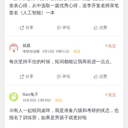
发表心得，从中选取一篇优秀心得，送李开复老师亲笔
签名《人工智能》一本
分享
评论
点赞
+
就庭
关注
考研加油喔
9月24日 18时12分
精选
每次坚持不住的时候，拓词都能让我再前进一点点。
分享
评论
点赞
+
Hare兔子
关注
10月26日 11时30分
精选
:D有人一起组同桌咩，我是准备六级和考研的状态，也
报名了训练营，如果是男孩子就更好啦