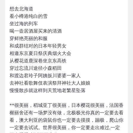
想去北海道
看小樽港纯白的雪
坐过海的列车
喝一壶居酒屋买来的清酒
穿鲜艳亮丽的和服
和成群结对的日本年轻男女
相邀东京夏日祭庆典烟火大会
从樱花道鹿深巷坐京东高铁
穿过忘流川途径小森稻田
和渡边君玲子阿姨扳川婆婆一家人
去神社看歌舞伎表演祭拜神社大人娘娘
慢慢散步就这样到天荒地老繁星坠落
**很美丽，稻城亚丁很美丽，日本樱花很美丽，法国香
榭丽舍还有一场梦没有做，北极极光你真的一定要去看
看，澳大利亚的袋鼠你也一定要去摸摸，蹦极，爬山你
一定要去试试。世界很美丽，你一定要走出难过,一定