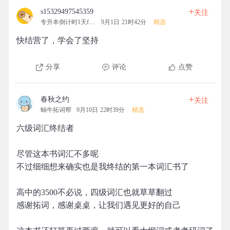
+
s15329497545359
关注
专升本倒计时1天fighting
9月1日 21时42分
精选
快结营了，学会了坚持
分享
评论
点赞
+
春秋之约
关注
蜗牛拓词帮
9月10日 22时39分
精选
六级词汇终结者
尽管这本书词汇不多呢
不过细细想来确实也是我终结的第一本词汇书了
高中的3500不必说，四级词汇也就草草翻过
感谢拓词，感谢桌桌，让我们遇见更好的自己