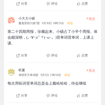
分享
评论
点赞
+
小大大小硕
关注
魔鬼营四六级7团
9月30日 18时33分
精选
第二十四期周报，珍藏起来。小硕占了小半个周报。体
会颇深呐，(｡･∀･)ﾉﾞヾ(･ω･。)背单词背单词，上课上
课。
分享
评论
点赞
+
听夏
关注
考研官方单词团
9月5日 15时18分
精选
每次用拓词背单词总是会上瘾哈哈哈，待会继续
分享
评论
点赞