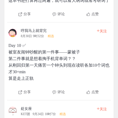
这本书还打算再过两遍，就可以看大纲词或者考研词了
分享
评论
点赞
+
哼我马上就背完
关注
8月30日 9时32分
精选
Day 10 ✅
被室友闹钟吵醒的第一件事——蒙被子
第二件事就是想着掏手机背单词？？
从刚回归第一天痛苦一个钟头到现在读听各加10个词也
才30+min
算是走上正轨
分享
评论
点赞
+
处女座
关注
KET团
9月24日 18时7分
精选