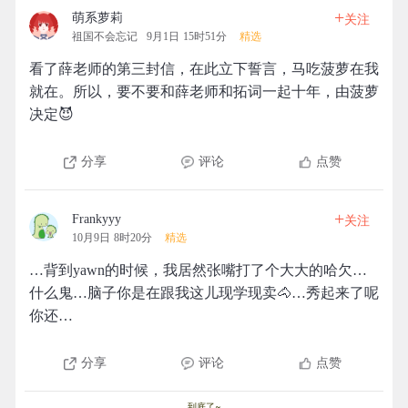
+
萌系萝莉
关注
祖国不会忘记
9月1日 15时51分
精选
看了薛老师的第三封信，在此立下誓言，马吃菠萝在我
就在。所以，要不要和薛老师和拓词一起十年，由菠萝
决定😈
分享
评论
点赞
+
Frankyyy
关注
10月9日 8时20分
精选
…背到yawn的时候，我居然张嘴打了个大大的哈欠…
什么鬼…脑子你是在跟我这儿现学现卖🐴…秀起来了呢
你还…
分享
评论
点赞
到底了~