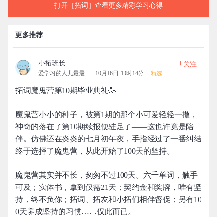
打开［拓词］查看更多精彩学习心得
更多推荐
+
小拓班长
关注
爱学习的人儿最最可爱
10月16日 10时14分
精选
拓词魔鬼营第10期毕业典礼🥳
魔鬼营小小的种子，被第1期的那个小可爱轻轻一撒，
神奇的落在了第10期续报便驻足了——这也许竟是陪
伴。仿佛还在炎炎的七月初午夜，手指经过了一番纠结
终于选择了魔鬼营，从此开始了100天的坚持。
魔鬼营其实并不长，匆匆不过100天。六千单词，触手
可及；实体书，拿到仅需21天；契约金和奖牌，唯有坚
持，终不负你；拓词、拓友和小拓们相伴督促；另有10
0天养成坚持的习惯……仅此而已。