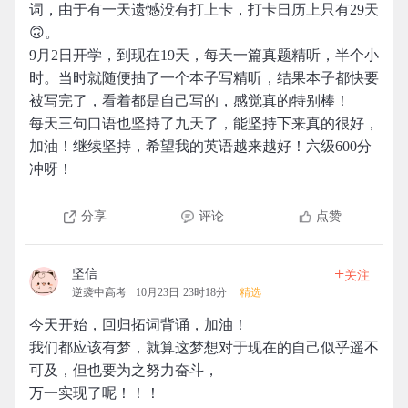
词，由于有一天遗憾没有打上卡，打卡日历上只有29天
🙃。
9月2日开学，到现在19天，每天一篇真题精听，半个小
时。当时就随便抽了一个本子写精听，结果本子都快要
被写完了，看着都是自己写的，感觉真的特别棒！
每天三句口语也坚持了九天了，能坚持下来真的很好，
加油！继续坚持，希望我的英语越来越好！六级600分
冲呀！
分享
评论
点赞
+
坚信
关注
逆袭中高考
10月23日 23时18分
精选
今天开始，回归拓词背诵，加油！
我们都应该有梦，就算这梦想对于现在的自己似乎遥不
可及，但也要为之努力奋斗，
万一实现了呢！！！