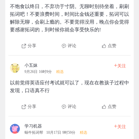
不饱食以终日，不弃功于寸阴。无聊时别待坐着，刷刷
拓词吧！不要浪费时间，时间比金钱还重要，拓词可以
解除无聊，会刷上瘾的。不要觉得没用，晚点你会觉得
要感谢拓词的，到时候你就会享受快乐的!
分享
评论
点赞
+
小五妹
关注
9月26日 16时9分
精选
以前觉得英语应付考试就可以了，现在在教孩子过程中
发现，口语真不行
分享
评论
点赞
+
学习机器
关注
蜗牛拓词帮
10月17日 9时59分
精选