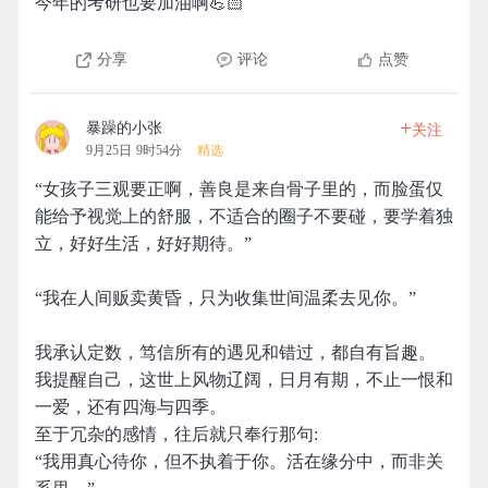
今年的考研也要加油啊💪🏻
分享
评论
点赞
+
暴躁的小张
关注
9月25日 9时54分
精选
“女孩子三观要正啊，善良是来自骨子里的，而脸蛋仅
能给予视觉上的舒服，不适合的圈子不要碰，要学着独
立，好好生活，好好期待。”
“我在人间贩卖黄昏，只为收集世间温柔去见你。”
我承认定数，笃信所有的遇见和错过，都自有旨趣。
我提醒自己，这世上风物辽阔，日月有期，不止一恨和
一爱，还有四海与四季。
至于冗杂的感情，往后就只奉行那句:
“我用真心待你，但不执着于你。活在缘分中，而非关