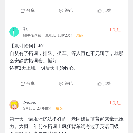
分享
评论
点赞
+
张一一
关注
蜗牛拓词帮
10月5日 10时20分
精选
【累计拓词】401
自从有了拓词，排队、坐车、等人再也不无聊了，就那
么安静的拓词会。挺好
还有2天上班，明后天开始收心。
分享
评论
点赞
+
Neoneo
关注
9月16日 23时48分
精选
第一天，语境记忆法挺好的，老阿姨目前背起来毫无压
力。大概十年前在拓词上疯狂背单词考过了英语四级，