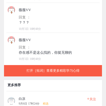
薇薇VV
回复 ：
10月5日 16时48分
薇薇VV
回复 ：
10月5日 16时48分
打开［拓词］查看更多精彩学习心得
更多推荐
+
白凉
关注
9月6日 17时24分
精选