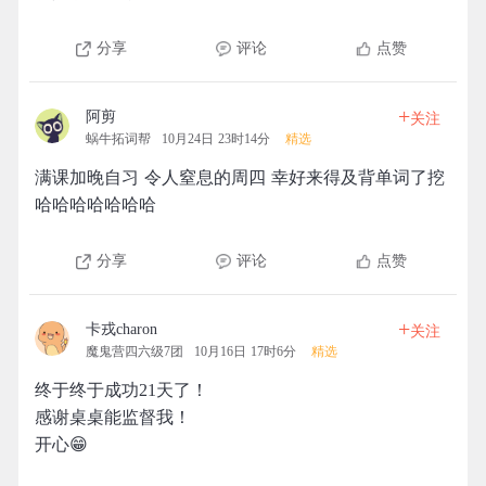
分享
评论
点赞
+
阿剪
关注
蜗牛拓词帮
10月24日 23时14分
精选
满课加晚自习 令人窒息的周四 幸好来得及背单词了挖
哈哈哈哈哈哈哈
分享
评论
点赞
+
卡戎charon
关注
魔鬼营四六级7团
10月16日 17时6分
精选
终于终于成功21天了！
感谢桌桌能监督我！
开心😁