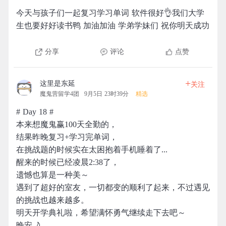
今天与孩子们一起复习学习单词 软件很好👌我们大学
生也要好好读书鸭 加油加油 学弟学妹们 祝你明天成功
分享
评论
点赞
+
这里是东延
关注
魔鬼营留学4团
9月5日 23时39分
精选
# Day 18 #
本来想魔鬼赢100天全勤的，
结果昨晚复习+学习完单词，
在挑战题的时候实在太困抱着手机睡着了...
醒来的时候已经凌晨2:38了，
遗憾也算是一种美～
遇到了超好的室友，一切都变的顺利了起来，不过遇见
的挑战也越来越多。
明天开学典礼啦，希望满怀勇气继续走下去吧～
晚安🌙