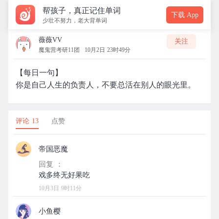
帮孩子，真正记住单词
下载 App
少壮不努力，老大背单词
薇薇VV
关注
魔鬼营考研11团
10月2日 23时49分
【每日一句】
你是自己人生的负责人，不要总活在别人的眼光里。
评论 13
点赞
帝国恶魔
回复 ：
10月3日 9时11分
小鱼樱