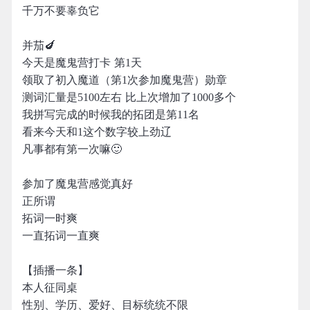
千万不要辜负它
并茄🍆
今天是魔鬼营打卡 第1天
领取了初入魔道（第1次参加魔鬼营）勋章
测词汇量是5100左右 比上次增加了1000多个
我拼写完成的时候我的拓团是第11名
看来今天和1这个数字较上劲辽
凡事都有第一次嘛🙂
参加了魔鬼营感觉真好
正所谓
拓词一时爽
一直拓词一直爽
【插播一条】
本人征同桌
性别、学历、爱好、目标统统不限