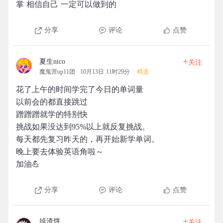
掌 相信自己 一定可以做到的
分享
评论
点赞
+
夏生nico
关注
魔鬼营up11团
10月13日 11时29分
精选
花了上午的时间学完了今日的单词量
以前会的都直接跳过
蹭蹭蹭就学的特别快
挑战如果没达到95%以上就反复挑战。
每天都先复习昨天的，再开始新学单词。
晚上要去体验英语角啦～
加油💪
分享
评论
点赞
+
掉渣饼
关注