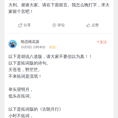
大利。谢谢大家。请在下面留言。我怎么晚打字，求大
家留个言吧！
分享
评论
点赞
+
暗恋桃花源
关注
10月9日 22时40分
精选
以下是胡说八道版，请大家不要信以为真！！
以下是拓词版的诗句。
天苍苍，野茫茫。
不来拓词是流氓！
举头望明月，
低头在拓词。
以下是拓词版的《古朗月行》
小时不拓词，