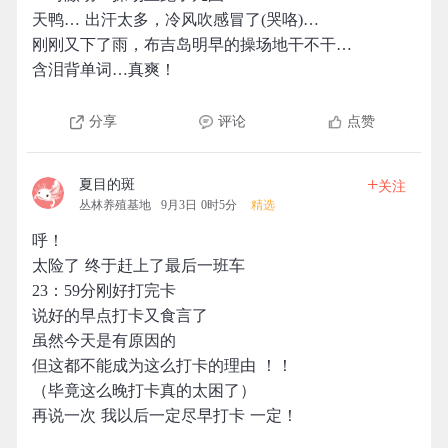
天鸭… 出汗太多，冷风吹感冒了(哭咯)…
刚刚又下了雨，布吉岛明早的操场地干不干…
含泪背单词…真爽！
分享
评论
点赞
+
夏目的斑
关注
丛林养殖基地
9月3日 0时5分
精选
呼！
太险了 终于赶上了最后一班车
23：59分刚好打完卡
说好的早点打卡又食言了
虽然今天是有原因的
但这都不能成为这么打卡的理由 ！！
（毕竟这么晚打卡真的太困了）
再说一次 我以后一定尽早打卡 一定！