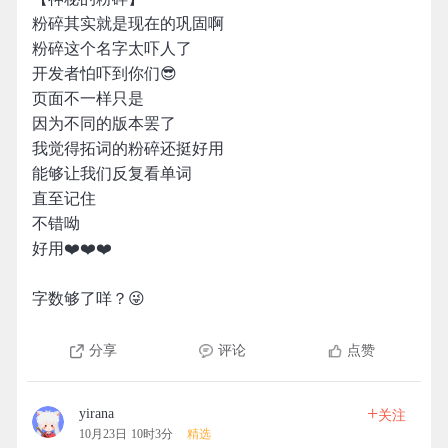
粉碎其实就是现在的巩固啊
粉碎这个名字太吓人了
开发者怕吓到你们😎
页面不一样只是
因为不同的版本罢了
我觉得拓词的粉碎还挺好用
能够让我们反复看单词
直至记住
不错呦
好用❤️❤️❤️
字数够了咩？😜
分享
评论
点赞
+
yirana
关注
10月23日 10时3分
精选