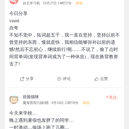
自主学习机
10月27日 14时37分
精选
今日分享
vaunt
自夸
不知不觉中，拓词超五千，我一直在坚持，坚持以前不
曾坚持的东西，慢就是快，我相信能够弥补以前的遗
憾!然后不忘初心，继续前行!呃……不说了，偷了点时
间背单词(发现背单词成为了一种休息)，现在换背教资
去了!
分享
评论
点赞
+
捂脸猫咪
关注
魔鬼营四六级6团
9月16日 22时59分
精选
今天来学校…
晚上遇到暑假也发胖了的同学…
一时激动…操场上跑了几圈…