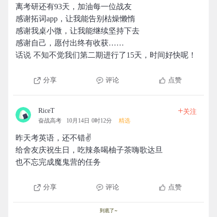
离考研还有93天，加油每一位战友
感谢拓词app，让我能告别枯燥懒惰
感谢我桌小微，让我能继续坚持下去
感谢自己，愿付出终有收获……
话说 不知不觉我们第二期进行了15天，时间好快呢！
分享
评论
点赞
+
RiceT
关注
奋战高考
10月14日 0时12分
精选
昨天考英语，还不错✌
给舍友庆祝生日，吃辣条喝柚子茶嗨歌达旦
也不忘完成魔鬼营的任务
分享
评论
点赞
到底了~