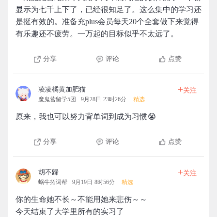
显示为七千上下了，已经很知足了。这么集中的学习还
是挺有效的。准备充plus会员每天20个全套做下来觉得
有乐趣还不疲劳。一万起的目标似乎不太远了。
分享
评论
点赞
+
凌凌橘黄加肥猫
关注
魔鬼营留学5团
9月28日 23时26分
精选
原来，我也可以努力背单词到成为习惯😭️
分享
评论
点赞
+
胡不歸
关注
蜗牛拓词帮
9月19日 8时56分
精选
你的生命她不长～不能用她来悲伤～～
今天结束了大学里所有的实习了