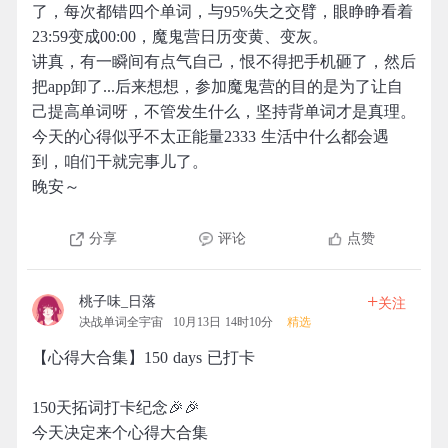
了，每次都错四个单词，与95%失之交臂，眼睁睁看着
23:59变成00:00，魔鬼营日历变黄、变灰。
讲真，有一瞬间有点气自己，恨不得把手机砸了，然后
把app卸了...后来想想，参加魔鬼营的目的是为了让自
己提高单词呀，不管发生什么，坚持背单词才是真理。
今天的心得似乎不太正能量2333 生活中什么都会遇
到，咱们干就完事儿了。
晚安～
分享
评论
点赞
+
桃子味_日落
关注
决战单词全宇宙
10月13日 14时10分
精选
【心得大合集】150 days 已打卡
150天拓词打卡纪念🎉🎉
今天决定来个心得大合集