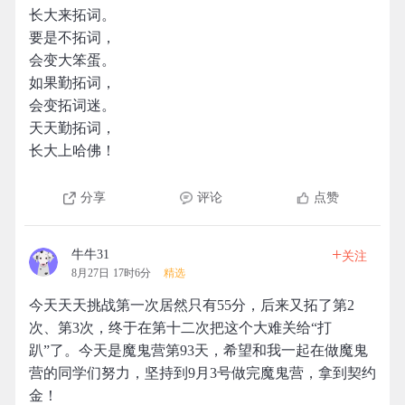
长大来拓词。
要是不拓词，
会变大笨蛋。
如果勤拓词，
会变拓词迷。
天天勤拓词，
长大上哈佛！
分享
评论
点赞
+
牛牛31
关注
8月27日 17时6分
精选
今天天天挑战第一次居然只有55分，后来又拓了第2
次、第3次，终于在第十二次把这个大难关给“打
趴”了。今天是魔鬼营第93天，希望和我一起在做魔鬼
营的同学们努力，坚持到9月3号做完魔鬼营，拿到契约
金！