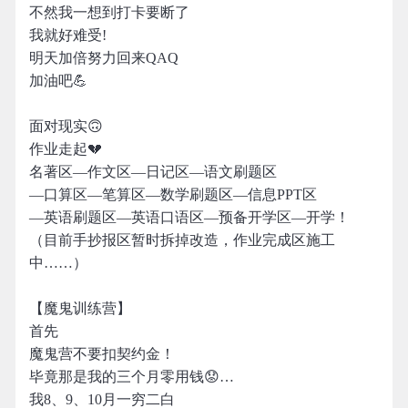
不然我一想到打卡要断了
我就好难受!
明天加倍努力回来QAQ
加油吧💪
面对现实🙃
作业走起💔
名著区—作文区—日记区—语文刷题区
—口算区—笔算区—数学刷题区—信息PPT区
—英语刷题区—英语口语区—预备开学区—开学！
（目前手抄报区暂时拆掉改造，作业完成区施工
中……）
【魔鬼训练营】
首先
魔鬼营不要扣契约金！
毕竟那是我的三个月零用钱😟…
我8、9、10月一穷二白