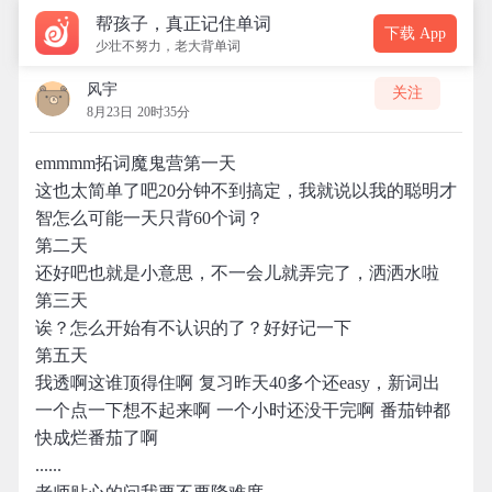
帮孩子，真正记住单词
下载 App
少壮不努力，老大背单词
风宇
关注
8月23日 20时35分
emmmm拓词魔鬼营第一天
这也太简单了吧20分钟不到搞定，我就说以我的聪明才
智怎么可能一天只背60个词？
第二天
还好吧也就是小意思，不一会儿就弄完了，洒洒水啦
第三天
诶？怎么开始有不认识的了？好好记一下
第五天
我透啊这谁顶得住啊 复习昨天40多个还easy，新词出
一个点一下想不起来啊 一个小时还没干完啊 番茄钟都
快成烂番茄了啊
......