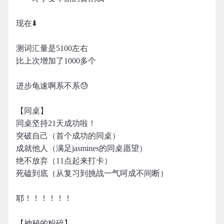
现在⬇️
测词汇量是5100左右
比上次增加了1000多个
进步龟速啊系不系😓
【同桌】
同桌坚持21天成功啦！
突破自己（首个成功的同桌）
成就他人（满足jasmines的同桌愿望）
绝不放弃（11点起来打卡）
死磕到底（从复习到挑战一气呵成不间断）
耶！！！！！！
【神秘的粉碎】