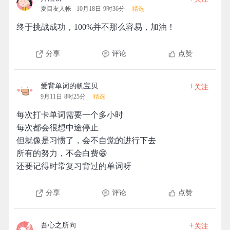
夏目友人帐
10月18日 9时36分
精选
终于挑战成功，100%并不那么容易，加油！
分享
评论
点赞
+
爱背单词的帆宝贝
关注
9月11日 8时25分
精选
每次打卡单词需要一个多小时
每次都会很想中途停止
但就像是习惯了，会不自觉的进行下去
所有的努力，不会白费😁
还要记得时常复习背过的单词呀
分享
评论
点赞
+
吾心之所向
关注