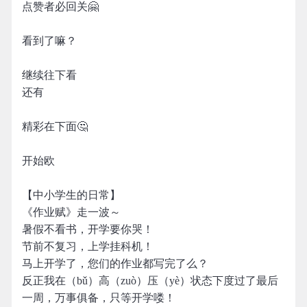
点赞者必回关🤗
看到了嘛？
继续往下看
还有
精彩在下面🤔
开始欧
【中小学生的日常】
《作业赋》走一波～
暑假不看书，开学要你哭！
节前不复习，上学挂科机！
马上开学了，您们的作业都写完了么？
反正我在（bǔ）高（zuò）压（yè）状态下度过了最后
一周，万事俱备，只等开学喽！