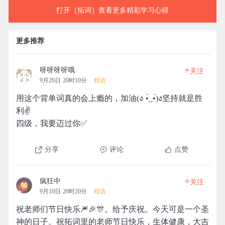
打开［拓词］查看更多精彩学习心得
更多推荐
+
呀呀呀呀哦
关注
9月26日 20时10分
精选
用这个背单词真的会上瘾的，加油(ง •̀_•́)ง坚持就是胜
利✌
四级，我要迈过你✅️
分享
评论
点赞
+
疯狂中
关注
9月10日 20时20分
精选
祝老师们节日快乐🎆🎉🎊。给予庆祝。今天可是一个圣
神的日子。祝拓词里的老师节日快乐，生体健康，大吉