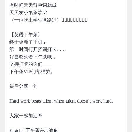
有时间天天背单词就成
天天发小纸条欧🥰
（一位吃土学生党路过）🚶🏻‍♀️🚶🏻‍♀️🚶🏻‍♀️
【英语下午茶】
终于更新了手机📱
第一时间打开拓词打卡……
好喜欢英语下午茶哦，
坚持打卡的你们——
下午茶VIP们都很赞。
最后分享一句
Hard work beats talent when talent doesn’t work hard.
大家一起加油鸭
Engelish下午茶☕️加油⛽️