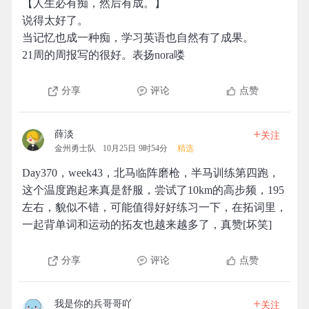
【人生必有痴，然后有成。】
说得太好了。
当记忆也成一种痴，学习英语也自然有了成果。
21周的周报写的很好。表扬nora喽
分享
评论
点赞
+
薛淡
关注
金州勇士队
10月25日 9时54分
精选
Day370，week43，北马临阵磨枪，半马训练第四跑，
这个温度跑起来真是舒服，尝试了10km的高步频，195
左右，貌似不错，可能值得好好练习一下，在拓词里，
一起背单词和运动的拓友也越来越多了，真赞[坏笑]
分享
评论
点赞
+
我是你的兵哥哥吖
关注