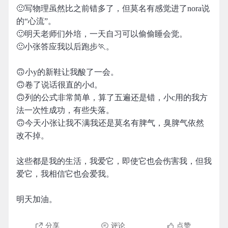
🙂写物理虽然比之前错多了，但莫名有感觉进了nora说
的“心流”。
🙂明天老师们外培，一天自习可以偷偷睡会觉。
🙂小张答应我以后跑步🏃。
🙃小y的新鞋让我酸了一会。
🙃卷了说话很直的小d。
🙃列的公式非常简单，算了五遍还是错，小c用的我方
法一次性成功，有些失落。
🙃今天小张让我不满我还是莫名有脾气，臭脾气依然
改不掉。
这些都是我的生活，我爱它，即使它也会伤害我，但我
爱它，我相信它也会爱我。
明天加油。
分享
评论
点赞