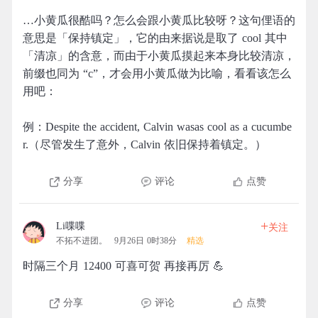
…小黄瓜很酷吗？怎么会跟小黄瓜比较呀？这句俚语的
意思是「保持镇定」，它的由来据说是取了 cool 其中
「清凉」的含意，而由于小黄瓜摸起来本身比较清凉，
前缀也同为 “c”，才会用小黄瓜做为比喻，看看该怎么
用吧：
例：Despite the accident, Calvin wasas cool as a cucumbe
r.（尽管发生了意外，Calvin 依旧保持着镇定。）
分享
评论
点赞
+
Li喋喋
关注
不拓不进团。
9月26日 0时38分
精选
时隔三个月 12400 可喜可贺 再接再厉 💪
分享
评论
点赞