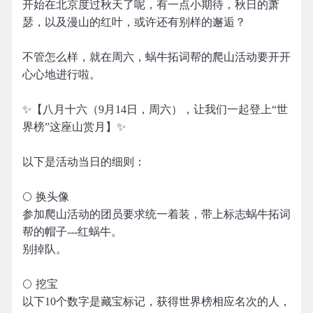
开始在北京度过秋天了呢，有一点小期待，秋日的萧
瑟，以及漫山的红叶，或许还有别样的邂逅？
不管怎么样，就在周六，蜗牛拓词帮的爬山活动要开开
心心地进行啦。
✨【八月十六（9月14日，周六），让我们一起登上“世
界榜”这座山赏月】✨
以下是活动当日的细则：
🌕 换头像
参加爬山活动的团员要求统一着装，带上标志蜗牛拓词
帮的帽子---红蜗牛。
别掉队。
🌕 挖宝
以下10个数字是藏宝标记，获得世界榜相应名次的人，