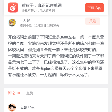
帮孩子，真正记住单词
下载 App
少壮不努力，老大背单词
一万起
关注
虐词小组
10月23日 19时57分
开始拓词之前测了下词汇量是3600左右，第一个魔鬼营
报的全魔，实施起来发现觉得还是所有的练习都做一遍
比较巩固，但是如果全魔一套下来还是比较费时的。
一期魔鬼营结束今天用了两个测词汇的软件测了一下都
显示为七千上下了，已经很知足了。这么集中的学习还
是挺有效的。准备充plus会员每天20个全套做下来觉得
有乐趣还不疲劳。一万起的目标似乎不太远了。
评论 10
点赞
我是尸王