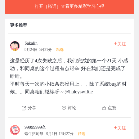
打开［拓词］查看更多精彩学习心得
更多推荐
+
Sakalin
关注
9月24日 5时21分
精选
这是经历了4次失败之后，我们完成的第一个21天 小感
动，和同桌的这个过程有点艰辛 好在我们还是完成了
哈哈。
平时每天一次的小纸条都没用上，，除了系统bug的时
候。。同桌咱们继续呀～@haleyswiftie
分享
评论
点赞
+
99999999久
关注
蜗牛拓词帮
9月1日 12时27分
精选