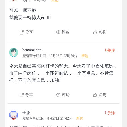
9月3日 10时38分
精选
可以一蹶不振
我偏要一鸣惊人💪🏃‍♀️
分享
评论
点赞
+
bamanzidan
关注
魔鬼营考研11团
10月26日 23时39分
精选
今天是自己英拓词打卡的50天。今天考了中石化笔试，
报了两个岗位，一个能进面试，一个有点悬。不管怎
样，不会放弃自己，加油!
分享
评论
点赞
+
于淵
关注
魔鬼营考研3团
8月27日 21时2分
精选