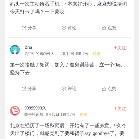
妈头一次主动给我手机！~本来好开心，麻麻却说括词
今天打卡了吗？一下蒙哎！
分享
评论
点赞
+
Bria
关注
高中生的国内外大学梦
10月6日 19时2分
精选
第一次接触了拓词，加入了魔鬼训练营，立一个flag，
坚持下去
分享
评论
点赞
+
99999999久
关注
蜗牛拓词帮
9月12日 11时17分
精选
北京在经历了一场秋雨后，开始有了一些凉意。9久今
天出了楼门，就感觉到了要和裙子say goodbye了。要