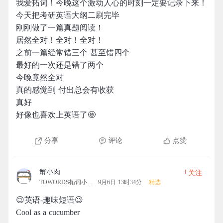
我爱拓词！今晚这个激动人心的时刻一定要记录下来！
今天把考研英语大纲二刷完毕
刚刚做了一篇真题阅读！
居然全对！全对！全对！
之前一篇经常错三个 甚至错四个
最好的一次还是错了两个
今晚竟然全对
真的感觉到 付出总会有收获
真好
好像也喜欢上英语了🤩
分享
评论
点赞
+
蟹小肉
关注
TOWORDS拓词小营地
9月6日 13时34分
精选
😉英语-趣味短语😉
Cool as a cucumber