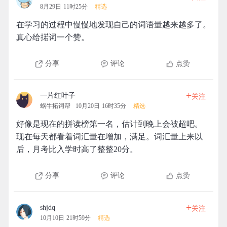
8月29日 11时25分
精选
在学习的过程中慢慢地发现自己的词语量越来越多了。
真心给掿词一个赞。
分享
评论
点赞
+
一片红叶子
关注
蜗牛拓词帮
10月20日 16时35分
精选
好像是现在的拼读榜第一名，估计到晚上会被超吧。
现在每天都看着词汇量在增加，满足。词汇量上来以
后，月考比入学时高了整整20分。
分享
评论
点赞
+
shjdq
关注
10月10日 21时59分
精选