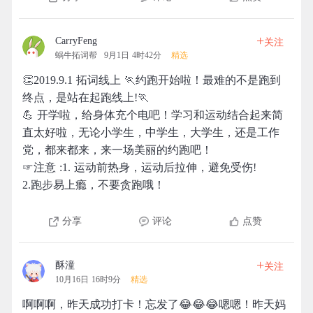
+
CarryFeng
关注
蜗牛拓词帮
9月1日 4时42分
精选
👏2019.9.1 拓词线上 🏃约跑开始啦！最难的不是跑到
终点，是站在起跑线上!🏃
💪 开学啦，给身体充个电吧！学习和运动结合起来简
直太好啦，无论小学生，中学生，大学生，还是工作
党，都来都来，来一场美丽的约跑吧！
☞注意 :1. 运动前热身，运动后拉伸，避免受伤!
2.跑步易上瘾，不要贪跑哦！
分享
评论
点赞
+
酥潼
关注
10月16日 16时9分
精选
啊啊啊，昨天成功打卡！忘发了😂😂😂嗯嗯！昨天妈