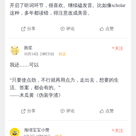
开启了听词环节，很喜欢。继续磕发音。比如像scholar
这种，多年都读错，得注意改成美音。
分享
评论
点赞
+
旌笙
关注
10月14日 23时35分
精选
我还……可以
“只要使点劲，不行就再用点力，走出去，想要的生
活、答案，都会有的。”
——木瓜黄《伪装学渣》
分享
评论
点赞
+
海绵宝宝小赞
关注