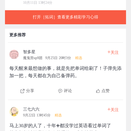
10月11日 13时24分
打开［拓词］查看更多精彩学习心得
更多推荐
+
智多星
关注
魔鬼营up9团
9月25日 20时3分
精选
每天醒来最想做的事，就是先把单词给刷了！子弹先添
加一把，每天都在为自己备弹药。
分享
评论
点赞
+
三七六六
关注
9月22日 13时45分
精选
马上30岁的人了，十年➕都没学过英语看过单词了