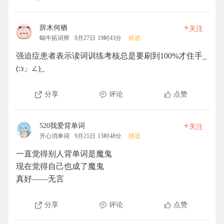
+
辞木何栖
关注
蜗牛拓词帮
9月27日 19时43分
精选
强迫症患者表示读词训练考核总是要刷到100%才住手_
(:з」∠)_
分享
评论
点赞
+
520我爱背单词
关注
开心消单词
9月21日 15时48分
精选
一直觉得别人背单词是魔鬼
现在觉得自己也成了魔鬼
真好——无言
分享
评论
点赞