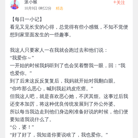
+
派小猴
关注
10月9日 0时22分
精选
【每日一小记】
看见又见长安的心得，总觉得有些小感慨，不知不觉便
想到家里面发生的一些趣事。
我这人只要家人一在我就会跑过去和他们说：
“我爱你～”
一开始的时候我妈听到了也会笑着瞥我一眼，回：“我
也爱你。”
到了后来这反反复复后，我妈就开始对我翻白眼。
“你咋那么恶心，喊到我起鸡皮疙瘩。”
但我这人吧，就是喜欢恶心她，不厌其烦。这事过后我
还变本加厉，将这种优良传统发展到了外公外婆。
所以每当我边走到他们身边刚准备好说的时候，他们便
要知道我说什么了。
“公，婆！”
“好了好了，我知道你要说啥了，我也爱你。”