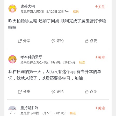
+
达芬大鸭
关注
魔鬼营四六级5团
8月29日 20时7分
精选
昨天拍婚纱去糯 还加了同桌 顺利完成了魔鬼营打卡嘻
嘻嘻
分享
评论
点赞
+
考本科的牙牙
关注
如果坚持会怎么样呢
8月29日 22时27分
精选
我在拓词的第一天，因为只有这个app有专升本的单
词，我就来读了，以后还要多学习，加油！
分享
评论
点赞
+
坚持是胜利
关注
魔鬼营up10团
9月22日 23时30分
精选