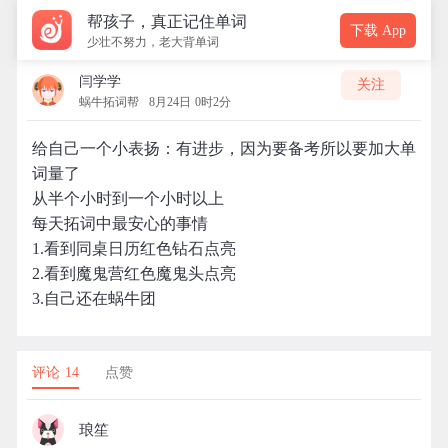
帮孩子，真正记住单词
下载 App
少壮不努力，老大背单词
闫学学
关注
蜗牛拓词帮
8月24日 0时2分
给自己一个小表扬：有进步，因为要备考所以要加大单
词量了
从半个小时到一个小时以上
每天拓词中最安心的事情
1.看到同桌日历红色钻石点亮
2.看到魔鬼营红色魔鬼头点亮
3.自己还在蜗牛团
评论 14
点赞
琅笙