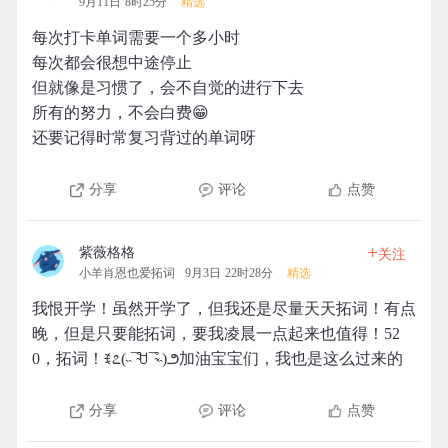
9月11日 8时25分
精选
每次打卡单词需要一个多小时
每次都会很想中途停止
但就像是习惯了，会不自觉的进行下去
所有的努力，不会白费😁
还要记得时常复习背过的单词呀
分享
评论
点赞
+
紫薇格格
关注
小羊肖恩也爱拓词
9月3日 22时28分
精选
我恨开学！虽然开学了，但我还是尽量天天拓词！有点
晚，但是只要能拓词，要我凌晨一点起来也值得！52
0，拓词！ꉂ೭(˵¯̴͒ꇴ¯̴͒˵)౨加油宝宝们，我也是这么过来的
分享
评论
点赞