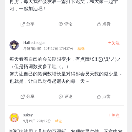
再厉，每天我都会发表一篇打卡论文，和大家一起学
习，一起加油吧！
分享
评论
点赞
+
Hallucinogen
关注
考研加油喔
10月17日 17时57分
精选
每天看着自己的会员期限变少，有点慌张!!!∑(°Д°ノ)ノ
（但是拓词数变多了哇（。）
努力让自己的拓词数增长量对得起会员天数的减少量～
也就是，让自己对得起逝去的每一天～
分享
评论
点赞
+
sukey
关注
9月19日 22时12分
精选
断断续续用了几年的百词斩，发现效果欠佳，无意中发