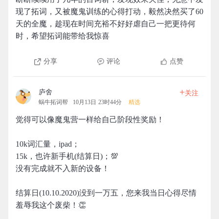
现了拓词，又被魔鬼训练的心得打动，毅然决然买了60
天的全魔，趁现在时间充裕不好好虐自己一把更待何
时，希望拓词能带给我惊喜
分享
评论
点赞
+
庐舍
关注
蜗牛拓词帮
10月13日 23时44分
精选
觉得可以像魔鬼营一样给自己阶段性奖励！
10k词汇量，ipad；
15k，也许新手机(结算日)；💯
没有完成就不入新的设备！
结算日(10.10.2020)没到一万五，您来我当日心得尽情
羞辱我这个废柴！👏