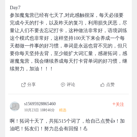
Day7
参加魔鬼营已经有七天了,对此感触很深，每天必须要
完成今天的打卡，以及昨天的复习，利用损失厌恶，尽
量让人们不要去忘记打卡，这种做法非常好，语境训练
这个模式也非常好，这样坚持100天下来会养成一个每
天都做一件事的好习惯，单词是永远也背不完的，但只
要你每天坚持去背，至少能扩大词汇量，感谢拓词，感
谢魔鬼营，我会继续养成每天打卡背单词的好习惯，继
续努力，加油！！！
分享
评论
点赞
+
s15695928865460
关注
10月23日 18时46分
精选
啊！拓词十天了，共拓515个词了，给自己点赞👍！加
油吧！拓友们！努力总会有回报！💪