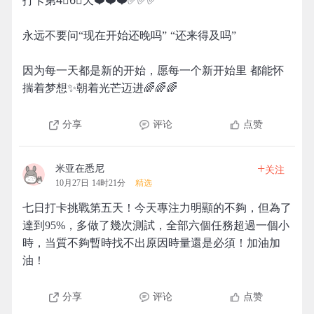
打卡第4⃣️6⃣️天❤️❤️❤️✅✅✅
永远不要问“现在开始还晚吗” “还来得及吗”
因为每一天都是新的开始，愿每一个新开始里 都能怀
揣着梦想✨朝着光芒迈进🌈🌈🌈
分享
评论
点赞
+
米亚在悉尼
关注
10月27日 14时21分
精选
七日打卡挑戰第五天！今天專注力明顯的不夠，但為了
達到95%，多做了幾次測試，全部六個任務超過一個小
時，当質不夠暫時找不出原因時量還是必須！加油加
油！
分享
评论
点赞