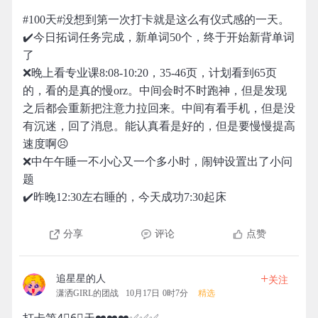
#100天#没想到第一次打卡就是这么有仪式感的一天。
✔️今日拓词任务完成，新单词50个，终于开始新背单词
了
❌晚上看专业课8:08-10:20，35-46页，计划看到65页
的，看的是真的慢orz。中间会时不时跑神，但是发现
之后都会重新把注意力拉回来。中间有看手机，但是没
有沉迷，回了消息。能认真看是好的，但是要慢慢提高
速度啊😣
❌中午午睡一不小心又一个多小时，闹钟设置出了小问
题
✔️昨晚12:30左右睡的，今天成功7:30起床
分享
评论
点赞
+
追星星的人
关注
潇洒GIRL的团战
10月17日 0时7分
精选