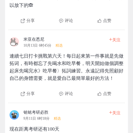
以放下的🙈
分享
评论
点赞
+
米亚在悉尼
关注
10月13日 6时45分
精选
連續七日打卡挑戰第六天！每日起來第一件事就是先做
拓词，有時都忘了先喝水和吃早餐，明天開始做個調整
起床先喝完水》吃早餐〉拓詞練習。永遠記得先照顧好
自己的身體需要，就是愛自己最簡單最好的方法！
分享
评论
点赞
+
铭铭考研必胜
关注
9月11日 6时18分
精选
现在距离考研还有100天