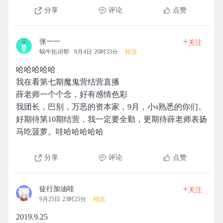
分享
评论
点赞
+
张一一
关注
蜗牛拓词帮
9月4日 20时33分
精选
哈哈哈哈哈
我在看第七期魔鬼营结营直播
薛老师一个个念，好有感情色彩
我团长，巴别，万恶的资本家，9月，小s熟悉的你们。
好期待第10期结营，我一定要全勤，更期待薛老师表扬
马吃菠萝。哇哈哈哈哈哈
分享
评论
点赞
+
徒行加油哇
关注
9月25日 23时25分
精选
2019.9.25