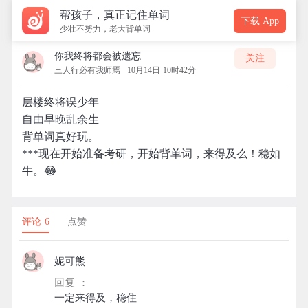
帮孩子，真正记住单词
下载 App
少壮不努力，老大背单词
你我终将都会被遗忘
关注
三人行必有我师焉
10月14日 10时42分
层楼终将误少年
自由早晚乱余生
背单词真好玩。
***现在开始准备考研，开始背单词，来得及么！稳如
牛。😂
评论 6
点赞
妮可熊
回复 ：