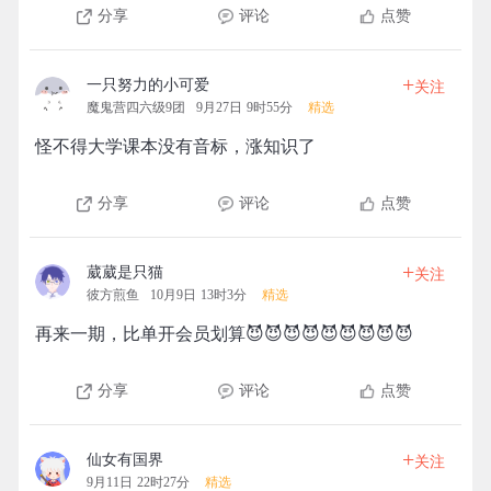
分享
评论
点赞
+
一只努力的小可爱
关注
魔鬼营四六级9团
9月27日 9时55分
精选
怪不得大学课本没有音标，涨知识了
分享
评论
点赞
+
葳葳是只猫
关注
彼方煎鱼
10月9日 13时3分
精选
再来一期，比单开会员划算😈😈😈😈😈😈😈😈😈
分享
评论
点赞
+
仙女有国界
关注
9月11日 22时27分
精选