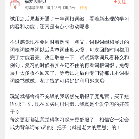
+
褔萝贝嘚贝
关注
肉球减肥帮
10月28日 13时5分
精选
试用之后果断开通了一年词根词缀，看着新出现的学习
内容和功能，还真是有点小激动呢😆
不过感觉现在要同时看例句，释义，词根词缀和展开的
词根词缀单词以后背单词速度太慢，每次回顾时间都用
完了才能看完。决定取舍一下，试试新学词只看释义和
例句，复习的时候有实在记不住的再看词根词缀，免得
展开太多收不回来了。等考试之后再专门背那几本词根
词缀书试试。花了钱的可得好好利用起来😂
玩游戏都舍得不充钱的我居然先后报了魔鬼营，买了短
语词汇书，现在又买词根词缀…我真是个爱学习的好孩
子☺
每次更新都让我觉得学习起来更舒服了，相信它一定会
成为背单词app界的扛把子（就是老大的意思）的！