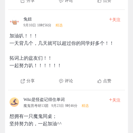
分享
评论
点赞
+
兔妞
关注
9月10日 18时56分
精选
加油叭！！！
一天背几个，几天就可以超过你的同学好多个！！
拓词上的盆友们！！
一起努力叭！！！！！！
分享
评论
点赞
+
Wiki是怪盗记得住单词
关注
魔鬼营考研13团
9月23日 9时46分
精选
想拥有一只魔鬼同桌；
坚持努力的，一起加油^^