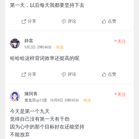
第一天，以后每天我都要坚持下去
分享
评论
点赞
+
静翕
关注
9月2日 20时46分
精选
哈哈哈这样背词效率还挺高的呢
分享
评论
点赞
+
陳阿青
关注
魔鬼营up11团
10月8日 10时45分
精选
今天是第一个九天
觉得自己没有第一天有干劲
因为心中的那个目标好在还能坚持
不能放弃