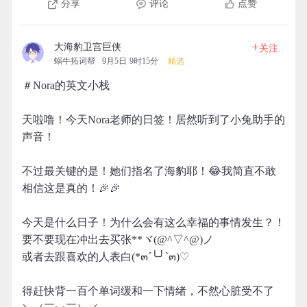
分享
评论
点赞
+
大海豹卫宫巨侠
关注
蜗牛拓词帮
9月5日 9时15分
精选
＃Nora的英文小栈
天啦噜！今天Nora老师的日签！居然听到了小兔助手的
声音！
不过最关键的是！她们指名了海豹耶！😂我简直不敢
相信这是真的！🎉🎉
今天是什么日子！为什么会有这么幸福的事情发生？！
要不要现在冲出去买张**ヾ(@^▽^@)ノ
或者去跟喜欢的人表白(*๓´╰╯`๓)♡
得赶快背一百个单词缓和一下情绪，不然心脏受不了