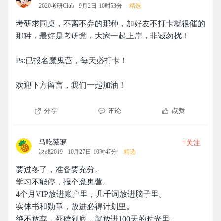
2020考研Club
9月2日 10时53分
精选
考研求同桌，不离不弃的那种，加好友不打卡就很催的
那种，最好是考研党，大家一起上岸，非诚勿扰！
Ps:已报名魔鬼营，每天必打卡！
欢迎下方留言，我们一起加油！
分享
评论
点赞
+
马吃菠萝
关注
决战2019
10月27日 10时47分
精选
要过冬了，准备要充分。
学习不能停，报个魔鬼营。
4个月VIP放进账户里，几千词放进脑子里。
实体书和勋章，放进必得计划里。
绝不放弃，死磕到底，就放进100天的时光里。