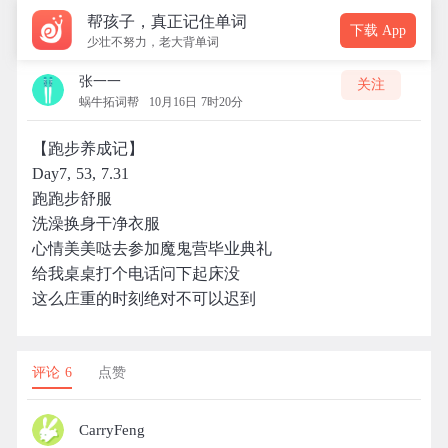
帮孩子，真正记住单词
下载 App
少壮不努力，老大背单词
张一一
关注
蜗牛拓词帮
10月16日 7时20分
【跑步养成记】
Day7, 53, 7.31
跑跑步舒服
洗澡换身干净衣服
心情美美哒去参加魔鬼营毕业典礼
给我桌桌打个电话问下起床没
这么庄重的时刻绝对不可以迟到
评论 6
点赞
CarryFeng