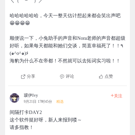
＼（￣︶￣）／
哈哈哈哈哈哈，今天一整天估计想起来都会笑出声吧
😁😁😁😁
顺便说一下，小兔助手的声音和Nora老师的声音都超级
好听，如果每天都能和她们交谈，简直幸福死了！！٩
(๑^o^๑)۶
海豹为什么不在帝都！不然就可以去拓词实习啦！！
分享
评论
点赞
+
瑷伊Ivy
关注
9月21日 17时45分
精选
间隔打卡DAY2
这个软件挺好呀，新人来报到喽～
请多指教！