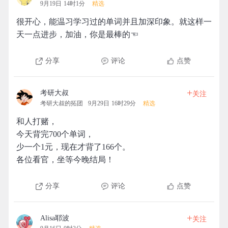
9月19日 14时1分
精选
很开心，能温习学习过的单词并且加深印象。就这样一
天一点进步，加油，你是最棒的☜
分享
评论
点赞
+
考研大叔
关注
考研大叔的拓团
9月29日 16时29分
精选
和人打赌，
今天背完700个单词，
少一个1元，现在才背了166个。
各位看官，坐等今晚结局！
分享
评论
点赞
+
Alisa耶波
关注