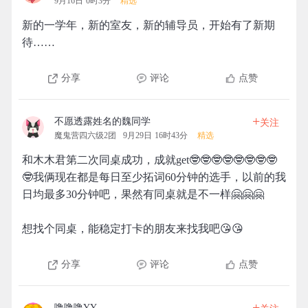
9月16日 0时3分
精选
新的一学年，新的室友，新的辅导员，开始有了新期
待……
分享
评论
点赞
+
不愿透露姓名的魏同学
关注
魔鬼营四六级2团
9月29日 16时43分
精选
和木木君第二次同桌成功，成就get🤓🤓🤓🤓🤓🤓🤓🤓
🤓我俩现在都是每日至少拓词60分钟的选手，以前的我
日均最多30分钟吧，果然有同桌就是不一样🤗🤗🤗
想找个同桌，能稳定打卡的朋友来找我吧😘😘
分享
评论
点赞
+
噜噜噜YY