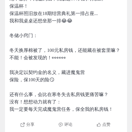
保温杯！
保温杯照旧放在18期结营典礼第一排占座...
我和我桌桌还想坐那一排😂😂
冬储小窍门：
冬天换厚棉被了，100元私房钱，还能藏在被套里嘛？
不能！会被发现的！👀👀👀
我决定以契约金的名义，藏进魔鬼营
保险，保100天的险😏
还有什么事，会比在寒冬失去私房钱更痛苦嘛？
没有！想想动力就有了：
我一定要每天完成魔鬼营任务，保全我的私房钱！
分享
评论
点赞