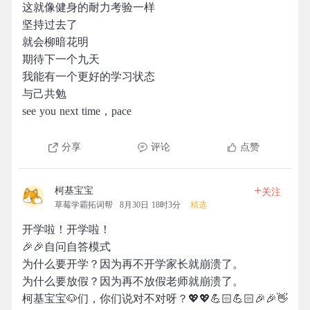
这就像健身的耐力考验一样
坚持过去了
就会柳暗花明
期待下一个九天
我能有一个更好的学习状态
与己共勉
see you next time，pace
分享
评论
点赞
+
柯基宝宝
关注
草莓学霸拓词帮
8月30日 18时3分
精选
开学啦！开学啦！
🎉🎉自问自答模式
为什么要开学？因为再不开学家长就崩溃了。
为什么要放假？因为再不放假老师就崩溃了。
柯基宝宝🐶们，你们说对不对呀？💖💖💪🏻💪🏻🎉🎉👋