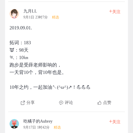
+
九月LL
关注
9月1日 23时7分
精选
2019.09.01.
拓词：183
👿：98天
🏃：10㎞
跑步是受薛老师影响的，
一天背10个，背10年也是。
10年之约，一起加油↖(^ω^)↗！💪💪💪
分享
评论
点赞
+
吃橘子的Aubrey
关注
9月17日 1时42分
精选