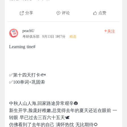
分享
评论
点赞
+
peachU
关注
考研俱乐部
9月13日 1时7分
精选
Learning tine#
✅第十四天打卡🐟
✅100单词+巩固🦋
中秋人山人海,回家路途异常艰辛🎃
新生开学,脸庞好稚嫩,总觉得去年的夏天还近在眼前 一
转眼 早已过去三百六十五天🕊
仿佛看到了去年的自己 满怀热忱 无比期待🌻