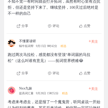
不知不觉一有时间就会打开拓词，虽然有时心里有点抗
拒，但还是坚持下来了。继续坚持，100天过后绝对是
不一样的自己
分享
评论
点赞
+
不懂要读研
关注
蜗牛拓词帮
9月15日 9时42分
精选
跑过两次马拉松，感觉都没有登顶“单词届的马拉
松”（这么叫谁有意见）——拓词世界榜难😂
分享
评论
点赞
+
Nice九妹
关注
提高词汇量
9月28日 15时52分
精选
考虑来考虑去，还是报了一个魔鬼营，听同桌说一开始
认为特别的魔鬼，其实后来没啥，相信我一定可以做好