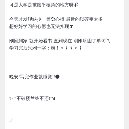
可是大学是被磨平棱角的地方呀🥀
今天才发现缺少一篇💞心得 最近的琐碎🕸太多
想好好学习的心愿也无法实现🍄
刚回到家 就开始看书 直到现在 刚刚巩固了单词〽️
学习完后只剩一字：爽！🔆🔆🔆🔆🔆
晚安!写完作业就睡觉!!🌑
✨ “不破楼兰终不还!”💫
／