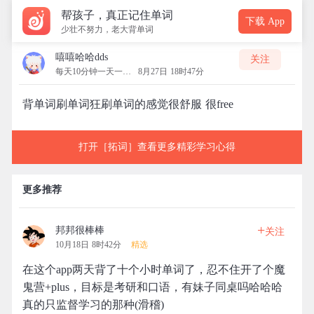
帮孩子，真正记住单词
下载 App
少壮不努力，老大背单词
嘻嘻哈哈dds
关注
每天10分钟一天一清人
8月27日 18时47分
背单词刷单词狂刷单词的感觉很舒服 很free
打开［拓词］查看更多精彩学习心得
更多推荐
+
邦邦很棒棒
关注
10月18日 8时42分
精选
在这个app两天背了十个小时单词了，忍不住开了个魔
鬼营+plus，目标是考研和口语，有妹子同桌吗哈哈哈
真的只监督学习的那种(滑稽)