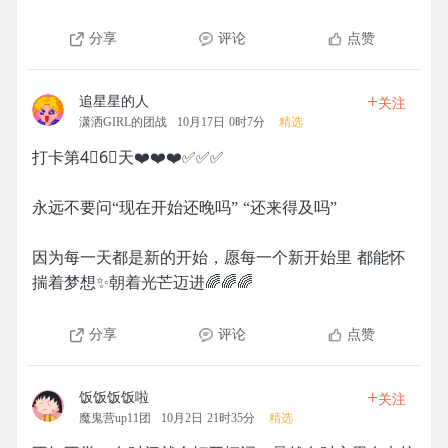
分享
评论
点赞
+
追星星的人
关注
潇洒GIRL的团战
10月17日 0时7分
精选
打卡第4⃣️6⃣️天❤️❤️❤️✅✅✅
永远不要问“现在开始还晚吗” “还来得及吗”
因为每一天都是新的开始，愿每一个新开始里 都能怀
揣着梦想✨朝着光芒迈进🌈🌈🌈
分享
评论
点赞
+
饭饭饭饭啦
关注
魔鬼营up11团
10月2日 21时35分
精选