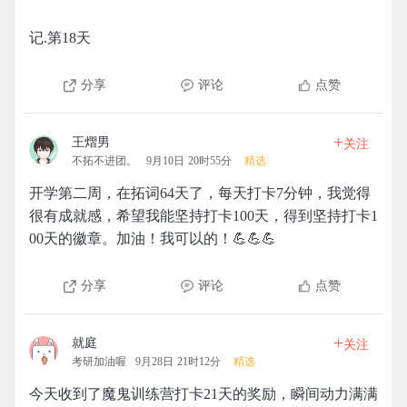
记.第18天
分享
评论
点赞
+
王熠男
关注
不拓不进团。
9月10日 20时55分
精选
开学第二周，在拓词64天了，每天打卡7分钟，我觉得
很有成就感，希望我能坚持打卡100天，得到坚持打卡1
00天的徽章。加油！我可以的！💪💪💪
分享
评论
点赞
+
就庭
关注
考研加油喔
9月28日 21时12分
精选
今天收到了魔鬼训练营打卡21天的奖励，瞬间动力满满