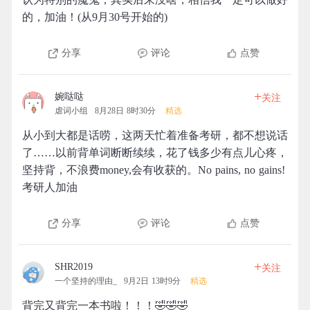
的，加油！(从9月30号开始的)
分享
评论
点赞
+
婉哒哒
关注
虐词小组
8月28日 8时30分
精选
从小到大都是话唠，这两天忙着准备考研，都不想说话
了……以前背单词断断续续，花了钱多少有点儿心疼，
坚持背，不浪费money,会有收获的。No pains, no gains!
考研人加油
分享
评论
点赞
+
SHR2019
关注
一个坚持的理由_
9月2日 13时9分
精选
背完又背完一本书啦！！！🤣🤣🤣