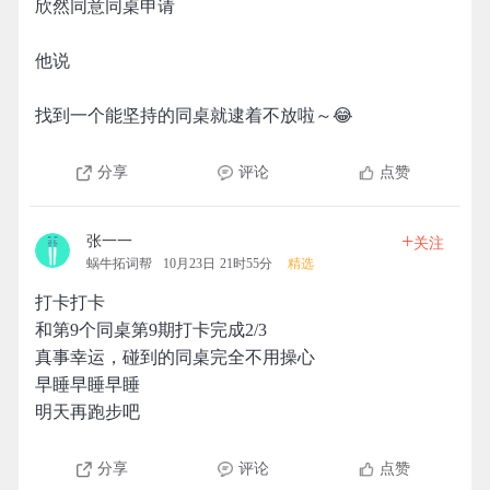
欣然同意同桌申请
他说
找到一个能坚持的同桌就逮着不放啦～😂
分享
评论
点赞
+
张一一
关注
蜗牛拓词帮
10月23日 21时55分
精选
打卡打卡
和第9个同桌第9期打卡完成2/3
真事幸运，碰到的同桌完全不用操心
早睡早睡早睡
明天再跑步吧
分享
评论
点赞