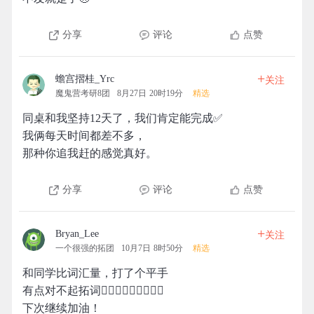
分享
评论
点赞
+
蟾宫摺桂_Yrc
关注
魔鬼营考研8团
8月27日 20时19分
精选
同桌和我坚持12天了，我们肯定能完成✅
我俩每天时间都差不多，
那种你追我赶的感觉真好。
分享
评论
点赞
+
Bryan_Lee
关注
一个很强的拓团
10月7日 8时50分
精选
和同学比词汇量，打了个平手
有点对不起拓词🙍🏻‍♂️🙍🏻‍♂️🙍🏻‍♂️
下次继续加油！