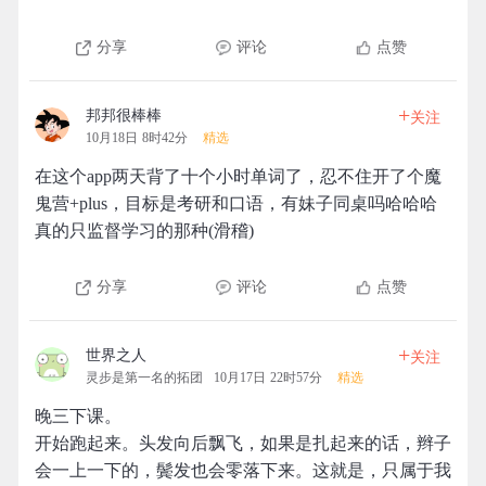
分享
评论
点赞
+
邦邦很棒棒
关注
10月18日 8时42分
精选
在这个app两天背了十个小时单词了，忍不住开了个魔
鬼营+plus，目标是考研和口语，有妹子同桌吗哈哈哈
真的只监督学习的那种(滑稽)
分享
评论
点赞
+
世界之人
关注
灵步是第一名的拓团
10月17日 22时57分
精选
晚三下课。
开始跑起来。头发向后飘飞，如果是扎起来的话，辫子
会一上一下的，鬓发也会零落下来。这就是，只属于我