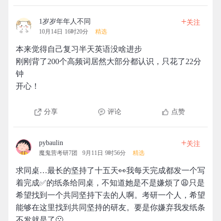
+
1岁岁年年人不同
关注
10月14日 16时20分
精选
本来觉得自己复习半天英语没啥进步
刚刚背了200个高频词居然大部分都认识，只花了22分
钟
开心！
分享
评论
点赞
+
pybaulin
关注
魔鬼营考研7团
9月11日 9时56分
精选
求同桌…最长的坚持了十五天👀我每天完成都发一个写
着完成✅的纸条给同桌，不知道她是不是嫌烦了😩只是
希望找到一个共同坚持下去的人啊。考研一个人，希望
能够在这里找到共同坚持的研友。要是你嫌弃我发纸条
不发就是了🙁