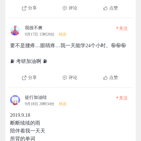
分享
评论
点赞
+
我很不爽
关注
9月17日 15时20分
精选
要不是腰疼…眼睛疼…我一天能学24个小时。🤪🤪🤪
⛽️ 考研加油啊 ⛽️
分享
评论
点赞
+
徒行加油哇
关注
9月18日 20时34分
精选
2019.9.18
断断续续的雨
陪伴着我一天天
所背的单词