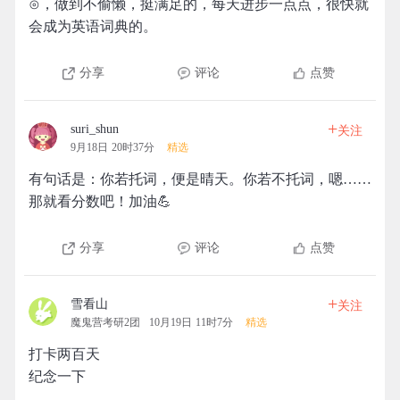
⊙，做到不偷懒，挺满足的，每天进步一点点，很快就
会成为英语词典的。
分享
评论
点赞
+
suri_shun
关注
9月18日 20时37分
精选
有句话是：你若托词，便是晴天。你若不托词，嗯……
那就看分数吧！加油💪
分享
评论
点赞
+
雪看山
关注
魔鬼营考研2团
10月19日 11时7分
精选
打卡两百天
纪念一下