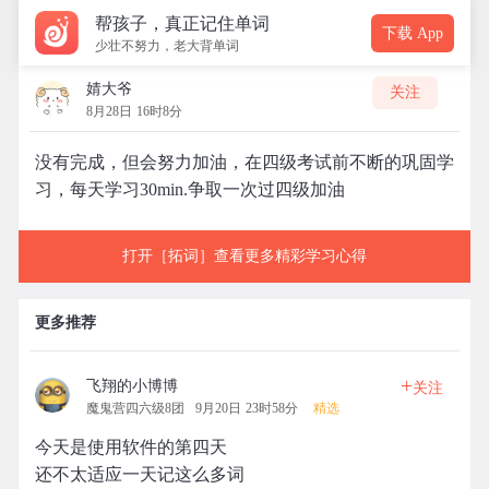
帮孩子，真正记住单词
下载 App
少壮不努力，老大背单词
婧大爷
关注
8月28日 16时8分
没有完成，但会努力加油，在四级考试前不断的巩固学
习，每天学习30min.争取一次过四级加油
打开［拓词］查看更多精彩学习心得
更多推荐
+
飞翔的小博博
关注
魔鬼营四六级8团
9月20日 23时58分
精选
今天是使用软件的第四天
还不太适应一天记这么多词