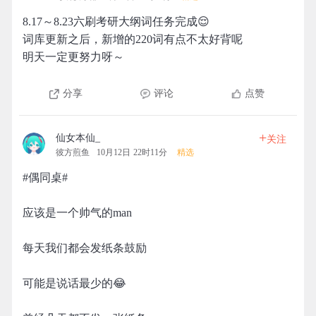
8.17～8.23六刷考研大纲词任务完成😌
词库更新之后，新增的220词有点不太好背呢
明天一定更努力呀～
分享
评论
点赞
+
仙女本仙_
关注
彼方煎鱼
10月12日 22时11分
精选
#偶同桌#
应该是一个帅气的man
每天我们都会发纸条鼓励
可能是说话最少的😂