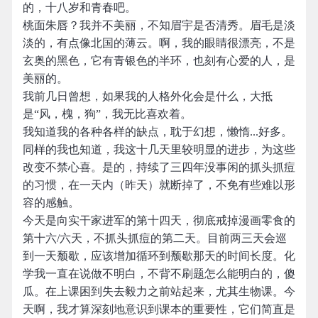
的，十八岁和青春吧。
桃面朱唇？我并不美丽，不知眉宇是否清秀。眉毛是淡
淡的，有点像北国的薄云。啊，我的眼睛很漂亮，不是
玄奥的黑色，它有青银色的半环，也刻有心爱的人，是
美丽的。
我前几日曾想，如果我的人格外化会是什么，大抵
是“风，槐，狗”，我无比喜欢着。
我知道我的各种各样的缺点，耽于幻想，懒惰...好多。
同样的我也知道，我这十几天里较明显的进步，为这些
改变不禁心喜。是的，持续了三四年没事闲的抓头抓痘
的习惯，在一天内（昨天）就断掉了，不免有些难以形
容的感触。
今天是向实干家进军的第十四天，彻底戒掉漫画零食的
第十六/六天，不抓头抓痘的第二天。目前两三天会巡
到一天颓歇，应该增加循环到颓歇那天的时间长度。化
学我一直在说做不明白，不背不刷题怎么能明白的，傻
瓜。在上课困到失去毅力之前站起来，尤其生物课。今
天啊，我才算深刻地意识到课本的重要性，它们简直是