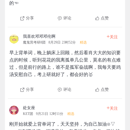
的☜
分享
评论
点赞
+
我喜欢邓邓邓伦啊
关注
魔鬼营考研8团
8月29日 23时52分
精选
早上背单词，晚上躺床上回顾，然后看肖大大的知识要
点的时候，听到花花的我离孤单几公里，莫名的有点难
过，但是前行的路上，谁不是孤军奋战啊，我每天要鸡
汤安慰自己，考上研就好了，都会好的🥇
分享
评论
点赞
+
处女座
关注
KET团
9月21日 12时11分
精选
刚开始就爱上背单词了，天天坚持，为自己加油⊙▽