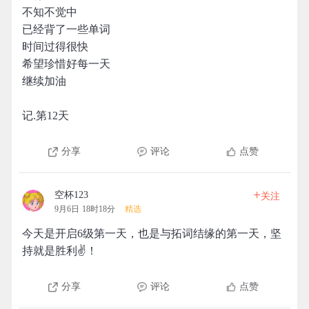
不知不觉中
已经背了一些单词
时间过得很快
希望珍惜好每一天
继续加油
记.第12天
分享
评论
点赞
+
空杯123
关注
9月6日 18时18分
精选
今天是开启6级第一天，也是与拓词结缘的第一天，坚
持就是胜利✌️！
分享
评论
点赞