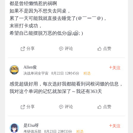
都是曾经懒惰惹的祸啊
如果不是因为不想失去同桌，
累了一天可能我就直接去睡觉了(＠￣ー￣＠)，
末班打卡成功，
希望自己能摆脱万恶的低分(இдஇ; )
分享
评论
点赞
+
Allen俊
关注
决战单词全宇宙
8月22日 12时45分
精选
感觉超级好用，每次选好我都能看到词根词缀的信息，
我对这个单词的记忆就加深了～我还有363天
分享
评论
点赞
+
是Elsa呀
关注
考研俱乐部
8月23日 23时33分
精选