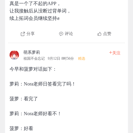
真是一个了不起的APP，
让我接触后从没断过背单词，
续上拓词会员继续坚持✊
分享
评论
点赞
+
萌系萝莉
关注
祖国不会忘记
9月12日 8时56分
精选
今早和菠萝对话如下：
萝莉：Nora老师日签看完了吗！
菠萝：看完了
萝莉：Nora老师好看不！
菠萝：好看