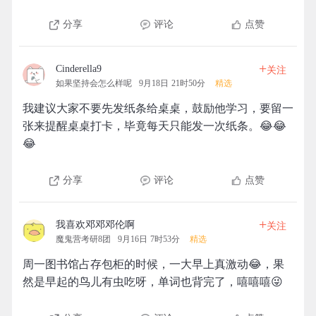
分享
评论
点赞
+
Cinderella9
关注
如果坚持会怎么样呢
9月18日 21时50分
精选
我建议大家不要先发纸条给桌桌，鼓励他学习，要留一
张来提醒桌桌打卡，毕竟每天只能发一次纸条。😂😂
😂
分享
评论
点赞
+
我喜欢邓邓邓伦啊
关注
魔鬼营考研8团
9月16日 7时53分
精选
周一图书馆占存包柜的时候，一大早上真激动😂，果
然是早起的鸟儿有虫吃呀，单词也背完了，嘻嘻嘻😜