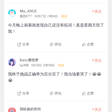
+
Mia_ANGE
关注
雅思8777
10月27日 21时4分
精选
今天晚上画着画发现自己还没有拓词！真是星期天毁了
我！
分享
评论
点赞
+
Karry雁惜梦
关注
kp冲刺
9月18日 21时36分
精选
我终于挑战正确率为百分百了！我当场要哭了！😭😭
😭
分享
评论
点赞
+
我纷扬的世间
关注