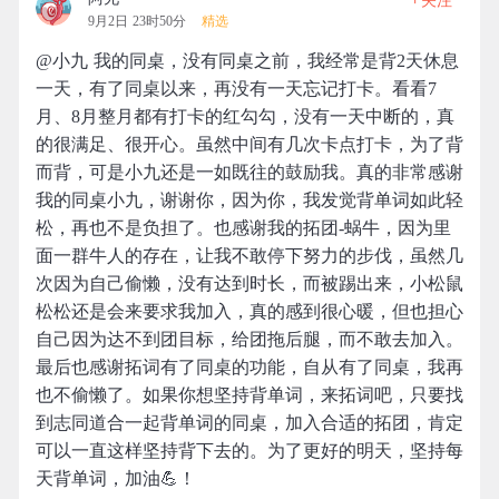
关注
9月2日 23时50分
精选
@小九 我的同桌，没有同桌之前，我经常是背2天休息
一天，有了同桌以来，再没有一天忘记打卡。看看7
月、8月整月都有打卡的红勾勾，没有一天中断的，真
的很满足、很开心。虽然中间有几次卡点打卡，为了背
而背，可是小九还是一如既往的鼓励我。真的非常感谢
我的同桌小九，谢谢你，因为你，我发觉背单词如此轻
松，再也不是负担了。也感谢我的拓团-蜗牛，因为里
面一群牛人的存在，让我不敢停下努力的步伐，虽然几
次因为自己偷懒，没有达到时长，而被踢出来，小松鼠
松松还是会来要求我加入，真的感到很心暖，但也担心
自己因为达不到团目标，给团拖后腿，而不敢去加入。
最后也感谢拓词有了同桌的功能，自从有了同桌，我再
也不偷懒了。如果你想坚持背单词，来拓词吧，只要找
到志同道合一起背单词的同桌，加入合适的拓团，肯定
可以一直这样坚持背下去的。为了更好的明天，坚持每
天背单词，加油💪！