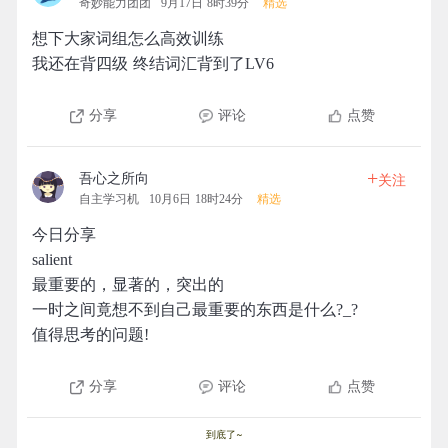
奇妙能力团团
9月17日 8时39分
精选
想下大家词组怎么高效训练
我还在背四级 终结词汇背到了LV6
分享
评论
点赞
+
吾心之所向
关注
自主学习机
10月6日 18时24分
精选
今日分享
salient
最重要的，显著的，突出的
一时之间竟想不到自己最重要的东西是什么?_?
值得思考的问题!
分享
评论
点赞
到底了~