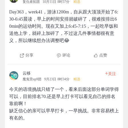
复仇者拓团
10月11日 8时57分
精选
Day363，week41，游泳1200m，自从跟大顶顶开始了6:
30-6:45晨读，早上的时间安排就破碎了，很难按排出6
0min的运动时间。现在又加上6:45-7:15，一起吃早饭和
送他上学，就碎上加碎了，不过这几件事情都很有意
义，所以继续想办法调整吧😂
分享
评论
点赞
+
云移
关注
魔鬼营up9团
9月23日 8时34分
精选
今天的语境挑战只错了一个，看来后面这部分单词学得
可以，目前排名70.还是早上打卡可以看见自己的排名
靠前啊！
缺乏信心的亲可以早早打卡，一早挑战。非常容易榜上
有名的。