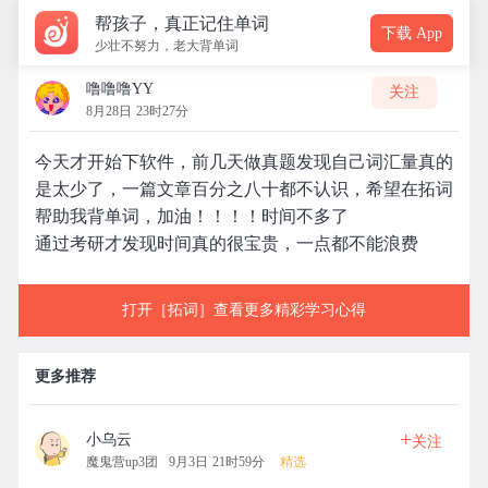
帮孩子，真正记住单词
下载 App
少壮不努力，老大背单词
噜噜噜YY
关注
8月28日 23时27分
今天才开始下软件，前几天做真题发现自己词汇量真的
是太少了，一篇文章百分之八十都不认识，希望在拓词
帮助我背单词，加油！！！！时间不多了
通过考研才发现时间真的很宝贵，一点都不能浪费
打开［拓词］查看更多精彩学习心得
更多推荐
+
小乌云
关注
魔鬼营up3团
9月3日 21时59分
精选