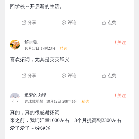
回学校～开启新的生活。
分享
评论
点赞
+
解志强
关注
10月17日 17时23分
精选
喜欢拓词，尤其是英英释义
分享
评论
点赞
+
追梦的肉球
关注
肉球减肥帮
10月12日 20时41分
精选
真的，真的很感谢拓词
来之前，我词汇量1000左右，3个月提高到2300左右
爱了爱了～😘😘😘