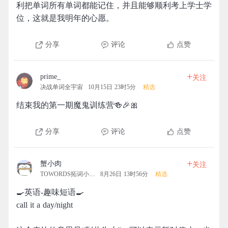
利把单词所有单词都能记住，并且能够顺利考上学士学
位，这就是我明年的心愿。
分享
评论
点赞
+
prime_
关注
决战单词全宇宙
10月15日 23时5分
精选
结束我的第一期魔鬼训练营🍻🎉🎀
分享
评论
点赞
+
蟹小肉
关注
TOWORDS拓词小营地
8月26日 13时56分
精选
🍳英语-趣味短语🍳
call it a day/night