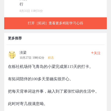
8月31日 11时31分
打开［拓词］查看更多精彩学习心得
更多推荐
+
湸梁
关注
10月27日 19时42分
精选
在栎社机场待飞青岛的小梁完成第115天的打卡。
有拓词陪伴的100多天里确实很开心。
把每天背单词这件事，融入到了紧张忙碌的生活中。
此时对寄几很满意呦。