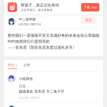
帮孩子，真正记住单词
下载 App
少壮不努力，老大背单词
中二病早期
关注
8月29日 20时13分
那些我们一直惴惴不安又充满好奇的未来会在心里隐隐
约约地觉得它们是明亮的
——安东尼《陪安东尼东度过漫长岁月》
评论 5
点赞
小拓班长
回复 ：
8月29日 21时7分