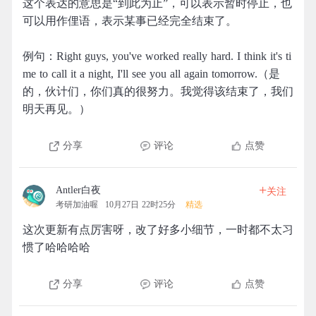
这个表达的意思是“到此为止”，可以表示暂时停止，也
可以用作俚语，表示某事已经完全结束了。
例句：Right guys, you've worked really hard. I think it's ti
me to call it a night, I'll see you all again tomorrow.（是
的，伙计们，你们真的很努力。我觉得该结束了，我们
明天再见。）
分享
评论
点赞
+
Antler白夜
关注
考研加油喔
10月27日 22时25分
精选
这次更新有点厉害呀，改了好多小细节，一时都不太习
惯了哈哈哈哈
分享
评论
点赞