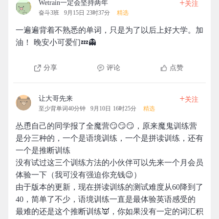
+
Wetrain一定会坚持两年
关注
奋斗3班
9月15日 23时37分
精选
一遍遍背着不熟悉的单词，只是为了以后上好大学。加
油！ 晚安小可爱们💤👻
分享
评论
点赞
+
让大哥先来
关注
至少背单词40分钟
9月10日 16时25分
精选
怂恿自己的同学报了全魔营😏😏😏，原来魔鬼训练营
是分三种的，一个是语境训练，一个是拼读训练，还有
一个是推断训练
没有试过这三个训练方法的小伙伴可以先来一个月会员
体验一下（我可没有强迫你充钱😉）
由于版本的更新，现在拼读训练的测试难度从60降到了
40，简单了不少，语境训练一直是最体验英语感受的
最难的还是这个推断训练👿，你如果没有一定的词汇积