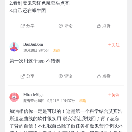
2.看到魔鬼营红色魔鬼头点亮
3.自己还在蜗牛团
分享
评论
点赞
+
BiuBiuBom
关注
10月28日 9时5分
精选
第一次用这个app 不错诶
分享
评论
点赞
+
MiracleSign
关注
魔鬼营up10团
9月21日 19时37分
精选
加油相信你一定是可以的！这是第一个科学结合艾宾浩
斯遗忘曲线的软件很实用 说实话让我找回了背了忘忘
了背的自信！不过我自己除了做任务和魔鬼营打卡以外