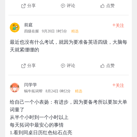
分享
评论
点赞
+
前庭
关注
四级在握
9月20日 1时5分
精选
最近也没有什么考试，就因为要准备英语四级，大脑每
天就紧绷绷的
分享
评论
点赞
+
闫学学
关注
蜗牛拓词帮
8月24日 0时2分
精选
给自己一个小表扬：有进步，因为要备考所以要加大单
词量了
从半个小时到一个小时以上
每天拓词中最安心的事情
1.看到同桌日历红色钻石点亮