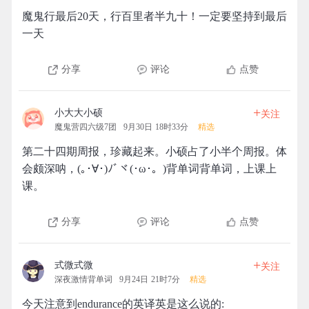
魔鬼行最后20天，行百里者半九十！一定要坚持到最后
一天
分享
评论
点赞
+
小大大小硕
关注
魔鬼营四六级7团
9月30日 18时33分
精选
第二十四期周报，珍藏起来。小硕占了小半个周报。体
会颇深呐，(｡･∀･)ﾉﾞヾ(･ω･。)背单词背单词，上课上
课。
分享
评论
点赞
+
式微式微
关注
深夜激情背单词
9月24日 21时7分
精选
今天注意到endurance的英译英是这么说的: