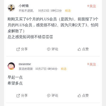
+
小树懒
关注
不拓不进团。
10月23日 18时22分
精选
刚刚又买了6个月的PLUS会员（是因为1、前面报了3个
月的PLUS会员，感觉很不错2、因为只剩2天了3、怕同
桌解散了）
总之感觉拓词很不错👏👏👏
分享
评论
点赞
+
meareme
关注
英语的萌新
10月27日 6时46分
精选
早起一点
希望多点
分享
评论
点赞