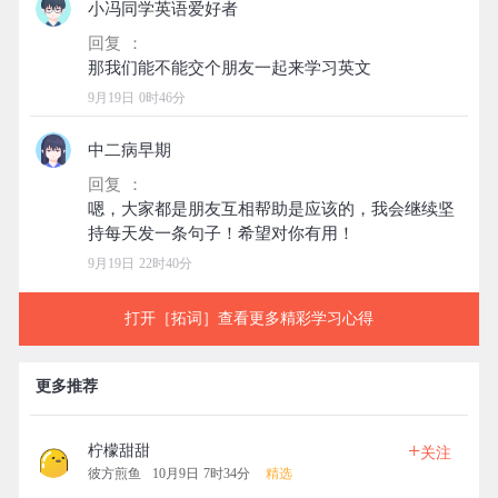
小冯同学英语爱好者
回复 ：
9月19日 0时46分
中二病早期
回复 ：
嗯，大家都是朋友互相帮助是应该的，我会继续坚
9月19日 22时40分
打开［拓词］查看更多精彩学习心得
更多推荐
+
柠檬甜甜
关注
彼方煎鱼
10月9日 7时34分
精选