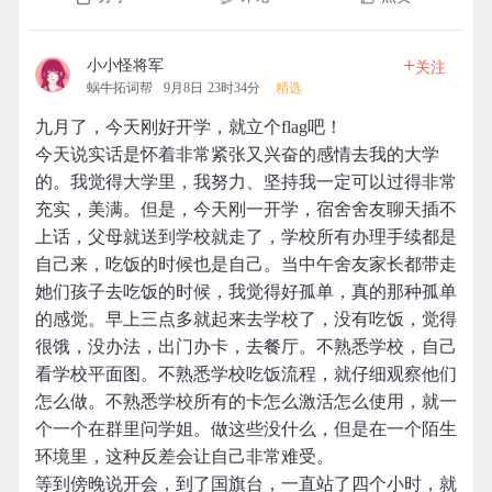
+
小小怪将军
关注
蜗牛拓词帮
9月8日 23时34分
精选
九月了，今天刚好开学，就立个flag吧！
今天说实话是怀着非常紧张又兴奋的感情去我的大学
的。我觉得大学里，我努力、坚持我一定可以过得非常
充实，美满。但是，今天刚一开学，宿舍舍友聊天插不
上话，父母就送到学校就走了，学校所有办理手续都是
自己来，吃饭的时候也是自己。当中午舍友家长都带走
她们孩子去吃饭的时候，我觉得好孤单，真的那种孤单
的感觉。早上三点多就起来去学校了，没有吃饭，觉得
很饿，没办法，出门办卡，去餐厅。不熟悉学校，自己
看学校平面图。不熟悉学校吃饭流程，就仔细观察他们
怎么做。不熟悉学校所有的卡怎么激活怎么使用，就一
个一个在群里问学姐。做这些没什么，但是在一个陌生
环境里，这种反差会让自己非常难受。
等到傍晚说开会，到了国旗台，一直站了四个小时，就