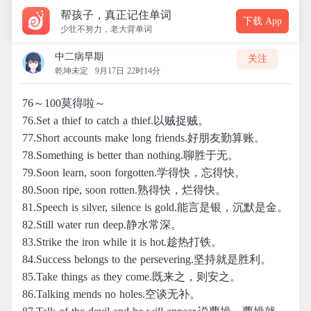
帮孩子，真正记住单词
下载 App
少壮不努力，老大背单词
中二病早期
关注
乾坤未定
9月17日 22时14分
76～100莫得啦～
76.Set a thief to catch a thief.以贼捉贼。
77.Short accounts make long friends.好朋友勤算账。
78.Something is better than nothing.聊胜于无。
79.Soon learn, soon forgotten.学得快，忘得快。
80.Soon ripe, soon rotten.熟得快，烂得快。
81.Speech is silver, silence is gold.能言是银，沉默是金。
82.Still water run deep.静水常深。
83.Strike the iron while it is hot.趁热打铁。
84.Success belongs to the persevering.坚持就是胜利。
85.Take things as they come.既来之，则安之。
86.Talking mends no holes.空谈无补。