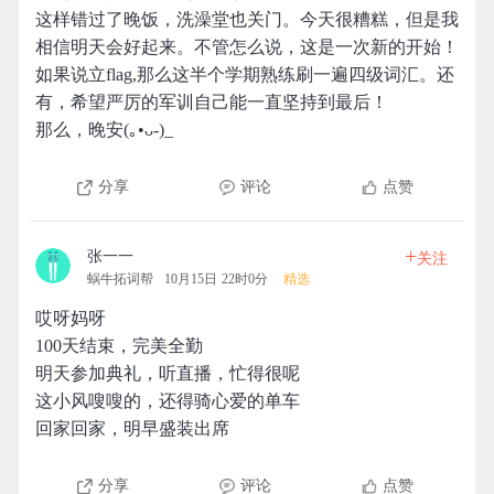
这样错过了晚饭，洗澡堂也关门。今天很糟糕，但是我
相信明天会好起来。不管怎么说，这是一次新的开始！
如果说立flag,那么这半个学期熟练刷一遍四级词汇。还
有，希望严厉的军训自己能一直坚持到最后！
那么，晚安(｡•ᴗ-)_
分享
评论
点赞
+
张一一
关注
蜗牛拓词帮
10月15日 22时0分
精选
哎呀妈呀
100天结束，完美全勤
明天参加典礼，听直播，忙得很呢
这小风嗖嗖的，还得骑心爱的单车
回家回家，明早盛装出席
分享
评论
点赞