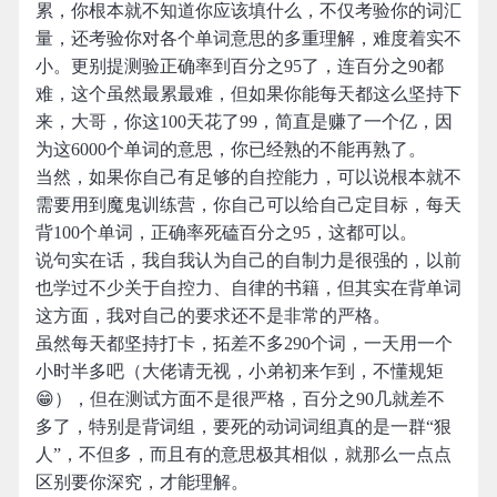
累，你根本就不知道你应该填什么，不仅考验你的词汇
量，还考验你对各个单词意思的多重理解，难度着实不
小。更别提测验正确率到百分之95了，连百分之90都
难，这个虽然最累最难，但如果你能每天都这么坚持下
来，大哥，你这100天花了99，简直是赚了一个亿，因
为这6000个单词的意思，你已经熟的不能再熟了。
当然，如果你自己有足够的自控能力，可以说根本就不
需要用到魔鬼训练营，你自己可以给自己定目标，每天
背100个单词，正确率死磕百分之95，这都可以。
说句实在话，我自我认为自己的自制力是很强的，以前
也学过不少关于自控力、自律的书籍，但其实在背单词
这方面，我对自己的要求还不是非常的严格。
虽然每天都坚持打卡，拓差不多290个词，一天用一个
小时半多吧（大佬请无视，小弟初来乍到，不懂规矩
😁），但在测试方面不是很严格，百分之90几就差不
多了，特别是背词组，要死的动词词组真的是一群“狠
人”，不但多，而且有的意思极其相似，就那么一点点
区别要你深究，才能理解。