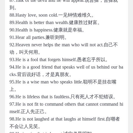
87.Talk of the devil and he will appear.说曹操，曹操就
到。
88.Hasty love, soon cold.一见钟情难维久。
89.Health is better than wealth.健康胜过财富。
90.Health is happiness.健康就是幸福。
91.Hear all parties.兼听则明。
92.Heaven never helps the man who will not act.自己不
动，叫天何用。
93.He is a fool that forgets himself.愚者忘乎所以。
94.He is a good friend that speaks well of us behind our ba
cks.背后说好话，才是真朋友。
95.He is a wise man who speaks little.聪明不是挂在嘴
上。
96.He is lifeless that is faultless.只有死人才不犯错误。
97.He is not fit to command others that cannot command hi
mself.正人先正己。
98.He is not laughed at that laughs at himself first.自嘲者
不会让人见笑。