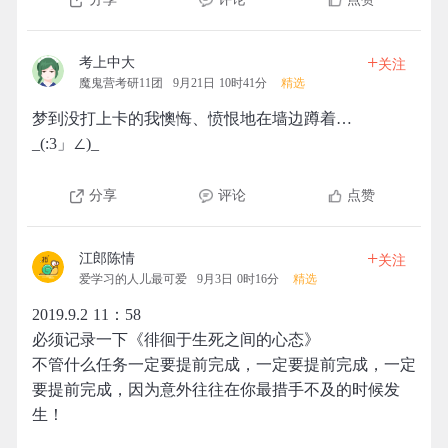
+
考上中大
关注
魔鬼营考研11团
9月21日 10时41分
精选
梦到没打上卡的我懊悔、愤恨地在墙边蹲着…
_(:3」∠)_
分享
评论
点赞
+
江郎陈情
关注
爱学习的人儿最可爱
9月3日 0时16分
精选
2019.9.2 11：58
必须记录一下《徘徊于生死之间的心态》
不管什么任务一定要提前完成，一定要提前完成，一定
要提前完成，因为意外往往在你最措手不及的时候发
生！