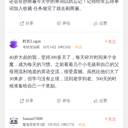
还会在抄两遍今天学的单词以防忘记！记得经常忘得单
词加入收藏 任务做完了就去刷两遍。
分享
评论
点赞
+
村长Logan
关注
考研加油喔
10月14日 10时20分
精选
40岁大叔的我，坚持300多天了，每天碎片时间来个全
魔，成为每天的习惯。之前看着几个小毛孩和自己的父
母用流利地道的英语交流，很受震撼。虽然比他们大了
30来岁，但学习没有止境，活到老学到老。500天的时
候准备给自己一个奖励。
分享
评论
点赞
+
Samuel7000
关注
魔鬼营留学3团
9月28日 19时37分
精选