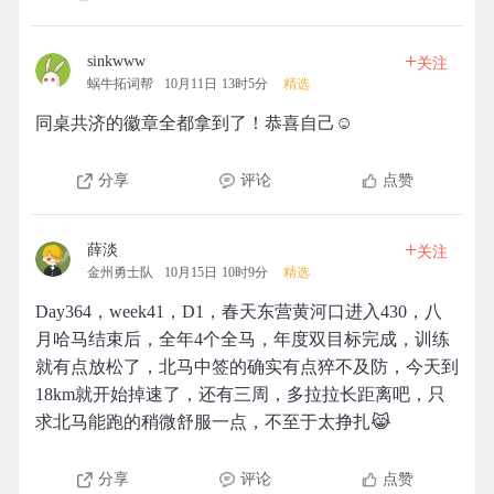
+
sinkwww
关注
蜗牛拓词帮
10月11日 13时5分
精选
同桌共济的徽章全都拿到了！恭喜自己☺️
分享
评论
点赞
+
薛淡
关注
金州勇士队
10月15日 10时9分
精选
Day364，week41，D1，春天东营黄河口进入430，八
月哈马结束后，全年4个全马，年度双目标完成，训练
就有点放松了，北马中签的确实有点猝不及防，今天到
18km就开始掉速了，还有三周，多拉拉长距离吧，只
求北马能跑的稍微舒服一点，不至于太挣扎😹
分享
评论
点赞