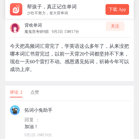
帮孩子，真正记住单词
下载 App
少壮不努力，老大背单词
背啥单词
关注
魔鬼营考研9团
9月2日 15时17分
今天把高频词汇背完了，学英语这么多年了，从来没把
哪本词汇书背完过，以前一天背20个词都坚持不下来，
现在一天60个雷打不动。感恩遇见拓词，祈祷今年可以
成功上岸。
评论 2
点赞
拓词小兔助手
回复 ：
9月2日 16时10分