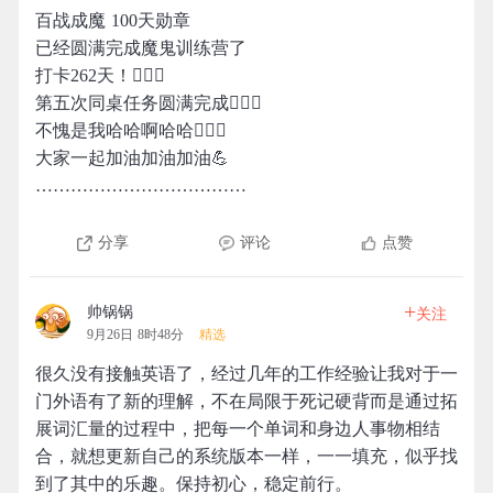
百战成魔 100天勋章
已经圆满完成魔鬼训练营了
打卡262天！🙆🏻‍♀️
第五次同桌任务圆满完成🙇🏻‍♀️
不愧是我哈哈啊哈哈🙇🏾‍♀️
大家一起加油加油加油💪
………………………………
分享
评论
点赞
+
帅锅锅
关注
9月26日 8时48分
精选
很久没有接触英语了，经过几年的工作经验让我对于一
门外语有了新的理解，不在局限于死记硬背而是通过拓
展词汇量的过程中，把每一个单词和身边人事物相结
合，就想更新自己的系统版本一样，一一填充，似乎找
到了其中的乐趣。保持初心，稳定前行。