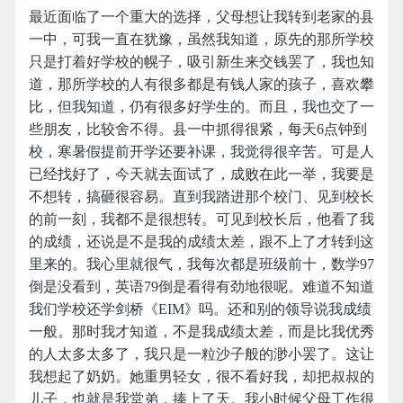
最近面临了一个重大的选择，父母想让我转到老家的县
一中，可我一直在犹豫，虽然我知道，原先的那所学校
只是打着好学校的幌子，吸引新生来交钱罢了，我也知
道，那所学校的人有很多都是有钱人家的孩子，喜欢攀
比，但我知道，仍有很多好学生的。而且，我也交了一
些朋友，比较舍不得。县一中抓得很紧，每天6点钟到
校，寒暑假提前开学还要补课，我觉得很辛苦。可是人
已经找好了，今天就去面试了，成败在此一举，我要是
不想转，搞砸很容易。直到我踏进那个校门、见到校长
的前一刻，我都不是很想转。可见到校长后，他看了我
的成绩，还说是不是我的成绩太差，跟不上了才转到这
里来的。我心里就很气，我每次都是班级前十，数学97
倒是没看到，英语79倒是看得有劲地很呢。难道不知道
我们学校还学剑桥《EIM》吗。还和别的领导说我成绩
一般。那时我才知道，不是我成绩太差，而是比我优秀
的人太多太多了，我只是一粒沙子般的渺小罢了。这让
我想起了奶奶。她重男轻女，很不看好我，却把叔叔的
儿子，也就是我堂弟，捧上了天。我小时候父母工作很