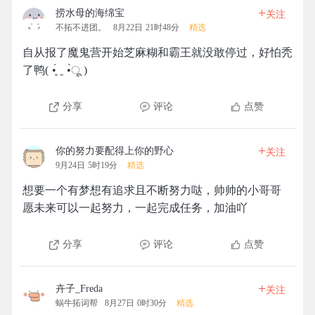
+
捞水母的海绵宝
关注
不拓不进团。
8月22日 21时48分
精选
自从报了魔鬼营开始芝麻糊和霸王就没敢停过，好怕秃
了鸭( •̥́ ˍ •̀ू )
分享
评论
点赞
+
你的努力要配得上你的野心
关注
9月24日 5时19分
精选
想要一个有梦想有追求且不断努力哒，帅帅的小哥哥
愿未来可以一起努力，一起完成任务，加油吖
分享
评论
点赞
+
卉子_Freda
关注
蜗牛拓词帮
8月27日 0时30分
精选