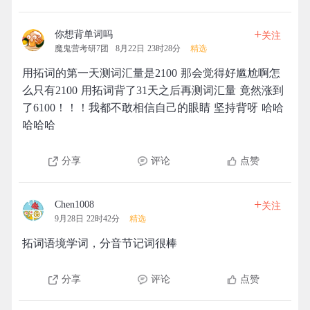
+
你想背单词吗
关注
魔鬼营考研7团
8月22日 23时28分
精选
用拓词的第一天测词汇量是2100 那会觉得好尴尬啊怎
么只有2100 用拓词背了31天之后再测词汇量 竟然涨到
了6100！！！我都不敢相信自己的眼睛 坚持背呀 哈哈
哈哈哈
分享
评论
点赞
+
Chen1008
关注
9月28日 22时42分
精选
拓词语境学词，分音节记词很棒
分享
评论
点赞