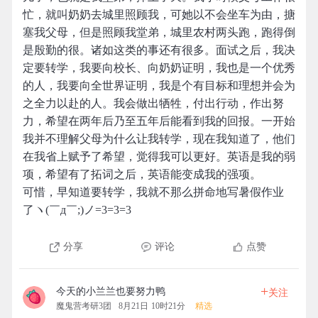
忙，就叫奶奶去城里照顾我，可她以不会坐车为由，搪
塞我父母，但是照顾我堂弟，城里农村两头跑，跑得倒
是殷勤的很。诸如这类的事还有很多。面试之后，我决
定要转学，我要向校长、向奶奶证明，我也是一个优秀
的人，我要向全世界证明，我是个有目标和理想并会为
之全力以赴的人。我会做出牺牲，付出行动，作出努
力，希望在两年后乃至五年后能看到我的回报。一开始
我并不理解父母为什么让我转学，现在我知道了，他们
在我省上赋予了希望，觉得我可以更好。英语是我的弱
项，希望有了拓词之后，英语能变成我的强项。
可惜，早知道要转学，我就不那么拼命地写暑假作业
了ヽ(￣д￣;)ノ=3=3=3
分享
评论
点赞
+
今天的小兰兰也要努力鸭
关注
魔鬼营考研3团
8月21日 10时21分
精选