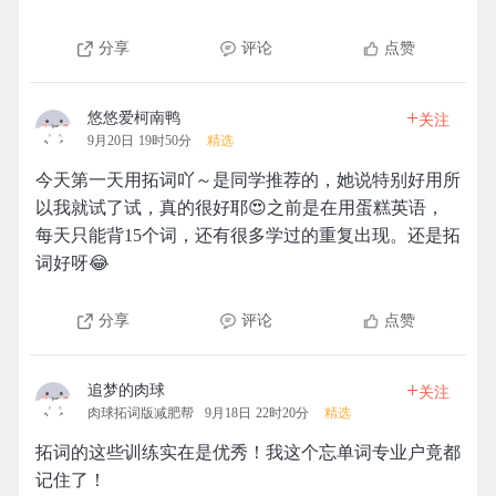
分享
评论
点赞
+
悠悠爱柯南鸭
关注
9月20日 19时50分
精选
今天第一天用拓词吖～是同学推荐的，她说特别好用所
以我就试了试，真的很好耶😍之前是在用蛋糕英语，
每天只能背15个词，还有很多学过的重复出现。还是拓
词好呀😂
分享
评论
点赞
+
追梦的肉球
关注
肉球拓词版减肥帮
9月18日 22时20分
精选
拓词的这些训练实在是优秀！我这个忘单词专业户竟都
记住了！