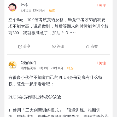
+
叶梓
关注
9月12日 13时38分
精选
立个flag，10.9省考试英语及格，毕竟中考才53的我要
求不能太高，说道做到，然后等期末的时候能考进全校
前300，我就很满意了，加油＾０＾~
分享
评论
点赞
+
7楼的帅牛
关注
蜗牛拓词帮
9月19日 21时31分
精选
有很多小伙伴不知道自己的PLUS身份到底有什么特
权，随兔一起来看看吧：
PLUS会员有哪些特权🤔🤔🤔
1. 使用「三大创新训练模式」：语境训练、推断训
练、拼读训练，帮助你更好地掌握单词，学好英语👍👍