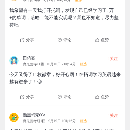
蜗牛拓词帮
9月19日 18时10分
精选
我希望有一天我打开托词，发现自己已经学习了1万
+的单词，哈哈，能不能实现呢？我也不知道，尽力坚
持吧
分享
评论
点赞
+
田侑宴
关注
魔鬼营up11团
10月10日 21时34分
精选
今天又得了11枚徽章，好开心啊！在拓词学习英语越来
越有进步了！😉
分享
评论
点赞
+
黝黑蜗壳60e
关注
魔鬼营考研1团
9月19日 10时16分
精选