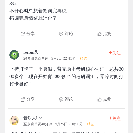
392
不开心时总想着拓词完再说
拓词完后情绪就消化了
分享
评论
点赞
+
forfun风
关注
20考研党背单词
9月2日 22时3分
精选
坚持打卡了一个暑假，背完两本考研核心词汇，总共30
00多个，现在开始背5000多个的考研词汇，零碎时间打
打卡挺好！
分享
评论
点赞
+
音乐人Leo
关注
至少背单词40分钟
9月25日 23时56分
精选