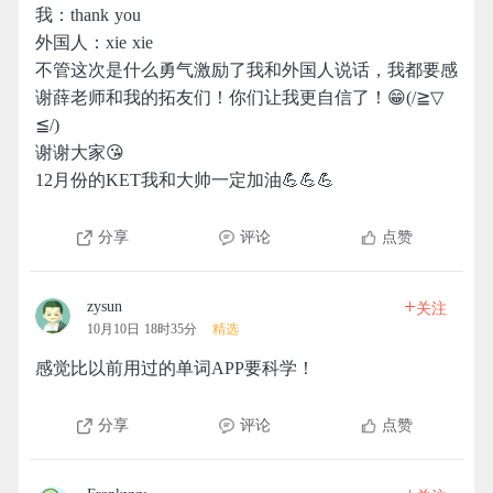
我：thank you
外国人：xie xie
不管这次是什么勇气激励了我和外国人说话，我都要感
谢薛老师和我的拓友们！你们让我更自信了！😁(/≧▽
≦/)
谢谢大家😘
12月份的KET我和大帅一定加油💪💪💪
分享
评论
点赞
+
zysun
关注
10月10日 18时35分
精选
感觉比以前用过的单词APP要科学！
分享
评论
点赞