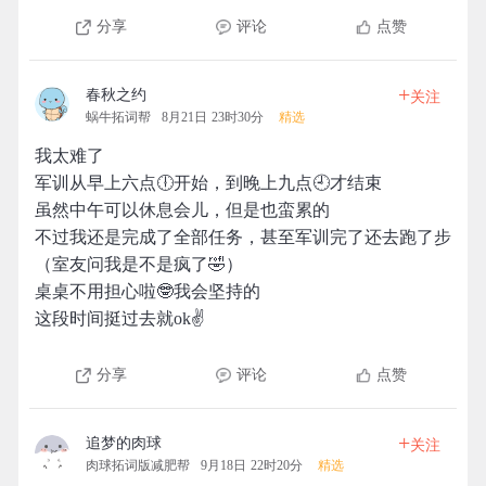
分享
评论
点赞
+
春秋之约
关注
蜗牛拓词帮
8月21日 23时30分
精选
我太难了
军训从早上六点🕕开始，到晚上九点🕘才结束
虽然中午可以休息会儿，但是也蛮累的
不过我还是完成了全部任务，甚至军训完了还去跑了步
（室友问我是不是疯了🤣）
桌桌不用担心啦🤓我会坚持的
这段时间挺过去就ok✌
分享
评论
点赞
+
追梦的肉球
关注
肉球拓词版减肥帮
9月18日 22时20分
精选