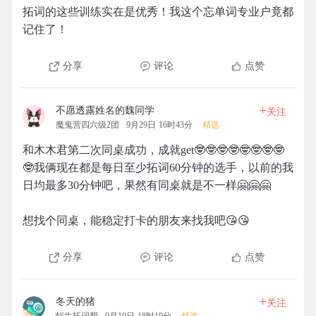
拓词的这些训练实在是优秀！我这个忘单词专业户竟都
记住了！
分享
评论
点赞
+
不愿透露姓名的魏同学
关注
魔鬼营四六级2团
9月29日 16时43分
精选
和木木君第二次同桌成功，成就get🤓🤓🤓🤓🤓🤓🤓🤓
🤓我俩现在都是每日至少拓词60分钟的选手，以前的我
日均最多30分钟吧，果然有同桌就是不一样🤗🤗🤗
想找个同桌，能稳定打卡的朋友来找我吧😘😘
分享
评论
点赞
+
冬天的猪
关注