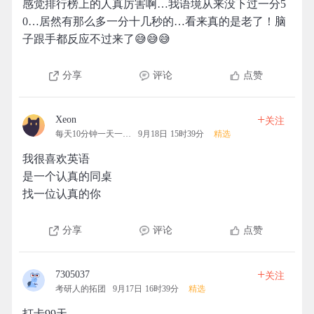
感觉排行榜上的人真厉害啊…我语境从来没下过一分5
0…居然有那么多一分十几秒的…看来真的是老了！脑
子跟手都反应不过来了😅😅😅
分享
评论
点赞
+
Xeon
关注
每天10分钟一天一清人
9月18日 15时39分
精选
我很喜欢英语
是一个认真的同桌
找一位认真的你
分享
评论
点赞
+
7305037
关注
考研人的拓团
9月17日 16时39分
精选
打卡99天