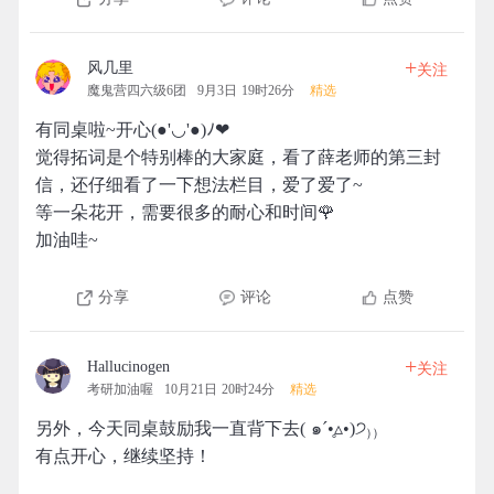
+
风几里
关注
魔鬼营四六级6团
9月3日 19时26分
精选
有同桌啦~开心(●'◡'●)ﾉ❤
觉得拓词是个特别棒的大家庭，看了薛老师的第三封
信，还仔细看了一下想法栏目，爱了爱了~
等一朵花开，需要很多的耐心和时间🌹
加油哇~
分享
评论
点赞
+
Hallucinogen
关注
考研加油喔
10月21日 20时24分
精选
另外，今天同桌鼓励我一直背下去( ๑ˊ•̥▵•)੭₎₎
有点开心，继续坚持！