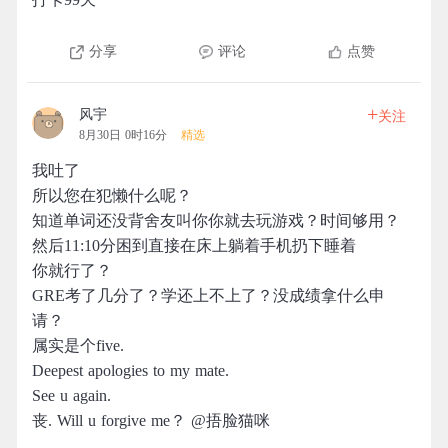
分享
评论
点赞
+
风宇
关注
8月30日 0时16分
精选
我吐了
所以您在犯懒什么呢？
知道单词还没背舍友叫你你就去玩游戏？时间够用？
然后11:10分困到直接在床上躺着手机扔下睡着
你就行了？
GRE考了几分了？学还上不上了？没成绩拿什么申
请？
属实是个five.
Deepest apologies to my mate.
See u again.
丧. Will u forgive me？ @捂脸猫咪