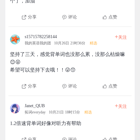
个了，加油
分享
评论
点赞
+
s15715782258144
关注
我的英语我的团
10月26日 21时36分
精选
坚持了三天，感觉背单词也没那么累，没那么枯燥嘛
😊😝
希望可以坚持下去哦！！😜😙
分享
评论
点赞
+
Janet_QUB
关注
拓词everyday
10月21日 18时15分
精选
1.2倍速背单词好像对听力有帮助
分享
评论
点赞