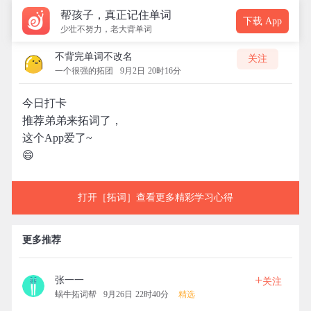
帮孩子，真正记住单词
下载 App
少壮不努力，老大背单词
不背完单词不改名
关注
一个很强的拓团
9月2日 20时16分
今日打卡
推荐弟弟来拓词了，
这个App爱了~
😄
打开［拓词］查看更多精彩学习心得
更多推荐
+
张一一
关注
蜗牛拓词帮
9月26日 22时40分
精选