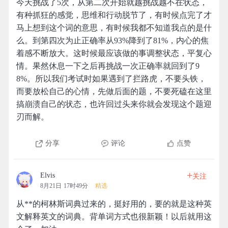
今天挑战了5次，从第二次开始就越挑战越不在状态，
有种抓狂的感觉，思维和行动脱节了，有时候点完了才
马上想到这个词的意思，有时候我都不知道我点的是什
么。到第四次为止正确率从93%降到了81%，内心的焦
着感不断放大。这时候最应该做的事调整状态，平复心
情。果然休息一下之后再挑战一次正确率就回到了9
8%。所以我们考试时如果遇到了拦路虎，不要头铁，
而要放松自己的心情，先做后面的题，不要死磕在这里
搞崩溃自己的状态，也许回过头来你就会发现这个题迎
刃而解。
分享
评论
点赞
+
Elvis
关注
8月21日 17时49分
精选
从**的柯林斯词典过来的，挺好用的，要的就是这种英
文解释英文的词典。背单词方式也很新颖！以后就用这