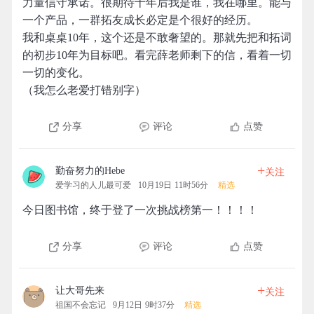
力量信守承诺。很期待十年后我是谁，我在哪里。能与
一个产品，一群拓友成长必定是个很好的经历。
我和桌桌10年，这个还是不敢奢望的。那就先把和拓词
的初步10年为目标吧。看完薛老师剩下的信，看着一切
一切的变化。
（我怎么老爱打错别字）
分享
评论
点赞
+
勤奋努力的Hebe
关注
爱学习的人儿最可爱
10月19日 11时56分
精选
今日图书馆，终于登了一次挑战榜第一！！！！
分享
评论
点赞
+
让大哥先来
关注
祖国不会忘记
9月12日 9时37分
精选