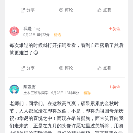
分享
评论
点赞
+
我是Ting
关注
9月25日 0时22分
精选
每次难过的时候就打开拓词看看，看到自己落后了然后
就更难过了😥
分享
评论
点赞
+
陈发财
关注
土木三班陈同学
9月28日 13时46分
精选
老师们，同学们。在这秋高气爽，硕果累累的金秋时
节，人人都沉浸在即将放假，不是，即将为祖国母亲庆
祝70华诞的喜悦之中！而现在昂首挺胸，面带笑容向我
们走来的，正是在九月的头像许愿帖里过关斩将，用努