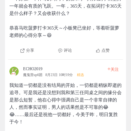
一年就会有质的飞跃。一年，365天，在拓词打卡365天
是什么样子？又会收获什么？
恭喜马吃菠萝打卡365天～小板凳已坐好，等着听菠萝
老师的心得分享～😆
分享
评论
点赞
+
ECHO2019
关注
魔鬼营up6团
8月23日 10时19分
精选
我知道一切都是没有结局的开始，一切都是稍纵即逝的
追寻。可是我还是没想到我和第三任同桌之间的缘分会
是那么短暂，他在心得中强调自己是一个非常自律的
人，然而事实证明，男人的话果然是不可靠的😂
😂……最后还是祝他一切都好，今美于昨，明日复胜
于今！