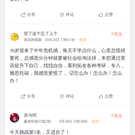
分享
评论
点赞
+
背了这个忘了上个
关注
英语的萌新
10月24日 17时51分
精选
30岁迎来了中年危机感，每天不学点什么，心里总慌得
要死，总感觉分分钟就要被社会给淘汰掉，本想通过英
语提升下自己，找找自信，看到拓友各种考研，专八，
雅思托福，我感觉更慌了， 🥵怎么办！怎么办！怎么
办！
分享
评论
点赞
+
吴与同
关注
蒙彼利埃15级2班拓团
9月18日 22时28分
精选
今天挑战第5名，又进步了！