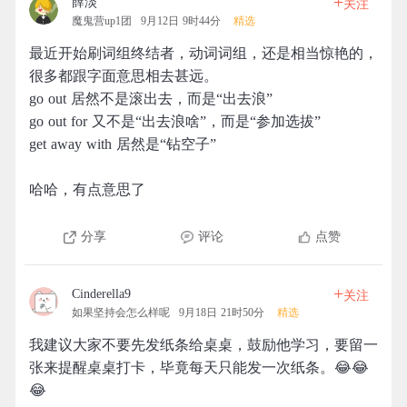
+
薛淡
关注
魔鬼营up1团
9月12日 9时44分
精选
最近开始刷词组终结者，动词词组，还是相当惊艳的，
很多都跟字面意思相去甚远。
go out 居然不是滚出去，而是“出去浪”
go out for 又不是“出去浪啥”，而是“参加选拔”
get away with 居然是“钻空子”
哈哈，有点意思了
分享
评论
点赞
+
Cinderella9
关注
如果坚持会怎么样呢
9月18日 21时50分
精选
我建议大家不要先发纸条给桌桌，鼓励他学习，要留一
张来提醒桌桌打卡，毕竟每天只能发一次纸条。😂😂
😂