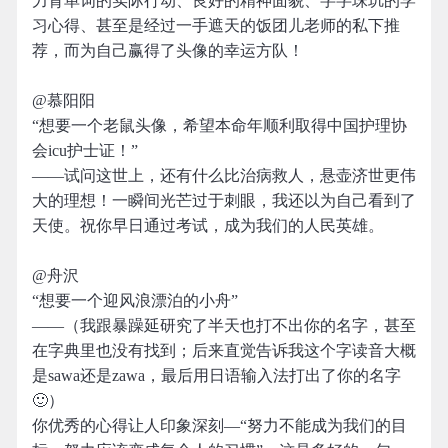
力背单词的实际行动、良好的精神面貌、字字珠玑的学
习心得、甚至是经过一手遮天的饭团儿老师的私下推
荐，而为自己赢得了头像的幸运方队！
@慕阳阳
“想要一个老鼠头像，希望本命年顺利取得中国护理协
会icu护士证！”
——试问这世上，还有什么比治病救人，悬壶济世更伟
大的理想！一瞬间光芒过于刺眼，我还以为自己看到了
天使。祝你早日通过考试，成为我们的人民英雄。
@舟沢
“想要一个迎风浪漂泊的小舟”
——（我跟暴躁延研究了半天也打不出你的名字，甚至
在字典里也没有找到；后来直觉告诉我这个字读音大概
是sawa还是zawa，最后用日语输入法打出了你的名字
🙂）
你优秀的心得让人印象深刻—“努力不能成为我们的目