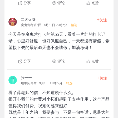
分享
评论
点赞
+
二火火呀
关注
魔鬼营考研5团
8月31日 22时2分
精选
今天是在魔鬼营打卡的第55天，看着一片红的打卡记
录，心里好舒服，也好佩服自己，一天都没有请假，希
望接下去的最后45天也不会请假，加油考研！
分享
评论
点赞
+
张一一
关注
蜗牛拓词帮
9月1日 11时27分
精选
看了薛老师的信，不知道说什么么。
很开心我们的付费对小拓们起到了支持作用，这个产品
值得我们付费。祝拓词越来越好
既然是十年之约，我要参与，不是一句空话，尽最大的