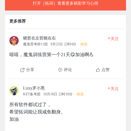
打开［拓词］查看更多精彩学习心得
更多推荐
+
晓哲在左哲晓在右
关注
魔鬼营考研11团
9月23日 22时4分
精选
嘻嘻，魔鬼训练营第一个21天😋加油啊💪
分享
评论
点赞
+
Lizzy罗小黑
关注
KET备考团
10月18日 22时10分
精选
所有软件都试过了，
希望拓词能让我咸鱼翻身。
加油