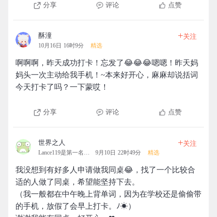
分享
评论
点赞
+
酥潼
关注
10月16日 16时9分
精选
啊啊啊，昨天成功打卡！忘发了😂😂😂嗯嗯！昨天妈
妈头一次主动给我手机！~本来好开心，麻麻却说括词
今天打卡了吗？一下蒙哎！
分享
评论
点赞
+
世界之人
关注
Lance119是第一名的拓团
9月10日 22时49分
精选
我没想到有好多人申请做我同桌😂，找了一个比较合
适的人做了同桌，希望能坚持下去。
（我一般都在中午晚上背单词，因为在学校还是偷偷带
的手机，放假了会早上打卡。ﾉ☀）