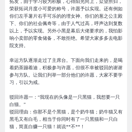
拓友，由于学习较为积极，心得阳光向上，众望所归，
荣获拓词月度小可爱的称号，许愿予以实现。还有例如
你们左手薯片右手可乐的的埋女神、你们的葱之公主殿
下、你们的社会佩奇等，由于人气过高，呼声达到复数
以上，予以实现。另外小黑是幕后大佬要求的，我怕影
响小卖部的零食储备，不敢拒绝。希望大家多多去电影
院支持。
幸运方队逐渐走过了主席台。下面向我们走来的，是喝
着奶茶蹦着迪，积极参与许愿，但很不幸被驳回的谢谢
参与方队。让我们列举一部分他们的许愿，大家不要学
习，引以为戒。
驳回许愿一：“我现在的头像是一只黑猫，我想要一只
白猫。”
驳回理由：你那不是个黑猫，是个奶牛猫；奶牛猫又有
黑毛又有白毛，相当于你同时有了一只黑猫和一只白
猫，简直白赚一只猫！就说**不**！