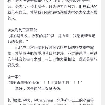
标，努力应该变成每个人的习惯”。这是多好的一句
话。努力若不带上脑子，只为努力而努力，那被感动的
就只有自己。希望我们都能在拓词成为把努力变成习惯
的人。
@大海豹卫宫巨侠
“掉的是头发，收获的是知识，是力量！我想要琦玉老
师的头像。”
——记忆中卫宫巨侠有段时间始终在我的拓友榜中霸
榜，希望巨侠能够重现昔日的辉煌。不过讲道理，挨过
几年社会的毒打之后，与知识和力量相比，我还是更想
要头发。
@一串9
“我要杀老师的头像！！！土拨鼠尖叫！！！”
——拿好，这是你的土拨鼠头像。
其他例如@杙，@CarryFeng，@薄荷味云上的小猪等