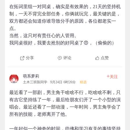
在拓词里组一对同桌，确实是有效果的，21天的坚持机
制，一天不背完全部任务，你俩就玩完，最关键的是，
双方都还会知道你谁导致分手的原因，各位都老实一
点。
当然，这只对有责任心的人管用。
我同桌很好，我要去抢别的好同桌了😍，（偷偷的）
分享
评论
点赞
+
萌系萝莉
关注
土木三班陈同学
9月24日 6时26分
精选
最近看了一部剧，男主角干啥啥不行，吃啥啥不剩，只
有吉它坚持练了一年，最后给朋友们开了一个小型的演
唱会。最近还看了一部动漫，一年时间，男主角学会了
所有的技能，老师离开了他。
一年好似一个神奇的时间，彷佛和学习有关的事情坚持