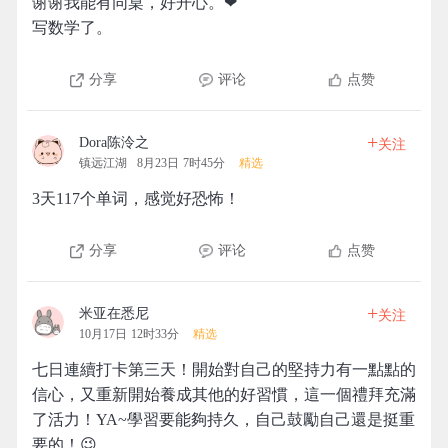
谢谢我能有同桌，好开心。❤
写数学了。
分享
评论
点赞
+
Dora陈泠之
关注
镇远江湖
8月23日 7时45分
精选
3天117个单词，感觉好恐怖！
分享
评论
点赞
+
米亚在悉尼
关注
10月17日 12时33分
精选
七日連續打卡第三天！開始對自己的堅持力有一點點的
信心，又重新開始養成其他的好習慣，這一個禮拜充滿
了活力！YA~學習要能夠持久，自己鼓勵自己還是挺重
要的！😉