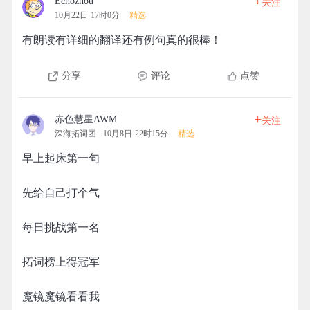
+
Echozhou
关注
10月22日 17时0分
精选
有朗读有详细的翻译还有例句真的很棒！
分享
评论
点赞
+
赤色慧星AWM
关注
深海拓词团
10月8日 22时15分
精选
早上起床第一句
先给自己打个气
每日挑战第一名
拓词榜上得冠军
魔镜魔镜看看我