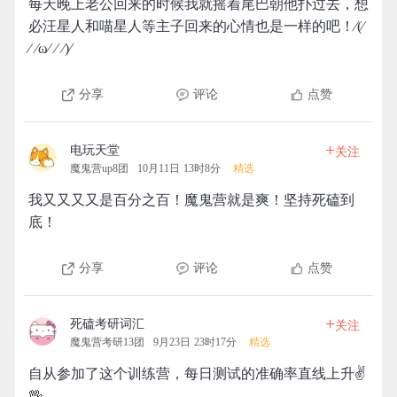
每天晚上老公回来的时候我就摇着尾巴朝他扑过去，想
必汪星人和喵星人等主子回来的心情也是一样的吧！⁄(⁄
⁄ ⁄ω⁄ ⁄ ⁄)⁄
分享
评论
点赞
+
电玩天堂
关注
魔鬼营up8团
10月11日 13时8分
精选
我又又又又是百分之百！魔鬼营就是爽！坚持死磕到
底！
分享
评论
点赞
+
死磕考研词汇
关注
魔鬼营考研13团
9月23日 23时17分
精选
自从参加了这个训练营，每日测试的准确率直线上升✌
🖖