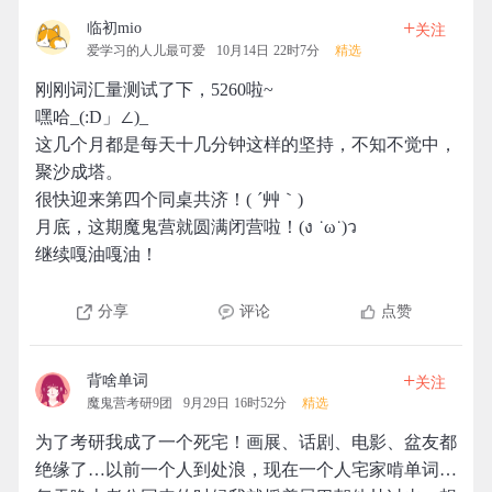
+
临初mio
关注
爱学习的人儿最可爱
10月14日 22时7分
精选
刚刚词汇量测试了下，5260啦~
嘿哈_(:D」∠)_
这几个月都是每天十几分钟这样的坚持，不知不觉中，
聚沙成塔。
很快迎来第四个同桌共济！( ´艸｀)
月底，这期魔鬼营就圆满闭营啦！(ง ˙ω˙)ว
继续嘎油嘎油！
分享
评论
点赞
+
背啥单词
关注
魔鬼营考研9团
9月29日 16时52分
精选
为了考研我成了一个死宅！画展、话剧、电影、盆友都
绝缘了…以前一个人到处浪，现在一个人宅家啃单词…