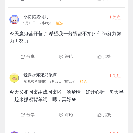
+
小拓拓拓词儿
关注
9月16日 15时49分
精选
今天魔鬼营开营了 希望我一分钱都不扣(ง •̀_•́)ง努力努
力再努力
分享
评论
点赞
+
我喜欢邓邓邓伦啊
关注
魔鬼营考研8团
9月12日 7时53分
精选
今天又和同桌组成同桌啦，哈哈哈，好开心呀，每天早
上起来抓紧背单词，嗯，真好❤️
分享
评论
点赞