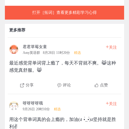
打开［拓词］查看更多精彩学习心得
更多推荐
+
君君草莓女童
关注
Amy英语群
8月28日 11时20分
精选
最近感觉背单词背上瘾了，每天不背就不爽。😹这种
感觉真舒服。😸
分享
评论
点赞
+
呀呀呀呀哦
关注
9月26日 20时10分
精选
用这个背单词真的会上瘾的，加油(ง •̀_•́)ง坚持就是胜
利✌