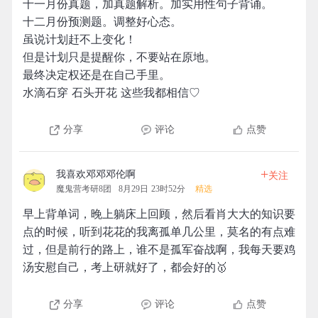
十一月份真题，加真题解析。加实用性句子背诵。
十二月份预测题。调整好心态。
虽说计划赶不上变化！
但是计划只是提醒你，不要站在原地。
最终决定权还是在自己手里。
水滴石穿 石头开花 这些我都相信♡
分享
评论
点赞
+
我喜欢邓邓邓伦啊
关注
魔鬼营考研8团
8月29日 23时52分
精选
早上背单词，晚上躺床上回顾，然后看肖大大的知识要
点的时候，听到花花的我离孤单几公里，莫名的有点难
过，但是前行的路上，谁不是孤军奋战啊，我每天要鸡
汤安慰自己，考上研就好了，都会好的🥇
分享
评论
点赞