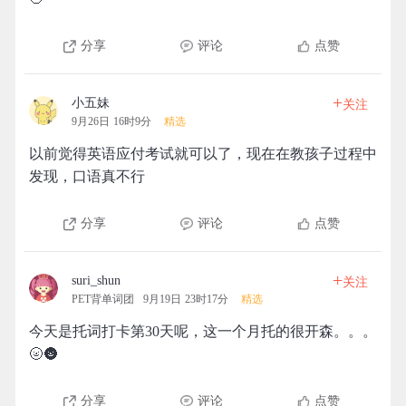
分享
评论
点赞
+
小五妹
关注
9月26日 16时9分
精选
以前觉得英语应付考试就可以了，现在在教孩子过程中
发现，口语真不行
分享
评论
点赞
+
suri_shun
关注
PET背单词团
9月19日 23时17分
精选
今天是托词打卡第30天呢，这一个月托的很开森。。。
🌝🌚
分享
评论
点赞