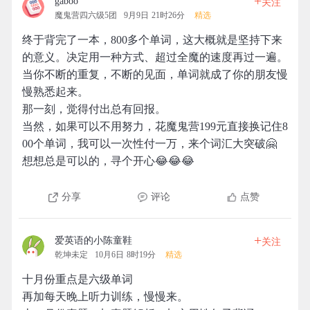
+
gaboo
关注
魔鬼营四六级5团
9月9日 21时26分
精选
终于背完了一本，800多个单词，这大概就是坚持下来
的意义。决定用一种方式、超过全魔的速度再过一遍。
当你不断的重复，不断的见面，单词就成了你的朋友慢
慢熟悉起来。
那一刻，觉得付出总有回报。
当然，如果可以不用努力，花魔鬼营199元直接换记住8
00个单词，我可以一次性付一万，来个词汇大突破🤗
想想总是可以的，寻个开心😂😂😂
分享
评论
点赞
+
爱英语的小陈童鞋
关注
乾坤未定
10月6日 8时19分
精选
十月份重点是六级单词
再加每天晚上听力训练，慢慢来。