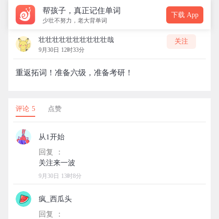
帮孩子，真正记住单词
下载 App
少壮不努力，老大背单词
壮壮壮壮壮壮壮壮壮壮哉
关注
9月30日 12时33分
重返拓词！准备六级，准备考研！
评论 5
点赞
从1开始
回复 ：
9月30日 13时8分
疯_西瓜头
回复 ：