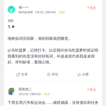
+
张一一
关注
蜗牛拓词帮
9月2日 22时39分
精选
369
💪🍀
地铁拓词完回家，省的回家就想睡觉。
@马吃菠萝，记得打卡。以后我叫你马吃菠萝时就证明
我看到的你是没有好好拓词，叫桌桌就代表我桌桌很
好。评判标准，看我心情。
分享
评论
点赞
+
田所浩二
关注
9月22日 23时56分
精选
下周五周六学校运动会……戒骄戒躁，没有项目和任务