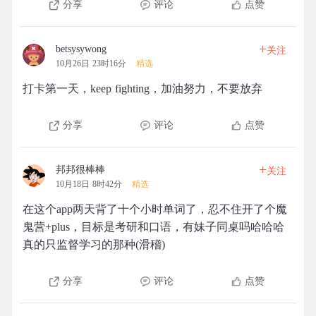
分享
评论
点赞
+
betsysywong
关注
10月26日 23时16分
精选
打卡第一天，keep fighting，加油努力，不要放弃
分享
评论
点赞
+
邦邦很棒棒
关注
10月18日 8时42分
精选
在这个app两天背了十个小时单词了，忍不住开了个魔
鬼营+plus，目标是考研和口语，有妹子同桌吗哈哈哈
真的只监督学习的那种(滑稽)
分享
评论
点赞