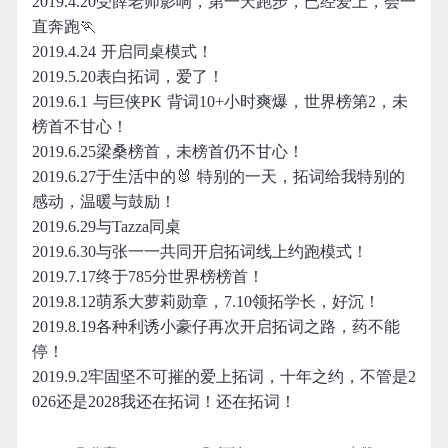
2019.4.20受薛老师影响，第一天跑步，已经爱上，会一
直奔跑🏃
2019.4.24 开启同桌模式！
2019.5.20表白拓词，爱了！
2019.6.1 与巨侠PK 背词10+小时爽爆，世界榜第2，未
榜首不甘心！
2019.6.25梁桑榜首，未榜首仍不甘心！
2019.6.27于生活中的🐰 特别的一天，拓词给我特别的
感动，温暖与鼓励！
2019.6.29与Tazza同桌
2019.6.30与张一一共同开启拓词线上约跑模式！
2019.7.17终于785分世界榜榜首！
2019.8.12萌系大萝莉勋章，7.10领拓学长，好沉！
2019.8.19各种利诱小豪仔再次开启拓词之路，药不能
停！
2019.9.2牢固坚不可摧的爱上拓词，十年之约，不管是2
026还是2028我还在拓词！还在拓词！