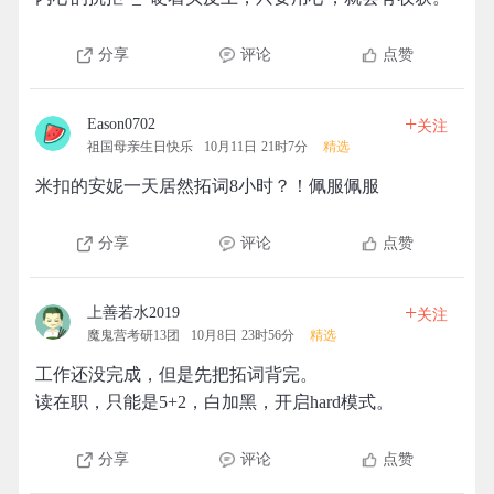
分享
评论
点赞
+
Eason0702
关注
祖国母亲生日快乐
10月11日 21时7分
精选
米扣的安妮一天居然拓词8小时？！佩服佩服
分享
评论
点赞
+
上善若水2019
关注
魔鬼营考研13团
10月8日 23时56分
精选
工作还没完成，但是先把拓词背完。
读在职，只能是5+2，白加黑，开启hard模式。
分享
评论
点赞