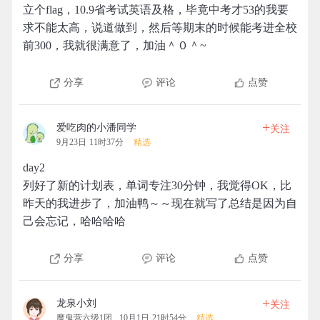
立个flag，10.9省考试英语及格，毕竟中考才53的我要
求不能太高，说道做到，然后等期末的时候能考进全校
前300，我就很满意了，加油＾０＾~
分享
评论
点赞
+
爱吃肉的小潘同学
关注
9月23日 11时37分
精选
day2
列好了新的计划表，单词专注30分钟，我觉得OK，比
昨天的我进步了，加油鸭～～现在就写了总结是因为自
己会忘记，哈哈哈哈
分享
评论
点赞
+
龙泉小刘
关注
魔鬼营六级1团
10月1日 21时54分
精选