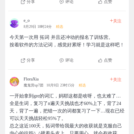
分享
评论
点赞
+
e_o
关注
8月29日 18时24分
精选
今天第一次用 拓词 并且还冲动的报名了训练营。
按着软件的方法记词，感觉好累呀！学习就是这样吧！
分享
评论
点赞
+
FloraXia
关注
魔鬼营up7团
10月9日 23时15分
精选
一开始拿到gre的词汇，妈耶这都是啥呀，也太难了…
全是生词，复习了n遍天天挑战也才60%上下，背了24
天，背了一遍，把错一次的词都复习了一下…现在已经
可以天天挑战轻松95%了。
总之这近100天，拓词带给我最大的收获就是克服自己
内心的抗拒^_^硬着头皮上，只要用心，就会有收获。