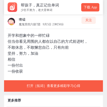
帮孩子，真正记住单词
下载 App
少壮不努力，老大背单词
噢磕
关注
魔鬼营四六级7团
9月5日 23时50分
开学和想象中的一样忙碌
但当你看见周围的人都在以自己的方式前进时，
不敢休息，不敢懈怠自己，只有向前
坚持，努力，加油
相信
一份付出
一份收获
打开［拓词］查看更多精彩学习心得
更多推荐