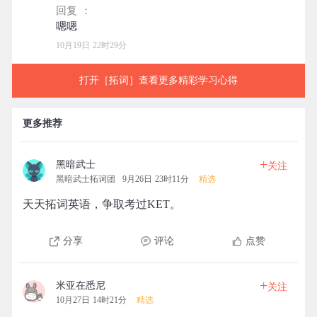
回复 ：
10月19日 22时29分
打开［拓词］查看更多精彩学习心得
更多推荐
+
黑暗武士
关注
黑暗武士拓词团
9月26日 23时11分
精选
天天拓词英语，争取考过KET。
分享
评论
点赞
+
米亚在悉尼
关注
10月27日 14时21分
精选