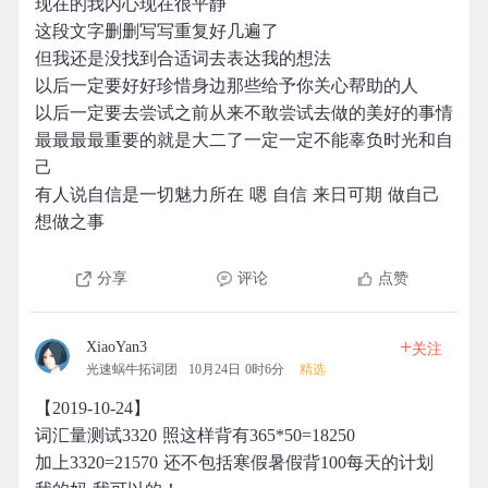
现在的我内心现在很平静
这段文字删删写写重复好几遍了
但我还是没找到合适词去表达我的想法
以后一定要好好珍惜身边那些给予你关心帮助的人
以后一定要去尝试之前从来不敢尝试去做的美好的事情
最最最最重要的就是大二了一定一定不能辜负时光和自
己
有人说自信是一切魅力所在 嗯 自信 来日可期 做自己
想做之事
分享
评论
点赞
+
XiaoYan3
关注
光速蜗牛拓词团
10月24日 0时6分
精选
【2019-10-24】
词汇量测试3320 照这样背有365*50=18250
加上3320=21570 还不包括寒假暑假背100每天的计划