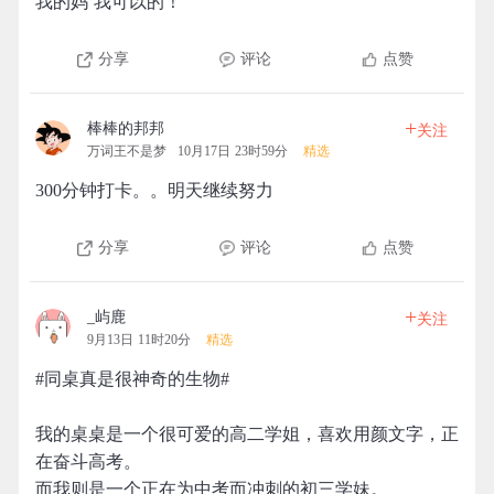
我的妈 我可以的！
分享
评论
点赞
+
棒棒的邦邦
关注
万词王不是梦
10月17日 23时59分
精选
300分钟打卡。。明天继续努力
分享
评论
点赞
+
_屿鹿
关注
9月13日 11时20分
精选
#同桌真是很神奇的生物#
我的桌桌是一个很可爱的高二学姐，喜欢用颜文字，正
在奋斗高考。
而我则是一个正在为中考而冲刺的初三学妹。