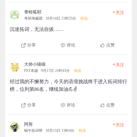
+
青蛙呱耶
关注
考研海贼团
10月14日 21时35分
精选
沉迷拓词，无法自拔……
分享
评论
点赞
+
大帅小喵喵
关注
PET卓越
9月17日 21时43分
精选
经过我的不懈努力，今天的语境挑战终于进入拓词排行
榜，位列第86名，继续加油💪✌️
分享
评论
点赞
+
阿剪
关注
蜗牛拓词帮
10月15日 15时4分
精选