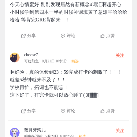
今天心情蛮好 刚刚发现居然有新概念4词汇啊超开心
小时候学到第四本一半的时候补课班黄了意难平哈哈哈
哈哈 等背完GRE背起来！！
分享
评论
点赞
+
choose7
关注
可粒煎鱼
9月21日 0时6分
精选
啊好险，真的体验到23：59完成打卡的刺激了！！！
就差5秒钟就来不及了！！
学校再忙，拓词也不能忘！
这下好了，打完卡就可以放心睡了(¦3[▓▓]
分享
评论
点赞
+
蓝月牙湾儿
关注
蜗牛拓词帮
9月24日 10时25分
精选