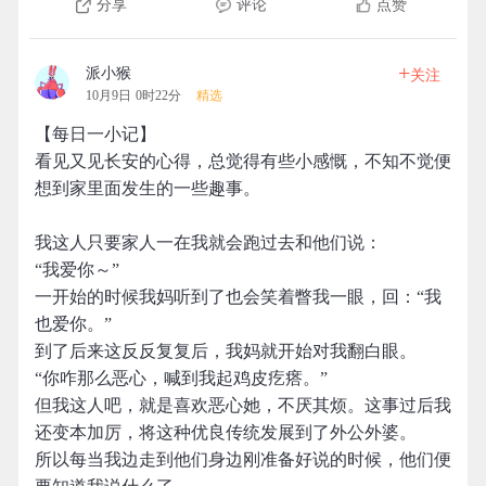
分享
评论
点赞
+
派小猴
关注
10月9日 0时22分
精选
【每日一小记】
看见又见长安的心得，总觉得有些小感慨，不知不觉便
想到家里面发生的一些趣事。
我这人只要家人一在我就会跑过去和他们说：
“我爱你～”
一开始的时候我妈听到了也会笑着瞥我一眼，回：“我
也爱你。”
到了后来这反反复复后，我妈就开始对我翻白眼。
“你咋那么恶心，喊到我起鸡皮疙瘩。”
但我这人吧，就是喜欢恶心她，不厌其烦。这事过后我
还变本加厉，将这种优良传统发展到了外公外婆。
所以每当我边走到他们身边刚准备好说的时候，他们便