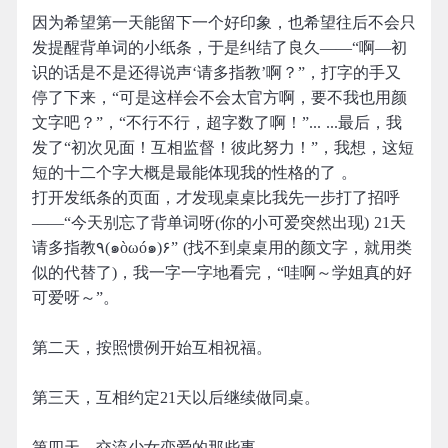
因为希望第一天能留下一个好印象，也希望往后不会只
发提醒背单词的小纸条，于是纠结了良久——“啊—初
识的话是不是还得说声‘请多指教’啊？”，打字的手又
停了下来，“可是这样会不会太官方啊，要不我也用颜
文字吧？”，“不行不行，超字数了啊！”... ...最后，我
发了“初次见面！互相监督！彼此努力！”，我想，这短
短的十二个字大概是最能体现我的性格的了 。
打开发纸条的页面，才发现桌桌比我先一步打了招呼
——“今天别忘了背单词呀(你的小可爱突然出现) 21天
请多指教٩(๑òωó๑)۶” (找不到桌桌用的颜文字，就用类
似的代替了)，我一字一字地看完，“哇啊～学姐真的好
可爱呀～”。
第二天，按照惯例开始互相祝福。
第三天，互相约定21天以后继续做同桌。
第四天，交流少女恋爱的那些事。