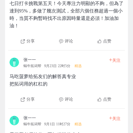
七日打卡挑戰第五天！今天專注力明顯的不夠，但為了
達到95%，多做了幾次測試，全部六個任務超過一個小
時，当質不夠暫時找不出原因時量還是必須！加油加
油！
分享
评论
点赞
+
张一一
关注
蜗牛拓词帮
9月23日 22时5分
精选
马吃菠萝给拓友们的解答真专业
把拓词用的杠杠的
分享
评论
点赞
+
张一一
关注
蜗牛拓词帮
9月1日 11时27分
精选