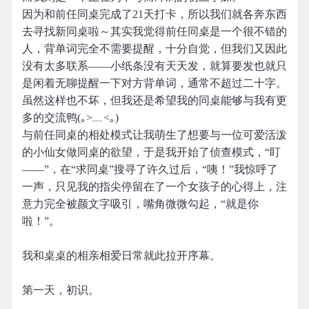
因为和前任同桌完成了21天打卡，所以我们就各奔东西
去寻找新同桌啦～其实我觉得前任同桌是一个很不错的
人，背单词完全不需要提醒，十分自觉，但我们又因此
没有太多联系——小纸条没有天天发，就算要发也就只
是闲着无聊提醒一下对方背单词，通常不超过二十字。
虽然这样也不坏，但我还是希望我的同桌能够与我有更
多的交流鸭(｡>﹏<｡)
与前任同桌的相处模式让我萌生了想要与一位可爱活泼
的小仙女做同桌的欲望，于是我开始了侦查模式，“盯
——”，在“求同桌”搜寻了许久过后，“咦！”我惊呼了
一声，只见我的指尖停留在了一个女孩子的心得上，注
意力完全被颜文字吸引，嘴角微微勾起，“就是你
啦！”。
我和桌桌的相亲相爱日常就此拉开序幕。
第一天，初识。