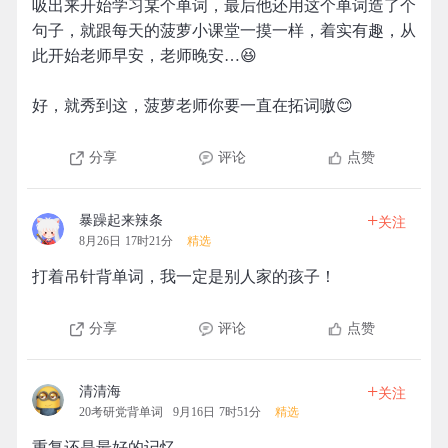
吸出来开始学习某个单词，最后他还用这个单词造了个
句子，就跟每天的菠萝小课堂一摸一样，着实有趣，从
此开始老师早安，老师晚安…😆
好，就秀到这，菠萝老师你要一直在拓词嗷😊
分享
评论
点赞
+
暴躁起来辣条
关注
8月26日 17时21分
精选
打着吊针背单词，我一定是别人家的孩子！
分享
评论
点赞
+
清清海
关注
20考研党背单词
9月16日 7时51分
精选
重复还是最好的记忆