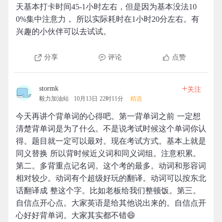
天基本打卡时间45-1小时左右，但是因为基本没法10
0%集中注意力， 所以实际耗时在1小时20分左右。有
兴趣的小伙伴可以去试试。
分享
评论
点赞
+
stormk
关注
毅力加油站
10月13日 22时11分
精选
今天再讲个背单词的心得吧。第一背单词之前 一定想
清楚背单词是为了什么。不是说考试时候这个单词你认
得。题目就一定可以最对。现在考试方式。基本上就是
同义替换 所以背时候近义词和同义词组。注意积累。
第二。多背重点记名词。这个考的最多。动词和形容词
相对较少。动词有个超级好玩的翻译。动词可以按东北
话翻译成 整这个字。比如老板给我们整顿饭。第三。
自信点开心点。大家英语是给其他说出来的。自信点开
心好好背单词。大家其实都不错😄