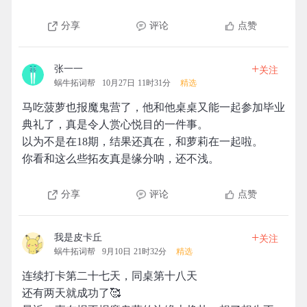
分享
评论
点赞
+
张一一
关注
蜗牛拓词帮
10月27日 11时31分
精选
马吃菠萝也报魔鬼营了，他和他桌桌又能一起参加毕业
典礼了，真是令人赏心悦目的一件事。
以为不是在18期，结果还真在，和萝莉在一起啦。
你看和这么些拓友真是缘分呐，还不浅。
分享
评论
点赞
+
我是皮卡丘
关注
蜗牛拓词帮
9月10日 21时32分
精选
连续打卡第二十七天，同桌第十八天
还有两天就成功了🥰