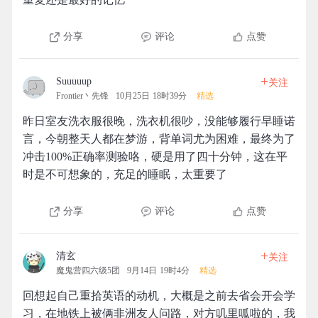
分享
评论
点赞
+
Suuuuup
关注
Frontier丶先锋
10月25日 18时39分
精选
昨日室友洗衣服很晚，洗衣机很吵，没能够履行早睡诺
言，今朝整天人都在梦游，背单词尤为困难，最终为了
冲击100%正确率测验咯，硬是用了四十分钟，这在平
时是不可想象的，充足的睡眠，太重要了
分享
评论
点赞
+
清玄
关注
魔鬼营四六级5团
9月14日 19时4分
精选
回想起自己重拾英语的动机，大概是之前去省会开会学
习，在地铁上被俩非洲友人问路，对方叽里呱啦的，我