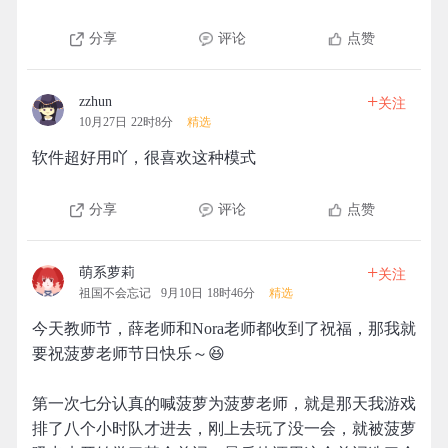
分享
评论
点赞
+
zzhun
关注
10月27日 22时8分
精选
软件超好用吖，很喜欢这种模式
分享
评论
点赞
+
萌系萝莉
关注
祖国不会忘记
9月10日 18时46分
精选
今天教师节，薛老师和Nora老师都收到了祝福，那我就
要祝菠萝老师节日快乐～😆
第一次七分认真的喊菠萝为菠萝老师，就是那天我游戏
排了八个小时队才进去，刚上去玩了没一会，就被菠萝