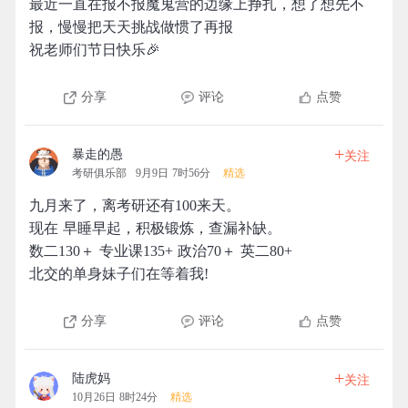
最近一直在报不报魔鬼营的边缘上挣扎，想了想先不
报，慢慢把天天挑战做惯了再报
祝老师们节日快乐🎉
分享
评论
点赞
+
暴走的愚
关注
考研俱乐部
9月9日 7时56分
精选
九月来了，离考研还有100来天。
现在 早睡早起，积极锻炼，查漏补缺。
数二130＋ 专业课135+ 政治70＋ 英二80+
北交的单身妹子们在等着我!
分享
评论
点赞
+
陆虎妈
关注
10月26日 8时24分
精选