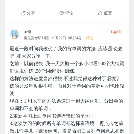
分享
评论
点赞
+
su哥
关注
魔鬼营考研11团
10月22日 10时24分
精选
最近一段时间我改变了我的背单词的方法..应该是改进
吧..和大家分享一下..
之前：以前很快..我一天大概一个多小时看200个大纲词
汇语境训练..50个词组读词训练.
这样的方法进度当然很快.不过我觉得这种对于语境训
练的开发程度很不够，而且对于单词的掌握可能也比较
浅..
现在：1.用以前的方法迅速过一遍大纲词汇、分出会的
单词和不会的单词；
2.重新学习上面单词书选择错过的单词；
3.这次学习的时候所有单词都选择看语境，再点击之前
做几件事儿（跟读例句、看是否明白目标单词意思和例