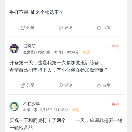
手打不易..能来个精选不？
分享
评论
点赞
+
俚晓萌
关注
魔鬼营四六级6团
9月2日 23时14分
精选
开营第一天，这是我第一次参加魔鬼训练营，
希望自己能坚持下去，有小伙伴在参加魔营嘛？
分享
评论
点赞
+
不枉少年
关注
树懒一家
9月16日 21时46分
精选
庆祝一下和同桌打卡了两个二十一天，单词就是要一轮
一轮地背🍾🍾