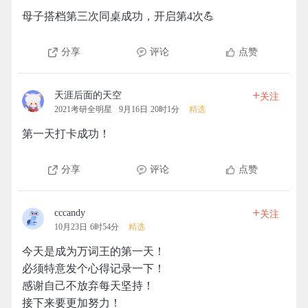
母子搭档第三次同桌成功，开启第4次💪
分享
评论
点赞
+
天涯后面的天空
关注
2021考研全明星
9月16日 20时1分
精选
第一天打卡成功！
分享
评论
点赞
+
cccandy
关注
10月23日 6时54分
精选
今天是成为万词王的第一天！
必须特意发个心得记录一下！
感谢自己不放弃每天坚持！
接下来要更加努力！