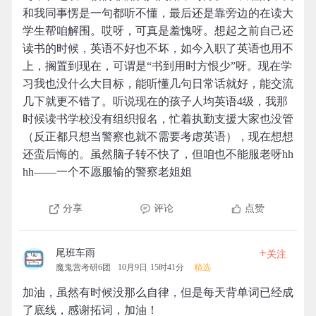
和我同事愣是一句都听不懂，最后还是靠旁边的在读大
学生帮咱解围。哎呀，可真是羞愧呀。想起之前自己还
读书的时候，英语不好也不坏，如今入职了英语也用不
上，搁置到现在，可谓是“书到用时方恨少”呀。现在学
习我也没什么大目标，能听懂几句日常话就好，能交流
几下就更不错了。听说现在的孩子人均英语4级，我那
时候读书学校没有组织报名，忙着执勤支援大家也没管
（反正都只想当警察也就不需要考虑英语），现在想想
还蛮后悔的。虽然脑子转不快了，但咱也不能服老呀hh
hh——一个不愿服输的警察老姐姐
分享
评论
点赞
+
尾班车雨
关注
魔鬼营考研6团
10月9日 15时41分
精选
加油，虽然有时候没那么自律，但是每天背单词已经成
了底线，感谢拓词，加油！