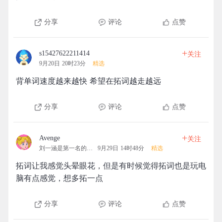
分享
评论
点赞
+
s15427622211414
关注
9月20日 20时23分
精选
背单词速度越来越快 希望在拓词越走越远
分享
评论
点赞
+
Avenge
关注
刘一涵是第一名的拓团
9月29日 14时48分
精选
拓词让我感觉头晕眼花，但是有时候觉得拓词也是玩电
脑有点感觉，想多拓一点
分享
评论
点赞