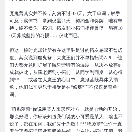
魔鬼营其实并不长，匆匆不过100天。六千单词，触手
可及；实体书，拿到仅需21天；契约金和奖牌，唯有坚
持，终不负你；拓词、拓友和小拓们相伴督促；另有10
0天养成坚持的习惯……仅此而已。
但这一梭时光却让所有在这里驻足过的拓友感叹不曾虚
度。其实说到魔鬼营，大魔王们并不单指拓词APP，他
们大都无意间扩展了魔鬼营特有的温度：从决不放弃到
成就彼此，从薛老师到小拓们，从同学到同桌，从心得
到**……或者在大魔王的心目中，魔鬼营既具体又抽
象，他们似乎更乐于接受是在“修炼”而不仅仅是背单
词。
“萌系萝莉”你说用某人来形容对方，就是心动的开始，
那么好吧，你应该知道我们说的小可爱是某人，啥也不
说了，都在拓词，我们先干为敬！“马吃菠萝”让你一直
无偿顶着拓词职业客服的头衔，实在让小拓们汗颜，我