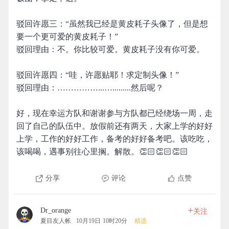
驳回许愿三：“虽然我已经是黄皮耗子头像了，但是想
要一个更可爱的黄皮耗子！”
驳回理由：不。你比较可爱。黄皮耗子没有你可爱。
驳回许愿四：“哇，许愿贴耶！求定制头像！”
驳回理由：……………...….........然后呢？
好，现在幸运方队和谢谢参与方队都已经绕场一周，走
回了自己的队伍中。放假前还有两天，大家上学的好好
上学，工作的好好工作，备考的好好备考吧。该吃吃，
该喝喝，遇事别往心里搁。解散。👏🏻👏🏻👏🏻
分享
评论
点赞
+
Dr_orange
关注
夏目友人帐
10月19日 10时20分
精选