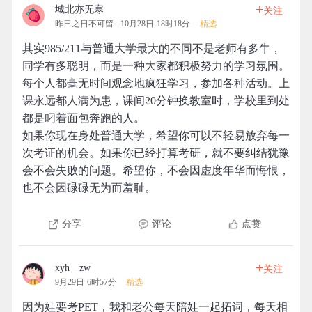
+
城北亦无寒
关注
昨日之日不可留
10月28日 18时18分
精选
其实985/211与普通大学最大的不同不是老师有多牛，
同学有多聪明，而是一种大家都积极努力的学习氛围。
每个人都毫无时间观念地疯狂学习，参加各种活动。上
课永远都人满为患，课间20分钟换教室时，学校里到处
都是叼着面包奔跑的人。
如果你现在身处普通大学，希望你可以不轻易放弃每一
次考证的机会。如果你已经打算考研，就不要纠结犹豫
会不会失败的问题。希望你，不会因虚度年华而悔恨，
也不会因碌碌无为而羞耻。
分享
评论
点赞
+
xyh＿zw
关注
9月29日 6时57分
精选
因为娃要考PET，我和老公每天陪娃一起拓词，每天相