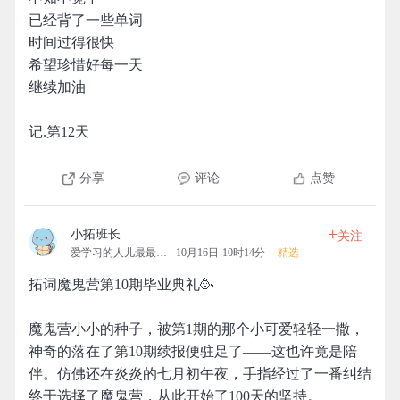
已经背了一些单词
时间过得很快
希望珍惜好每一天
继续加油
记.第12天
分享
评论
点赞
+
小拓班长
关注
爱学习的人儿最最可爱
10月16日 10时14分
精选
拓词魔鬼营第10期毕业典礼🥳
魔鬼营小小的种子，被第1期的那个小可爱轻轻一撒，
神奇的落在了第10期续报便驻足了——这也许竟是陪
伴。仿佛还在炎炎的七月初午夜，手指经过了一番纠结
终于选择了魔鬼营，从此开始了100天的坚持。