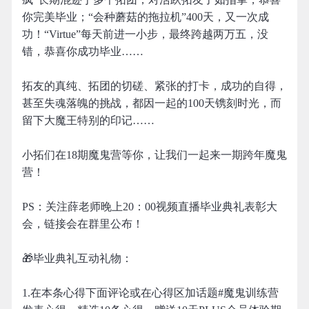
你完美毕业；“会种蘑菇的拖拉机”400天，又一次成
功！“Virtue”每天前进一小步，最终跨越两万五，没
错，恭喜你成功毕业……
拓友的真纯、拓团的切磋、紧张的打卡，成功的自得，
甚至失魂落魄的挑战，都因一起的100天镌刻时光，而
留下大魔王特别的印记……
小拓们在18期魔鬼营等你，让我们一起来一期跨年魔鬼
营！
PS：关注薛老师晚上20：00视频直播毕业典礼表彰大
会，链接会在群里公布！
🎁毕业典礼互动礼物：
1.在本条心得下面评论或在心得区加话题#魔鬼训练营