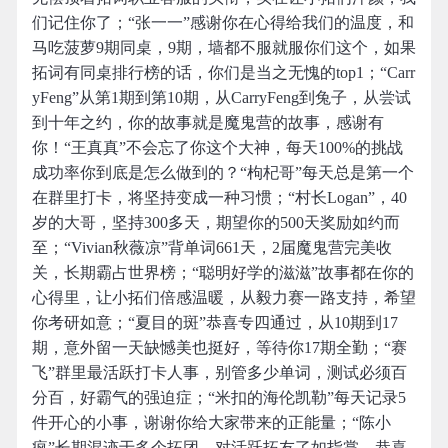
们记住你了；“张一一”感谢你在心得给我们的温度，和
马吃菠萝9期同桌，9期，墙都不服就服你们这个，如果
拓词有同桌排行榜的话，你们是当之无愧的top1；“Carr
yFeng”从第1期到第10期，从CarryFeng到兔子，从尝试
到十年之约，你的故事就是魔鬼营的故事，感谢有
你！“王真真”不会忘了你这个大神，每天100%的挑战
成功率你到底是怎么做到的？“枸杞哥”每天总是第一个
在群里打卡，将坚持变成一种习惯；“村长Logan”，40
岁的大哥，坚持300多天，期望你的500天奖励如约而
至；“Vivian秋薇凉”背单词661天，2届魔鬼营完美收
关，长期霸占世界榜；“聪明好学的滋滋”故事都在你的
心得里，让小拓们倍感温暖，从毅力赛一路支持，希望
你考研如意；“夏目的斑”恭喜专四通过，从10期到17
期，意外留一天缺憾美也挺好，等待你17期全勤；“赛
飞”群里最活跃打卡人事，别管多少单词，测试必须百
分百，好霸气的强迫症；“米扣的海伦凯勒”每天记录5
件开心的小事，谢谢你给大家带来的正能量；“陈小
疯”长期混迹于多个拓团，对活跃拓友了如指掌，恭喜