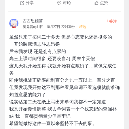
分享
评论
点赞
+
古古思妲笛
关注
魔鬼营up11团
10月27日 22时30分
精选
虽然只来了拓词二十多天 但是心态变化还是挺多的
一开始踌躇满志斗志昂扬
后来我发现 还是会有点累的
高三上课时间很多 还要晚自习 周末半天假
这几天我开始觉得 我就开始有点敷衍了…就像完成任
务
即使我挑战正确率能到百分之九十五以上、百分之百
但我发现我开始达不到那种看见单词不看选项就能准确
知道意思的能力了
说实话第二天在纸上写出来单词我都不一定知道
我又开始慢慢调整 我去单词表一个个找忘记的查漏补
缺 我一直都贯彻量少但是牢记
希望能做好这件一直以来坚持不下去的事。