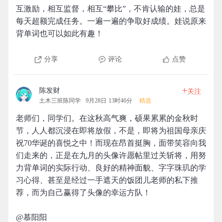
互激励，相互监督，相互“攀比”，不肯认输的娃，总是
每天超额完成任务。一遍一遍的争取好成绩。娃说原来
背单词也可以如此有趣！
分享
评论
点赞
+
陈发财
关注
土木三班陈同学
9月28日 13时46分
精选
老师们，同学们。在这秋高气爽，硕果累累的金秋时
节，人人都沉浸在即将放假，不是，即将为祖国母亲庆
祝70华诞的喜悦之中！而现在昂首挺胸，面带笑容向我
们走来的，正是在九月的头像许愿帖里过关斩将，用努
力背单词的实际行动、良好的精神面貌、字字珠玑的学
习心得、甚至是经过一手遮天的饭团儿老师的私下推
荐，而为自己赢得了头像的幸运方队！
@慕阳阳