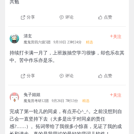
共勉
分享
评论
点赞
+
清玄
关注
魔鬼营四六级5团
9月10日 23时24分
精选
持续打卡满一月了，上班族抽空学习很惨，却也乐在其
中。苦中作乐亦是乐。
分享
评论
点赞
+
兔子姐姐
关注
魔鬼营考研12团
9月26日 7时13分
精选
完成了第一轮儿的同桌，有点开心^_^。之前没想到自
己会一直坚持下去（大多是出于对同桌的责任
感?……）。拓词带给了我很多小惊喜，见证了我的成
长和进步，真的是我用过的最好的背词儿软件！