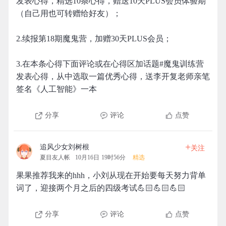
发表心得，精选10条心得，赠送10天PLUS会员体验期
（自己用也可转赠给好友）；
2.续报第18期魔鬼营，加赠30天PLUS会员；
3.在本条心得下面评论或在心得区加话题#魔鬼训练营
发表心得，从中选取一篇优秀心得，送李开复老师亲笔
签名《人工智能》一本
分享
评论
点赞
+
追风少女刘树根
关注
夏目友人帐
10月16日 19时56分
精选
果果推荐我来的hhh，小刘从现在开始要每天努力背单
词了，迎接两个月之后的四级考试💪🏻💪🏻💪🏻
分享
评论
点赞