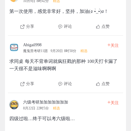
10月9日 8时42分
精选
第一次使用，感觉非常好，坚持，加油(ง •̀_•́)ง！
分享
评论
点赞
+
Abigail998
关注
魔鬼营考研11团
9月20日 8时50分
精选
求同桌 每天不背单词就疯狂戳的那种 100天打卡漏了
一天很不是滋味啊啊啊
分享
评论
点赞
+
六级考研加加加加加加加
关注
8月22日 22时5分
精选
四级过啦…终于可以考六级啦…