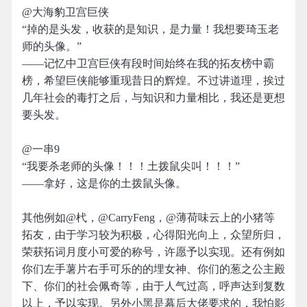
@大海豹卫宫巨侠
“掉的是头发，收获的是知识，是力量！我想要琦玉老
师的头像。”
——记忆中卫宫巨侠有段时间始终在我的拓友榜中霸
榜，希望巨侠能够重现昔日的辉煌。不过讲道理，挨过
几年社会的毒打之后，与知识和力量相比，我还是更想
要头发。
@一串9
“我要杀老师的头像！！！土拨鼠尖叫！！！”
——拿好，这是你的土拨鼠头像。
其他例如@杙，@CarryFeng，@薄荷味云上的小猪等
拓友，由于学习较为积极，心得阳光向上，众望所归，
荣获拓词月度小可爱的称号，许愿予以实现。还有例如
你们左手薯片右手可乐的的埋女神、你们的葱之公主殿
下、你们的社会佩奇等，由于人气过高，呼声达到复数
以上，予以实现。另外小黑是幕后大佬要求的，我怕影