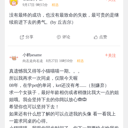
9月17日 9时15分
精选
没有最终的成功，也没有最致命的失败，最可贵的是继
续前进下去的勇气。(by 丘吉尔）
分享
评论
点赞
+
小鹤sesame
关注
向左走向右走
8月27日 16时10分
精选
真遗憾我又得等小猫喵喵一期。。。
所以我再求一次同桌，仅限今天喔
08年，在学pet的单词，ket还没有考......（别嫌弃）
求一个女孩子，最好年龄相仿或者稍微比我大一点的姐
姐哦。我会坚持下去的你阔以放心🙈🙉
希望你也可以坚持下去！
如果还有什么想了解的可以点进我的头像 看一看我上
一篇求同桌的心得。