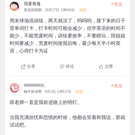
+
我妻善逸
关注
英语的萌新
10月27日 23时43分
精选
周末球场混训练，两天就没了，呜呜呜，接下来的日子
背单词打卡，打卡时间可能会减少，但学英语的时间不
能少，不能荒废时间，训练要效率，不要瞎玩，陪姐姐
时间要减少，荒废时间使我后悔，最少每天半小时英
语，心得打卡为证
分享
评论
点赞
+
99999999久
关注
蜗牛拓词帮
9月1日 12时27分
精选
薛老师一直是我前进路上的明灯。
当我充满担忧和恐惧的时候，他都会笑着和我说，那就
试试吧。