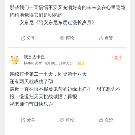
那些我们一直惴惴不安又充满好奇的未来会在心里隐隐
约约地觉得它们是明亮的
——安东尼《陪安东尼东度过漫长岁月》
分享
评论
点赞
+
我是皮卡丘
关注
蜗牛拓词帮
9月10日 21时32分
精选
连续打卡第二十七天，同桌第十八天
还有两天就成功了🥰
最近一直在报不报魔鬼营的边缘上挣扎，想了想先不
报，慢慢把天天挑战做惯了再报
祝老师们节日快乐🎉
分享
评论
点赞