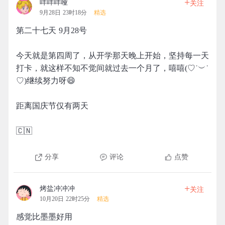
+
咩咩咩哑
关注
9月28日 23时18分
精选
第二十七天 9月28号
今天就是第四周了，从开学那天晚上开始，坚持每一天
打卡，就这样不知不觉间就过去一个月了，嘻嘻(♡˙︶˙
♡)继续努力呀😄
距离国庆节仅有两天
🇨🇳
分享
评论
点赞
+
烤盐冲冲冲
关注
10月20日 22时25分
精选
感觉比墨墨好用