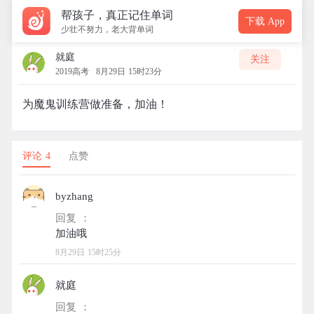
帮孩子，真正记住单词
下载 App
少壮不努力，老大背单词
就庭
关注
2019高考
8月29日 15时23分
为魔鬼训练营做准备，加油！
评论 4
点赞
byzhang
回复 ：
8月29日 15时25分
就庭
回复 ：