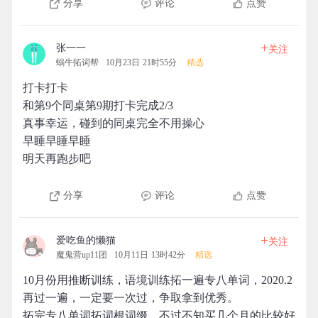
分享
评论
点赞
+
张一一
关注
蜗牛拓词帮
10月23日 21时55分
精选
打卡打卡
和第9个同桌第9期打卡完成2/3
真事幸运，碰到的同桌完全不用操心
早睡早睡早睡
明天再跑步吧
分享
评论
点赞
+
爱吃鱼的懒猫
关注
魔鬼营up11团
10月11日 13时42分
精选
10月份用推断训练，语境训练拓一遍专八单词，2020.2
再过一遍，一定要一次过，争取拿到优秀。
拓完专八单词拓词根词缀，不过不知买几个月的比较好