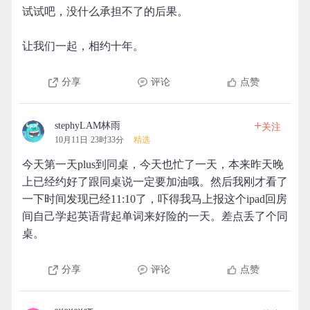
试试吧，没什么承担不了的后果。
让我们一起，相约十年。
分享
评论
点赞
+
stephyLAM林雨
关注
10月11日 23时33分
精选
今天第一天plus到同桌，今天也忙了一天，本来昨天晚
上已经约好了跟同桌说一定要加油哦。然后我刚才看了
一下时间发现已经11:10了，吓得我马上报这个ipad回房
间自己学起英语背起单词来好险的一天。差点丢了个同
桌。
分享
评论
点赞