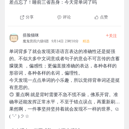
差点忘了！睡前三省吾身：今天背单词了吗
分享
评论
点赞
+
捂脸猫咪
关注
魔鬼营四六级6团
9月14日 23时10分
精选
单词背多了就会发现英语语言表达的准确性还是挺强
的。不似大多中文词意或者句子的意会不可言传的含蓄
朦胧美 ，偏感性；更偏直接准确的表达，各种各样的
形容词，各种各样的名词，偏理性。
今天发现一点点单词的小乐趣，所以觉得背单词还是挺
有意思的。
🙃 重点啊:就是背时需要不急不慌不燥，佛系开背。准
确率还能发挥正常水平，不至于错点误点，再重新刷…
果然啊，一件事坚持坚持着就会发现不一样的世界。ପ
( ˘ᵕ˘ ) ੭ ☆