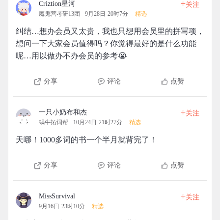
+
Criztion星河
关注
魔鬼营考研13团
9月28日 20时7分
精选
纠结…想办会员又太贵，我也只想用会员里的拼写项，
想问一下大家会员值得吗？你觉得最好的是什么功能
呢…用以做办不办会员的参考😭
分享
评论
点赞
+
一只小奶布和杰
关注
蜗牛拓词帮
10月24日 21时27分
精选
天哪！1000多词的书一个半月就背完了！
分享
评论
点赞
+
MissSurvival
关注
9月16日 23时10分
精选