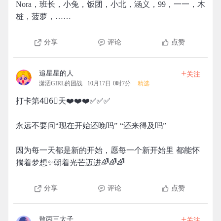
Nora，班长，小兔，饭团，小北，涵义，99，一一，木
桩，菠萝，……
分享
评论
点赞
+
追星星的人
关注
潇洒GIRL的团战
10月17日 0时7分
精选
打卡第4⃣️6⃣️天❤️❤️❤️✅✅✅
永远不要问“现在开始还晚吗” “还来得及吗”
因为每一天都是新的开始，愿每一个新开始里 都能怀
揣着梦想✨朝着光芒迈进🌈🌈🌈
分享
评论
点赞
+
敖丙三太子
关注