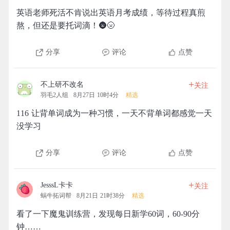
英语老师死活不肯说出英语月考成绩，等待过程真煎
熬，但还是要托词滴！🌚🌝
分享
评论
点赞
+
不上研不改名
关注
羽毛2人组
8月27日 10时4分
精选
116 让背单词成为一种习惯，一天不背单词都感觉一天
没学习
分享
评论
点赞
+
JesssL卡卡
关注
蜗牛拓词帮
8月21日 21时38分
精选
看了一下魔鬼训练营，发现每日新学60词，60-90分
钟……