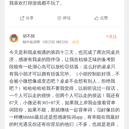
我喜欢打得游戏都不玩了。
分享
评论
点赞
+
胡不歸
关注
蜗牛拓词帮
9月25日 0时22分
精选
今天是和我桌相遇的第四十三天，也完成了两次同桌共
济，感谢有我桌的陪伴😘，让我在枯燥乏味的备考阶
段能有一处湖心岛可以放松😌括弧：这么好的桌桌只
有我小胡才可以拥有括弧完毕。（小胡控制欲好强，不
会被小微想像成变态吧？桌桌不会想有别人，拒绝我
吧？）哈哈哈哈哈我不要我觉得，以前听说过一段话，
一个人可以走的很快，但两个人可以走的很远！我还有
87天，小微还有365+87天，如果我上岸我会接着背单
词陪你，如果不能，那就继续一起背单词，🤔好像目的
一样噢hhhhh最后还是想感谢拓词app，有幸能在我最好
的时光遇见你还有你背后的他们（不多，也就是老薛，