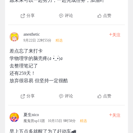
愿未来可以一起努力，一起完成任务，加油吖
分享
评论
点赞
+
anesthetic
关注
9月22日 22时55分
精选
差点忘了来打卡
学物理学的脑壳疼(ง •̀_•́)ง
去整理笔记了
还有259天！
放弃很容易 但坚持一定很酷
分享
评论
点赞
+
夏生nico
关注
魔鬼营up11团
10月15日 9时58分
精选
早上五点多就醒了为了赶动车🚄