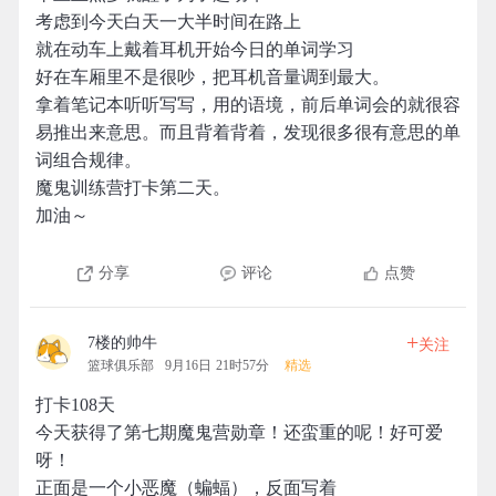
考虑到今天白天一大半时间在路上
就在动车上戴着耳机开始今日的单词学习
好在车厢里不是很吵，把耳机音量调到最大。
拿着笔记本听听写写，用的语境，前后单词会的就很容
易推出来意思。而且背着背着，发现很多很有意思的单
词组合规律。
魔鬼训练营打卡第二天。
加油～
分享
评论
点赞
+
7楼的帅牛
关注
篮球俱乐部
9月16日 21时57分
精选
打卡108天
今天获得了第七期魔鬼营勋章！还蛮重的呢！好可爱
呀！
正面是一个小恶魔（蝙蝠），反面写着