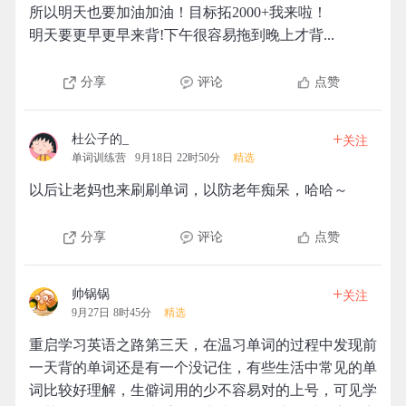
所以明天也要加油加油！目标拓2000+我来啦！
明天要更早更早来背!下午很容易拖到晚上才背...
分享
评论
点赞
+
杜公子的_
关注
单词训练营
9月18日 22时50分
精选
以后让老妈也来刷刷单词，以防老年痴呆，哈哈～
分享
评论
点赞
+
帅锅锅
关注
9月27日 8时45分
精选
重启学习英语之路第三天，在温习单词的过程中发现前
一天背的单词还是有一个没记住，有些生活中常见的单
词比较好理解，生僻词用的少不容易对的上号，可见学