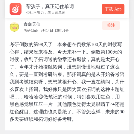
帮孩子，真正记住单词
下载 App
少壮不努力，老大背单词
鑫鑫天仙
关注
考研Club
9月14日 13时51分
考研倒数的第98天了，本来想在倒数第100天的时候写
心得，结果没来得及。今天来补一下。倒数第100天的
时候，收到了拓词送的徽章还有退款，真的是太开心
了。今年才开始接触拓词，没想到慢慢地就过了这么
久，要是一直到考研结束。那拓词真的是从开始备考陪
我到考试结束呀，想想就很开心。我一直在纳闷，为什
么喜欢上拓词。我好像只是因为喜欢拓词的这种主题红
吧……哈哈哈😄做笔记的时候，特别喜欢用红色，用
黑色感觉黑压压一片，其他颜色觉得太晃眼睛了👀还是
红色醒目。这理由也真是绝了。不管怎么样，未来的90
多天要继续和拓词好好备考呀。