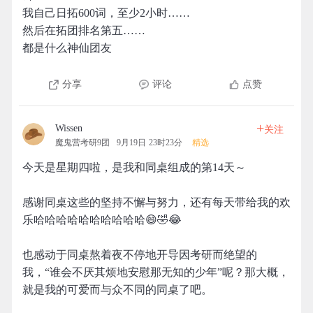
我自己日拓600词，至少2小时……
然后在拓团排名第五……
都是什么神仙团友
分享
评论
点赞
+
Wissen
关注
魔鬼营考研9团
9月19日 23时23分
精选
今天是星期四啦，是我和同桌组成的第14天～
感谢同桌这些的坚持不懈与努力，还有每天带给我的欢
乐哈哈哈哈哈哈哈哈哈哈😄🤣😂
也感动于同桌熬着夜不停地开导因考研而绝望的
我，“谁会不厌其烦地安慰那无知的少年”呢？那大概，
就是我的可爱而与众不同的同桌了吧。