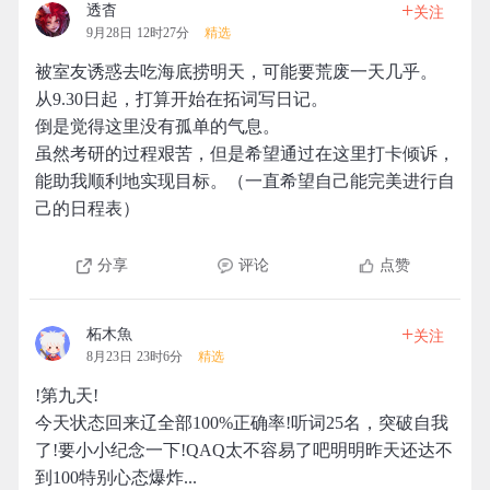
+
透杳
关注
9月28日 12时27分
精选
被室友诱惑去吃海底捞明天，可能要荒废一天几乎。
从9.30日起，打算开始在拓词写日记。
倒是觉得这里没有孤单的气息。
虽然考研的过程艰苦，但是希望通过在这里打卡倾诉，
能助我顺利地实现目标。（一直希望自己能完美进行自
己的日程表）
分享
评论
点赞
+
柘木魚
关注
8月23日 23时6分
精选
!第九天!
今天状态回来辽全部100%正确率!听词25名，突破自我
了!要小小纪念一下!QAQ太不容易了吧明明昨天还达不
到100特别心态爆炸...