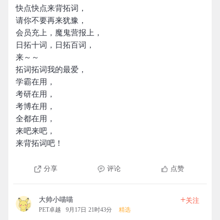
快点快点来背拓词，
请你不要再来犹豫，
会员充上，魔鬼营报上，
日拓十词，日拓百词，
来～～
拓词拓词我的最爱，
学霸在用，
考研在用，
考博在用，
全都在用，
来吧来吧，
来背拓词吧！
分享
评论
点赞
+
大帅小喵喵
关注
PET卓越
9月17日 21时43分
精选