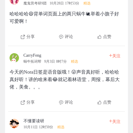
魔鬼营考研9团
10月28日 17时53分
精选
哈哈哈哈😄背单词页面上的两只蜗牛🐌举着小旗子好
可爱啊！
分享
评论
点赞
+
CarryFeng
关注
蜗牛拓词帮
9月3日 8时7分
精选
今天的Nora日签是语音版哦！😜声音真好听，哈哈哈
真好听！讲的啥来着😂就记着林语堂，周报，幕后大
佬，美食。。。
分享
评论
点赞
+
不懂要读研
关注
10月11日 12时59分
精选