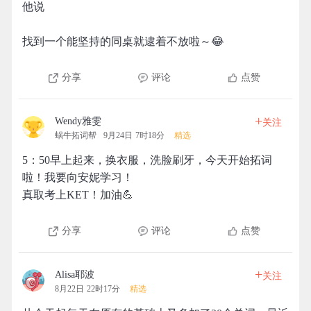
他说
找到一个能坚持的同桌就逮着不放啦～😂
分享
评论
点赞
+
Wendy雅雯
关注
蜗牛拓词帮
9月24日 7时18分
精选
5：50早上起来，换衣服，洗脸刷牙，今天开始拓词
啦！我要向安妮学习！
真取考上KET！加油💪
分享
评论
点赞
+
Alisa耶波
关注
8月22日 22时17分
精选