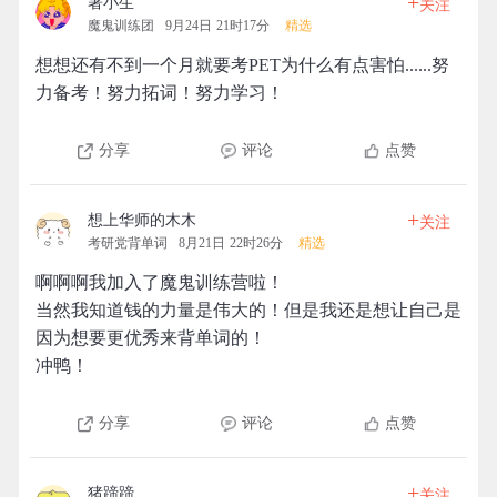
+
著小生
关注
魔鬼训练团
9月24日 21时17分
精选
想想还有不到一个月就要考PET为什么有点害怕......努
力备考！努力拓词！努力学习！
分享
评论
点赞
+
想上华师的木木
关注
考研党背单词
8月21日 22时26分
精选
啊啊啊我加入了魔鬼训练营啦！
当然我知道钱的力量是伟大的！但是我还是想让自己是
因为想要更优秀来背单词的！
冲鸭！
分享
评论
点赞
+
猪蹄蹄
关注