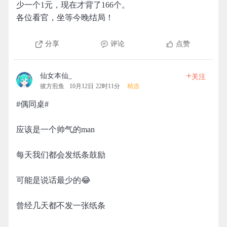
少一个1元，现在才背了166个。
各位看官，坐等今晚结局！
分享
评论
点赞
+
仙女本仙_
关注
彼方煎鱼
10月12日 22时11分
精选
#偶同桌#
应该是一个帅气的man
每天我们都会发纸条鼓励
可能是说话最少的😂
曾经几天都不发一张纸条