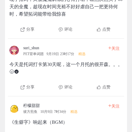
天的全魔，趁现在时间充裕不好好虐自己一把更待何
时，希望拓词能带给我惊喜
分享
评论
点赞
+
suri_shun
关注
PET背单词团
9月19日 23时17分
精选
今天是托词打卡第30天呢，这一个月托的很开森。。。
🌝🌚
分享
评论
点赞
+
柠檬甜甜
关注
彼方煎鱼
10月9日 7时34分
精选
《生僻字》响起来（BGM）