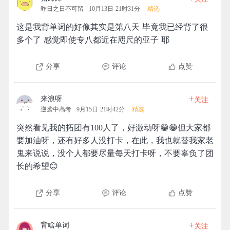
昨日之日不可留
10月13日 21时31分
精选
这是我背单词的好像其实是第八天 毕竟我已经背了很
多个了 感觉即使专八都近在咫尺的亚子 耶
分享
评论
点赞
+
来浪呀
关注
逆袭中高考
9月15日 21时42分
精选
突然看见我的拓团有100人了，好激动呀😁😁但大家都
要加油呀，还有好多人没打卡，在此，我也就替我家老
鬼来说说，没个人都要尽量每天打卡呀，不要辜负了团
长的希望😊
分享
评论
点赞
+
背啥单词
关注