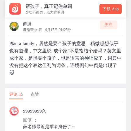
帮孩子，真正记住单词
下载 App
少壮不努力，老大背单词
薛淡
关注
魔鬼营up1团
9月17日 9时25分
Plan a family，居然是要个孩子的意思，稍微想想似乎
也有道理，中文里说“成个家”不是指结个婚吗？英文里
成个家，是指要个孩子，也是语言的神呼应了，词典中
没有把这个表达但列为词条，语境例句中倒是出现了
😺
评论 15
点赞
99999999久
回复 ：