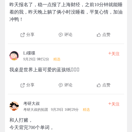
昨天报名了，稳一点报了上海财经，之前10分钟就能睡
着的我，昨天晚上躺了俩小时没睡着，平复心情，加油
冲鸭！
分享
评论
点赞
+
Li喋喋
关注
9月29日 9时52分
精选
我桌是世界上最可爱的蓝孩纸🙋🏻‍♂️
分享
评论
点赞
+
考研大叔
关注
考研大叔的拓团
9月29日 16时29分
精选
和人打赌，
今天背完700个单词，