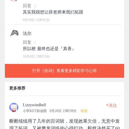
回复 ：
9月19日 21时41分
法尔
回复 ：
10月4日 23时23分
打开［拓词］查看更多精彩学习心得
更多推荐
+
Lizzywindbell
关注
小学KET加油团
9月20日 23时39分
精选
断断续续用了几年的百词斩，发现效果欠佳，无意中发
现了拓词，又被魔鬼训练的心得打动，毅然决然买了60