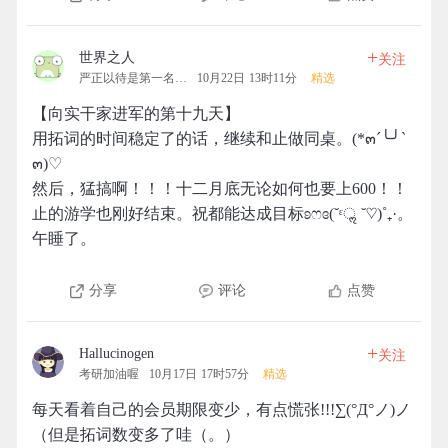
+
世界之人
关注
严正以待是第一名的拓团
10月22日 13时11分
精选
【向实干家进军的第十九天】
用拓词的时间稳定了的话，继续和止做同桌。(*๓´╰╯`
๓)♡
然后，猛搞啊！！！十二月底无论如何也要上600！！
止的游学也刚好结束。祝都能达成目标ʚෆɞ(˘ᵋॢ ˘♡)˚₊·。
午睡了。
分享
评论
点赞
+
Hallucinogen
关注
考研加油喔
10月17日 17时57分
精选
每天看着自己的会员期限变少，有点慌张!!!∑(°Д°ノ)ノ
（但是拓词数变多了哇（。）