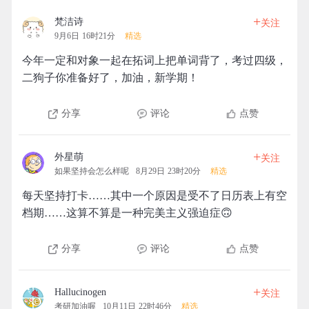
+
梵洁诗
关注
9月6日 16时21分
精选
今年一定和对象一起在拓词上把单词背了，考过四级，
二狗子你准备好了，加油，新学期！
分享
评论
点赞
+
外星萌
关注
如果坚持会怎么样呢
8月29日 23时20分
精选
每天坚持打卡……其中一个原因是受不了日历表上有空
档期……这算不算是一种完美主义强迫症🙃
分享
评论
点赞
+
Hallucinogen
关注
考研加油喔
10月11日 22时46分
精选