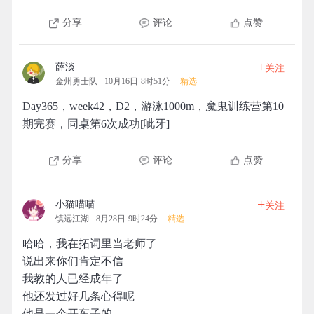
分享
评论
点赞
+
薛淡
关注
金州勇士队
10月16日 8时51分
精选
Day365，week42，D2，游泳1000m，魔鬼训练营第10
期完赛，同桌第6次成功[呲牙]
分享
评论
点赞
+
小猫喵喵
关注
镇远江湖
8月28日 9时24分
精选
哈哈，我在拓词里当老师了
说出来你们肯定不信
我教的人已经成年了
他还发过好几条心得呢
他是一个开车子的