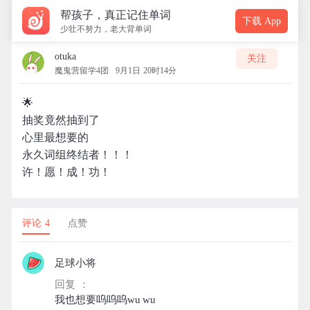
帮孩子，真正记住单词
下载 App
少壮不努力，老大背单词
otuka
关注
魔鬼营留学4团
9月1日 20时14分
🌟
抽奖竟然抽到了
心里最想要的
永久词组终结者！！！
许！愿！成！功！
评论 4
点赞
足球小将
回复 ：