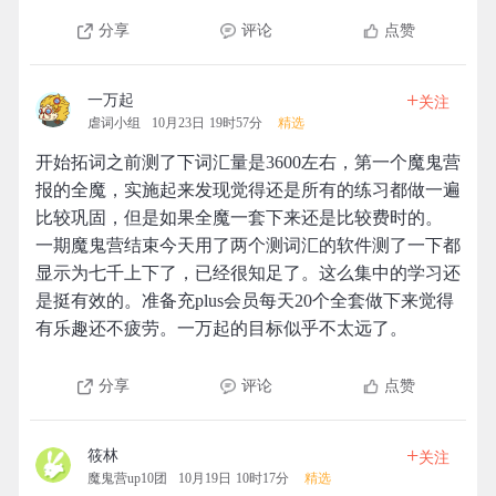
分享
评论
点赞
+
一万起
关注
虐词小组
10月23日 19时57分
精选
开始拓词之前测了下词汇量是3600左右，第一个魔鬼营
报的全魔，实施起来发现觉得还是所有的练习都做一遍
比较巩固，但是如果全魔一套下来还是比较费时的。
一期魔鬼营结束今天用了两个测词汇的软件测了一下都
显示为七千上下了，已经很知足了。这么集中的学习还
是挺有效的。准备充plus会员每天20个全套做下来觉得
有乐趣还不疲劳。一万起的目标似乎不太远了。
分享
评论
点赞
+
筱林
关注
魔鬼营up10团
10月19日 10时17分
精选