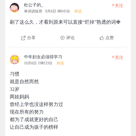
+
杜公子的_
关注
单词训练营
9月6日 8时45分
精选
刷了这么久，才看到原来可以直接“烂掉”熟透的词🍓
分享
评论
点赞
+
中年妇女必须得学习
关注
10月6日 19时33分
精选
习惯
就是自然而然
32岁
两娃妈妈
曾经上学也没这样努力过
现在所有的努力
都为了成就更好的自己
让自己成为孩子的榜样