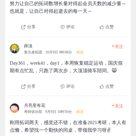
努力让自己的拓词数增长量对得起会员天数的减少量～
也就是，让自己对得起逝去的每一天～
分享
评论
点赞
+
薛淡
关注
复仇者拓团
10月9日 8时48分
精选
Day361，week41，day1，本周恢复稳定运动，国庆假
期有点忙乱，只跑了两次步，大顶顶骑车陪同。😸
分享
评论
点赞
+
月亮里有花
关注
考研俱乐部
9月9日 16时56分
精选
刚用拓词两天，感觉还不错，在准备2021考研，本人有
点懒，希望找一个勤快的同桌，带领我学习呀✌