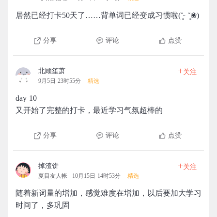
居然已经打卡50天了……背单词已经变成习惯啦(˘͈ᵕ ˘͈❀)
分享
评论
点赞
+
北顾笙萧
关注
9月5日 23时55分
精选
day 10
又开始了完整的打卡，最近学习气氛超棒的
分享
评论
点赞
+
掉渣饼
关注
夏目友人帐
10月15日 14时53分
精选
随着新词量的增加，感觉难度在增加，以后要加大学习
时间了，多巩固