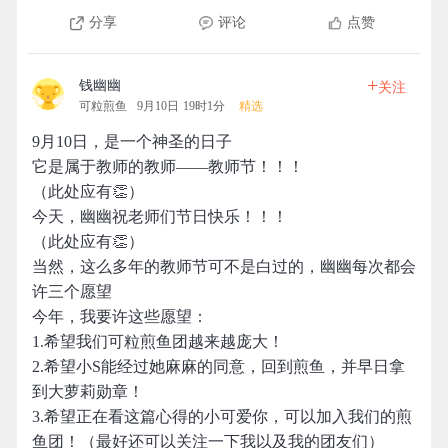
分享
评论
点赞
+
钱幽幽
关注
可粒煎鱼
9月10日 19时1分
精选
9月10日，是一个神圣的日子
它是属于教师的教师——教师节！！！
（此处应有👏）
今天，幽幽祝老师们节日快乐！！！
（此处应有👏）
当然，这么多年的教师节可不是白过的，幽幽每次都会
许三个愿望
今年，我要许这些愿望：
1.希望我们可粒煎鱼团越来越庞大！
2.希望小S能经过她麻麻的同意，回到煎鱼，并早日拿
到大萝莉勋章！
3.希望正在看这篇心得的小可爱你，可以加入我们的煎
鱼团！（最好还可以关注一下我以及我的团友们）