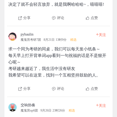
决定了就不会轻言放弃，就是我啊哈哈哈~，嘻嘻嘻!
分享
评论
点赞
+
pybaulin
关注
魔鬼营考研7团
8月21日 13时9分
精选
求一个同为考研的同桌，我们可以每天发小纸条～
每天早上打开背单词app看到一句祝福的话是不是狠开
心呢～
考研越来越近了，我生活中没有研友
我希望可以在这里，找到一个互相坚持鼓励的人。
分享
评论
点赞
+
交响协奏
关注
魔鬼营up6团
9月26日 23时26分
精选