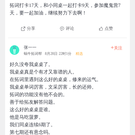
拓词打卡17天，和小同桌一起打卡9天，参加魔鬼营7
天，要一起加油，继续努力下去啊！
分享
评论
点赞
+
张一一
关注
蜗牛拓词帮
8月28日 22时1分
精选
好久没夸我桌桌了。
我桌桌真是个有才又靠谱的人。
在拓词里遇到这么好的桌桌，修来的运气。
我桌桌单词厉害，文采厉害，长的还帅。
拓词的功能没有他不会的。
善于给拓友解答问题。
这么好的桌桌是谁。
他是马吃菠萝。
我们同桌连续6期了。
第七期还有悬念吗。