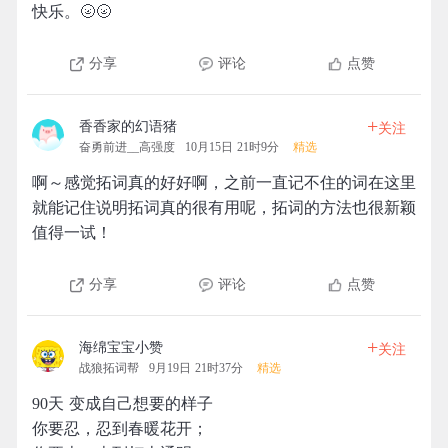
快乐。🌝🌝
分享
评论
点赞
+
香香家的幻语猪
关注
奋勇前进__高强度
10月15日 21时9分
精选
啊～感觉拓词真的好好啊，之前一直记不住的词在这里
就能记住说明拓词真的很有用呢，拓词的方法也很新颖
值得一试！
分享
评论
点赞
+
海绵宝宝小赞
关注
战狼拓词帮
9月19日 21时37分
精选
90天 变成自己想要的样子
你要忍，忍到春暖花开；