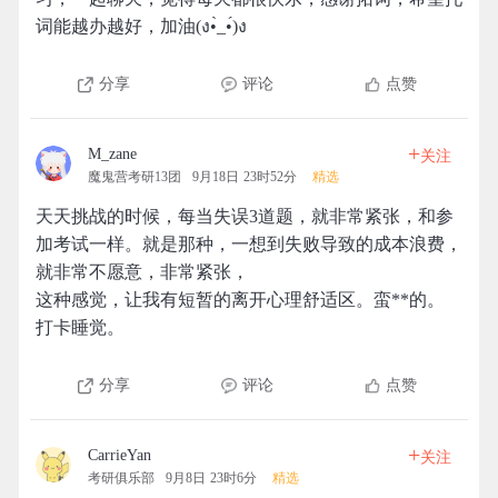
词能越办越好，加油(ง•̀_•́)ง
分享
评论
点赞
+
M_zane
关注
魔鬼营考研13团
9月18日 23时52分
精选
天天挑战的时候，每当失误3道题，就非常紧张，和参
加考试一样。就是那种，一想到失败导致的成本浪费，
就非常不愿意，非常紧张，
这种感觉，让我有短暂的离开心理舒适区。蛮**的。
打卡睡觉。
分享
评论
点赞
+
CarrieYan
关注
考研俱乐部
9月8日 23时6分
精选