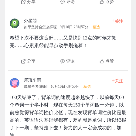
分享
评论
点赞
+
外星萌
关注
如果坚持会怎么样呢
9月16日 23时57分
精选
希望下次不要这么赶……又是快到12点的时候才拓
完……心累累😞能早点动手别拖着！
分享
评论
点赞
+
尾班车雨
关注
魔鬼营考研6团
10月16日 6时50分
精选
100天结束了，背单词的速度越来越快了，以前每天60
个单词一个半小时，现在每天150个单词四十分钟，以
前总觉得背单词性价比低，现在发现背单词性价比是最
高的。英语语法基础我都有，差的就是单词，所以续报
了下一期，坚持走下去！努力的人一定会成功的，加
油！