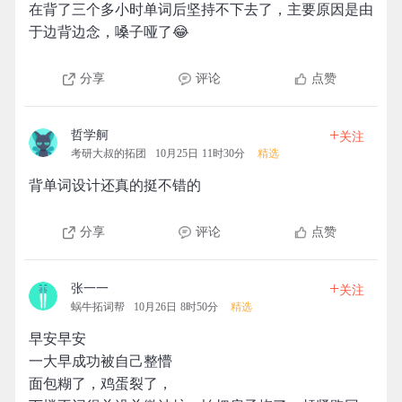
在背了三个多小时单词后坚持不下去了，主要原因是由
于边背边念，嗓子哑了😂
分享
评论
点赞
+
哲学舸
关注
考研大叔的拓团
10月25日 11时30分
精选
背单词设计还真的挺不错的
分享
评论
点赞
+
张一一
关注
蜗牛拓词帮
10月26日 8时50分
精选
早安早安
一大早成功被自己整懵
面包糊了，鸡蛋裂了，