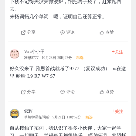
下楼不记得关没关微波炉，怕把房子烧了，赶紧跑回
去。
来拓词拓几个单词，嗯，证明自己还算正常。
分享
评论
点赞
+
Vera小小仔
关注
雅思8777
10月23日 20时27分
精选
好久没来了 雅思首战就考了9777 （复议成功） po在这
里 哈哈 L9 R7 W7 S7
分享
评论
点赞
+
俊辉
关注
草莓学霸拓词帮
9月21日 11时52分
精选
自从接触了拓词，我认识了很多小伙伴，大家一起学
习，一起聊天，觉得每天都很快乐，感谢拓词，希望托