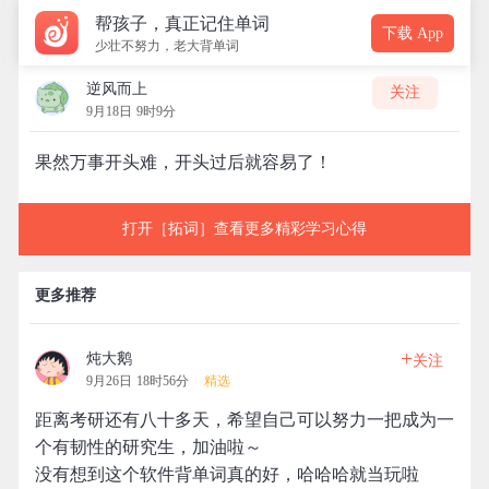
帮孩子，真正记住单词
下载 App
少壮不努力，老大背单词
逆风而上
关注
9月18日 9时9分
果然万事开头难，开头过后就容易了！
打开［拓词］查看更多精彩学习心得
更多推荐
+
炖大鹅
关注
9月26日 18时56分
精选
距离考研还有八十多天，希望自己可以努力一把成为一
个有韧性的研究生，加油啦～
没有想到这个软件背单词真的好，哈哈哈就当玩啦