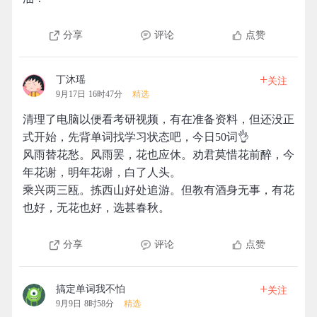
分享
评论
点赞
+
丁沐瑶
关注
9月17日 16时47分
精选
清理了电脑以便看考研视频，有在准备资料，但还没正
式开始，先背单词找学习状态吧，今日50词👌
风雨替花愁。风雨罢，花也应休。劝君莫惜花前醉，今
年花谢，明年花谢，白了人头。
乘兴两三瓯。拣西山好处追游。但教有酒身无事，有花
也好，无花也好，选甚春秋。
分享
评论
点赞
+
搞定单词我不怕
关注
9月9日 8时58分
精选