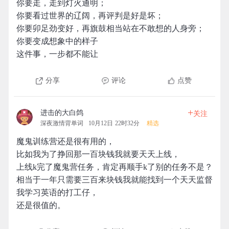
你要走，走到灯火通明；
你要看过世界的辽阔，再评判是好是坏；
你要卯足劲变好，再旗鼓相当站在不敢想的人身旁；
你要变成想象中的样子
这件事，一步都不能让
分享
评论
点赞
+
进击的大白鸽
关注
深夜激情背单词
10月12日 22时32分
精选
魔鬼训练营还是很有用的，
比如我为了挣回那一百块钱我就要天天上线，
上线k完了魔鬼营任务，肯定再顺手k了别的任务不是？
相当于一年只需要三百来块钱我就能找到一个天天监督
我学习英语的打工仔，
还是很值的。