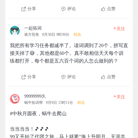
分享
评论
点赞
+
一起拓词
关注
彼方煎鱼
8月30日 9时30分
精选
我把所有学习任务都减半了。读词调到了20个，拼写直
接关掉了😅，其他都是60个。真不敢相信天天每个训
练都打开，每个都是五六百个词的人怎么做到的？
分享
评论
点赞
+
99999999久
关注
蜗牛拓词帮
9月9日 15时11分
精选
#中秋月圆夜，蜗牛去爬山
当当当当！🎵🎵🎵
99又开始了代团之旅，马上就要“海上升明月，天涯共