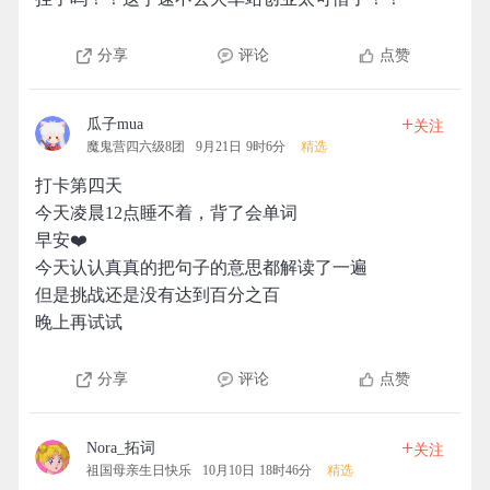
分享
评论
点赞
+
瓜子mua
关注
魔鬼营四六级8团
9月21日 9时6分
精选
打卡第四天
今天凌晨12点睡不着，背了会单词
早安❤️
今天认认真真的把句子的意思都解读了一遍
但是挑战还是没有达到百分之百
晚上再试试
分享
评论
点赞
+
Nora_拓词
关注
祖国母亲生日快乐
10月10日 18时46分
精选