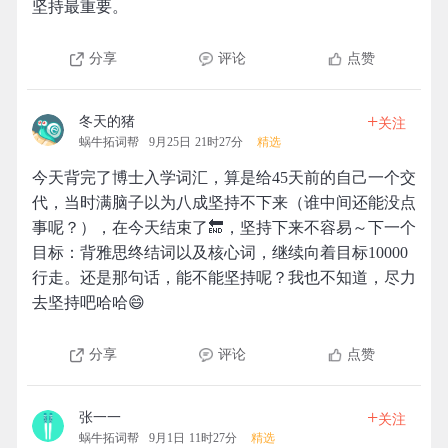
坚持最重要。
分享
评论
点赞
+
冬天的猪
关注
蜗牛拓词帮
9月25日 21时27分
精选
今天背完了博士入学词汇，算是给45天前的自己一个交
代，当时满脑子以为八成坚持不下来（谁中间还能没点
事呢？），在今天结束了🔚，坚持下来不容易～下一个
目标：背雅思终结词以及核心词，继续向着目标10000
行走。还是那句话，能不能坚持呢？我也不知道，尽力
去坚持吧哈哈😄
分享
评论
点赞
+
张一一
关注
蜗牛拓词帮
9月1日 11时27分
精选