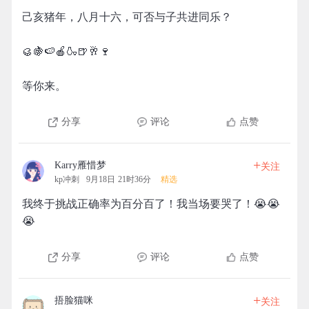
己亥猪年，八月十六，可否与子共进同乐？
🥮🍇🍉🍎🍶🍺🥂🍷
等你来。
分享
评论
点赞
+
Karry雁惜梦
关注
kp冲刺
9月18日 21时36分
精选
我终于挑战正确率为百分百了！我当场要哭了！😭😭
😭
分享
评论
点赞
+
捂脸猫咪
关注