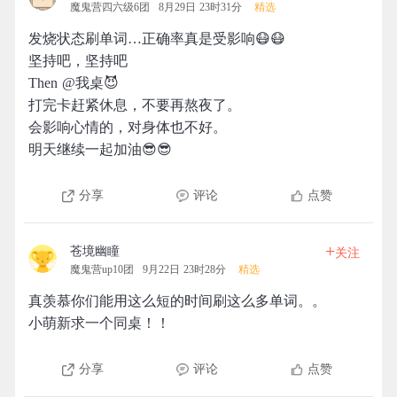
魔鬼营四六级6团
8月29日 23时31分
精选
发烧状态刷单词…正确率真是受影响😷😷
坚持吧，坚持吧
Then @我桌😈
打完卡赶紧休息，不要再熬夜了。
会影响心情的，对身体也不好。
明天继续一起加油😎😎
分享
评论
点赞
+
苍境幽瞳
关注
魔鬼营up10团
9月22日 23时28分
精选
真羡慕你们能用这么短的时间刷这么多单词。。
小萌新求一个同桌！！
分享
评论
点赞