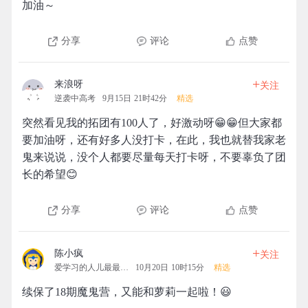
加油～
分享
评论
点赞
+
来浪呀
关注
逆袭中高考
9月15日 21时42分
精选
突然看见我的拓团有100人了，好激动呀😁😁但大家都
要加油呀，还有好多人没打卡，在此，我也就替我家老
鬼来说说，没个人都要尽量每天打卡呀，不要辜负了团
长的希望😊
分享
评论
点赞
+
陈小疯
关注
爱学习的人儿最最最可爱
10月20日 10时15分
精选
续保了18期魔鬼营，又能和萝莉一起啦！😃