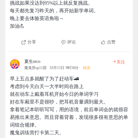
挑战如果没达到95%以上就反复挑战。
每天都先复习昨天的，再开始新学单词。
晚上要去体验英语角啦～
加油💪
分享
评论
点赞
+
夏生nico
关注
魔鬼营up11团
10月15日 9时58分
精选
早上五点多就醒了为了赶动车🚄
考虑到今天白天一大半时间在路上
就在动车上戴着耳机开始今日的单词学习
好在车厢里不是很吵，把耳机音量调到最大。
拿着笔记本听听写写，用的语境，前后单词会的就很容
易推出来意思。而且背着背着，发现很多很有意思的单
词组合规律。
魔鬼训练营打卡第二天。