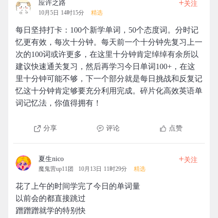
+
应许之路
关注
10月5日 14时15分
精选
每日坚持打卡：100个新学单词，50个态度词。分时记
忆更有效，每次十分钟。每天前一个十分钟先复习上一
次的100词或许更多，在这里十分钟肯定绰绰有余所以
建议快速通关复习，然后再学习今日单词100+，在这
里十分钟可能不够，下一个部分就是每日挑战和反复记
忆这十分钟肯定够要充分利用完成。碎片化高效英语单
词记忆法，你值得拥有！
分享
评论
点赞
+
夏生nico
关注
魔鬼营up11团
10月13日 11时29分
精选
花了上午的时间学完了今日的单词量
以前会的都直接跳过
蹭蹭蹭就学的特别快