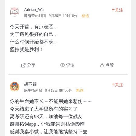
+
Adrian_Wu
关注
魔鬼营up11团
9月30日 10时16分
精选
今天开营，有点忐忑，
为了遇见很好的自己，
什么时候开始都不晚，
坚持就是胜利！
分享
评论
点赞
+
胡不歸
关注
蜗牛拓词帮
9月19日 8时56分
精选
你的生命她不长～不能用她来悲伤～～
今天结束了大学里所有的实习了
离考研还有93天，加油每一位战友
感谢拓词app，让我能告别枯燥懒惰
感谢我桌小微，让我能继续坚持下去