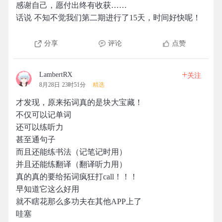
感谢自己，愿付出终有收获……
话说 不知不觉我们第二期进行了15天，时间好快呢！
分享
评论
点赞
+
LambertRX
关注
8月28日 23时51分
精选
才发现，原来拓词真的是块大宝藏！
不仅可以记单词
还可以练听力
甚至通句子
而且还能练书法（记笔记时用）
并且还能练翻译（翻译听力用）
真的真的要给拓词疯狂打call！！！
早知道它这么好用
就不瞎花那么多功夫在其他APP上了
哇塞