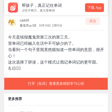
帮孩子，真正记住单词
下载 App
少壮不努力，老大背单词
cat410
关注
魔鬼营up1团
10月16日 22时5分
今天是续报魔鬼营第三次的第三天。
背单词已经融入生活中不可缺少的了。
当看到一个句子里我竟然能知道一些单词的意思，很开
心！
这次选择了拼读，这个模式让我记单词记的更牢固。
💪🏻✊🏻
打开［拓词］查看更多精彩学习心得
更多推荐