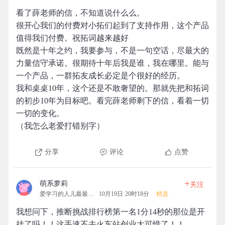
看了薛老师的信，不知道说什么么。
很开心我们的付费对小拓们起到了支持作用，这个产品
值得我们付费。祝拓词越来越好
既然是十年之约，我要参与，不是一句空话，尽最大的
力量信守承诺。很期待十年后我是谁，我在哪里。能与
一个产品，一群拓友成长必定是个很好的经历。
我和桌桌10年，这个还是不敢奢望的。那就先把和拓词
的初步10年为目标吧。看完薛老师剩下的信，看着一切
一切的变化。
（我怎么老爱打错别字）
分享
评论
点赞
+
萌系萝莉
关注
爱学习的人儿最最可爱
10月19日 20时18分
精选
我想问下，推断挑战排行榜第一名1分14秒的那位是开
挂了吗！！这手速不去火车站创业太可惜了！！