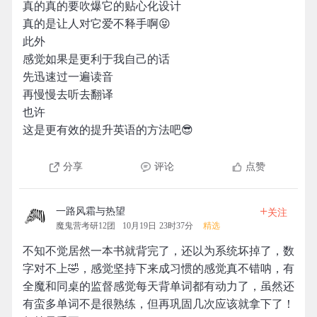
真的真的要吹爆它的贴心化设计
真的是让人对它爱不释手啊😝
此外
感觉如果是更利于我自己的话
先迅速过一遍读音
再慢慢去听去翻译
也许
这是更有效的提升英语的方法吧😎
分享
评论
点赞
+
一路风霜与热望
关注
魔鬼营考研12团
10月19日 23时37分
精选
不知不觉居然一本书就背完了，还以为系统坏掉了，数
字对不上🤣，感觉坚持下来成习惯的感觉真不错呐，有
全魔和同桌的监督感觉每天背单词都有动力了，虽然还
有蛮多单词不是很熟练，但再巩固几次应该就拿下了！