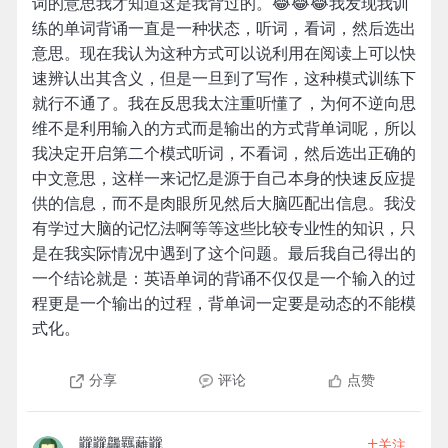
词的意思我才知道这是我背过的。😂😂😂我发现我训
练的单词背诵一直是一种状态，听词，看词，然后选出
意思。现在我认为这种方式可以说利用在阅读上可以快
速辨认出其含义，但是一旦到了写作，这种模式训练下
就行不通了。我在反思我太注重听懂了，为何不逆向思
维不是利用输入的方式而是输出的方式背单词呢，所以
我决定开启第二个模式听词，不看词，然后选出正确的
中文意思，这样一来记忆是源于自己本身的快速反应提
供的信息，而不是肉眼所见然后大脑匹配出信息。我没
有学过大脑的记忆法啊等等这些比较专业性的知识，只
是在我实际情况中遇到了这个问题。最后我自己得出的
一个结论就是：英语单词的背诵不仅仅是一个输入的过
程更是一个输出的过程，背单词一定要是动态的不能模
式化。
分享
评论
点赞
+
龖龖龘羈蘺龖
关注