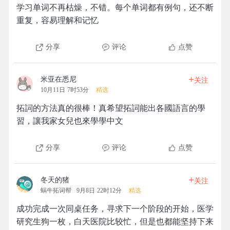
学习单词不再枯燥，不错。每个单词都有例句，还不断
重复，容易理解和记忆
分享
评论
点赞
+
米亚在悉尼
关注
10月11日 7时53分
精选
拓詞的方法真的很棒！真希望拓詞能出各國語言的學
習，讓我家女兒也來學學中文
分享
评论
点赞
+
冬天的猪
关注
蜗牛拓词帮
9月8日 22时12分
精选
成功完成一次同桌任务，寻求下一个阶段的开始，医学
研究生狗一枚，白天医院比较忙，但是也都能坚持下来