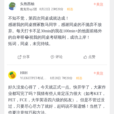
+
头孢西柚
关注
魔鬼营up2团
8月22日 23时20分
精选
不知不觉，第四次同桌成就达成！
感谢我的同桌狸冢数马同学，感谢同桌的不抛弃不放
弃。每天打卡不足30min的我在100min+的他面前格外
的自卑呀😂祝我的同桌考研顺利，成功上岸！
拓词，同桌，未完待续。
分享
评论
点赞
+
HRH
关注
YLEKETPET考试拓团
8月28日 7时20分
精选
好久没发心得了，今天就正式一点。快开学了，大家作
业都写完了吗？我猜有些人肯定压力很大（如考KET，
PET，FCE，大学英语四六级的拓友）。但是不管过没
过，只要尽心尽力了就好，起码说不留遗憾！当然了，
也要注意技巧和方法。