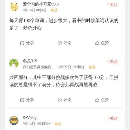
+
爱学习的小可爱0907
关注
9月16日 8时4分
精选
每天背100个单词，进步很大，看书的时候单词认识的
多了，炒鸡开心
分享
评论
点赞
+
冬瓜319
关注
我们是莫得感情的机器
10月27日 19时6分
精选
共四部分，其中三部分挑战多次终于获得100分，但拼
读的总是得不了满分，待会儿再战再战再战
分享
评论
点赞
+
SzVicky
关注
9月14日 19时53分
精选