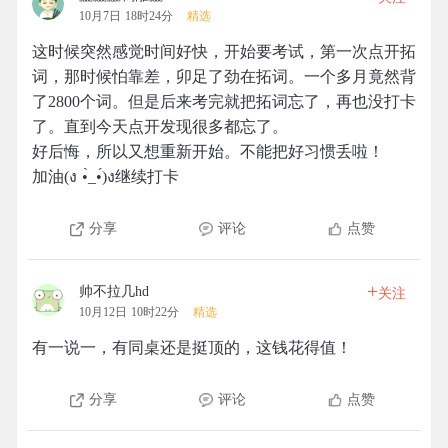
10月7日 18时24分
精选
这时候突然感觉时间好快，开始要考试，第一次点开拓
词，那时候怕靠差，卯足了劲在拓词。一个多月竟然背
了2800个词。但是后来考完就把拓词忘了，再也没打卡
了。直到今天点开发现很多都忘了。
好后悔，所以又想重新开始。不能把好习惯丢啦！
加油(ง •̀_•́)ง继续打卡
分享
评论
点赞
+
帅不拉几hd
关注
10月12日 10时22分
精选
有一说一，有同桌还是挺顶的，这钱花得值！
分享
评论
点赞