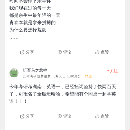
时间不会停下来等你
我们现在过的每一天
都是余生中最年轻的一天
青春本就是拿来拼搏的
为什么要选择荒废
……
分享
评论
点赞
+
听百鸟之悲鸣
关注
20年考研筑梦追梦
8月30日 10时31分
精选
今年考研考湖南，英语一，已经拓词坚持了快两百天
了，刚报名了全魔班哈哈，希望能有个同桌一起学英
语！！！
分享
评论
点赞