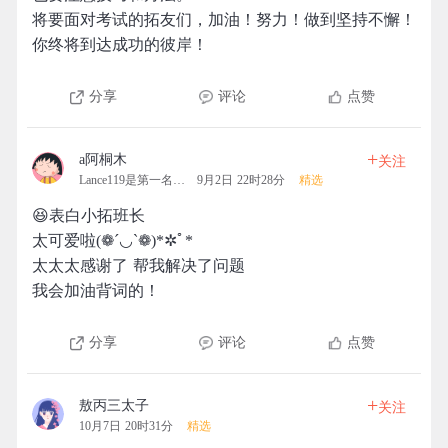
将要面对考试的拓友们，加油！努力！做到坚持不懈！
你终将到达成功的彼岸！
分享
评论
点赞
+
a阿桐木
关注
Lance119是第一名的拓团
9月2日 22时28分
精选
😆表白小拓班长
太可爱啦(❁´◡`❁)*✲ﾟ*
太太太感谢了 帮我解决了问题
我会加油背词的！
分享
评论
点赞
+
敖丙三太子
关注
10月7日 20时31分
精选