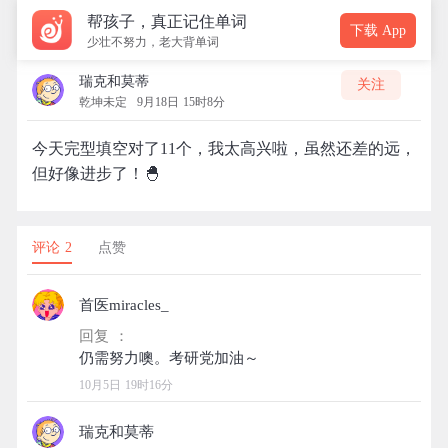
帮孩子，真正记住单词
下载 App
少壮不努力，老大背单词
瑞克和莫蒂
关注
乾坤未定
9月18日 15时8分
今天完型填空对了11个，我太高兴啦，虽然还差的远，
但好像进步了！🐣
评论 2
点赞
首医miracles_
回复 ：
10月5日 19时16分
瑞克和莫蒂