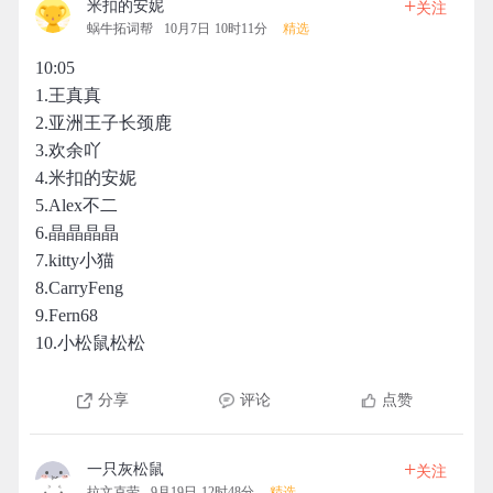
+
米扣的安妮
关注
蜗牛拓词帮
10月7日 10时11分
精选
10:05
1.王真真
2.亚洲王子长颈鹿
3.欢余吖
4.米扣的安妮
5.Alex不二
6.晶晶晶晶
7.kitty小猫
8.CarryFeng
9.Fern68
10.小松鼠松松
分享
评论
点赞
+
一只灰松鼠
关注
拉文克劳
9月19日 12时48分
精选