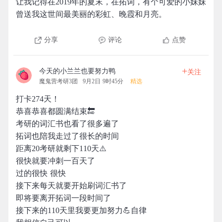
让我记得在2019年的夏末，在拓词，有个可爱的小妹妹
曾送我这世间最美丽的彩虹、晚霞和月亮。
分享
评论
点赞
+
今天的小兰兰也要努力鸭
关注
魔鬼营考研3团
9月2日 9时45分
精选
打卡274天！
恭喜恭喜都圆满结束🔚
考研的词汇书也看了很多遍了
拓词也陪我走过了很长的时间
距离20考研就剩下110天⚠️
很快就要冲刺一百天了
过的很快 很快
接下来每天就要开始刷词汇书了
即将要离开拓词一段时间了
接下来的110天里我要更加努力💪自律