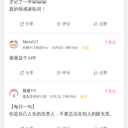
才记了一半🙀🙀🙀
真的很感谢拓词！
分享
评论
点赞
+
Maria513
关注
剑桥FCE特訓Nov
10月8日 19时36分
精选
谢谢这个APP
分享
评论
点赞
+
薇薇VV
关注
魔鬼营考研11团
10月2日 23时49分
精选
【每日一句】
你是自己人生的负责人，不要总活在别人的眼光里。