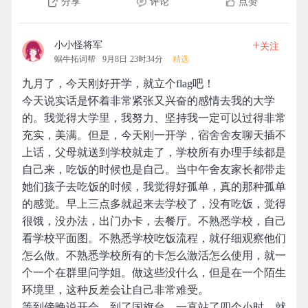
分享
评论
点赞
+
小小怪将军
关注
蜗牛拓词帮
9月8日 23时34分
精选
九月了，今天刚好开学，就立个flag吧！
今天说实话是怀着非常紧张又兴奋的感情去我的大学
的。我觉得大学里，我努力、坚持我一定可以过得非常
充实，美满。但是，今天刚一开学，宿舍舍友聊天插不
上话，父母就送到学校就走了，学校所有办理手续都是
自己来，吃饭的时候也是自己。当中午舍友家长都带走
她们孩子去吃饭的时候，我觉得好孤单，真的那种孤单
的感觉。早上三点多就起来去学校了，没有吃饭，觉得
很饿，没办法，出门办卡，去餐厅。不熟悉学校，自己
看学校平面图。不熟悉学校吃饭流程，就仔细观察他们
怎么做。不熟悉学校所有的卡怎么激活怎么使用，就一
个一个在群里问学姐。做这些没什么，但是在一个陌生
环境里，这种反差会让自己非常难受。
等到傍晚说开会，到了国旗台，一直站了四个小时，就