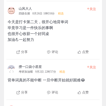
+
山风大人
关注
四级在握
8月26日 18时18分
精选
今天是打卡第二天，很开心地背单词
毕竟学习是一件快乐的事啊
也很开心收获一个好同桌
加油💪一起努力
分享
评论
点赞
+
攒一口袋小星星
关注
考研加油喔
9月2日 22时57分
精选
背单词真的不能中断 一旦中断开始就好困难😂
分享
评论
点赞