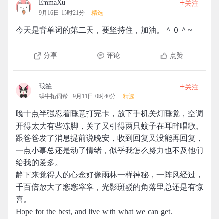
+
EmmaXu
关注
9月16日 15时21分
精选
今天是背单词的第二天，要坚持住，加油。＾０＾~
分享
评论
点赞
+
琅笙
关注
蜗牛拓词帮
9月11日 0时40分
精选
晚十点半强忍着睡意打完卡，放下手机关灯睡觉，空调
开得太大有些冻脚，关了又引得两只蚊子在耳畔唱歌。
跟爸爸发了消息提前说晚安，收到回复又没能再回复，
一点小事总还是动了情绪，似乎我怎么努力也不及他们
给我的爱多。
静下来觉得人的心念好像雨林一样神秘，一阵风经过，
千百倍放大了窸窸窣窣，光影斑驳的角落里总还是有惊
喜。
Hope for the best, and live with what we can get.