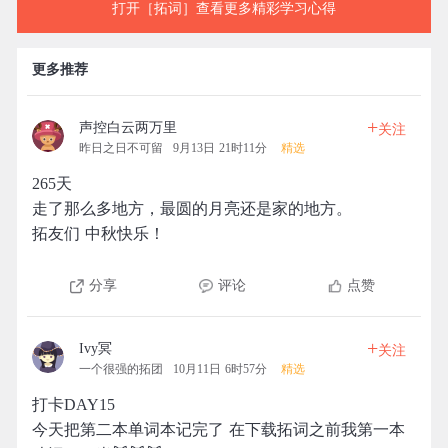
打开［拓词］查看更多精彩学习心得
更多推荐
+
声控白云两万里
关注
昨日之日不可留
9月13日 21时11分
精选
265天
走了那么多地方，最圆的月亮还是家的地方。
拓友们 中秋快乐！
分享
评论
点赞
+
Ivy冥
关注
一个很强的拓团
10月11日 6时57分
精选
打卡DAY15
今天把第二本单词本记完了 在下载拓词之前我第一本