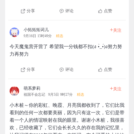
分享
评论
点赞
+
小拓拓拓词儿
关注
9月16日 15时49分
精选
今天魔鬼营开营了 希望我一分钱都不扣(ง •̀_•́)ง努力努
力再努力
分享
评论
点赞
+
萌系萝莉
关注
祖国不会忘记
9月5日 9时27分
精选
小木桩～你的彩虹、晚霞、月亮我都收到了，它们比我
看到的任何一次都要美丽，因为只有这一次，它们是带
着一个人的情谊映射在我的眼里。谢谢小木桩，我很喜
欢，已经收藏了，它们会长长久久的存在我的记忆里，