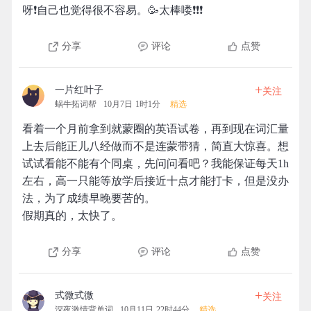
呀❗️自己也觉得很不容易。🥳太棒喽❗️❗️❗️
分享
评论
点赞
+
一片红叶子
关注
蜗牛拓词帮
10月7日 1时1分
精选
看着一个月前拿到就蒙圈的英语试卷，再到现在词汇量
上去后能正儿八经做而不是连蒙带猜，简直大惊喜。想
试试看能不能有个同桌，先问问看吧？我能保证每天1h
左右，高一只能等放学后接近十点才能打卡，但是没办
法，为了成绩早晚要苦的。
假期真的，太快了。
分享
评论
点赞
+
式微式微
关注
深夜激情背单词
10月11日 22时44分
精选