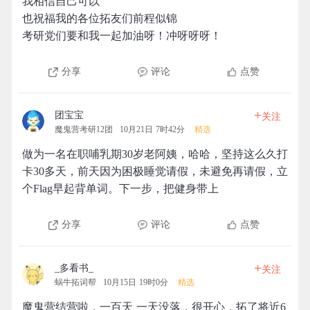
我相信自己可以
也祝福我的各位拓友们前程似锦
考研党们要和我一起加油呀！冲呀呀呀！
分享
评论
点赞
+
团宝宝
关注
魔鬼营考研12团
10月21日 7时42分
精选
做为一名在职哺乳期30岁老阿姨，哈哈，坚持这么久打
卡30多天，前天因为困极睡觉请假，未避免再请假，立
个Flag早起背单词。下一步，把健身带上
分享
评论
点赞
+
_多看书_
关注
蜗牛拓词帮
10月15日 19时0分
精选
魔鬼营结营啦，一百天 一天没落，很开心，拓了将近6