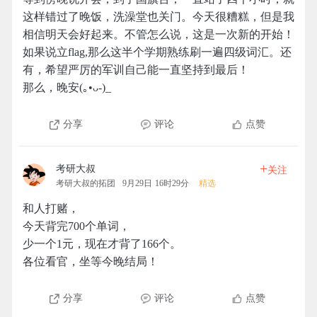
这样错过了晚饭，洗澡堂也关门。今天很糟糕，但是我
相信明天会好起来。不管怎么说，这是一次新的开始！
如果说立flag,那么这半个学期熟练刷一遍四级词汇。还
有，希望严厉的军训自己能一直坚持到最后！
那么，晚安(｡•ᴗ-)_
分享
评论
点赞
+
考研大叔
关注
考研大叔的拓团
9月29日 16时29分
精选
和人打赌，
今天背完700个单词，
少一个1元，现在才背了166个。
各位看官，坐等今晚结局！
分享
评论
点赞