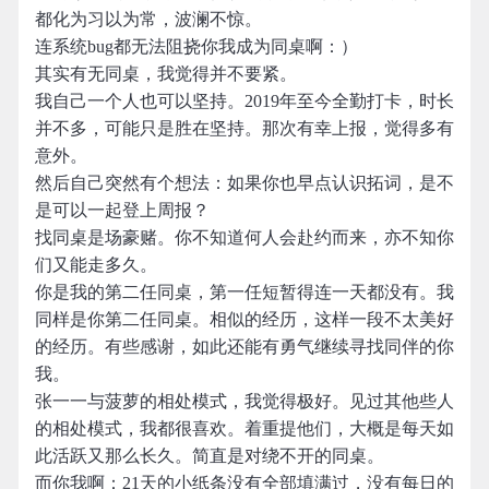
都化为习以为常，波澜不惊。
连系统bug都无法阻挠你我成为同桌啊：）
其实有无同桌，我觉得并不要紧。
我自己一个人也可以坚持。2019年至今全勤打卡，时长
并不多，可能只是胜在坚持。那次有幸上报，觉得多有
意外。
然后自己突然有个想法：如果你也早点认识拓词，是不
是可以一起登上周报？
找同桌是场豪赌。你不知道何人会赴约而来，亦不知你
们又能走多久。
你是我的第二任同桌，第一任短暂得连一天都没有。我
同样是你第二任同桌。相似的经历，这样一段不太美好
的经历。有些感谢，如此还能有勇气继续寻找同伴的你
我。
张一一与菠萝的相处模式，我觉得极好。见过其他些人
的相处模式，我都很喜欢。着重提他们，大概是每天如
此活跃又那么长久。简直是对绕不开的同桌。
而你我啊：21天的小纸条没有全部填满过，没有每日的