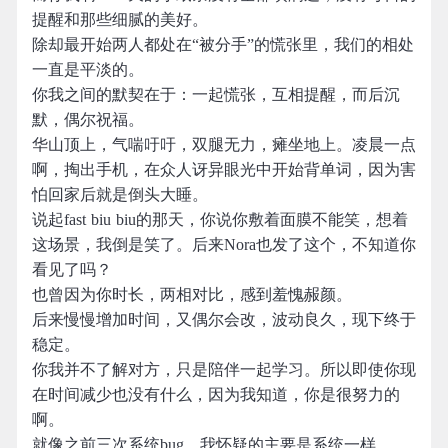
提醒和那些细腻的美好。
除却最开始两人都处在“被分手”的慌张里，我们的相处
一直是平淡的。
你我之间的默契在于：一起慌张，互相提醒，而后沉
默，偶尔祝福。
华山顶上，气喘吁吁，双腿无力，瘫坐地上。凌晨一点
啊，掏出手机，在众人讶异眼光中开始背单词，因为害
怕回家后就是倒头大睡。
说起fast biu biu的那天，你说你敷着面膜不能笑，想着
这场景，我倒是笑了。后来Nora也发了这个，不知道你
看见了吗？
也曾因为你时长，两相对比，感到羞愧赧颜。
后来慢慢增加时间，又偶尔会改，波动良久，现下终于
稳定。
你我并不了解对方，只是陪伴一起学习。所以即使你现
在时间减少也没有什么，因为我知道，你是很努力的
啊。
就像之前三次系统bug，我怀疑的主要是系统一样。