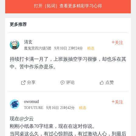
打开［拓词］查看更多精彩学习心得
更多推荐
+
清玄
关注
魔鬼营四六级5团
9月10日 23时24分
精选
持续打卡满一月了，上班族抽空学习很惨，却也乐在其
中。苦中作乐亦是乐。
分享
评论
点赞
+
owomud
关注
TOFUTURE
9月16日 21时42分
精选
现在@少云
刚刚小纸条70字结束，现在在这对你说。
当同桌这么久，有过心惊胆战，有过激动人心，到最后