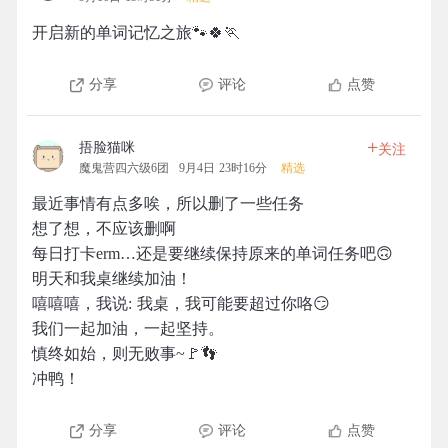
开启新的单词记忆之旅🐾🍀🏃
分享
评论
点赞
+
捂脸猫咪
关注
魔鬼营四六级6团
9月4日 23时16分
精选
最近事情有点多唉，所以删了一些任务
想了想，不应该删啊
每日打卡erm…还是要继续保持原来的单词任务吧🙃
明天和我桌继续加油！
嘻嘻嘻，我说: 我桌，我可能要超过你咯😏
我们一起加油，一起坚持。
慎终如始，则无败事~🚩👣
冲鸭！
分享
评论
点赞