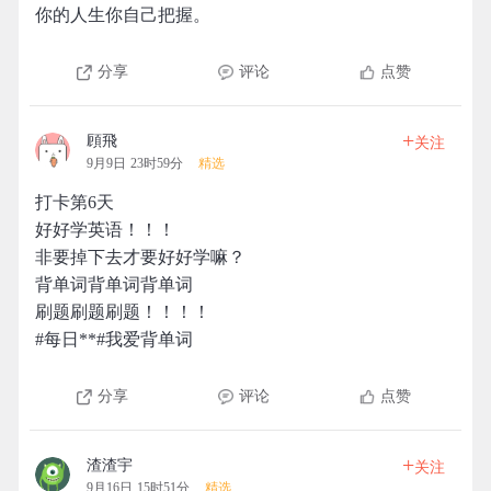
你的人生你自己把握。
分享
评论
点赞
+
頋飛
关注
9月9日 23时59分
精选
打卡第6天
好好学英语！！！
非要掉下去才要好好学嘛？
背单词背单词背单词
刷题刷题刷题！！！！
#每日**#我爱背单词
分享
评论
点赞
+
渣渣宇
关注
9月16日 15时51分
精选