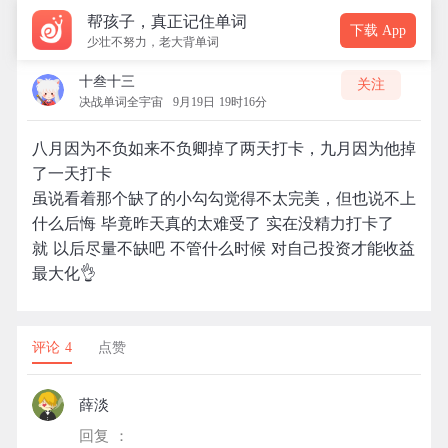
帮孩子，真正记住单词
下载 App
少壮不努力，老大背单词
十叁十三
关注
决战单词全宇宙
9月19日 19时16分
八月因为不负如来不负卿掉了两天打卡，九月因为他掉
了一天打卡
虽说看着那个缺了的小勾勾觉得不太完美，但也说不上
什么后悔 毕竟昨天真的太难受了 实在没精力打卡了
就 以后尽量不缺吧 不管什么时候 对自己投资才能收益
最大化👌
评论 4
点赞
薛淡
回复 ：