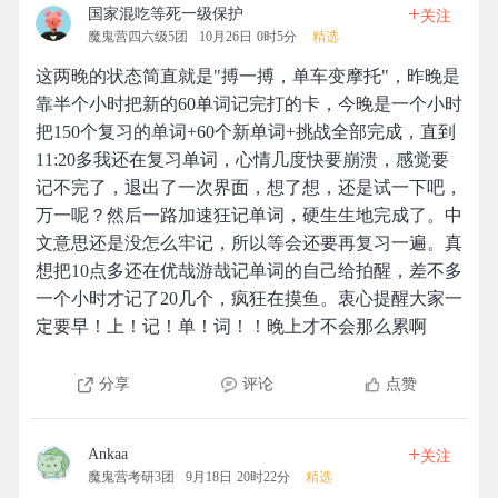
+
国家混吃等死一级保护
关注
魔鬼营四六级5团
10月26日 0时5分
精选
这两晚的状态简直就是"搏一搏，单车变摩托"，昨晚是
靠半个小时把新的60单词记完打的卡，今晚是一个小时
把150个复习的单词+60个新单词+挑战全部完成，直到
11:20多我还在复习单词，心情几度快要崩溃，感觉要
记不完了，退出了一次界面，想了想，还是试一下吧，
万一呢？然后一路加速狂记单词，硬生生地完成了。中
文意思还是没怎么牢记，所以等会还要再复习一遍。真
想把10点多还在优哉游哉记单词的自己给拍醒，差不多
一个小时才记了20几个，疯狂在摸鱼。衷心提醒大家一
定要早！上！记！单！词！！晚上才不会那么累啊
分享
评论
点赞
+
Ankaa
关注
魔鬼营考研3团
9月18日 20时22分
精选