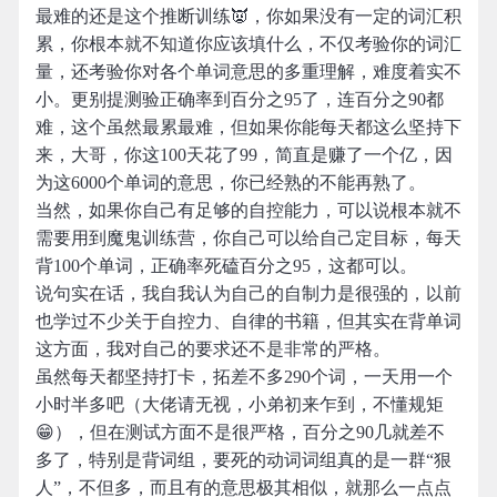
最难的还是这个推断训练👿，你如果没有一定的词汇积
累，你根本就不知道你应该填什么，不仅考验你的词汇
量，还考验你对各个单词意思的多重理解，难度着实不
小。更别提测验正确率到百分之95了，连百分之90都
难，这个虽然最累最难，但如果你能每天都这么坚持下
来，大哥，你这100天花了99，简直是赚了一个亿，因
为这6000个单词的意思，你已经熟的不能再熟了。
当然，如果你自己有足够的自控能力，可以说根本就不
需要用到魔鬼训练营，你自己可以给自己定目标，每天
背100个单词，正确率死磕百分之95，这都可以。
说句实在话，我自我认为自己的自制力是很强的，以前
也学过不少关于自控力、自律的书籍，但其实在背单词
这方面，我对自己的要求还不是非常的严格。
虽然每天都坚持打卡，拓差不多290个词，一天用一个
小时半多吧（大佬请无视，小弟初来乍到，不懂规矩
😁），但在测试方面不是很严格，百分之90几就差不
多了，特别是背词组，要死的动词词组真的是一群“狠
人”，不但多，而且有的意思极其相似，就那么一点点