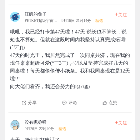
+
汪叽的兔子
关注
PETKET超级宇宙拓团
9月16日 21时14分
精选
哦吼，我已经打卡第47天啦！47天 说长也不算长，说
短也不算短。但就在这段时间内我坚持认真完成拓词!
(´▽`ʃƪ)
47天的时光里，我居然完成了一次同桌共济，现在我的
现任桌桌超级可爱(*￣3￣)╭♡以及坚持完成好几天的
同桌啦！每天都偷偷传小纸条。我和我同桌现在是12天
啦!!!
向大佬们看齐，我还会努力的!(≧σ≦)
分享
评论
点赞
+
没有昵称呀
关注
9月26日 22时40分
精选
今天，给妈妈打电话了