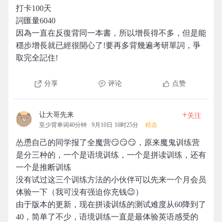
打卡100天
詞匯量6040
因為一直在反復背同一本書，所以增長得不多，但是能
穩步增長就已經很開心了!要再多背幾遍考研單詞，爭
取完全記住!
分享
评论
点赞
+
让大哥先来
关注
至少背单词40分钟
9月10日 16时25分
精选
怂恿自己的同学报了全魔营😏😏😏，原来魔鬼训练营
是分三种的，一个是语境训练，一个是拼读训练，还有
一个是推断训练
没有试过这三个训练方法的小伙伴可以先来一个月会员
体验一下（我可没有强迫你充钱😉）
由于版本的更新，现在拼读训练的测试难度从60降到了
40，简单了不少，语境训练一直是最体验英语感受的