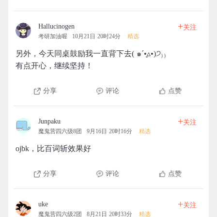
+
Hallucinogen
关注
考研加油喔
10月21日 20时24分
精选
另外，今天同桌鼓励我一直背下去( ๑ˊ•̥▵•)੭₎₎
有点开心，继续坚持！
分享
评论
点赞
+
Junpaku
关注
魔鬼营四六级8团
9月16日 20时16分
精选
ojbk，比百词斩效果好
分享
评论
点赞
+
uke
关注
魔鬼营四六级2团
8月21日 20时33分
精选