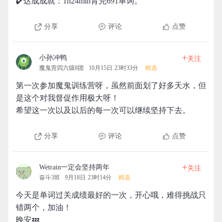
✔️达成成就：1h24min背完691单词。
分享
评论
点赞
+
小孙冲鸭
关注
魔鬼营四六级8团
10月15日 23时33分
精选
第一次参加魔鬼训练营呀，虽然前面划了好多天水，但
是这个对我督促作用极大呀！
希望这一次以及以后的每一次可以继续坚持下去。
分享
评论
点赞
+
Wetrain一定会坚持两年
关注
奋斗3班
9月18日 23时14分
精选
今天是单词过关成绩最好的一次，开心哦，难得挑战只
错两个，加油！
晚安💤