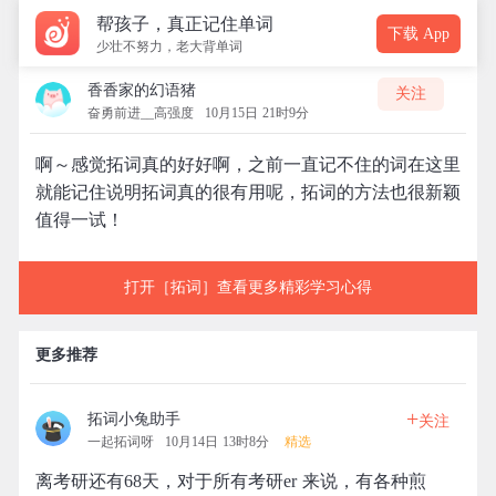
帮孩子，真正记住单词
下载 App
少壮不努力，老大背单词
香香家的幻语猪
关注
奋勇前进__高强度
10月15日 21时9分
啊～感觉拓词真的好好啊，之前一直记不住的词在这里
就能记住说明拓词真的很有用呢，拓词的方法也很新颖
值得一试！
打开［拓词］查看更多精彩学习心得
更多推荐
+
拓词小兔助手
关注
一起拓词呀
10月14日 13时8分
精选
离考研还有68天，对于所有考研er 来说，有各种煎