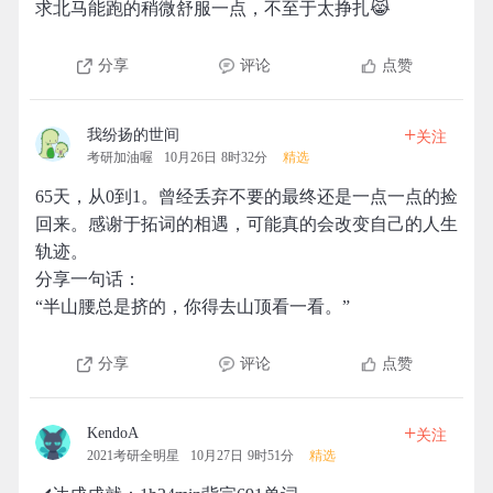
求北马能跑的稍微舒服一点，不至于太挣扎😹
分享
评论
点赞
+
我纷扬的世间
关注
考研加油喔
10月26日 8时32分
精选
65天，从0到1。曾经丢弃不要的最终还是一点一点的捡
回来。感谢于拓词的相遇，可能真的会改变自己的人生
轨迹。
分享一句话：
“半山腰总是挤的，你得去山顶看一看。”
分享
评论
点赞
+
KendoA
关注
2021考研全明星
10月27日 9时51分
精选