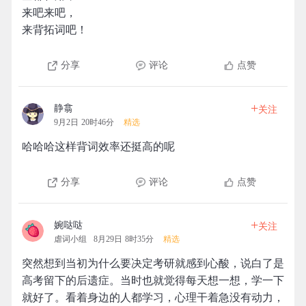
来吧来吧，
来背拓词吧！
分享
评论
点赞
+
静翕
关注
9月2日 20时46分
精选
哈哈哈这样背词效率还挺高的呢
分享
评论
点赞
+
婉哒哒
关注
虐词小组
8月29日 8时35分
精选
突然想到当初为什么要决定考研就感到心酸，说白了是
高考留下的后遗症。当时也就觉得每天想一想，学一下
就好了。看着身边的人都学习，心理干着急没有动力，