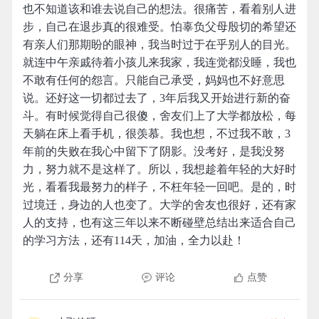
也不知道该和谁去说自己的想法。很痛苦，看着别人进
步，自己在退步真的很难受。怕辜负父母殷切的希望还
有亲人们那期盼的眼神，我当时过于在乎别人的目光。
就连中午亲戚待着小孩儿来我家，我连觉都没睡，我也
不敢有任何的怨言。只能自己承受，妈妈也不好意思
说。还好这一切都过去了，3年后我又开始进行新的奋
斗。有时候觉得自己很傻，舍友们上了大学都放松，每
天躺在床上看手机，很羡慕。我也想，不过我不敢，3
年前的失败在我心中留下了阴影。没考好，是我没努
力，努力就不是这样了。所以，我想趁着年轻的大好时
光，看看我最努力的样子，不枉年轻一回吧。是的，时
过境迁，身边的人也变了。大学的舍友也很好，还有家
人的支持，也有这三年以来不断碰壁总结出来适合自己
的学习方法，还有114天，加油，全力以赴！
分享
评论
点赞