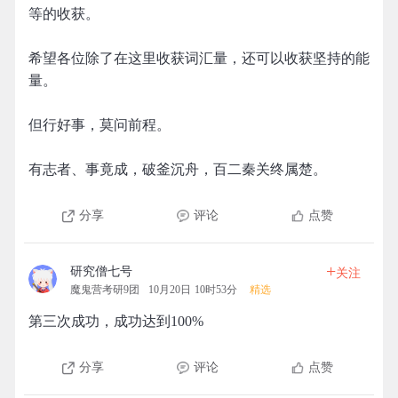
等的收获。
希望各位除了在这里收获词汇量，还可以收获坚持的能
量。
但行好事，莫问前程。
有志者、事竟成，破釜沉舟，百二秦关终属楚。
分享
评论
点赞
+
研究僧七号
关注
魔鬼营考研9团
10月20日 10时53分
精选
第三次成功，成功达到100%
分享
评论
点赞