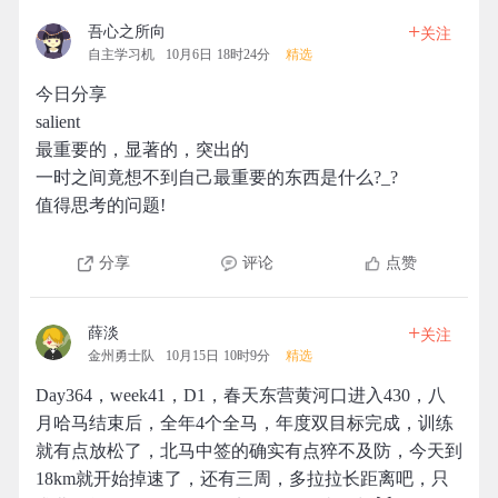
+
吾心之所向
关注
自主学习机
10月6日 18时24分
精选
今日分享
salient
最重要的，显著的，突出的
一时之间竟想不到自己最重要的东西是什么?_?
值得思考的问题!
分享
评论
点赞
+
薛淡
关注
金州勇士队
10月15日 10时9分
精选
Day364，week41，D1，春天东营黄河口进入430，八
月哈马结束后，全年4个全马，年度双目标完成，训练
就有点放松了，北马中签的确实有点猝不及防，今天到
18km就开始掉速了，还有三周，多拉拉长距离吧，只