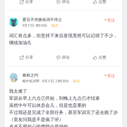
分享
评论
点赞
+
爱豆不停换拓词不停止
关注
9月17日 9时18分
精选
词汇有点多，但坚持下来后发现竟然可以记得了不少，
继续加油💪
分享
评论
点赞
+
春秋之约
关注
蜗牛拓词帮
8月21日 23时30分
精选
我太难了
军训从早上六点🕕开始，到晚上九点🕘才结束
虽然中午可以休息会儿，但是也蛮累的
不过我还是完成了全部任务，甚至军训完了还去跑了步
（室友问我是不是疯了🤣）
桌桌不用担心啦🤓我会坚持的