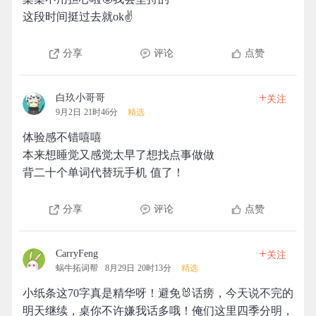
这段时间挺过去就ok✌
分享
评论
点赞
+
白玖小哥哥
关注
9月2日 21时46分
精选
体验感不错嘻嘻
本来想睡觉又感觉太早了想找点事做做
背二十个单词代替玩手机 值了！
分享
评论
点赞
+
CarryFeng
关注
蜗牛拓词帮
8月29日 20时13分
精选
小纸条这70字真是精华呀！避免🐰话痨，今天说不完的
明天继续，桌你不许嫌我话多哦！俺们这里四季分明，