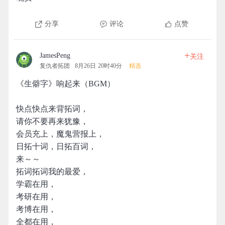
分享
评论
点赞
+
JamesPeng
关注
复仇者拓团
8月26日 20时40分
精选
《生僻字》响起来（BGM）
快点快点来背拓词，
请你不要再来犹豫，
会员充上，魔鬼营报上，
日拓十词，日拓百词，
来～～
拓词拓词我的最爱，
学霸在用，
考研在用，
考博在用，
全都在用，