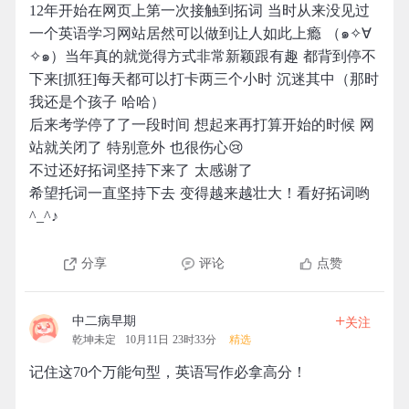
12年开始在网页上第一次接触到拓词 当时从来没见过
一个英语学习网站居然可以做到让人如此上瘾 （๑✧∀
✧๑）当年真的就觉得方式非常新颖跟有趣 都背到停不
下来[抓狂]每天都可以打卡两三个小时 沉迷其中（那时
我还是个孩子 哈哈）
后来考学停了了一段时间 想起来再打算开始的时候 网
站就关闭了 特别意外 也很伤心😢
不过还好拓词坚持下来了 太感谢了
希望托词一直坚持下去 变得越来越壮大！看好拓词哟
^_^♪
分享
评论
点赞
+
中二病早期
关注
乾坤未定
10月11日 23时33分
精选
记住这70个万能句型，英语写作必拿高分！