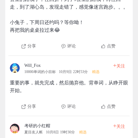
走，到了湖心岛，发现走错了，感觉像迷宫跑步。。。
小兔子，下周日还约吗？等你呦！
再把我的桌桌拉过来😂
分享
评论
点赞
+
Will_Fox
关注
10000单词的小目标
10月9日 22时53分
精选
重要的事，就先完成，然后抛弃他。背单词，从睁开眼
开始。
分享
评论
点赞
+
考研的小红帽
关注
夏目友人帐
10月8日 19时30分
精选