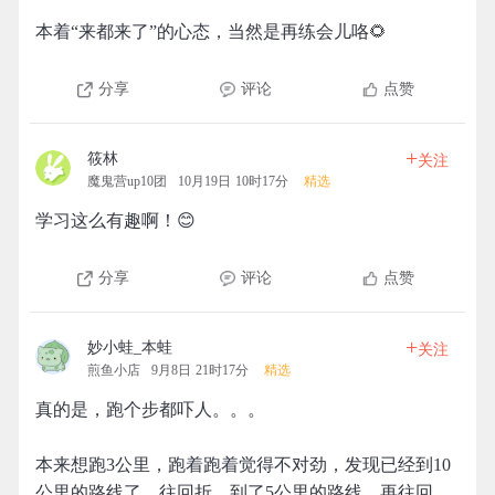
本着“来都来了”的心态，当然是再练会儿咯🌻
分享
评论
点赞
+
筱林
关注
魔鬼营up10团
10月19日 10时17分
精选
学习这么有趣啊！😊
分享
评论
点赞
+
妙小蛙_本蛙
关注
煎鱼小店
9月8日 21时17分
精选
真的是，跑个步都吓人。。。
本来想跑3公里，跑着跑着觉得不对劲，发现已经到10
公里的路线了，往回折，到了5公里的路线，再往回