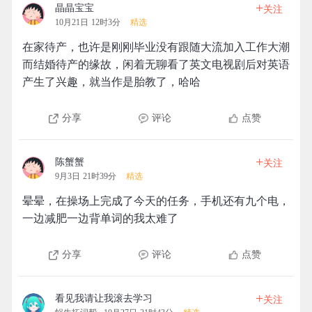
+
晶晶宝宝
关注
10月21日 12时3分
精选
在家待产，也许是刚刚毕业没有跟随大流加入工作大潮
而结婚待产的缘故，闲着无聊看了英文电视剧后对英语
产生了兴趣，就当作是胎教了，哈哈
分享
评论
点赞
+
陈蟹蟹
关注
9月3日 21时39分
精选
晕晕，在操场上完成了今天的任务，手机还有九个电，
一边减肥一边背单词的我太难了
分享
评论
点赞
+
看见我请让我滚去学习
关注