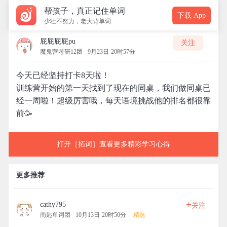
帮孩子，真正记住单词
下载 App
少壮不努力，老大背单词
屁屁屁屁pu
关注
魔鬼营考研12团
9月23日 20时57分
今天已经坚持打卡8天啦！
训练营开始的第一天找到了现在的同桌，我们做同桌已
经一周啦！超级厉害哦，每天语境挑战他的排名都很靠
前🥳
打开［拓词］查看更多精彩学习心得
更多推荐
+
cathy795
关注
南匙单词团
10月13日 20时50分
精选