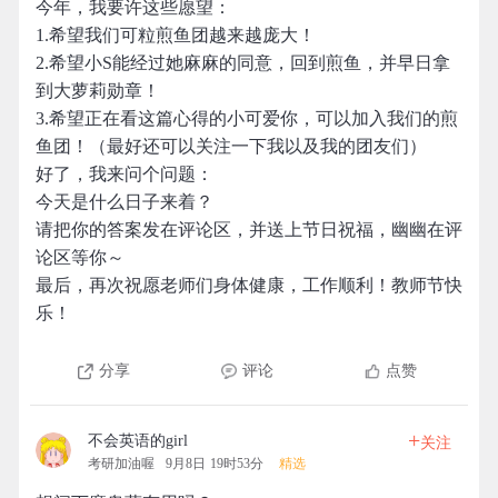
今年，我要许这些愿望：
1.希望我们可粒煎鱼团越来越庞大！
2.希望小S能经过她麻麻的同意，回到煎鱼，并早日拿
到大萝莉勋章！
3.希望正在看这篇心得的小可爱你，可以加入我们的煎
鱼团！（最好还可以关注一下我以及我的团友们）
好了，我来问个问题：
今天是什么日子来着？
请把你的答案发在评论区，并送上节日祝福，幽幽在评
论区等你～
最后，再次祝愿老师们身体健康，工作顺利！教师节快
乐！
分享
评论
点赞
+
不会英语的girl
关注
考研加油喔
9月8日 19时53分
精选