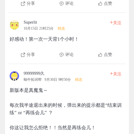
分享
评论
点赞
+
Superlit
关注
10月15日 21时25分
精选
好感动！第一次一天背1个小时！
分享
评论
点赞
+
99999999久
关注
蜗牛拓词帮
9月30日 9时50分
精选
新版本是真魔鬼～
每次我半途退出来的时候，弹出来的提示都是“结束训
练” or “再练会儿” ？
你这让我怎么拒绝！！当然是再练会儿！