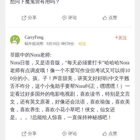
想问下魔鬼营有用吗？
分享
评论
点赞
+
CarryFeng
关注
蜗牛拓词帮
9月10日 9时59分
精选
🐰眼中的Nora老师:
Nora日签，又是语音版，"每天必须要打卡"哈哈哈Nora
老师有点调皮哦！像一个不爱写作业但考试又可以得10
0分的小。孩。子！声音甜美，讲英文好好听(中文平翘
舌不咋分，这个小兔助手要帮Nora纠正，嘿嘿嘿！）一
定看过好多国外的电影电视剧，喜欢读书，特别是文言
文，还有英文原著，好像还会法语，喜欢瑜伽，喜欢美
食，喜欢养生，喜欢小花小草吧！侠女，仙女还
是。。。?总能给人惊喜，一直保持神秘感吧！
分享
评论
点赞