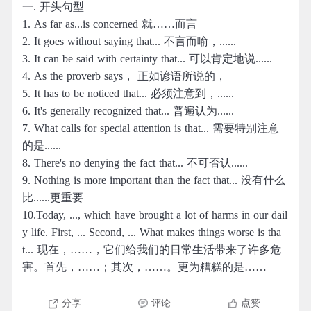
一. 开头句型
1. As far as...is concerned 就……而言
2. It goes without saying that... 不言而喻，......
3. It can be said with certainty that... 可以肯定地说......
4. As the proverb says， 正如谚语所说的，
5. It has to be noticed that... 必须注意到，......
6. It's generally recognized that... 普遍认为......
7. What calls for special attention is that... 需要特别注意
的是......
8. There's no denying the fact that... 不可否认......
9. Nothing is more important than the fact that... 没有什么
比......更重要
10.Today, ..., which have brought a lot of harms in our dail
y life. First, ... Second, ... What makes things worse is tha
t... 现在，……，它们给我们的日常生活带来了许多危
害。首先，……；其次，……。更为糟糕的是……
分享
评论
点赞