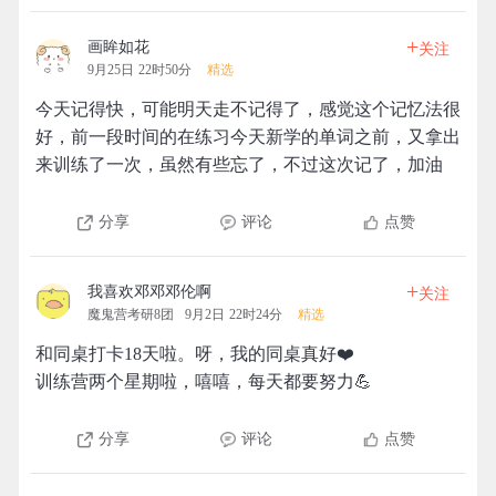
+
画眸如花
关注
9月25日 22时50分
精选
今天记得快，可能明天走不记得了，感觉这个记忆法很
好，前一段时间的在练习今天新学的单词之前，又拿出
来训练了一次，虽然有些忘了，不过这次记了，加油
分享
评论
点赞
+
我喜欢邓邓邓伦啊
关注
魔鬼营考研8团
9月2日 22时24分
精选
和同桌打卡18天啦。呀，我的同桌真好❤️
训练营两个星期啦，嘻嘻，每天都要努力💪
分享
评论
点赞