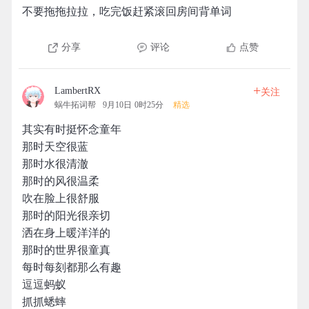
不要拖拖拉拉，吃完饭赶紧滚回房间背单词
分享
评论
点赞
+
LambertRX
关注
蜗牛拓词帮
9月10日 0时25分
精选
其实有时挺怀念童年
那时天空很蓝
那时水很清澈
那时的风很温柔
吹在脸上很舒服
那时的阳光很亲切
洒在身上暖洋洋的
那时的世界很童真
每时每刻都那么有趣
逗逗蚂蚁
抓抓蟋蟀