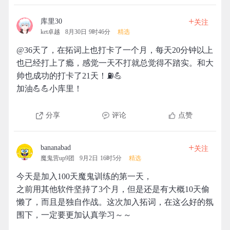
+
库里30
关注
ket卓越
8月30日 9时46分
精选
@36天了，在拓词上也打卡了一个月，每天20分钟以上
也已经打上了瘾，感觉一天不打就总觉得不踏实。和大
帅也成功的打卡了21天！⛽️💪
加油💪💪小库里！
分享
评论
点赞
+
bananabad
关注
魔鬼营up9团
9月2日 16时5分
精选
今天是加入100天魔鬼训练的第一天，
之前用其他软件坚持了3个月，但是还是有大概10天偷
懒了，而且是独自作战。这次加入拓词，在这么好的氛
围下，一定要更加认真学习～～