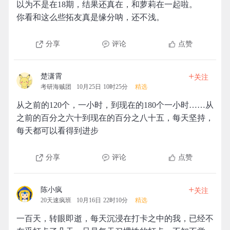
以为不是在18期，结果还真在，和萝莉在一起啦。
你看和这么些拓友真是缘分呐，还不浅。
分享
评论
点赞
+
楚潇霄
关注
考研海贼团
10月25日 10时25分
精选
从之前的120个，一小时，到现在的180个一小时……从
之前的百分之六十到现在的百分之八十五，每天坚持，
每天都可以看得到进步
分享
评论
点赞
+
陈小疯
关注
20天速疯班
10月16日 22时10分
精选
一百天，转眼即逝，每天沉浸在打卡之中的我，已经不