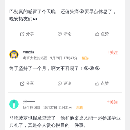
巴别真的感冒了今天晚上还偏头痛😭要早点休息了，
晚安拓友们💤
分享
评论
点赞
+
yunxia
关注
考研大叔的拓团
9月29日 17时43分
精选
终于坚持了一个月，啊太不容易了！😭😭😭
分享
评论
点赞
+
张一一
关注
蜗牛拓词帮
10月27日 11时31分
精选
马吃菠萝也报魔鬼营了，他和他桌桌又能一起参加毕业
典礼了，真是令人赏心悦目的一件事。