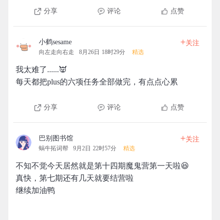
分享
评论
点赞
+
小鹤sesame
关注
向左走向右走
8月26日 18时29分
精选
我太难了......👿
每天都把plus的六项任务全部做完，有点点心累
分享
评论
点赞
+
巴别图书馆
关注
蜗牛拓词帮
9月2日 22时57分
精选
不知不觉今天居然就是第十四期魔鬼营第一天啦😆
真快，第七期还有几天就要结营啦
继续加油鸭