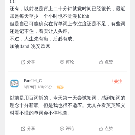
!!!!
还有，以前总是背上二十分钟就觉时间已经很长，最近
却是每天至少一个小时也不觉漫长hhh
但是自己可能确实在背单词上专注度还是不足，有些词
还是记不住，着实让人头疼。
不过，人生先有痴，后必有成。
加油!!and 晚安😋😝
分享
评论
点赞
+
Parallel_C
关注
8月28日 18时23分
精选
以前是用百词斩的，今天第一天尝试拓词，感到拓词的
理念十分新颖，但是我也很不适应。尤其在看英英释义
时看不懂的单词会不停地查。
分享
评论
点赞