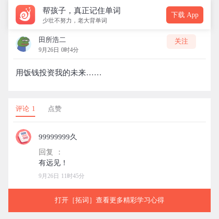
帮孩子，真正记住单词
下载 App
少壮不努力，老大背单词
田所浩二
关注
9月26日 0时4分
用饭钱投资我的未来……
评论 1
点赞
99999999久
回复 ：
9月26日 11时45分
打开［拓词］查看更多精彩学习心得