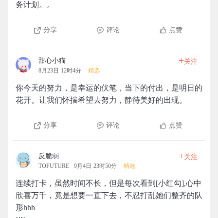
务计划。。
分享
评论
点赞
+
甜心小猫
关注
8月23日 12时4分
精选
你今天的努力，是幸运的伏笔，当下的付出，是明日的
花开。让我们怀揣希望去努力，静待美好的出现。
分享
评论
点赞
+
反脆弱
关注
TOFUTURE
9月4日 23时50分
精选
连续打卡，虽然时间不长，但是每次看到[小红勾],心中
欣喜万千，竟是想要一直下去，不忍打乱她们整齐的队
形hhh