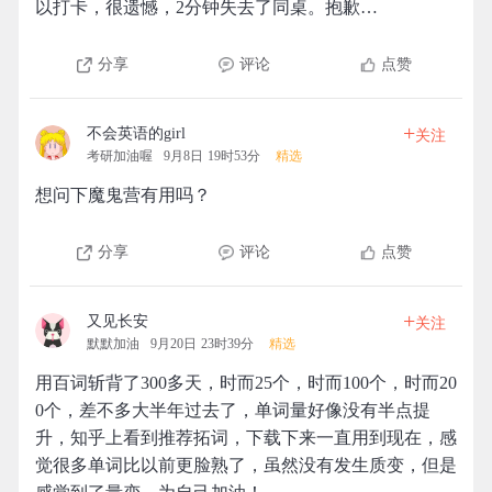
以打卡，很遗憾，2分钟失去了同桌。抱歉…
分享
评论
点赞
+
不会英语的girl
关注
考研加油喔
9月8日 19时53分
精选
想问下魔鬼营有用吗？
分享
评论
点赞
+
又见长安
关注
默默加油
9月20日 23时39分
精选
用百词斩背了300多天，时而25个，时而100个，时而20
0个，差不多大半年过去了，单词量好像没有半点提
升，知乎上看到推荐拓词，下载下来一直用到现在，感
觉很多单词比以前更脸熟了，虽然没有发生质变，但是