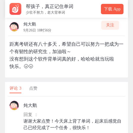
帮孩子，真正记住单词
下载 App
少壮不努力，老大背单词
炖大鹅
关注
9月26日 18时56分
距离考研还有八十多天，希望自己可以努力一把成为一
个有韧性的研究生，加油啦～
没有想到这个软件背单词真的好，哈哈哈就当玩啦
快乐。🌝🌝
评论 3
点赞
炖大鹅
回复 ：
谢谢大家点赞！今天床上背了单词，起床后感觉自