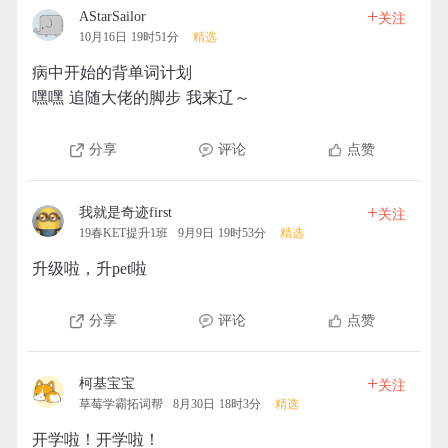
+
AStarSailor
关注
10月16日 19时51分
精选
病中开始的背单词计划
嘿嘿 追随大佬的脚步 我来辽～
分享
评论
点赞
+
我就是奇迹first
关注
19春KET提升1班
9月9日 19时53分
精选
升级啦，升pet啦
分享
评论
点赞
+
柯基宝宝
关注
草莓学霸拓词帮
8月30日 18时3分
精选
开学啦！开学啦！