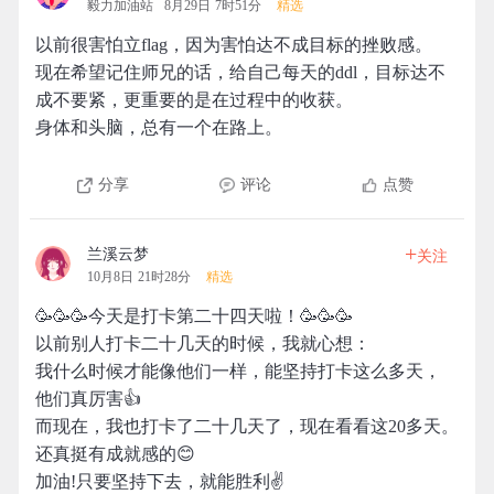
毅力加油站
8月29日 7时51分
精选
以前很害怕立flag，因为害怕达不成目标的挫败感。
现在希望记住师兄的话，给自己每天的ddl，目标达不
成不要紧，更重要的是在过程中的收获。
身体和头脑，总有一个在路上。
分享
评论
点赞
+
兰溪云梦
关注
10月8日 21时28分
精选
🥳🥳🥳今天是打卡第二十四天啦！🥳🥳🥳
以前别人打卡二十几天的时候，我就心想：
我什么时候才能像他们一样，能坚持打卡这么多天，
他们真厉害👍
而现在，我也打卡了二十几天了，现在看看这20多天。
还真挺有成就感的😊
加油!只要坚持下去，就能胜利✌️