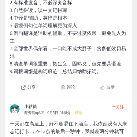
2.有标准发音，不必深究音标
3.自然拼读，误中文记拼写
4.中译是辅助，英译是根本
5.语境例句使单词理解更为深入
6.例句翻译是辅助的辅助，不要过度依赖，避免先入为
主
7.全部世界偶尔看，一口吃不成大胖子，贪多低效切易
混
8.清查单词很重要，拓生义，固熟义，但先要具语境
9.词根词缀是构词痕迹，总结归纳助拓词。
分享
评论
点赞
+
小轱辘
关注
魔鬼营up8团
9月5日 0时8分
精选
一天都在高速上，好不容易住下酒店，我依然没有人来
忘记打卡 ，在12点的最后一秒钟，我就差两分钟就可