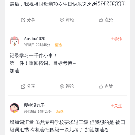
最后，我祝祖国母亲70岁生日快乐🎊🎉🎉🇨🇳🇨🇳🇨🇳
分享
评论
点赞
+
Austina1020
关注
9月8日 22时46分
精选
记录学习一千件小事！
第一件！重回拓词。目标考博～
加油
分享
评论
点赞
+
樱桃没丸子
关注
9月16日 14时27分
精选
增加词汇量 虽然专科学校要求过三级 但我想的是 被四
级词汇书 有机会把四级一块儿考了 加油加油💪