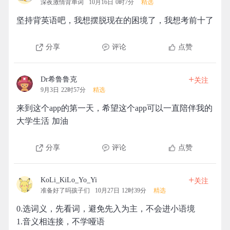
深夜激情背单词
10月16日 0时7分
精选
坚持背英语吧，我想摆脱现在的困境了，我想考前十了
分享
评论
点赞
+
Dr希鲁鲁克
关注
9月3日 22时57分
精选
来到这个app的第一天，希望这个app可以一直陪伴我的
大学生活 加油
分享
评论
点赞
+
KoLi_KiLo_Yo_Yi
关注
准备好了吗孩子们
10月27日 12时39分
精选
0.选词义，先看词，避免先入为主，不会进小语境
1.音义相连接，不学哑语