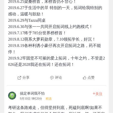
2019.6.25梁桑榜首，未榜首仍不甘心！
2019.6.27于生活中的🐰 特别的一天，拓词给我特别的
感动，温暖与鼓励！
2019.6.29与Tazza同桌
2019.6.30与张一一共同开启拓词线上约跑模式！
2019.7.17终于785分世界榜榜首！
2019.8.12萌系大萝莉勋章，7.10领拓学长，好沉！
2019.8.19各种利诱小豪仔再次开启拓词之路，药不能
停！
2019.9.2牢固坚不可摧的爱上拓词，十年之约，不管是2
026还是2028我还在拓词！还在拓词！
分享
评论
点赞
+
搞定单词我不怕
关注
9月10日 9时20分
精选
考研这条路难走，但得坚持到底，死磕到底啊!如果不