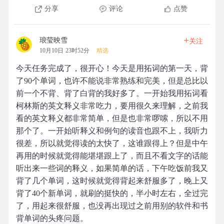
分享
评论
点赞
+
琅莹映雪
关注
10月10日 23时52分
精选
今天任务完成了，很开心！今天是用拓词的第一天，背
了90个单词，也许不能说非常熟练和完美，但是总比以
前一个不背、背了白背的我好多了。一开始我用拓词看
柯林斯的英文释义非常吃力，要用很久来理解，之前我
看的英文释义都非常简单，但是也非常啰嗦，所以不用
那个了。一开始听释义和例句的读音也跟不上，我听力
很差，所以就觉得读的太快了，这谁跟得上？但是中午
再用的时候就觉得能堪堪跟上了，而且不看文字的话能
听出来一些词的释义，如果简单的话，下午吃饭前我又
背了几个单词，这时候就觉得背起来舒服多了，晚上又
背了40个新单词，就刷的挺快的，半小时左右，全过完
了，用起来很舒服，也没再出现过之前用别的软件和书
背单词的头疼问题。