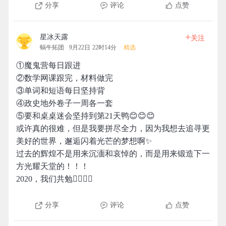
分享
评论
点赞
+
星冰天露
关注
蜗牛拓团
9月22日 22时14分
精选
①魔鬼营每日跟进
②数学网课跟完，材料做完
③单词和短语每日坚持背
④政史地外卷子一周各一套
⑤要和桌桌迷会坚持到第21天鸭😊😊😊
或许真的很难，但是我要拼尽全力，因为我想去追寻更
美好的世界，邂逅闪着光芒的梦想啊✨
过去的辉煌不是用来沉湎和哀悼的，而是用来锻造下一
方光耀天堂的！！！
2020，我们共勉✊🏻✊🏻
分享
评论
点赞