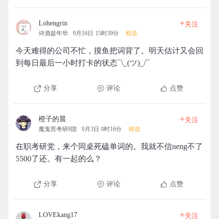
+
Lohengrin
关注
诗酒趁年华
9月16日 15时39分
精选
今天难得的公司不忙，摸鱼把词背了。明天估计又会回
到每日最后一小时打卡的状态¯\_(ツ)_/¯
分享
评论
点赞
+
橙子的晨
关注
魔鬼营考研8团
9月3日 0时16分
精选
在职考研党，来个同桌死磕单词的。我就不信neng不了
5500了还。有一起的么？
分享
评论
点赞
+
LOVEkang17
关注