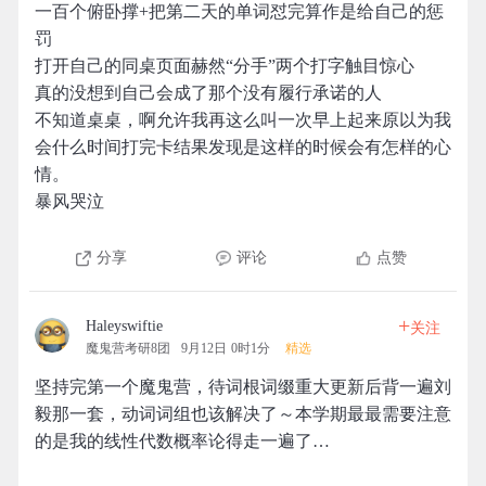
一百个俯卧撑+把第二天的单词怼完算作是给自己的惩
罚
打开自己的同桌页面赫然“分手”两个打字触目惊心
真的没想到自己会成了那个没有履行承诺的人
不知道桌桌，啊允许我再这么叫一次早上起来原以为我
会什么时间打完卡结果发现是这样的时候会有怎样的心
情。
暴风哭泣
分享
评论
点赞
+
Haleyswiftie
关注
魔鬼营考研8团
9月12日 0时1分
精选
坚持完第一个魔鬼营，待词根词缀重大更新后背一遍刘
毅那一套，动词词组也该解决了～本学期最最需要注意
的是我的线性代数概率论得走一遍了…