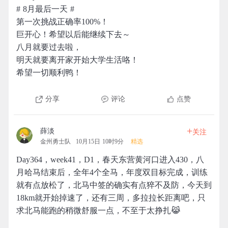
# 8月最后一天 #
第一次挑战正确率100%！
巨开心！希望以后能继续下去～
八月就要过去啦，
明天就要离开家开始大学生活咯！
希望一切顺利鸭！
分享
评论
点赞
+
薛淡
关注
金州勇士队
10月15日 10时9分
精选
Day364，week41，D1，春天东营黄河口进入430，八
月哈马结束后，全年4个全马，年度双目标完成，训练
就有点放松了，北马中签的确实有点猝不及防，今天到
18km就开始掉速了，还有三周，多拉拉长距离吧，只
求北马能跑的稍微舒服一点，不至于太挣扎😹