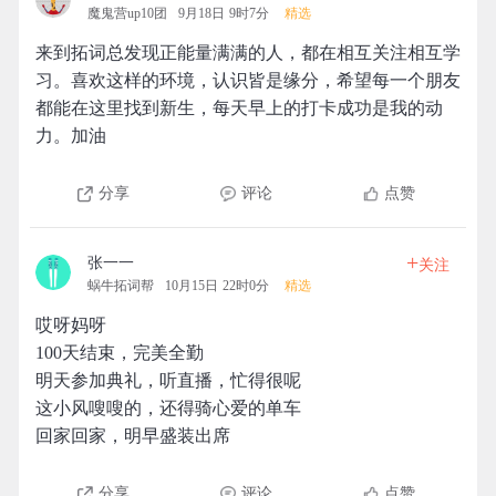
魔鬼营up10团
9月18日 9时7分
精选
来到拓词总发现正能量满满的人，都在相互关注相互学
习。喜欢这样的环境，认识皆是缘分，希望每一个朋友
都能在这里找到新生，每天早上的打卡成功是我的动
力。加油
分享
评论
点赞
+
张一一
关注
蜗牛拓词帮
10月15日 22时0分
精选
哎呀妈呀
100天结束，完美全勤
明天参加典礼，听直播，忙得很呢
这小风嗖嗖的，还得骑心爱的单车
回家回家，明早盛装出席
分享
评论
点赞