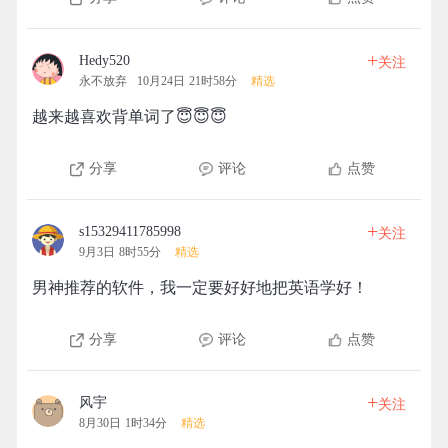
+
Hedy520
关注
永不放弃
10月24日 21时58分
精选
越来越喜欢背单词了😇😇😇
分享
评论
点赞
+
s15329411785998
关注
9月3日 8时55分
精选
男神推荐的软件，我一定要好好地把英语学好！
分享
评论
点赞
+
风宇
关注
8月30日 1时34分
精选