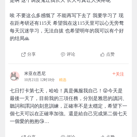
是啊 这个调皮鬼让我长大 长大可真让人头疼呢
唉 不要这么多感慨了 不能再写下去了 我要学习了 现
在距考研还有115天 希望我在这115天里可以心无旁骛
每天沉迷学习，无法自拔 也希望明年的我可以有个好
的结局🙏
分享
评论
点赞
+
米亚在悉尼
关注
10月21日 12时18分
精选
七日打卡第七天，哈哈！真是佩服我自己！😜今天是
最後一天了，目前我的三項任務，分別是雅思的讀詞、
聽詞和譯詞的刻意訓練，正確率不是太穩定，希望下一
個七天可以在正確率加強。還是給自己完成第二個七天
一個愛的抱抱😘…