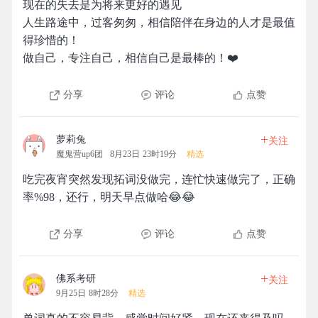
现在的失去是为将来更好的遇见
人生路途中，过客匆匆，相信陪伴在身边的人才是最值
得珍惜的！
做自己，专注自己，相信自己是最棒的！❤️
分享
评论
点赞
+
萝莉兔
关注
魔鬼营up6团
8月23日 23时19分
精选
吃完夜宵突然发现拓词没做完，连忙快速做完了，正确
率%98，还行，明天早点做哈😂😂
分享
评论
点赞
+
佛系考研
关注
9月25日 8时28分
精选