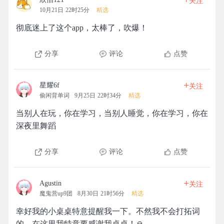
关注
10月21日 22时25分
精选
彻底迷上了这个app，太棒了，吹爆！
分享
评论
点赞
+
星耀6f
关注
偷闲背单词
9月25日 22时34分
精选
当别人在玩，你在学习，当别人睡觉，你在学习，你在
深夜里舞蹈
分享
评论
点赞
+
Agustin
关注
魔鬼营up9团
8月30日 21时56分
精选
幸好我的小桌桌特意提醒我一下。不然我不会打拓词
的。在这里我特意要感谢我桌桌！🙏