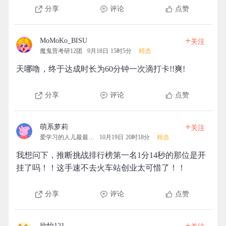
分享
评论
点赞
+
MoMoKo_BISU
关注
魔鬼营考研12团
9月18日 15时5分
精选
天哪噜，终于达成时长为60分钟一次滴打卡!!爽!
分享
评论
点赞
+
萌系萝莉
关注
爱学习的人儿最最可爱
10月19日 20时18分
精选
我想问下，推断挑战排行榜第一名1分14秒的那位是开
挂了吗！！这手速不去火车站创业太可惜了！！
分享
评论
点赞
+
欣怡121