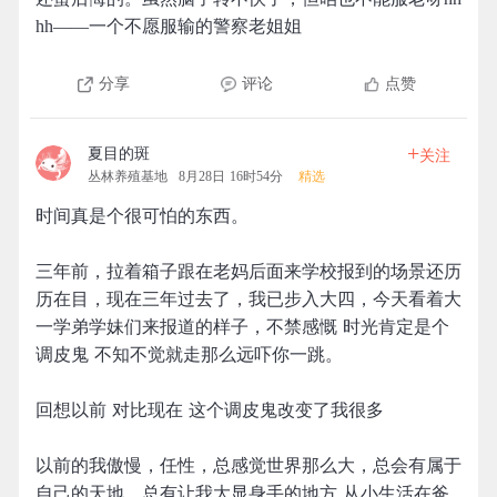
hh——一个不愿服输的警察老姐姐
分享
评论
点赞
+
夏目的斑
关注
丛林养殖基地
8月28日 16时54分
精选
时间真是个很可怕的东西。
三年前，拉着箱子跟在老妈后面来学校报到的场景还历
历在目，现在三年过去了，我已步入大四，今天看着大
一学弟学妹们来报道的样子，不禁感慨 时光肯定是个
调皮鬼 不知不觉就走那么远吓你一跳。
回想以前 对比现在 这个调皮鬼改变了我很多
以前的我傲慢，任性，总感觉世界那么大，总会有属于
自己的天地，总有让我大显身手的地方 从小生活在爸