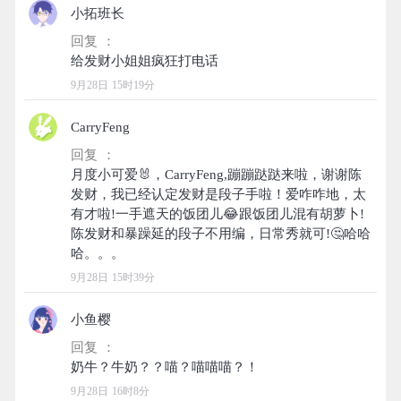
小拓班长
回复 ：
9月28日 15时19分
CarryFeng
回复 ：
月度小可爱🐰，CarryFeng,蹦蹦跶跶来啦，谢谢陈
发财，我已经认定发财是段子手啦！爱咋咋地，太
有才啦!一手遮天的饭团儿😂跟饭团儿混有胡萝卜!
陈发财和暴躁延的段子不用编，日常秀就可!🤔哈哈
9月28日 15时39分
小鱼樱
回复 ：
9月28日 16时8分