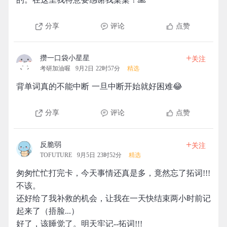
分享
评论
点赞
+
攒一口袋小星星
关注
考研加油喔
9月2日 22时57分
精选
背单词真的不能中断 一旦中断开始就好困难😂
分享
评论
点赞
+
反脆弱
关注
TOFUTURE
9月5日 23时52分
精选
匆匆忙忙打完卡，今天事情还真是多，竟然忘了拓词!!!
不该。
还好给了我补救的机会，让我在一天快结束两小时前记
起来了（捂脸...）
好了，该睡觉了。明天牢记--拓词!!!