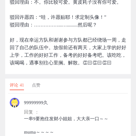
驳回理由：不。你比较可爱。黄皮耗子没有你可爱。
驳回许愿四：“哇，许愿贴耶！求定制头像！”
驳回理由：……………...….........然后呢？
好，现在幸运方队和谢谢参与方队都已经绕场一周，走
回了自己的队伍中。放假前还有两天，大家上学的好好
上学，工作的好好工作，备考的好好备考吧。该吃吃，
该喝喝，遇事别往心里搁。解散。👏🏻👏🏻👏🏻
评论 41
点赞
99999999久
回复 ：
一串9要抱住发财小姐姐，大大亲一口～～
muma～～～～