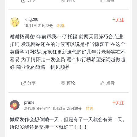
分享
评论
点赞
+
7ing200
关注
10月1日 21时23分
精选
谢谢拓词在9年前帮我ace了托福 前两天因缘巧合点进
拓词 发现网站还在的时候可以说是相当惊喜了 在这个
英语学习网站/app疯狂更新迭代的好几年薛老师实在不
容易 为了情怀走一发会员 霸个排行榜希望拓词越做越
好 商业化的道路一帆风顺✌️
分享
评论
点赞
+
prime_
关注
决战单词全宇宙
8月23日 23时29分
精选
懒癌发作会想偷懒一天，但是有了一天就会有第二天。
所以🤔我还是坚持一下就好了！！！