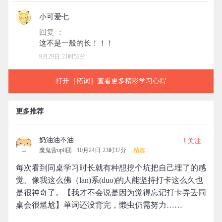
小可爱七
回复 ：
9月29日 21时52分
打开［拓词］查看更多精彩学习心得
更多推荐
+
奶油油不油
关注
魔鬼营up8团
10月24日 23时37分
精选
每次看到同桌学习时长就有种想挖个坑把自己埋了的感
觉。像我这么佛（lan)系(duo)的人能坚持打卡这么久也
是很神奇了。【我才不会说是因为觉得忘记打卡弄丢同
桌会很尴尬】单词还没背完，懒虫仍需努力……