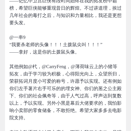
——记忆中卫宫巨侠有段时间始终在我的拓友榜中霸
榜，希望巨侠能够重现昔日的辉煌。不过讲道理，挨过
几年社会的毒打之后，与知识和力量相比，我还是更想
要头发。
@一串9
“我要杀老师的头像！！！土拨鼠尖叫！！！”
——拿好，这是你的土拨鼠头像。
其他例如@杙，@CarryFeng，@薄荷味云上的小猪等
拓友，由于学习较为积极，心得阳光向上，众望所归，
荣获拓词月度小可爱的称号，许愿予以实现。还有例如
你们左手薯片右手可乐的的埋女神、你们的葱之公主殿
下、你们的社会佩奇等，由于人气过高，呼声达到复数
以上，予以实现。另外小黑是幕后大佬要求的，我怕影
响小卖部的零食储备，不敢拒绝。希望大家多多去电影
院支持。