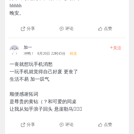
hhhhh
晚安。
分享
评论
点赞
+
加一
关注
冲鸭！
8月20日 22时45分
精选
一丧就想玩手机消愁
一玩手机就觉得自己好废 更丧了
生活不易 加一叹气
顺便感谢拓词
是尊贵的黄钻（？和可爱的同桌
让我从知乎浪子回头 悬崖勒马🤦🏻‍♀️
分享
评论
点赞