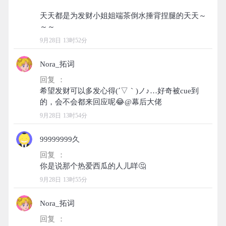
天天都是为发财小姐姐端茶倒水捶背捏腿的天天～
9月28日 13时52分
Nora_拓词
回复 ：
希望发财可以多发心得(´▽｀)ノ♪…好奇被cue到
9月28日 13时54分
99999999久
回复 ：
9月28日 13时55分
Nora_拓词
回复 ：