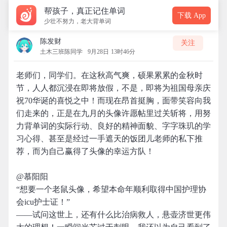
帮孩子，真正记住单词
下载 App
少壮不努力，老大背单词
陈发财
关注
土木三班陈同学
9月28日 13时46分
老师们，同学们。在这秋高气爽，硕果累累的金秋时
节，人人都沉浸在即将放假，不是，即将为祖国母亲庆
祝70华诞的喜悦之中！而现在昂首挺胸，面带笑容向我
们走来的，正是在九月的头像许愿帖里过关斩将，用努
力背单词的实际行动、良好的精神面貌、字字珠玑的学
习心得、甚至是经过一手遮天的饭团儿老师的私下推
荐，而为自己赢得了头像的幸运方队！
@慕阳阳
“想要一个老鼠头像，希望本命年顺利取得中国护理协
会icu护士证！”
——试问这世上，还有什么比治病救人，悬壶济世更伟