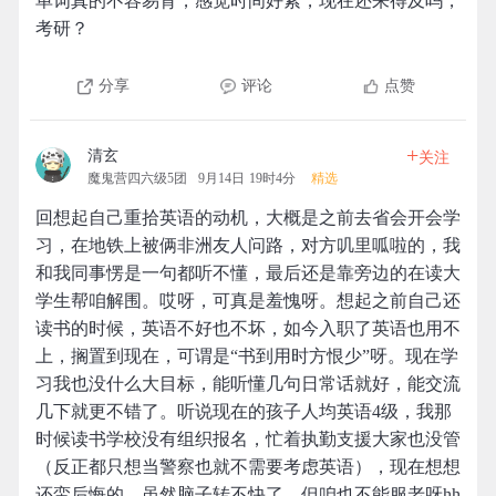
单词真的不容易背，感觉时间好紧，现在还来得及吗，
考研？
分享
评论
点赞
+
清玄
关注
魔鬼营四六级5团
9月14日 19时4分
精选
回想起自己重拾英语的动机，大概是之前去省会开会学
习，在地铁上被俩非洲友人问路，对方叽里呱啦的，我
和我同事愣是一句都听不懂，最后还是靠旁边的在读大
学生帮咱解围。哎呀，可真是羞愧呀。想起之前自己还
读书的时候，英语不好也不坏，如今入职了英语也用不
上，搁置到现在，可谓是“书到用时方恨少”呀。现在学
习我也没什么大目标，能听懂几句日常话就好，能交流
几下就更不错了。听说现在的孩子人均英语4级，我那
时候读书学校没有组织报名，忙着执勤支援大家也没管
（反正都只想当警察也就不需要考虑英语），现在想想
还蛮后悔的。虽然脑子转不快了，但咱也不能服老呀hh