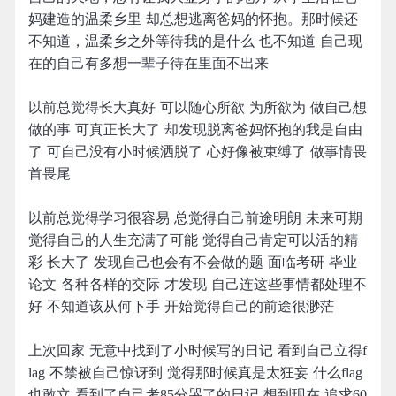
妈建造的温柔乡里 却总想逃离爸妈的怀抱。那时候还
不知道，温柔乡之外等待我的是什么 也不知道 自己现
在的自己有多想一辈子待在里面不出来
以前总觉得长大真好 可以随心所欲 为所欲为 做自己想
做的事 可真正长大了 却发现脱离爸妈怀抱的我是自由
了 可自己没有小时候洒脱了 心好像被束缚了 做事情畏
首畏尾
以前总觉得学习很容易 总觉得自己前途明朗 未来可期
觉得自己的人生充满了可能 觉得自己肯定可以活的精
彩 长大了 发现自己也会有不会做的题 面临考研 毕业
论文 各种各样的交际 才发现 自己连这些事情都处理不
好 不知道该从何下手 开始觉得自己的前途很渺茫
上次回家 无意中找到了小时候写的日记 看到自己立得f
lag 不禁被自己惊讶到 觉得那时候真是太狂妄 什么flag
也敢立 看到了自己考85分哭了的日记 想到现在 追求60