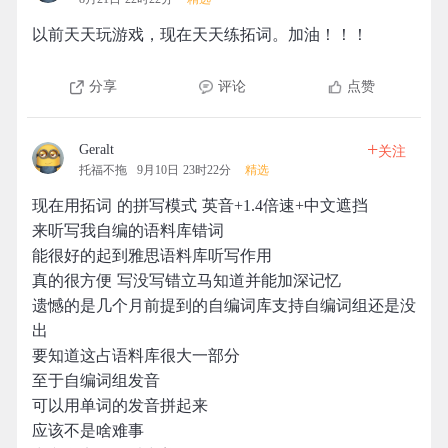
以前天天玩游戏，现在天天练拓词。加油！！！
分享
评论
点赞
+
Geralt
关注
托福不拖
9月10日 23时22分
精选
现在用拓词 的拼写模式 英音+1.4倍速+中文遮挡
来听写我自编的语料库错词
能很好的起到雅思语料库听写作用
真的很方便 写没写错立马知道并能加深记忆
遗憾的是几个月前提到的自编词库支持自编词组还是没
出
要知道这占语料库很大一部分
至于自编词组发音
可以用单词的发音拼起来
应该不是啥难事