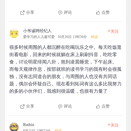
分享
评论
点赞
+
小爷诚聘经纪人
关注
爱学习的人儿最可爱
10月26日 11时56分
精选
很多时候周围的人都沉醉在吃喝玩乐之中。每天吃饭逛
街看电影，回来的时候就躺在床上刷刷抖音，吃吃零
食，讨论明星绯闻八卦，熬到凌晨睡觉，下午起床。
而每天规律作息，按部就班的读书学习的我有时会很孤
独，没有志同道合的朋友，与周围的人也没有共同话
题，偶尔会怀疑自己。现在看到拓词有这么多比我努力
的多的小伙伴们，我感到很温暖，也很有力量了
分享
评论
点赞
+
Ruthin
关注
8月21日 22时22分
精选