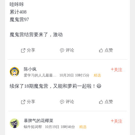
哇咔咔
累计408
魔鬼营97
魔鬼营结营要来了，激动
分享
评论
点赞
+
陈小疯
关注
爱学习的人儿最最最可爱
10月20日 10时15分
精选
续保了18期魔鬼营，又能和萝莉一起啦！😃
分享
评论
点赞
+
暴脾气的花椰菜
关注
蜗牛拓词帮
10月19日 18时46分
精选