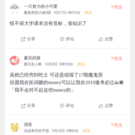
+
一只努力的小可爱
关注
魔鬼营四六级9团
9月27日 9时55分
精选
怪不得大学课本没有音标，涨知识了
分享
评论
点赞
+
夏目的斑
关注
夏目友人帐
10月8日 16时59分
精选
虽然已经穷到吃土 可还是续报了17期魔鬼营
但愿我在拓词砸的money可以让我在2019逢考必过🙏🏿
「我不会对不起这些money的」
分享
评论
点赞
+
清安
关注
决战单词全宇宙
9月10日 10时0分
精选