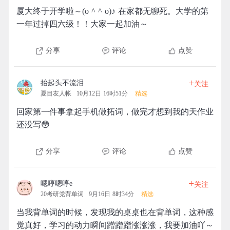
厦大终于开学啦～(o ^ ^ o)♪ 在家都无聊死。大学的第
一年过掉四六级！！大家一起加油～
分享
评论
点赞
+
抬起头不流泪
关注
夏目友人帐
10月12日 16时51分
精选
回家第一件事拿起手机做拓词，做完才想到我的天作业
还没写😳
分享
评论
点赞
+
嗯哼嗯哼e
关注
20考研党背单词
9月16日 8时34分
精选
当我背单词的时候，发现我的桌桌也在背单词，这种感
觉真好，学习的动力瞬间蹭蹭蹭涨涨涨，我要加油吖～