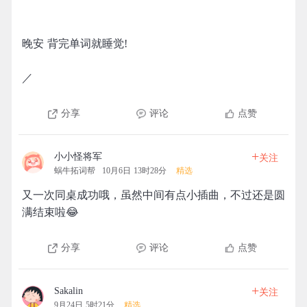
晚安 背完单词就睡觉!
／
分享
评论
点赞
+
小小怪将军
关注
蜗牛拓词帮
10月6日 13时28分
精选
又一次同桌成功哦，虽然中间有点小插曲，不过还是圆
满结束啦😂
分享
评论
点赞
+
Sakalin
关注
9月24日 5时21分
精选