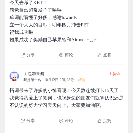
今天去考了KET！
感觉自己超常发挥了嘻嘻
单词能看懂了好多，感谢towards！
立一个大大的目标：明年四月冲击PET
祝我成功啦
如果成功了奖励自己苹果笔和Airpodsꈍ◡ꈍ
分享
评论
点赞
+
面包加果酱
关注
我是第一名
10月12日 22时33分
精选
拓词带来了许多的小惊喜呢！今天数连续打卡15天了，
我觉得我爱上了拓词，也祝身边的朋友们就算认识还是
不认识的努力学习天天向上。大家要加油啊。
分享
评论
点赞