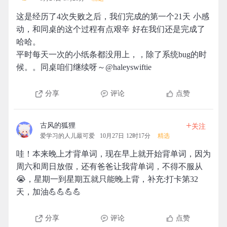
这是经历了4次失败之后，我们完成的第一个21天 小感
动，和同桌的这个过程有点艰辛 好在我们还是完成了
哈哈。
平时每天一次的小纸条都没用上，，除了系统bug的时
候。。同桌咱们继续呀～@haleyswiftie
分享
评论
点赞
+
古风的狐狸
关注
爱学习的人儿最可爱
10月27日 12时17分
精选
哇！本来晚上才背单词，现在早上就开始背单词，因为
周六和周日放假，还有爸爸让我背单词，不得不服从
😭，星期一到星期五就只能晚上背，补充:打卡第32
天，加油💪💪💪💪
分享
评论
点赞