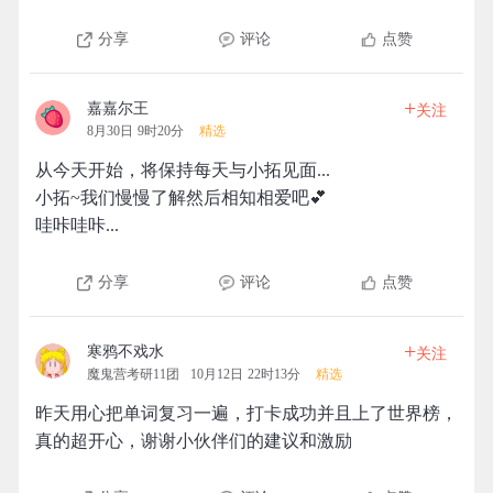
分享
评论
点赞
+
嘉嘉尔王
关注
8月30日 9时20分
精选
从今天开始，将保持每天与小拓见面...
小拓~我们慢慢了解然后相知相爱吧💕
哇咔哇咔...
分享
评论
点赞
+
寒鸦不戏水
关注
魔鬼营考研11团
10月12日 22时13分
精选
昨天用心把单词复习一遍，打卡成功并且上了世界榜，
真的超开心，谢谢小伙伴们的建议和激励