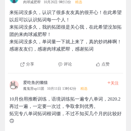
肉球减肥帮
10月26日 9时13分
精选
来拓词没多久，认识了很多友友真的很开心！在此希望
以后可以认识拓词每一个人！
来拓词没多久，我的拓团很是关心我，在此希望没加拓
团的来肉球减肥帮！
来拓词没多久，单词量一下就上来了，真的炒鸡棒啊！
感谢友友们，感谢肉球减肥帮，感谢拓词
分享
评论
点赞
+
爱吃鱼的懒猫
关注
魔鬼营up11团
10月11日 13时42分
精选
10月份用推断训练，语境训练拓一遍专八单词，2020.2
再过一遍，一定要一次过，争取拿到优秀。
拓完专八单词拓词根词缀，不过不知买几个月的比较好
🙃