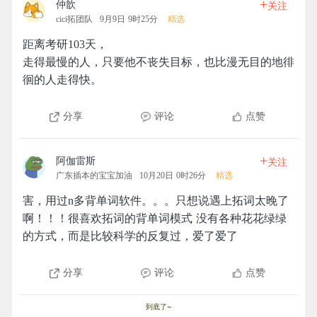
+
仲歆
关注
cici拓团队
9月9日 9时25分
精选
距离考研103天，
走得最慢的人，只要他不丧失目标，也比漫无目的地徘
徊的人走得快。
分享
评论
点赞
+
阿伽雷斯
关注
广东插本的宝宝加油
10月20日 0时26分
精选
害，用过n多背单词软件。。。只想说遇上拓词太晚了
啊！！！很喜欢拓词的背单词模式 没有各种花花绿绿
的方式，而是比较科学的反复过，爱了爱了
分享
评论
点赞
到底了~