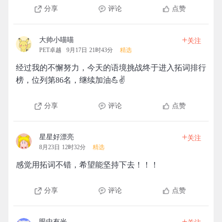
分享
评论
点赞
+
大帅小喵喵
关注
PET卓越
9月17日 21时43分
精选
经过我的不懈努力，今天的语境挑战终于进入拓词排行
榜，位列第86名，继续加油💪✌️
分享
评论
点赞
+
星星好漂亮
关注
8月23日 12时32分
精选
感觉用拓词不错，希望能坚持下去！！！
分享
评论
点赞
+
眼中有光