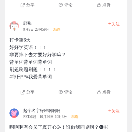
分享
评论
点赞
+
頋飛
关注
9月9日 23时59分
精选
打卡第6天
好好学英语！！！
非要掉下去才要好好学嘛？
背单词背单词背单词
刷题刷题刷题！！！！
#每日**#我爱背单词
分享
评论
点赞
+
起个名字好难啊啊啊
关注
PET卓越
10月26日 19时3分
精选
啊啊啊有会员了真开心🥳！谁做我同桌啊？🌚🌝