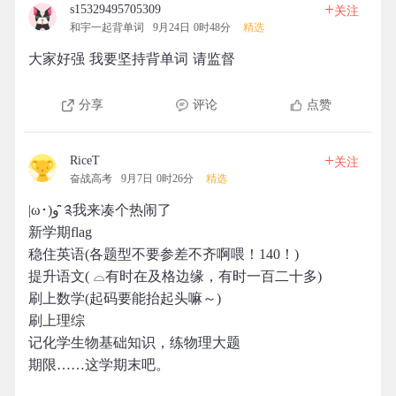
+
s15329495705309
关注
和宇一起背单词
9月24日 0时48分
精选
大家好强 我要坚持背单词 请监督
分享
评论
点赞
+
RiceT
关注
奋战高考
9月7日 0时26分
精选
|ω･)و ̑̑༉我来凑个热闹了
新学期flag
稳住英语(各题型不要参差不齐啊喂！140！)
提升语文( ⌓有时在及格边缘，有时一百二十多)
刷上数学(起码要能抬起头嘛～)
刷上理综
记化学生物基础知识，练物理大题
期限……这学期末吧。