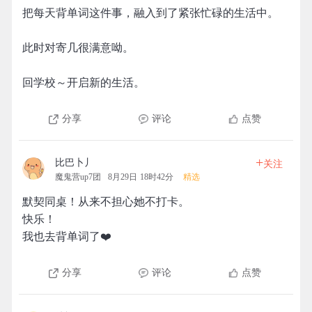
把每天背单词这件事，融入到了紧张忙碌的生活中。
此时对寄几很满意呦。
回学校～开启新的生活。
分享
评论
点赞
+
比巴卜丿
关注
魔鬼营up7团
8月29日 18时42分
精选
默契同桌！从来不担心她不打卡。
快乐！
我也去背单词了❤️
分享
评论
点赞