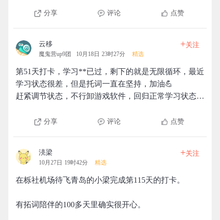
分享
评论
点赞
+
云移
关注
魔鬼营up9团
10月18日 23时27分
精选
第51天打卡，学习**已过，剩下的就是无限循环，最近
学习状态很差，但是托词一直在坚持，加油💪
赶紧调节状态，不行卸游戏软件，回归正常学习状态…
分享
评论
点赞
+
湸梁
关注
10月27日 19时42分
精选
在栎社机场待飞青岛的小梁完成第115天的打卡。
有拓词陪伴的100多天里确实很开心。