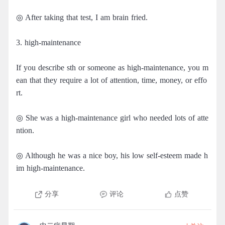
◎ After taking that test, I am brain fried.
3. high-maintenance
If you describe sth or someone as high-maintenance, you m
ean that they require a lot of attention, time, money, or effo
rt.
◎ She was a high-maintenance girl who needed lots of atte
ntion.
◎ Although he was a nice boy, his low self-esteem made h
im high-maintenance.
分享
评论
点赞