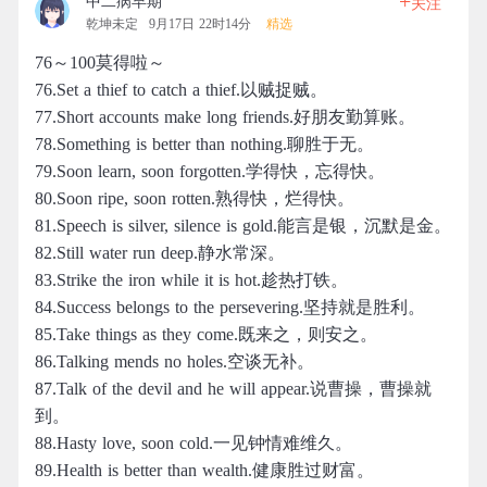
+
中二病早期
关注
乾坤未定
9月17日 22时14分
精选
76～100莫得啦～
76.Set a thief to catch a thief.以贼捉贼。
77.Short accounts make long friends.好朋友勤算账。
78.Something is better than nothing.聊胜于无。
79.Soon learn, soon forgotten.学得快，忘得快。
80.Soon ripe, soon rotten.熟得快，烂得快。
81.Speech is silver, silence is gold.能言是银，沉默是金。
82.Still water run deep.静水常深。
83.Strike the iron while it is hot.趁热打铁。
84.Success belongs to the persevering.坚持就是胜利。
85.Take things as they come.既来之，则安之。
86.Talking mends no holes.空谈无补。
87.Talk of the devil and he will appear.说曹操，曹操就
到。
88.Hasty love, soon cold.一见钟情难维久。
89.Health is better than wealth.健康胜过财富。