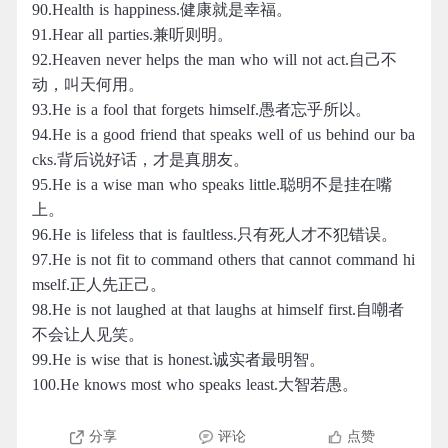
90.Health is happiness.健康就是幸福。
91.Hear all parties.兼听则明。
92.Heaven never helps the man who will not act.自己不
动，叫天何用。
93.He is a fool that forgets himself.愚者忘乎所以。
94.He is a good friend that speaks well of us behind our ba
cks.背后说好话，才是真朋友。
95.He is a wise man who speaks little.聪明不是挂在嘴
上。
96.He is lifeless that is faultless.只有死人才不犯错误。
97.He is not fit to command others that cannot command hi
mself.正人先正己。
98.He is not laughed at that laughs at himself first.自嘲者
不会让人见笑。
99.He is wise that is honest.诚实者最明智。
100.He knows most who speaks least.大智若愚。
分享
评论
点赞