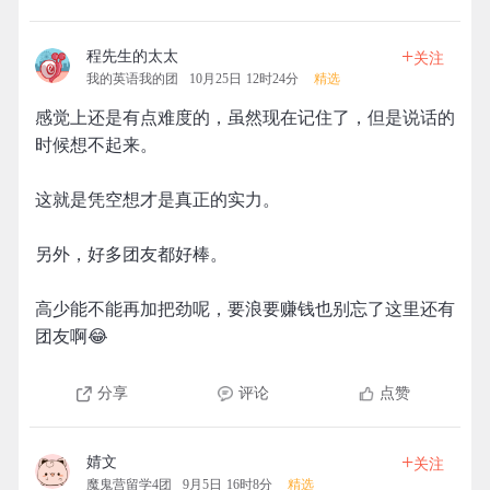
+
程先生的太太
关注
我的英语我的团
10月25日 12时24分
精选
感觉上还是有点难度的，虽然现在记住了，但是说话的
时候想不起来。
这就是凭空想才是真正的实力。
另外，好多团友都好棒。
高少能不能再加把劲呢，要浪要赚钱也别忘了这里还有
团友啊😂
分享
评论
点赞
+
婧文
关注
魔鬼营留学4团
9月5日 16时8分
精选