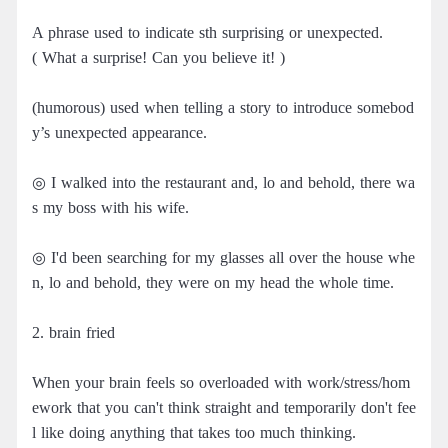
A phrase used to indicate sth surprising or unexpected.
( What a surprise! Can you believe it! )
(humorous) used when telling a story to introduce somebod
y’s unexpected appearance.
◎ I walked into the restaurant and, lo and behold, there wa
s my boss with his wife.
◎ I'd been searching for my glasses all over the house whe
n, lo and behold, they were on my head the whole time.
2. brain fried
When your brain feels so overloaded with work/stress/hom
ework that you can't think straight and temporarily don't fee
l like doing anything that takes too much thinking.