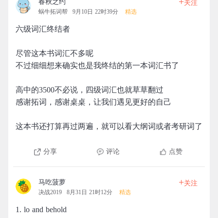
+
春秋之约
关注
蜗牛拓词帮
9月10日 22时39分
精选
六级词汇终结者
尽管这本书词汇不多呢
不过细细想来确实也是我终结的第一本词汇书了
高中的3500不必说，四级词汇也就草草翻过
感谢拓词，感谢桌桌，让我们遇见更好的自己
这本书还打算再过两遍，就可以看大纲词或者考研词了
分享
评论
点赞
+
马吃菠萝
关注
决战2019
8月31日 21时12分
精选
1. lo and behold